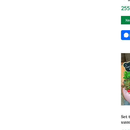
2402
255
Xe
Set 
xươn
2102