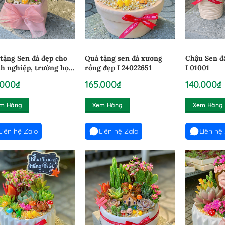
tặng Sen đá đẹp cho
Quà tặng sen đá xương
Chậu Sen đ
h nghiệp, trường học,
rồng đẹp I 24022651
I 01001
thể I 01004
.000
₫
165.000
₫
140.000
₫
m Hàng
Xem Hàng
Xem Hàng
Liên hệ Zalo
Liên hệ Zalo
Liên hệ