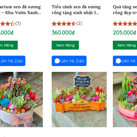
arium sen đá xương
Tiểu cảnh sen đá xương
Quà tặng s
 – Khu Vườn Xanh
rồng tặng sinh nhật I
rồng đẹp tr
g Bể Kính I 2901256
14112602
(3)
(2)
33333333333
4.5
2
trên 5
5
1
trên 5
.000
₫
360.000
₫
205.000
₫
 5
dựa trên
dựa trên
trên
đánh giá
đánh giá
m Hàng
Xem Hàng
Xem Hàng
 giá
Liên hệ Zalo
Liên hệ Zalo
Liên hệ