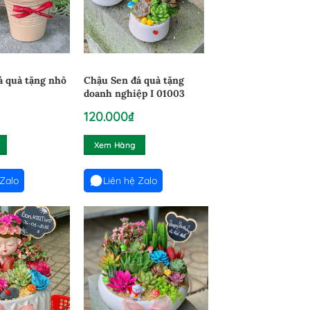
á quà tặng nhỏ
Chậu Sen đá quà tặng
doanh nghiệp I 01003
120.000
₫
Xem Hàng
 Zalo
Liên hệ Zalo