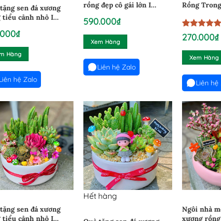
rồng đẹp cô gái lớn I
Rồng Trong
tặng sen đá xương
24022661
2001126
 tiểu cảnh nhỏ I
590.000
₫
2631
.000
₫
5
1
trên 5
270.000
₫
Xem Hàng
dựa trên
đánh giá
m Hàng
Xem Hàng
Liên hệ Zalo
Liên hệ Zalo
Liên hệ
Hết hàng
tặng sen đá xương
Ngôi nhà m
 tiểu cảnh nhỏ I
xương rồng 