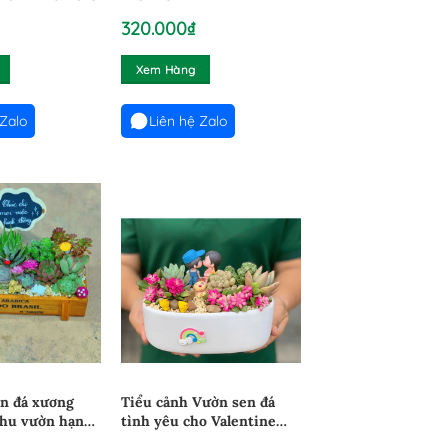
320.000
₫
Xem Hàng
 Zalo
Liên hệ Zalo
en đá xương
Tiểu cảnh Vườn sen đá
Khu vườn hạnh
tình yêu cho Valentine
2602
ngọt ngào I 0302261