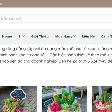
45
Home
Sỉ
Giới Thiệu
Mua Hàng
Liên Hệ
Cẩm 
 rồng đẳng cấp với đa dạng mẫu mã như tiểu cảnh, lãng hoa,
inh nhật, khai trương, lễ, ... Đặc biệt, nhận thiết kế theo mẫu,
shop sen đá cho doanh nghiệp! Liên hệ Zalo: 096 324 7945 để