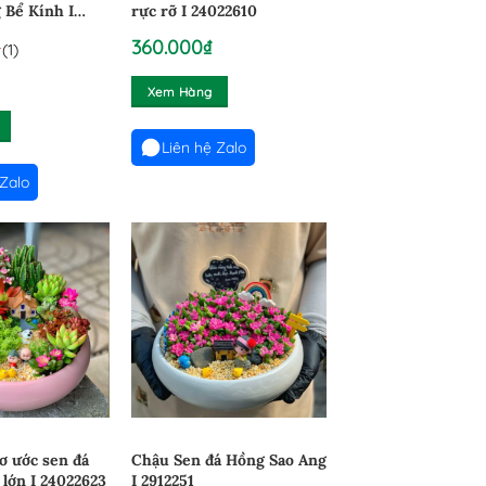
 Bể Kính I
rực rỡ I 24022610
360.000
₫
(1)
Xem Hàng
Liên hệ Zalo
 Zalo
ơ ước sen đá
Chậu Sen đá Hồng Sao Ang
lớn I 24022623
I 2912251