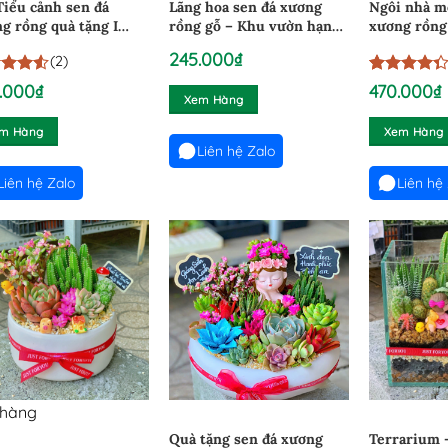
Tiểu cảnh sen đá
Lãng hoa sen đá xương
Ngôi nhà m
g rồng quà tặng I
rồng gỗ – Khu vườn hạnh
xương rồng 
251
phúc I 29012601
245.000
₫
(2)
rên 5
4.33333333
3
.000
₫
470.000
₫
Xem Hàng
trên
trên 5
 giá
dựa trên
m Hàng
Xem Hàng
đánh giá
Liên hệ Zalo
Liên hệ Zalo
Liên hệ
 hàng
Quà tặng sen đá xương
Terrarium 