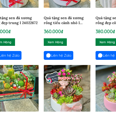
tặng sen đá xương
Quà tặng sen đá xương
Quà tặng s
 đẹp trung I 24022672
rồng tiểu cảnh nhỏ I
rồng đẹp cô
24022634
24022664
.000
₫
360.000
₫
380.000
₫
m Hàng
Xem Hàng
Xem Hàng
Liên hệ Zalo
Liên hệ Zalo
Liên hệ