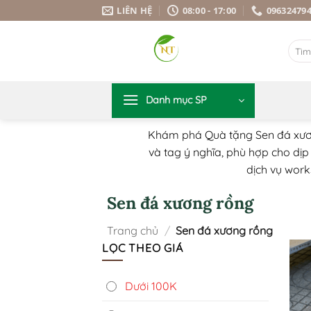
Bỏ
LIÊN HỆ
08:00 - 17:00
09632479
qua
nội
Tìm
dung
kiếm:
Danh mục SP
Khám phá Quà tặng Sen đá xương
và tag ý nghĩa, phù hợp cho dịp s
dịch vụ work
Sen đá xương rồng
Trang chủ
/
Sen đá xương rồng
LỌC THEO GIÁ
Dưới 100K