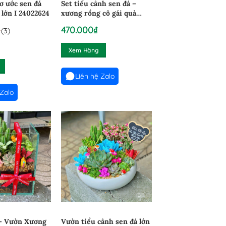
ơ ước sen đá
Set tiểu cảnh sen đá –
lớn I 24022624
xương rồng cô gái quà
tặng lớn I 2412253
470.000
₫
(3)
33333
Xem Hàng
Liên hệ Zalo
 Zalo
– Vườn Xương
Vườn tiểu cảnh sen đá lớn