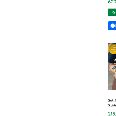
600
Xe
Set 
Xươn
2102
215