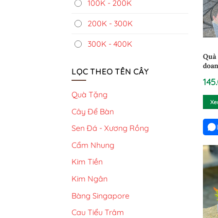
100K - 200K
200K - 300K
300K - 400K
Quà 
doan
LỌC THEO TÊN CÂY
tập 
145
Quà Tặng
Xe
Cây Để Bàn
Sen Đá - Xương Rồng
Cẩm Nhung
Kim Tiền
Kim Ngân
Bàng Singapore
Cau Tiểu Trâm