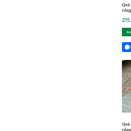
Quà 
rồng
2402
215
Xe
Quà 
rồng