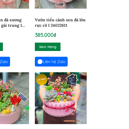
en đá xương
Vườn tiểu cảnh sen đá lớn
 gái trung I
rực rỡ I 24022611
385.000
₫
Xem Hàng
 Zalo
Liên hệ Zalo