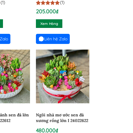
(1)
(1)
5
1
trên 5
205.000
₫
dựa trên
đánh giá
Xem Hàng
 Zalo
Liên hệ Zalo
ảnh sen đá lớn
Ngôi nhà mơ ước sen đá
022612
xương rồng lớn I 24022622
480.000
₫