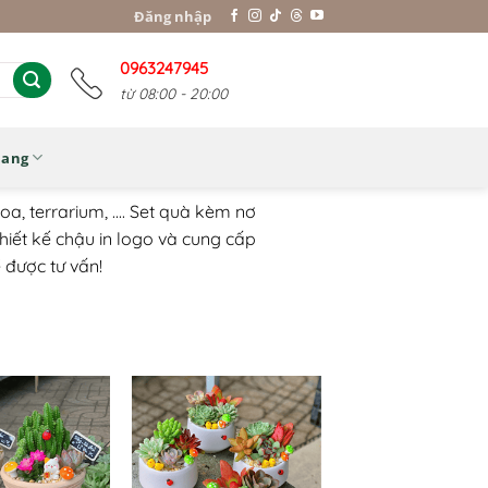
Đăng nhập
0963247945
từ 08:00 - 20:00
Nang
 terrarium, .... Set quà kèm nơ
 thiết kế chậu in logo và cung cấp
 được tư vấn!