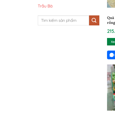
Trầu Bà
Quà 
Tìm
rồng
kiếm:
215
Xe