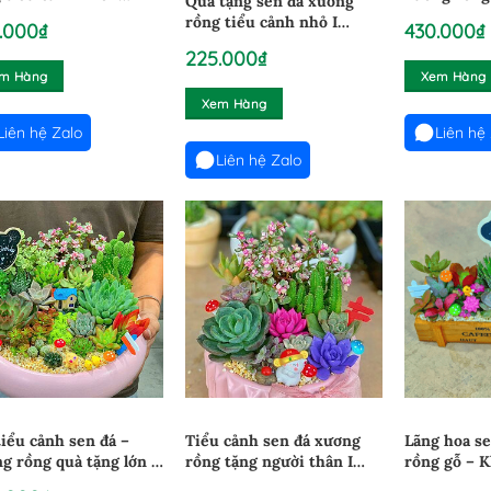
Quà tặng sen đá xương
2633
rồng tiểu cảnh nhỏ I
.000
₫
430.000
₫
24022632
225.000
₫
m Hàng
Xem Hàng
Xem Hàng
Liên hệ Zalo
Liên hệ
Liên hệ Zalo
tiểu cảnh sen đá –
Tiểu cảnh sen đá xương
Lãng hoa s
g rồng quà tặng lớn I
rồng tặng người thân I
rồng gỗ – 
2601
14112606
phúc I 2901