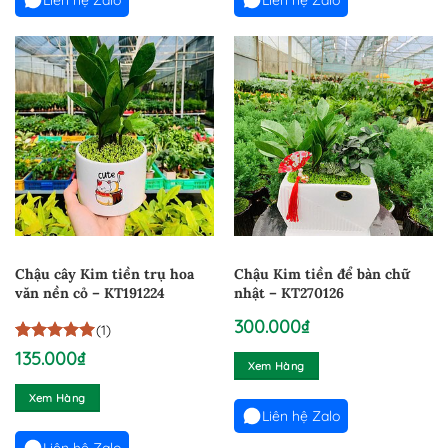
Chậu cây Kim tiền trụ hoa
Chậu Kim tiền để bàn chữ
văn nền cỏ – KT191224
nhật – KT270126
300.000
₫
(1)
5
1
trên 5
135.000
₫
Xem Hàng
dựa trên
đánh giá
Xem Hàng
Liên hệ Zalo