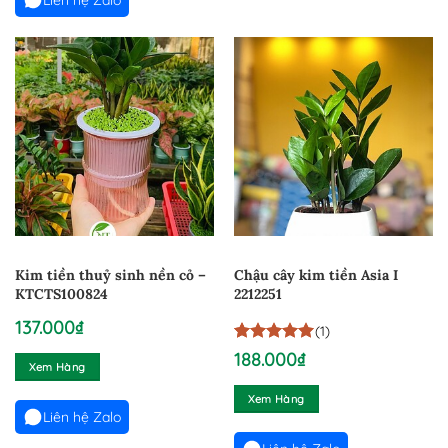
Liên hệ Zalo
Kim tiền thuỷ sinh nền cỏ –
Chậu cây kim tiền Asia I
KTCTS100824
2212251
137.000
₫
(1)
5
1
trên 5
188.000
₫
Xem Hàng
dựa trên
đánh giá
Xem Hàng
Liên hệ Zalo