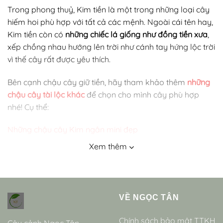
Trong phong thuỷ, Kim tiền là một trong những loại cây
hiếm hoi phù hợp với tất cả các mệnh. Ngoài cái tên hay,
Kim tiền còn có
những chiếc lá giống như đồng tiền xưa
,
xếp chồng nhau hướng lên trời như cánh tay hứng lộc trời
vì thế cây rất được yêu thích.
Bên cạnh chậu cây giữ tiền, hãy tham khảo thêm
những
chậu cây tài lộc khác
để chọn cho mình cây phù hợp
nhé! Cụ thể:
Những chậu cây Kim ngân mini đẹp
Xem thêm
Chậu cây giữ tiền đẹp
Chậu cây vạn lộc
Chậu cây phú quý mini
VỀ NGỌC TÂN
Giới thiệu cây Kim tiền
Chính sách bảo mật TTKH
Cây Kim Tiền (tên khoa học: Zamioculcas zamiifolia) là
Cây cảnh Ngọc Tân