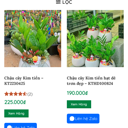
LỌC
Chậu cây Kim tiền –
Chậu cây Kim tiền hạt dẻ
KT2230425
trơn đẹp – KTHD100824
190.000
₫
(2)
4.5
2
trên 5
225.000
₫
Xem Hàng
dựa trên
đánh giá
Xem Hàng
Liên hệ Zalo
Liên hệ Zalo