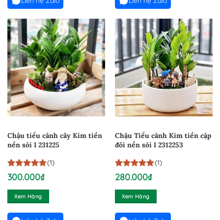
Liên hệ Zalo
Liên hệ Zalo
Chậu tiểu cảnh cây Kim tiền
Chậu Tiểu cảnh Kim tiền cặp
nền sỏi I 231225
đôi nền sỏi I 2312253
(1)
(1)
5
1
trên 5
5
1
trên 5
300.000
₫
280.000
₫
dựa trên
dựa trên
đánh giá
đánh giá
Xem Hàng
Xem Hàng