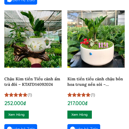
Chậu Kim tiền Tiểu cảnh ấm
Kim tiền tiểu cảnh chậu bồn
trà đôi – KTATD14092024
hoa trung nền sỏi –
KTCBHT100824
(1)
(1)
5
1
trên 5
5
1
trên 5
252.000
₫
217.000
₫
dựa trên
dựa trên
đánh giá
đánh giá
Xem Hàng
Xem Hàng
Liên hệ Zalo
Liên hệ Zalo