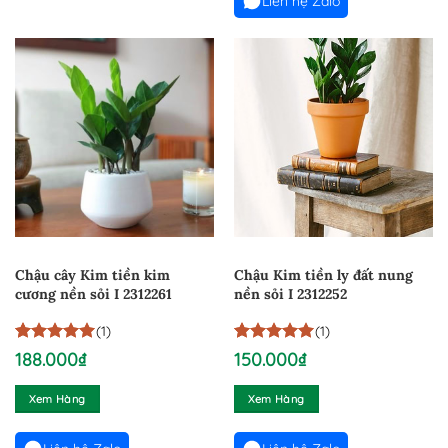
Liên hệ Zalo
Chậu cây Kim tiền kim
Chậu Kim tiền ly đất nung
cương nền sỏi I 2312261
nền sỏi I 2312252
(1)
(1)
5
1
trên 5
5
1
trên 5
188.000
₫
150.000
₫
dựa trên
dựa trên
đánh giá
đánh giá
Xem Hàng
Xem Hàng