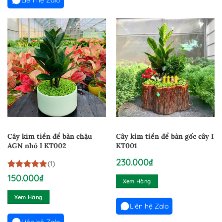
Liên hệ Zalo
Cây kim tiền để bàn chậu
Cây kim tiền để bàn gốc cây I
AGN nhỏ I KT002
KT001
230.000
₫
(1)
5
1
trên 5
150.000
₫
Xem Hàng
dựa trên
đánh giá
Xem Hàng
Liên hệ Zalo