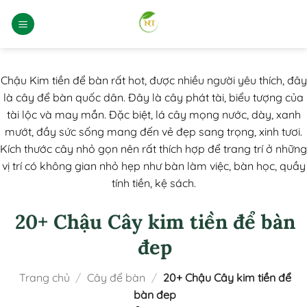
Bỏ
qua
nội
dung
Chậu Kim tiền để bàn rất hot, được nhiều người yêu thích, đây
là cây để bàn quốc dân. Đây là cây phát tài, biểu tượng của
tài lộc và may mắn. Đặc biệt, lá cây mọng nước, dày, xanh
mướt, đầy sức sống mang đến vẻ đẹp sang trọng, xinh tươi.
Kích thước cây nhỏ gọn nên rất thích hợp để trang trí ở những
vị trí có không gian nhỏ hẹp như bàn làm việc, bàn học, quầy
tính tiền, kệ sách.
20+ Chậu Cây kim tiền để bàn
đep
Trang chủ
/
Cây để bàn
/
20+ Chậu Cây kim tiền để
bàn đep