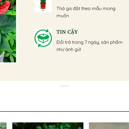
Thả ga đặt theo mẫu mong
muốn
TIN CẬY
Đổi trả trong 7 ngày, sản phẩm
như ảnh gửi