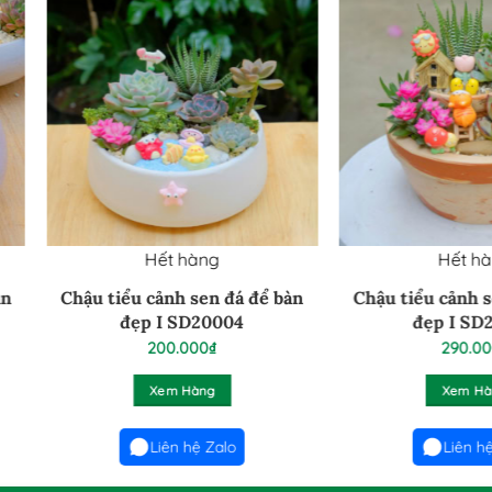
Hết hàng
Hết hàng
ậu tiểu cảnh sen đá để bàn
Chậu tiểu cảnh sen đá để 
đẹp I SD20004
đẹp I SD20003
200.000
₫
290.000
₫
Xem Hàng
Xem Hàng
Liên hệ Zalo
Liên hệ Zalo