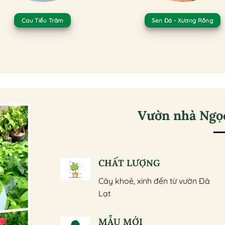
Cau Tiểu Trâm
Sen Đá - Xương Rồng
Vườn nhà Ngọc
CHẤT LƯỢNG
Cây khoẻ, xinh đến từ vườn Đà
Lạt
MẪU MỚI