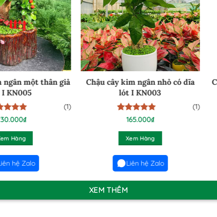
ậu Tiểu cảnh Kim ngân kết
Chậu Tiểu cảnh Kim ngân 
 sen đá xương rồng I KN1002
hợp sen đá xương rồng I K
585.000
₫
585.000
₫
Xem Hàng
Xem Hàng
Liên hệ Zalo
Liên hệ Zalo
XEM THÊM