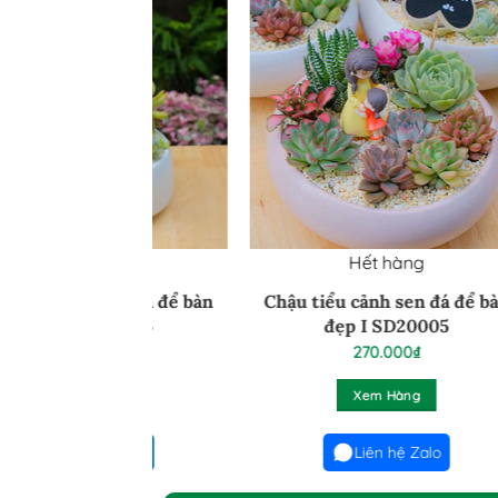
 hàng
Hết hàng
h sen đá để bàn
Chậu tiểu cảnh sen đá để bàn
Ch
SD20006
đẹp I SD20005
.000
₫
270.000
₫
 Hàng
Xem Hàng
n hệ Zalo
Liên hệ Zalo