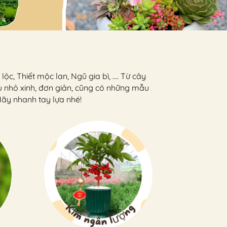
ộc, Thiết mộc lan, Ngũ gia bì, …. Từ cây
u nhỏ xinh, đơn giản, cũng có những mẫu
Hãy nhanh tay lựa nhé!