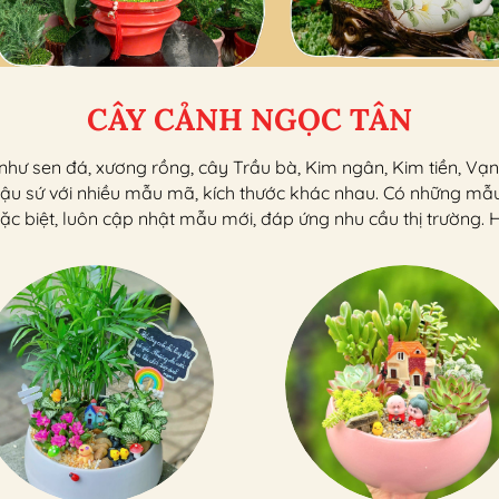
CÂY CẢNH NGỌC TÂN
ư sen đá, xương rồng, cây Trầu bà, Kim ngân, Kim tiền, Vạn l
 chậu sứ với nhiều mẫu mã, kích thước khác nhau. Có những mẫ
Đặc biệt, luôn cập nhật mẫu mới, đáp ứng nhu cầu thị trường. 