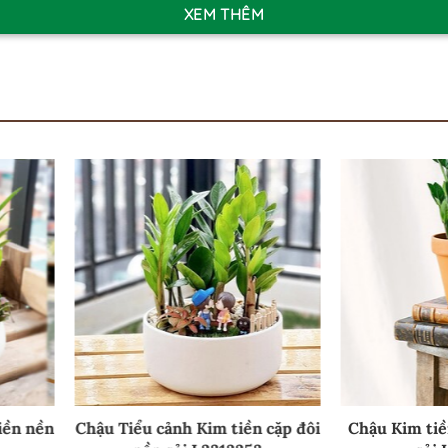
XEM THÊM
u Kim tiền ly đất nung nền
Chậu cây Kim tiền kim cư