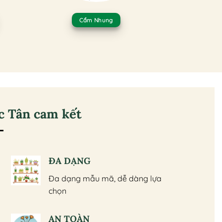
Cẩm Nhung
 Tân cam kết
ĐA DẠNG
Đa dạng mẫu mã, dễ dàng lựa
chọn
AN TOÀN