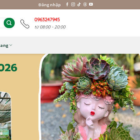
Đăng nhập
0963247945
từ 08:00 - 20:00
Nang