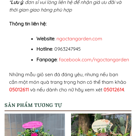
*
Lưu ý
: đơn sỉ vui lòng liên hệ để nhận giá ưu đãi và
thời gian giao hàng phù hợp
Thông tin liên hệ:
Website
:
ngoctangarden.com
Hotline
: 0963247945
Fanpage
:
facebook.com/ngoctangarden
Những mẫu giỏ sen đá đáng yêu, nhưng nếu bạn
cần một món quà trang trọng hơn có thể tham khảo
05012611
và nếu dành cho nữ hãy xem xét
05012614
.
SẢN PHẨM TƯƠNG TỰ