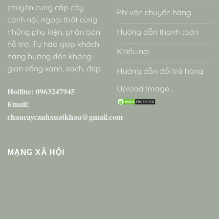
chuyên cung cấp cây
Phí vận chuyển hàng
cảnh nội, ngoại thất cùng
những phụ kiện, phân bón
Hướng dẫn thanh toán
hỗ trợ. Tự hào giúp khách
Khiếu nại
hàng hướng đến không
gian sống xanh, sạch, đẹp.
Hướng dẫn đổi trả hàng
Upload Image...
Hotline: 0963247945
Email:
chaucaycanhxuatkhau@gmail.com
MẠNG XÃ HỘI