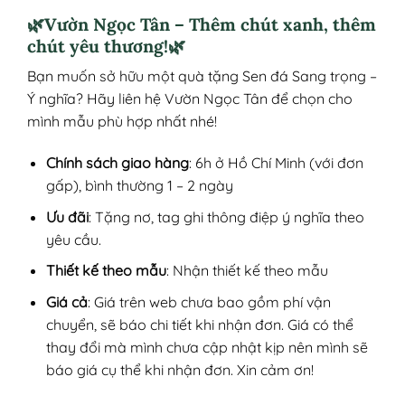
🌿Vườn Ngọc Tân – Thêm chút xanh, thêm
chút yêu thương!🌿
Bạn muốn sở hữu một quà tặng Sen đá Sang trọng –
Ý nghĩa? Hãy liên hệ Vườn Ngọc Tân để chọn cho
mình mẫu phù hợp nhất nhé!
Chính sách giao hàng
: 6h ở Hồ Chí Minh (với đơn
gấp), bình thường 1 – 2 ngày
Ưu đãi
: Tặng nơ, tag ghi thông điệp ý nghĩa theo
yêu cầu.
Thiết kế theo mẫu
: Nhận thiết kế theo mẫu
Giá cả
: Giá trên web chưa bao gồm phí vận
chuyển, sẽ báo chi tiết khi nhận đơn. Giá có thể
thay đổi mà mình chưa cập nhật kịp nên mình sẽ
báo giá cụ thể khi nhận đơn. Xin cảm ơn!