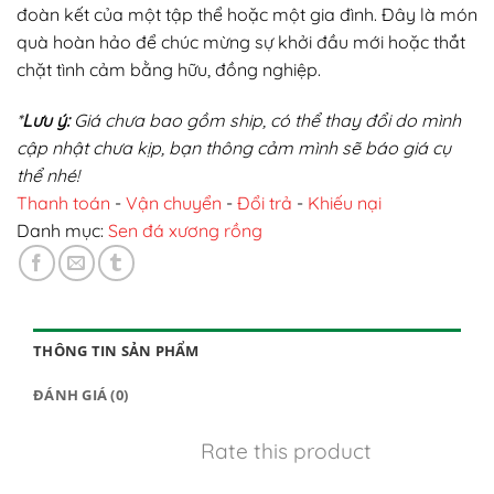
đoàn kết của một tập thể hoặc một gia đình. Đây là món
quà hoàn hảo để chúc mừng sự khởi đầu mới hoặc thắt
chặt tình cảm bằng hữu, đồng nghiệp.
*
Lưu ý:
Giá chưa bao gồm ship, có thể thay đổi do mình
cập nhật chưa kịp, bạn thông cảm mình sẽ báo giá cụ
thể nhé!
Thanh toán
-
Vận chuyển
-
Đổi trả
-
Khiếu nại
Danh mục:
Sen đá xương rồng
THÔNG TIN SẢN PHẨM
ĐÁNH GIÁ (0)
Rate this product