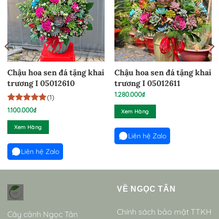
Chậu hoa sen đá tặng khai
Chậu hoa sen đá tặng khai
trương I 05012610
trương I 05012611
1.280.000
₫
(1)
5
1
trên 5
1.100.000
₫
Xem Hàng
dựa trên
đánh giá
Xem Hàng
Liên hệ Zalo
Liên hệ Zalo
VỀ NGỌC TÂN
Chính sách bảo mật TTKH
Cây cảnh Ngọc Tân