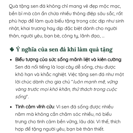
Quà tặng sen đá không chỉ mang vẻ đẹp mộc mạc,
bền bỉ mà còn ẩn chứa nhiều thông điệp sâu sắc, rất
phù hợp để làm quà biếu tặng trong các dịp như sinh
nhật, khai trương hay dịp đặc biệt dành cho người
thân, người yêu, bạn bè, công ty, lãnh đạo, …
🌵 Ý nghĩa của sen đá khi làm quà tặng
Biểu tượng của sức sống mãnh liệt và kiên cường
:
Sen đá nổi tiếng là loại cây dễ sống, chịu được
khô hạn và khắc nghiệt. Việc tặng sen đá như một
lời chúc dành cho gia chủ “
luôn mạnh mẽ, vững
vàng trước mọi khó khăn, thử thách trong cuộc
sống
“.
Tình cảm vĩnh cửu
: Vì sen đá sống được nhiều
năm mà không cần chăm sóc nhiều, nó biểu
trưng cho tình cảm bền vững, lâu dài. Vì thế, thích
hợp để tặng người yêu, bạn bè thân thiết.