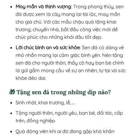
May mắn và thịnh vượng
: Trong phong thủy, sen
đá được xem là cây mang lại tài lộc, may mắn
cho gia chủ. Với các mẫu chậu quà tặng khai
trương, chuyển nhà, bắt đầu công việc mới để
chúc phúc cho những khởi đầu tốt đẹp.
Lời chúc bình an và sức khỏe
: Sen đá có dáng vẻ
nhỏ nhắn mang lại cảm giác bình yên. Nên tặng
sen đá cho người thân, thầy cô hay bạn bè chính
là gửi gắm mong cầu về sự an nhiên, tự tại và sức
khỏe dẻo dai.
🎁 Tặng sen đá trong những dịp nào?
Sinh nhật, khai trương, lễ, …
Tặng người thân, người yêu, bạn bè, đối tác, cấp
trên, đồng nghiệp.
Quà động viên khi ai đó đang gặp khó khăn