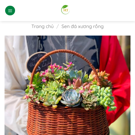
Bỏ
qua
nội
dung
Trang chủ
/
Sen đá xương rồng