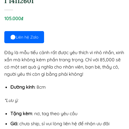
I 14112601
105.000
₫
Liên hệ Zalo
Đây là mẫu tiểu cảnh rất được yêu thích vì nhỏ nhắn, xinh
xắn mà không kém phần trang trọng. Chỉ với 85,000 sẽ
có một set quà ý nghĩa cho nhân viên, bạn bè, thầy cô,
người yêu thì còn gì bằng phải không!
Đường kính
: 8cm
*Lưu ý:
Tặng kèm
: nơ, tag theo yêu cầu
Giá:
chưa ship, sỉ vui lòng liên hệ để nhận ưu đãi