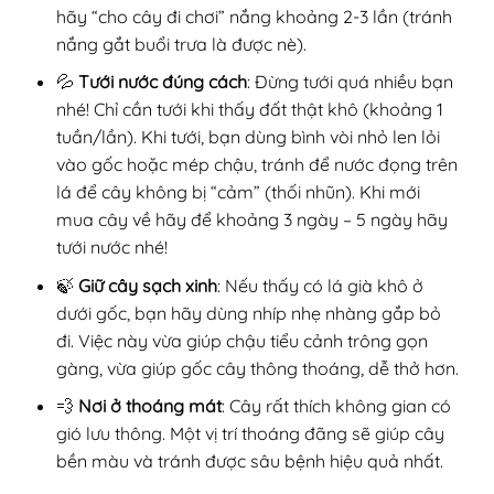
hãy “cho cây đi chơi” nắng khoảng 2-3 lần (tránh
nắng gắt buổi trưa là được nè).
💦
Tưới nước đúng cách
: Đừng tưới quá nhiều bạn
nhé! Chỉ cần tưới khi thấy đất thật khô (khoảng 1
tuần/lần). Khi tưới, bạn dùng bình vòi nhỏ len lỏi
vào gốc hoặc mép chậu, tránh để nước đọng trên
lá để cây không bị “cảm” (thối nhũn). Khi mới
mua cây về hãy để khoảng 3 ngày – 5 ngày hãy
tưới nước nhé!
🍃
Giữ cây sạch xinh
: Nếu thấy có lá già khô ở
dưới gốc, bạn hãy dùng nhíp nhẹ nhàng gắp bỏ
đi. Việc này vừa giúp chậu tiểu cảnh trông gọn
gàng, vừa giúp gốc cây thông thoáng, dễ thở hơn.
💨
Nơi ở thoáng mát
: Cây rất thích không gian có
gió lưu thông. Một vị trí thoáng đãng sẽ giúp cây
bền màu và tránh được sâu bệnh hiệu quả nhất.