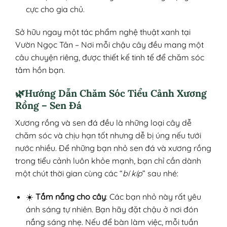
cực cho gia chủ.
Sở hữu ngay một tác phẩm nghệ thuật xanh tại
Vườn Ngọc Tân – Nơi mỗi chậu cây đều mang một
câu chuyện riêng, được thiết kế tinh tế để chăm sóc
tâm hồn bạn.
🌿Hướng Dẫn Chăm Sóc Tiểu Cảnh Xương
Rồng – Sen Đá
Xương rồng và sen đá đều là những loại cây dễ
chăm sóc và chịu hạn tốt nhưng dễ bị úng nếu tưới
nước nhiều. Để những bạn nhỏ sen đá và xương rồng
trong tiểu cảnh luôn khỏe mạnh, bạn chỉ cần dành
một chút thời gian cùng các “
bí kíp
” sau nhé:
☀️
Tắm nắng cho cây
: Các bạn nhỏ này rất yêu
ánh sáng tự nhiên. Bạn hãy đặt chậu ở nơi đón
nắng sáng nhẹ. Nếu để bàn làm việc, mỗi tuần