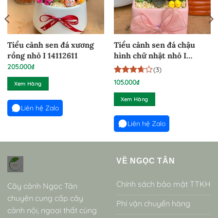
Tiểu cảnh sen đá xương
Tiểu cảnh sen đá chậu
rồng nhỏ I 14112611
hình chữ nhật nhỏ I
14112608
205.000
₫
(3)
3.6666666666667
3
105.000
₫
Xem Hàng
trên 5
dựa trên
Xem Hàng
đánh giá
Liên hệ Zalo
Liên hệ Zalo
VỀ NGỌC TÂN
Chính sách bảo mật TTKH
Cây cảnh Ngọc Tân
chuyên cung cấp cây
Phí vận chuyển hàng
cảnh nội, ngoại thất cùng