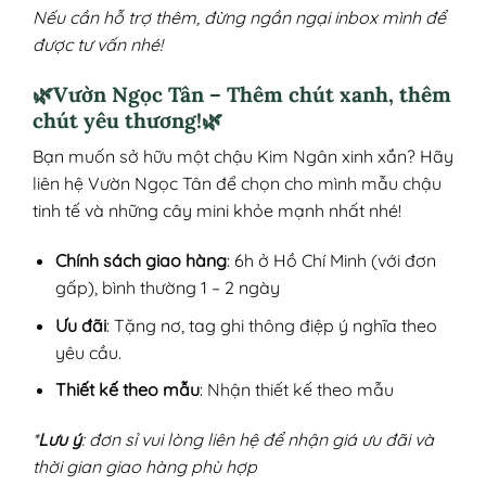
Nếu cần hỗ trợ thêm, đừng ngần ngại inbox mình để
được tư vấn nhé!
🌿Vườn Ngọc Tân – Thêm chút xanh, thêm
chút yêu thương!🌿
Bạn muốn sở hữu một chậu Kim Ngân xinh xắn? Hãy
liên hệ Vườn Ngọc Tân để chọn cho mình mẫu chậu
tinh tế và những cây mini khỏe mạnh nhất nhé!
Chính sách giao hàng
: 6h ở Hồ Chí Minh (với đơn
gấp), bình thường 1 – 2 ngày
Ưu đãi
: Tặng nơ, tag ghi thông điệp ý nghĩa theo
yêu cầu.
Thiết kế theo mẫu
: Nhận thiết kế theo mẫu
*
Lưu ý
: đơn sỉ vui lòng liên hệ để nhận giá ưu đãi và
thời gian giao hàng phù hợp