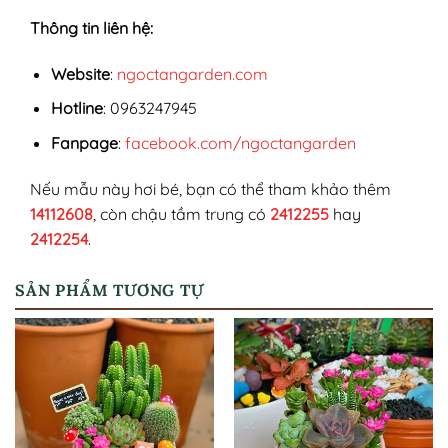
Thông tin liên hệ:
Website
:
ngoctangarden.com
Hotline
: 0963247945
Fanpage
:
facebook.com/ngoctangarden
Nếu mẫu này hơi bé, bạn có thể tham khảo thêm
14112608
, còn chậu tầm trung có
2412255
hay
2412254
.
SẢN PHẨM TƯƠNG TỰ