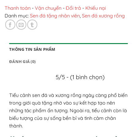
Thanh toán
-
Vận chuyển
-
Đổi trả
-
Khiếu nại
Danh mục:
Sen đá tặng nhân viên
,
Sen đá xương rồng
THÔNG TIN SẢN PHẨM
ĐÁNH GIÁ (0)
5/5 - (1 bình chọn)
Tiểu cảnh sen đá và xương rồng ngày càng phổ biến
trong giới quà tặng nhờ vào sự kết hợp tạo nên
những tác phẩm ấn tượng. Ngoài ra, tiểu cảnh còn là
biểu tượng của sự sống bền bỉ và tình cảm chân
thành.