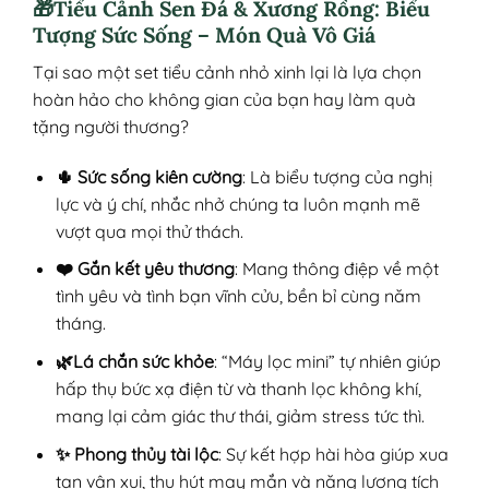
🎁Tiểu Cảnh Sen Đá & Xương Rồng: Biểu
Tượng Sức Sống – Món Quà Vô Giá
Tại sao một set tiểu cảnh nhỏ xinh lại là lựa chọn
hoàn hảo cho không gian của bạn hay làm quà
tặng người thương?
🌵 Sức sống kiên cường
: Là biểu tượng của nghị
lực và ý chí, nhắc nhở chúng ta luôn mạnh mẽ
vượt qua mọi thử thách.
❤️ Gắn kết yêu thương
: Mang thông điệp về một
tình yêu và tình bạn vĩnh cửu, bền bỉ cùng năm
tháng.
🌿Lá chắn sức khỏe
: “Máy lọc mini” tự nhiên giúp
hấp thụ bức xạ điện từ và thanh lọc không khí,
mang lại cảm giác thư thái, giảm stress tức thì.
✨ Phong thủy tài lộc
: Sự kết hợp hài hòa giúp xua
tan vận xui, thu hút may mắn và năng lượng tích