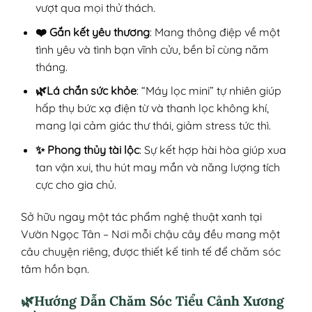
vượt qua mọi thử thách.
❤️ Gắn kết yêu thương
: Mang thông điệp về một
tình yêu và tình bạn vĩnh cửu, bền bỉ cùng năm
tháng.
🌿Lá chắn sức khỏe
: “Máy lọc mini” tự nhiên giúp
hấp thụ bức xạ điện từ và thanh lọc không khí,
mang lại cảm giác thư thái, giảm stress tức thì.
✨ Phong thủy tài lộc
: Sự kết hợp hài hòa giúp xua
tan vận xui, thu hút may mắn và năng lượng tích
cực cho gia chủ.
Sở hữu ngay một tác phẩm nghệ thuật xanh tại
Vườn Ngọc Tân – Nơi mỗi chậu cây đều mang một
câu chuyện riêng, được thiết kế tinh tế để chăm sóc
tâm hồn bạn.
🌿Hướng Dẫn Chăm Sóc Tiểu Cảnh Xương