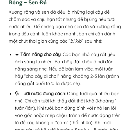
Rồng – Sen Đá
Xương rồng và sen đá đều là những loại cây dễ
chăm sóc và chịu hạn tốt nhưng dễ bị úng nếu tưới
nước nhiều. Để những bạn nhỏ sen đá và xương rồng
trong tiểu cảnh luôn khỏe mạnh, bạn chỉ cần dành
một chút thời gian cùng các “
bí kíp
” sau nhé:
☀️
Tắm nắng cho cây
: Các bạn nhỏ này rất yêu
ánh sáng tự nhiên. Bạn hãy đặt chậu ở nơi đón
nắng sáng nhẹ. Nếu để bàn làm việc, mỗi tuần
hãy “cho cây đi chơi” nắng khoảng 2-3 lần (tránh
nắng gắt buổi trưa là được nè).
💦
Tưới nước đúng cách
: Đừng tưới quá nhiều bạn
nhé! Chỉ cần tưới khi thấy đất thật khô (khoảng 1
tuần/lần). Khi tưới, bạn dùng bình vòi nhỏ len lỏi
vào gốc hoặc mép chậu, tránh để nước đọng trên
lá để cây không bị “cảm” (thối nhũn). Khi mới
mua cây về hãy để khoảng 3 ngày – 5 ngày hãy