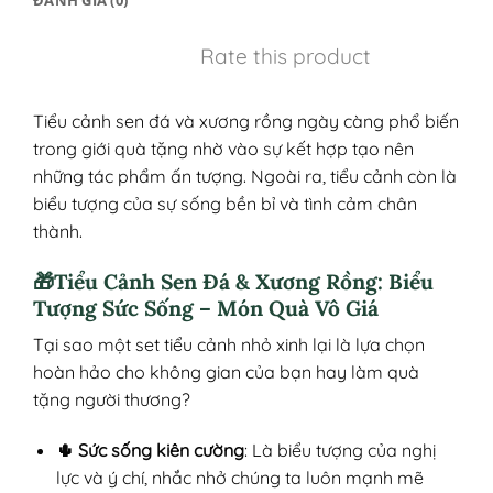
ĐÁNH GIÁ (0)
Rate this product
Tiểu cảnh sen đá và xương rồng ngày càng phổ biến
trong giới quà tặng nhờ vào sự kết hợp tạo nên
những tác phẩm ấn tượng. Ngoài ra, tiểu cảnh còn là
biểu tượng của sự sống bền bỉ và tình cảm chân
thành.
🎁Tiểu Cảnh Sen Đá & Xương Rồng: Biểu
Tượng Sức Sống – Món Quà Vô Giá
Tại sao một set tiểu cảnh nhỏ xinh lại là lựa chọn
hoàn hảo cho không gian của bạn hay làm quà
tặng người thương?
🌵 Sức sống kiên cường
: Là biểu tượng của nghị
lực và ý chí, nhắc nhở chúng ta luôn mạnh mẽ