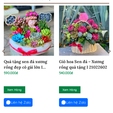
Quà tặng sen đá xương
Giỏ hoa Sen đá – Xương
rồng đẹp cô gái lớn I
rồng quà tặng I 21022602
24022661
590.000
₫
540.000
₫
Xem Hàng
Xem Hàng
Liên hệ Zalo
Liên hệ Zalo