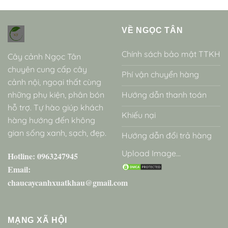
VỀ NGỌC TÂN
Chính sách bảo mật TTKH
Cây cảnh Ngọc Tân
chuyên cung cấp cây
Phí vận chuyển hàng
cảnh nội, ngoại thất cùng
những phụ kiện, phân bón
Hướng dẫn thanh toán
hỗ trợ. Tự hào giúp khách
Khiếu nại
hàng hướng đến không
gian sống xanh, sạch, đẹp.
Hướng dẫn đổi trả hàng
Upload Image...
Hotline: 0963247945
Email:
chaucaycanhxuatkhau@gmail.com
MẠNG XÃ HỘI