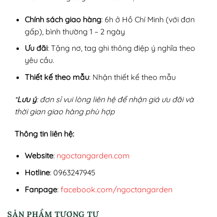
Chính sách giao hàng
: 6h ở Hồ Chí Minh (với đơn
gấp), bình thường 1 – 2 ngày
Ưu đãi
: Tặng nơ, tag ghi thông điệp ý nghĩa theo
yêu cầu.
Thiết kế theo mẫu
: Nhận thiết kế theo mẫu
*
Lưu ý
: đơn sỉ vui lòng liên hệ để nhận giá ưu đãi và
thời gian giao hàng phù hợp
Thông tin liên hệ:
Website
:
ngoctangarden.com
Hotline
: 0963247945
Fanpage
:
facebook.com/ngoctangarden
SẢN PHẨM TƯƠNG TỰ