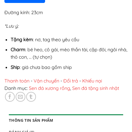
Đường kính: 23cm
*Lưu ý:
Tặng kèm
: nơ, tag theo yêu cầu
Charm
: bé heo, cô gái, mèo thần tài, cặp đôi, ngôi nhà,
thỏ con, … (tự chọn)
Ship
: giá chưa bao gồm ship
Thanh toán
-
Vận chuyển
-
Đổi trả
-
Khiếu nại
Danh mục:
Sen đá xương rồng
,
Sen đá tặng sinh nhật
THÔNG TIN SẢN PHẨM