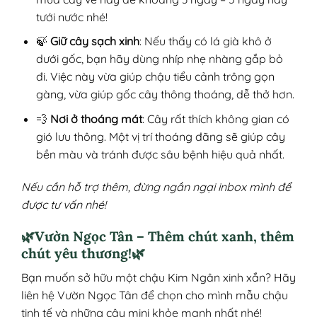
tưới nước nhé!
🍃
Giữ cây sạch xinh
: Nếu thấy có lá già khô ở
dưới gốc, bạn hãy dùng nhíp nhẹ nhàng gắp bỏ
đi. Việc này vừa giúp chậu tiểu cảnh trông gọn
gàng, vừa giúp gốc cây thông thoáng, dễ thở hơn.
💨
Nơi ở thoáng mát
: Cây rất thích không gian có
gió lưu thông. Một vị trí thoáng đãng sẽ giúp cây
bền màu và tránh được sâu bệnh hiệu quả nhất.
Nếu cần hỗ trợ thêm, đừng ngần ngại inbox mình để
được tư vấn nhé!
🌿Vườn Ngọc Tân – Thêm chút xanh, thêm
chút yêu thương!🌿
Bạn muốn sở hữu một chậu Kim Ngân xinh xắn? Hãy
liên hệ Vườn Ngọc Tân để chọn cho mình mẫu chậu
tinh tế và những cây mini khỏe mạnh nhất nhé!