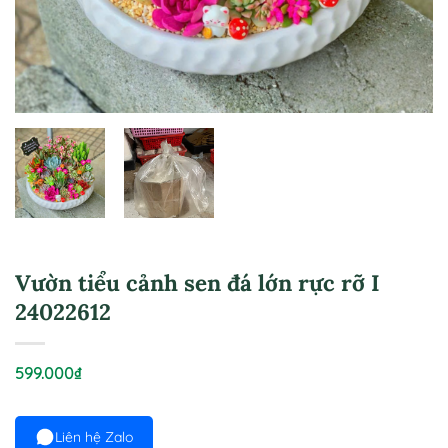
Vườn tiểu cảnh sen đá lớn rực rỡ I
24022612
599.000
₫
Liên hệ Zalo