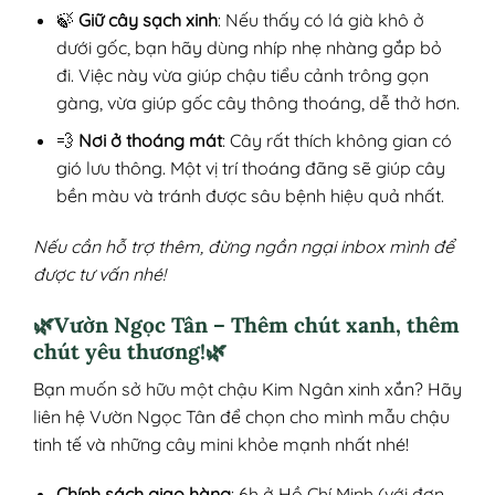
🍃
Giữ cây sạch xinh
: Nếu thấy có lá già khô ở
dưới gốc, bạn hãy dùng nhíp nhẹ nhàng gắp bỏ
đi. Việc này vừa giúp chậu tiểu cảnh trông gọn
gàng, vừa giúp gốc cây thông thoáng, dễ thở hơn.
💨
Nơi ở thoáng mát
: Cây rất thích không gian có
gió lưu thông. Một vị trí thoáng đãng sẽ giúp cây
bền màu và tránh được sâu bệnh hiệu quả nhất.
Nếu cần hỗ trợ thêm, đừng ngần ngại inbox mình để
được tư vấn nhé!
🌿Vườn Ngọc Tân – Thêm chút xanh, thêm
chút yêu thương!🌿
Bạn muốn sở hữu một chậu Kim Ngân xinh xắn? Hãy
liên hệ Vườn Ngọc Tân để chọn cho mình mẫu chậu
tinh tế và những cây mini khỏe mạnh nhất nhé!
Chính sách giao hàng
: 6h ở Hồ Chí Minh (với đơn