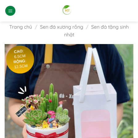
Bỏ
qua
nội
dung
Trang chủ
/
Sen đá xương rồng
/
Sen đá tặng sinh
nhật