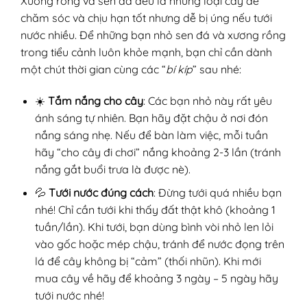
Xương rồng và sen đá đều là những loại cây dễ
chăm sóc và chịu hạn tốt nhưng dễ bị úng nếu tưới
nước nhiều. Để những bạn nhỏ sen đá và xương rồng
trong tiểu cảnh luôn khỏe mạnh, bạn chỉ cần dành
một chút thời gian cùng các “
bí kíp
” sau nhé:
☀️
Tắm nắng cho cây
: Các bạn nhỏ này rất yêu
ánh sáng tự nhiên. Bạn hãy đặt chậu ở nơi đón
nắng sáng nhẹ. Nếu để bàn làm việc, mỗi tuần
hãy “cho cây đi chơi” nắng khoảng 2-3 lần (tránh
nắng gắt buổi trưa là được nè).
💦
Tưới nước đúng cách
: Đừng tưới quá nhiều bạn
nhé! Chỉ cần tưới khi thấy đất thật khô (khoảng 1
tuần/lần). Khi tưới, bạn dùng bình vòi nhỏ len lỏi
vào gốc hoặc mép chậu, tránh để nước đọng trên
lá để cây không bị “cảm” (thối nhũn). Khi mới
mua cây về hãy để khoảng 3 ngày – 5 ngày hãy
tưới nước nhé!