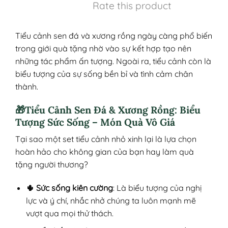
Rate this product
Tiểu cảnh sen đá và xương rồng ngày càng phổ biến
trong giới quà tặng nhờ vào sự kết hợp tạo nên
những tác phẩm ấn tượng. Ngoài ra, tiểu cảnh còn là
biểu tượng của sự sống bền bỉ và tình cảm chân
thành.
🎁Tiểu Cảnh Sen Đá & Xương Rồng: Biểu
Tượng Sức Sống – Món Quà Vô Giá
Tại sao một set tiểu cảnh nhỏ xinh lại là lựa chọn
hoàn hảo cho không gian của bạn hay làm quà
tặng người thương?
🌵 Sức sống kiên cường
: Là biểu tượng của nghị
lực và ý chí, nhắc nhở chúng ta luôn mạnh mẽ
vượt qua mọi thử thách.