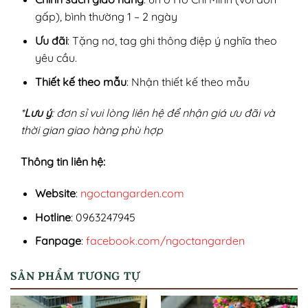
gấp), bình thường 1 – 2 ngày
Ưu đãi
: Tặng nơ, tag ghi thông điệp ý nghĩa theo
yêu cầu.
Thiết kế theo mẫu
: Nhận thiết kế theo mẫu
*
Lưu ý
: đơn sỉ vui lòng liên hệ để nhận giá ưu đãi và
thời gian giao hàng phù hợp
Thông tin liên hệ:
Website
:
ngoctangarden.com
Hotline
: 0963247945
Fanpage
:
facebook.com/ngoctangarden
SẢN PHẨM TƯƠNG TỰ