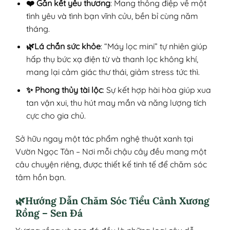
❤️ Gắn kết yêu thương
: Mang thông điệp về một
tình yêu và tình bạn vĩnh cửu, bền bỉ cùng năm
tháng.
🌿Lá chắn sức khỏe
: “Máy lọc mini” tự nhiên giúp
hấp thụ bức xạ điện từ và thanh lọc không khí,
mang lại cảm giác thư thái, giảm stress tức thì.
✨ Phong thủy tài lộc
: Sự kết hợp hài hòa giúp xua
tan vận xui, thu hút may mắn và năng lượng tích
cực cho gia chủ.
Sở hữu ngay một tác phẩm nghệ thuật xanh tại
Vườn Ngọc Tân – Nơi mỗi chậu cây đều mang một
câu chuyện riêng, được thiết kế tinh tế để chăm sóc
tâm hồn bạn.
🌿Hướng Dẫn Chăm Sóc Tiểu Cảnh Xương
Rồng – Sen Đá