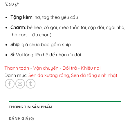
*Lưu ý:
Tặng kèm
: nơ, tag theo yêu cầu
Charm
: bé heo, cô gái, mèo thần tài, cặp đôi, ngôi nhà,
thỏ con, … (tự chọn)
Ship
: giá chưa bao gồm ship
Sỉ
: Vui lòng liên hệ để nhận ưu đãi
Thanh toán
-
Vận chuyển
-
Đổi trả
-
Khiếu nại
Danh mục:
Sen đá xương rồng
,
Sen đá tặng sinh nhật
THÔNG TIN SẢN PHẨM
ĐÁNH GIÁ (0)