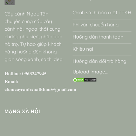
Chính sách bảo mật TTKH
Cây cảnh Ngọc Tân
chuyên cung cấp cây
Phí vận chuyển hàng
cảnh nội, ngoại thất cùng
những phụ kiện, phân bón
Hướng dẫn thanh toán
hỗ trợ. Tự hào giúp khách
Khiếu nại
hàng hướng đến không
gian sống xanh, sạch, đẹp.
Hướng dẫn đổi trả hàng
Upload Image...
Hotline: 0963247945
Email:
chaucaycanhxuatkhau@gmail.com
MẠNG XÃ HỘI