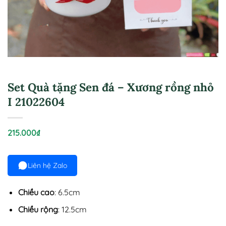
Set Quà tặng Sen đá – Xương rồng nhỏ
I 21022604
215.000
₫
Liên hệ Zalo
Chiều cao
: 6.5cm
Chiều rộng
: 12.5cm