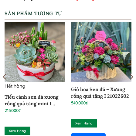
SẢN PHẨM TƯƠNG TỰ
Hết hàng
Giỏ hoa Sen đá – Xương
rồng quà tặng I 21022602
Tiểu cảnh sen đá xương
540.000
₫
rồng quà tặng mini I
24022604
215.000
₫
Xem Hàng
Xem Hàng