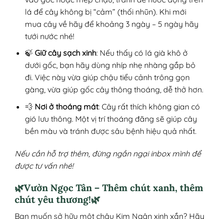
lá để cây không bị “cảm” (thối nhũn). Khi mới
mua cây về hãy để khoảng 3 ngày – 5 ngày hãy
tưới nước nhé!
🍃
Giữ cây sạch xinh
: Nếu thấy có lá già khô ở
dưới gốc, bạn hãy dùng nhíp nhẹ nhàng gắp bỏ
đi. Việc này vừa giúp chậu tiểu cảnh trông gọn
gàng, vừa giúp gốc cây thông thoáng, dễ thở hơn.
💨
Nơi ở thoáng mát
: Cây rất thích không gian có
gió lưu thông. Một vị trí thoáng đãng sẽ giúp cây
bền màu và tránh được sâu bệnh hiệu quả nhất.
Nếu cần hỗ trợ thêm, đừng ngần ngại inbox mình để
được tư vấn nhé!
🌿Vườn Ngọc Tân – Thêm chút xanh, thêm
chút yêu thương!🌿
Bạn muốn sở hữu một chậu Kim Ngân xinh xắn? Hãy