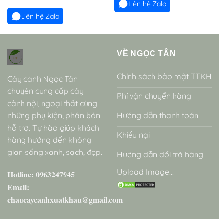
Liên hệ Zalo
Liên hệ Zalo
VỀ NGỌC TÂN
Chính sách bảo mật TTKH
Cây cảnh Ngọc Tân
chuyên cung cấp cây
Phí vận chuyển hàng
cảnh nội, ngoại thất cùng
những phụ kiện, phân bón
Hướng dẫn thanh toán
hỗ trợ. Tự hào giúp khách
Khiếu nại
hàng hướng đến không
gian sống xanh, sạch, đẹp.
Hướng dẫn đổi trả hàng
Upload Image...
Hotline: 0963247945
Email:
chaucaycanhxuatkhau@gmail.com