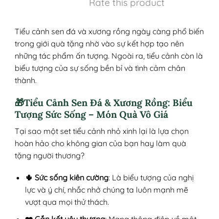
Rate this product
Tiểu cảnh sen đá và xương rồng ngày càng phổ biến
trong giới quà tặng nhờ vào sự kết hợp tạo nên
những tác phẩm ấn tượng. Ngoài ra, tiểu cảnh còn là
biểu tượng của sự sống bền bỉ và tình cảm chân
thành.
🎁Tiểu Cảnh Sen Đá & Xương Rồng: Biểu
Tượng Sức Sống – Món Quà Vô Giá
Tại sao một set tiểu cảnh nhỏ xinh lại là lựa chọn
hoàn hảo cho không gian của bạn hay làm quà
tặng người thương?
🌵 Sức sống kiên cường
: Là biểu tượng của nghị
lực và ý chí, nhắc nhở chúng ta luôn mạnh mẽ
vượt qua mọi thử thách.