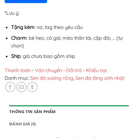
*Lưu ý:
Tặng kèm
: nơ, tag theo yêu cầu
Charm
: bé heo, cô gái, mèo thần tài, cặp đôi, … (tự
chọn)
Ship
: giá chưa bao gồm ship
Thanh toán
-
Vận chuyển
-
Đổi trả
-
Khiếu nại
Danh mục:
Sen đá xương rồng
,
Sen đá tặng sinh nhật
THÔNG TIN SẢN PHẨM
ĐÁNH GIÁ (0)