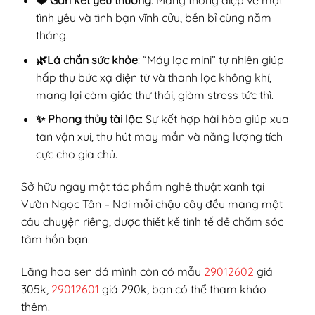
❤️ Gắn kết yêu thương
: Mang thông điệp về một
tình yêu và tình bạn vĩnh cửu, bền bỉ cùng năm
tháng.
🌿Lá chắn sức khỏe
: “Máy lọc mini” tự nhiên giúp
hấp thụ bức xạ điện từ và thanh lọc không khí,
mang lại cảm giác thư thái, giảm stress tức thì.
✨ Phong thủy tài lộc
: Sự kết hợp hài hòa giúp xua
tan vận xui, thu hút may mắn và năng lượng tích
cực cho gia chủ.
Sở hữu ngay một tác phẩm nghệ thuật xanh tại
Vườn Ngọc Tân – Nơi mỗi chậu cây đều mang một
câu chuyện riêng, được thiết kế tinh tế để chăm sóc
tâm hồn bạn.
Lãng hoa sen đá mình còn có mẫu
29012602
giá
305k,
29012601
giá 290k, bạn có thể tham khảo
thêm.