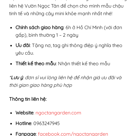
liên hệ Vườn Ngọc Tân để chọn cho mình mẫu chậu
tinh tế và những cây mini khỏe mạnh nhất nhé!
Chính sách giao hàng
: 6h ở Hồ Chí Minh (với đơn
gấp), bình thường 1 – 2 ngày
Ưu đãi
: Tặng nơ, tag ghi thông điệp ý nghĩa theo
yêu cầu.
Thiết kế theo mẫu
: Nhận thiết kế theo mẫu
*
Lưu ý
: đơn sỉ vui lòng liên hệ để nhận giá ưu đãi và
thời gian giao hàng phù hợp
Thông tin liên hệ:
Website
:
ngoctangarden.com
Hotline
: 0963247945
Fanpage
:
facebook.com/ngoctangarden