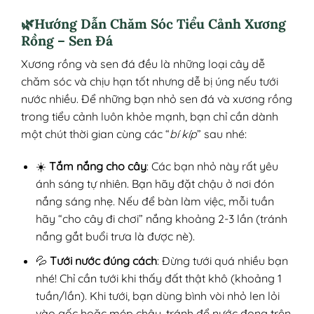
🌿Hướng Dẫn Chăm Sóc Tiểu Cảnh Xương
Rồng – Sen Đá
Xương rồng và sen đá đều là những loại cây dễ
chăm sóc và chịu hạn tốt nhưng dễ bị úng nếu tưới
nước nhiều. Để những bạn nhỏ sen đá và xương rồng
trong tiểu cảnh luôn khỏe mạnh, bạn chỉ cần dành
một chút thời gian cùng các “
bí kíp
” sau nhé:
☀️
Tắm nắng cho cây
: Các bạn nhỏ này rất yêu
ánh sáng tự nhiên. Bạn hãy đặt chậu ở nơi đón
nắng sáng nhẹ. Nếu để bàn làm việc, mỗi tuần
hãy “cho cây đi chơi” nắng khoảng 2-3 lần (tránh
nắng gắt buổi trưa là được nè).
💦
Tưới nước đúng cách
: Đừng tưới quá nhiều bạn
nhé! Chỉ cần tưới khi thấy đất thật khô (khoảng 1
tuần/lần). Khi tưới, bạn dùng bình vòi nhỏ len lỏi
vào gốc hoặc mép chậu, tránh để nước đọng trên