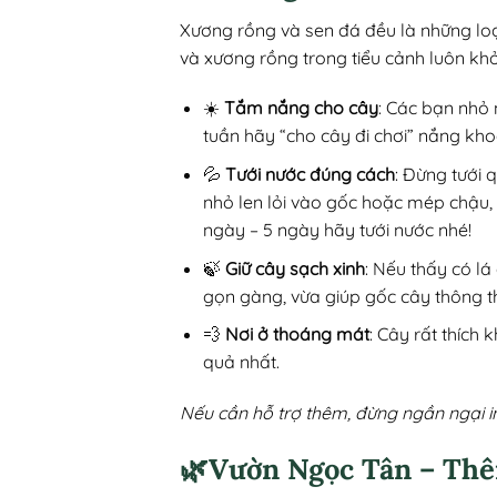
Xương rồng và sen đá đều là những loạ
và xương rồng trong tiểu cảnh luôn kh
☀️
Tắm nắng cho cây
: Các bạn nhỏ 
tuần hãy “cho cây đi chơi” nắng kho
💦
Tưới nước đúng cách
: Đừng tưới 
nhỏ len lỏi vào gốc hoặc mép chậu,
ngày – 5 ngày hãy tưới nước nhé!
🍃
Giữ cây sạch xinh
: Nếu thấy có lá
gọn gàng, vừa giúp gốc cây thông t
💨
Nơi ở thoáng mát
: Cây rất thích
quả nhất.
Nếu cần hỗ trợ thêm, đừng ngần ngại i
🌿Vườn Ngọc Tân – Thê