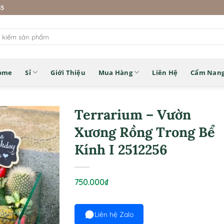
45
ome
Sỉ
Giới Thiệu
Mua Hàng
Liên Hệ
Cẩm Nan
Terrarium – Vườn
Xương Rồng Trong Bể
Kính I 2512256
750.000
₫
Liên hệ Zalo