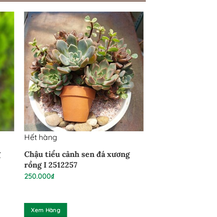
Hết hàng
g
Chậu tiểu cảnh sen đá xương
rồng I 2512257
250.000
₫
Xem Hàng