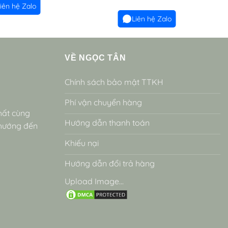
iên hệ Zalo
Liên hệ Zalo
VỀ NGỌC TÂN
Chính sách bảo mật TTKH
Phí vận chuyển hàng
hất cùng
Hướng dẫn thanh toán
 hướng đến
Khiếu nại
Hướng dẫn đổi trả hàng
Upload Image...