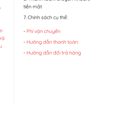
tiền mặt
h
7. Chính sách cụ thể:
n
-
Phí vận chuyển
trả
-
Hướng dẫn thanh toán
u
-
Hướng dẫn đổi trả hàng