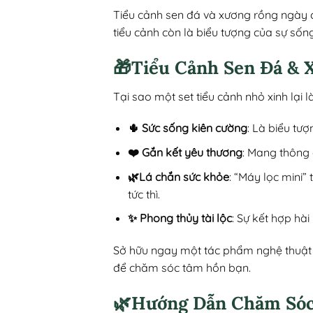
Tiểu cảnh sen đá và xương rồng ngày c
tiểu cảnh còn là biểu tượng của sự sốn
🎁Tiểu Cảnh Sen Đá & 
Tại sao một set tiểu cảnh nhỏ xinh lạ
🌵 Sức sống kiên cường
: Là biểu tư
❤️ Gắn kết yêu thương
: Mang thông 
🌿Lá chắn sức khỏe
: “Máy lọc mini”
tức thì.
✨ Phong thủy tài lộc
: Sự kết hợp hà
Sở hữu ngay một tác phẩm nghệ thuật x
để chăm sóc tâm hồn bạn.
🌿Hướng Dẫn Chăm Sóc