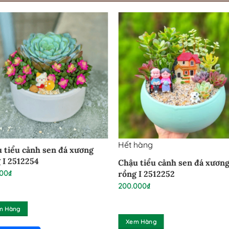
Hết hàng
 tiểu cảnh sen đá xương
 I 2512254
Chậu tiểu cảnh sen đá xươn
000
₫
rồng I 2512252
200.000
₫
m Hàng
Xem Hàng