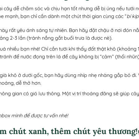
i cây dễ chăm sóc và chịu hạn tốt nhưng dễ bị úng nếu tưới 
ỏe mạnh, bạn chỉ cần dành một chút thời gian cùng các “
bí kíp
này rất yêu ánh sáng tự nhiên. Bạn hãy đặt chậu ở nơi đón n
ảng 2-3 lần (tránh nắng gắt buổi trưa là được nè).
quá nhiều bạn nhé! Chỉ cần tưới khi thấy đất thật khô (khoảng 1
 tránh để nước đọng trên lá để cây không bị “cảm” (thối nhũ
 già khô ở dưới gốc, bạn hãy dùng nhíp nhẹ nhàng gắp bỏ đi. 
hoáng, dễ thở hơn.
 không gian có gió lưu thông. Một vị trí thoáng đãng sẽ giúp 
nbox mình để được tư vấn nhé!
m chút xanh, thêm chút yêu thương!