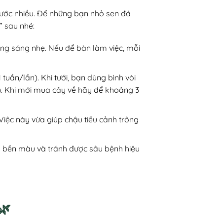
nước nhiều. Để những bạn nhỏ sen đá
” sau nhé:
ắng sáng nhẹ. Nếu để bàn làm việc, mỗi
 tuần/lần). Khi tưới, bạn dùng bình vòi
n). Khi mới mua cây về hãy để khoảng 3
Việc này vừa giúp chậu tiểu cảnh trông
cây bền màu và tránh được sâu bệnh hiệu
🌿