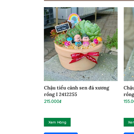
ườn Xương Rồng
Chậu tiểu cảnh sen đá xương
Chậu
I 2001126
rồng I 2412255
rồng
215.000
₫
155.
Xem Hàng
Xe