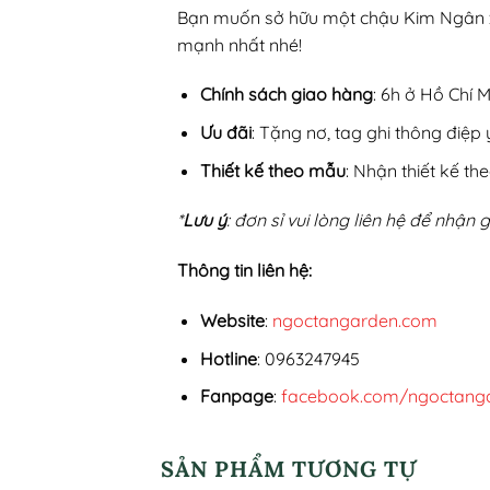
Bạn muốn sở hữu một chậu Kim Ngân xi
mạnh nhất nhé!
Chính sách giao hàng
: 6h ở Hồ Chí 
Ưu đãi
: Tặng nơ, tag ghi thông điệp 
Thiết kế theo mẫu
: Nhận thiết kế t
*
Lưu ý
: đơn sỉ vui lòng liên hệ để nhận
Thông tin liên hệ:
Website
:
ngoctangarden.com
Hotline
: 0963247945
Fanpage
:
facebook.com/ngoctang
SẢN PHẨM TƯƠNG TỰ