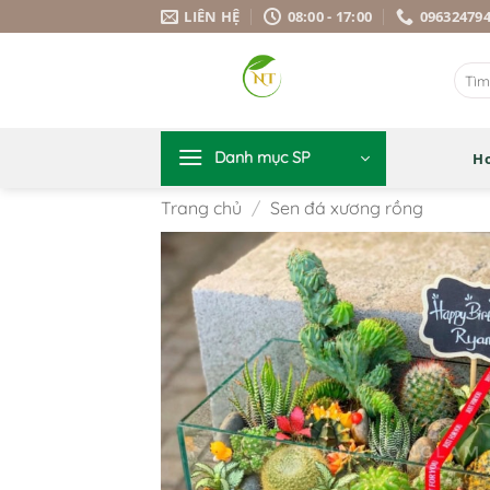
Bỏ
LIÊN HỆ
08:00 - 17:00
09632479
qua
nội
Tìm
dung
kiếm:
Danh mục SP
H
Trang chủ
/
Sen đá xương rồng