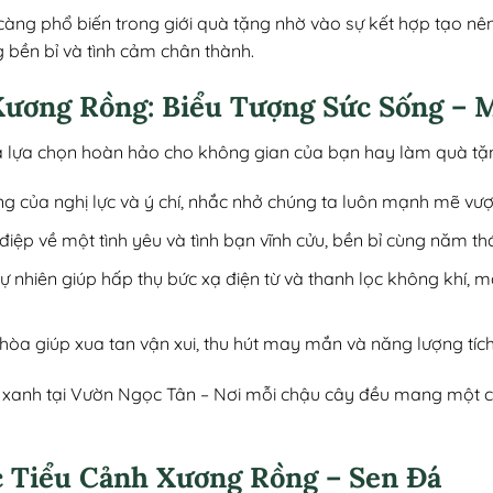
àng phổ biến trong giới quà tặng nhờ vào sự kết hợp tạo nê
g bền bỉ và tình cảm chân thành.
Xương Rồng: Biểu Tượng Sức Sống – 
i là lựa chọn hoàn hảo cho không gian của bạn hay làm quà t
ợng của nghị lực và ý chí, nhắc nhở chúng ta luôn mạnh mẽ vượ
điệp về một tình yêu và tình bạn vĩnh cửu, bền bỉ cùng năm th
 tự nhiên giúp hấp thụ bức xạ điện từ và thanh lọc không khí, m
i hòa giúp xua tan vận xui, thu hút may mắn và năng lượng tích
anh tại Vườn Ngọc Tân – Nơi mỗi chậu cây đều mang một câu 
 Tiểu Cảnh Xương Rồng – Sen Đá