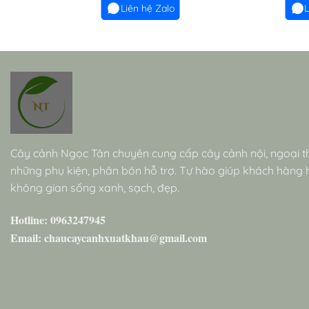
Liên hệ Zalo
L
Cây cảnh Ngọc Tân chuyên cung cấp cây cảnh nội, ngoại t
những phụ kiện, phân bón hỗ trợ. Tự hào giúp khách hàng
không gian sống xanh, sạch, đẹp.
Hotline: 0963247945
Email: chaucaycanhxuatkhau@gmail.com