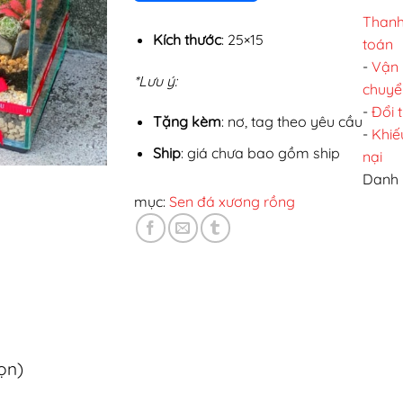
Than
Kích thước
: 25×15
toán
-
Vận
*Lưu ý:
chuyể
-
Đổi 
Tặng kèm
: nơ, tag theo yêu cầu
-
Khiế
Ship
: giá chưa bao gồm ship
nại
Danh
mục:
Sen đá xương rồng
họn)