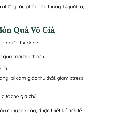
n những tác phẩm ấn tượng. Ngoài ra,
Món Quà Vô Giá
ặng người thương?
t qua mọi thử thách.
áng.
ang lại cảm giác thư thái, giảm stress
 cực cho gia chủ.
chuyện riêng, được thiết kế tinh tế