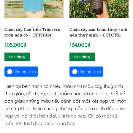
Chậu cây Cau tiểu Trâm trụ
Chậu cây cau trâm thuỷ sinh
trơn nền cỏ – TTT71024
nền thuỷ sinh – CTTCTS1
105.000
₫
134.000
₫
Xem Hàng
Xem Hàng
Liên hệ Zalo
Liên hệ Zalo
Hiện tại bên mình có nhiều mẫu như mẫu cây thuỷ sinh
đơn giản, dễ chăm, sạch; mẫu chậu sứ nhỏ gọn, thiết kế
đơn giản; những mẫu tiểu cảnh bắt mắt kết hợp với một
số cây khác. Nhìn chung những mẫu bên mình đều phù
hợp với nội thất hiện đại, vị trí nhỏ hẹp. Chỉ có một số
mẫu lớn thích hợp để phòng hợp.