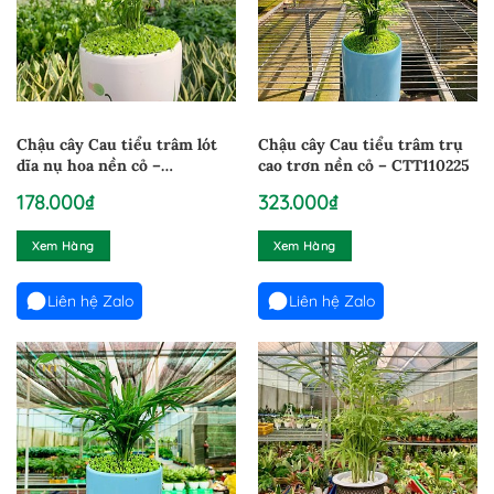
Chậu cây Cau tiểu trâm lót
Chậu cây Cau tiểu trâm trụ
dĩa nụ hoa nền cỏ –
cao trơn nền cỏ – CTT110225
CTTCD05
178.000
₫
323.000
₫
Xem Hàng
Xem Hàng
Liên hệ Zalo
Liên hệ Zalo