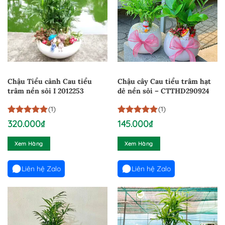
Chậu Tiểu cảnh Cau tiểu
Chậu cây Cau tiểu trâm hạt
trâm nền sỏi I 2012253
dẻ nền sỏi – CTTHD290924
(1)
(1)
5
1
trên 5
5
1
trên 5
320.000
₫
145.000
₫
dựa trên
dựa trên
đánh giá
đánh giá
Xem Hàng
Xem Hàng
Liên hệ Zalo
Liên hệ Zalo