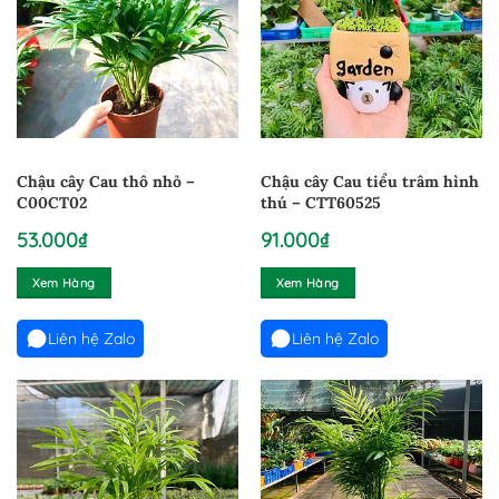
Chậu cây Cau thô nhỏ –
Chậu cây Cau tiểu trâm hình
C00CT02
thú – CTT60525
53.000
₫
91.000
₫
Xem Hàng
Xem Hàng
Liên hệ Zalo
Liên hệ Zalo