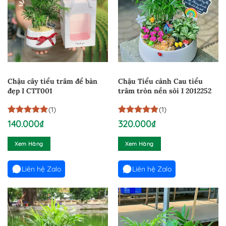
Chậu cây tiểu trâm để bàn
Chậu Tiểu cảnh Cau tiểu
đẹp I CTT001
trâm tròn nền sỏi I 2012252
(1)
(1)
5
1
trên 5
5
1
trên 5
140.000
₫
320.000
₫
dựa trên
dựa trên
đánh giá
đánh giá
Xem Hàng
Xem Hàng
Liên hệ Zalo
Liên hệ Zalo