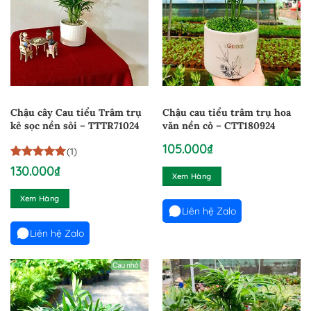
Chậu cây Cau tiểu Trâm trụ
Chậu cau tiểu trâm trụ hoa
kẻ sọc nền sỏi – TTTR71024
văn nền cỏ – CTT180924
105.000
₫
(1)
5
1
trên 5
130.000
₫
Xem Hàng
dựa trên
đánh giá
Xem Hàng
Liên hệ Zalo
Liên hệ Zalo