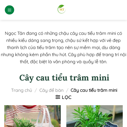
Bỏ
qua
nội
dung
Ngọc Tân đang có những chậu cây cau tiểu trâm mini có
nhiều kiểu dáng sang trọng, chậu sứ kết hợp với vẻ đẹp
thanh lịch của tiểu trâm tạo nên sự mềm mại, dịu dàng
nhưng không kém phần thu hút. Cây phù hợp để trang trí nội
thất, đặc biệt là văn phòng và quầy lễ tân.
Cây cau tiểu trâm mini
Trang chủ
/
Cây để bàn
/
Cây cau tiểu trâm mini
LỌC