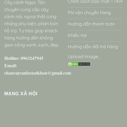
Chính sách bảo mật TTKH
Cây cảnh Ngọc Tân
chuyên cung cấp cây
Phí vận chuyển hàng
cảnh nội, ngoại thất cùng
những phụ kiện, phân bón
Hướng dẫn thanh toán
hỗ trợ. Tự hào giúp khách
Khiếu nại
hàng hướng đến không
gian sống xanh, sạch, đẹp.
Hướng dẫn đổi trả hàng
Upload Image...
Hotline: 0963247945
Email:
chaucaycanhxuatkhau@gmail.com
MẠNG XÃ HỘI