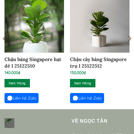
Chậu bàng Singapore hạt
Chậu cây bàng Singapore
dẻ I 25122510
trụ I 25122512
140.000
₫
130.000
₫
Xem Hàng
Xem Hàng
Liên hệ Zalo
Liên hệ Zalo
VỀ NGỌC TÂN