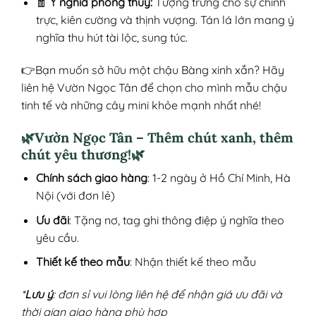
🧧
Ý nghĩa phong thủy:
Tượng trưng cho sự chính
trực, kiên cường và thịnh vượng. Tán lá lớn mang ý
nghĩa thu hút tài lộc, sung túc.
👉Bạn muốn sở hữu một chậu Bàng xinh xắn? Hãy
liên hệ Vườn Ngọc Tân để chọn cho mình mẫu chậu
tinh tế và những cây mini khỏe mạnh nhất nhé!
🌿Vườn Ngọc Tân – Thêm chút xanh, thêm
chút yêu thương!🌿
Chính sách giao hàng
: 1-2 ngày ở Hồ Chí Minh, Hà
Nội (với đơn lẻ)
Ưu đãi
: Tặng nơ, tag ghi thông điệp ý nghĩa theo
yêu cầu.
Thiết kế theo mẫu
: Nhận thiết kế theo mẫu
*
Lưu ý
: đơn sỉ vui lòng liên hệ để nhận giá ưu đãi và
thời gian giao hàng phù hợp