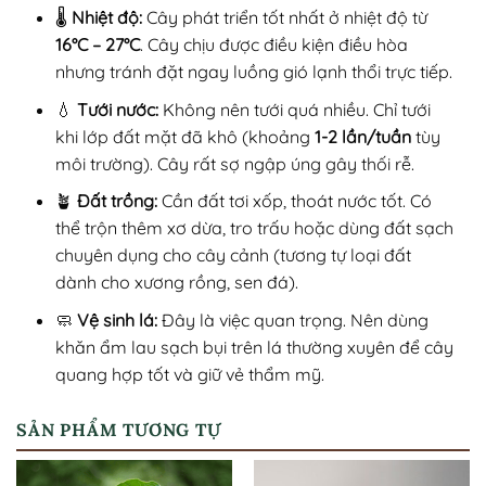
🌡️
Nhiệt độ:
Cây phát triển tốt nhất ở nhiệt độ từ
16°C – 27°C
. Cây chịu được điều kiện điều hòa
nhưng tránh đặt ngay luồng gió lạnh thổi trực tiếp.
💧
Tưới nước:
Không nên tưới quá nhiều. Chỉ tưới
khi lớp đất mặt đã khô (khoảng
1-2 lần/tuần
tùy
môi trường). Cây rất sợ ngập úng gây thối rễ.
🪴
Đất trồng:
Cần đất tơi xốp, thoát nước tốt. Có
thể trộn thêm xơ dừa, tro trấu hoặc dùng đất sạch
chuyên dụng cho cây cảnh (tương tự loại đất
dành cho xương rồng, sen đá).
🧼
Vệ sinh lá:
Đây là việc quan trọng. Nên dùng
khăn ẩm lau sạch bụi trên lá thường xuyên để cây
quang hợp tốt và giữ vẻ thẩm mỹ.
SẢN PHẨM TƯƠNG TỰ