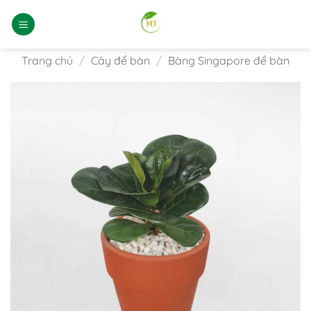
Bỏ
qua
nội
dung
Trang chủ
/
Cây để bàn
/
Bàng Singapore để bàn