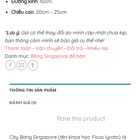
Đường kính
: 10cm
Chiều cao
: 20cm – 25cm
*
Lưu ý
: Giá có thể thay đổi do mình cập nhật chưa kịp,
bạn thông cảm mình sẽ báo giá cụ thể nhé!
Thanh toán
-
Vận chuyển
-
Đổi trả
-
Khiếu nại
Danh mục:
Bàng Singapore để bàn
THÔNG TIN SẢN PHẨM
ĐÁNH GIÁ (0)
Rate this product
Cây Bàng Singapore (tên khoa học: Ficus lyrata) là