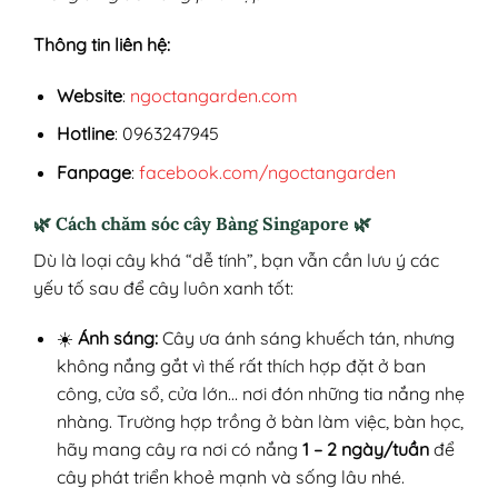
Thông tin liên hệ:
Website
:
ngoctangarden.com
Hotline
: 0963247945
Fanpage
:
facebook.com/ngoctangarden
🌿
Cách chăm sóc cây Bàng Singapore
🌿
Dù là loại cây khá “dễ tính”, bạn vẫn cần lưu ý các
yếu tố sau để cây luôn xanh tốt:
☀️
Ánh sáng:
Cây ưa ánh sáng khuếch tán, nhưng
không nắng gắt vì thế rất thích hợp đặt ở ban
công, cửa sổ, cửa lớn… nơi đón những tia nắng nhẹ
nhàng. Trường hợp trồng ở bàn làm việc, bàn học,
hãy mang cây ra nơi có nắng
1 – 2 ngày/tuần
để
cây phát triển khoẻ mạnh và sống lâu nhé.