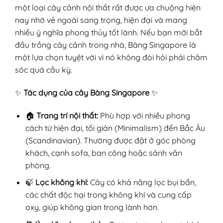
một loại cây cảnh nội thất rất được ưa chuộng hiện
nay nhờ vẻ ngoài sang trọng, hiện đại và mang
nhiều ý nghĩa phong thủy tốt lành. Nếu bạn mới bắt
đầu trồng cây cảnh trong nhà, Bàng Singapore là
một lựa chọn tuyệt vời vì nó không đòi hỏi phải chăm
sóc quá cầu kỳ.
✨
Tác dụng của cây Bàng Singapore
✨
🏠
Trang trí nội thất:
Phù hợp với nhiều phong
cách từ hiện đại, tối giản (Minimalism) đến Bắc Âu
(Scandinavian). Thường được đặt ở góc phòng
khách, cạnh sofa, ban công hoặc sảnh văn
phòng.
🍃
Lọc không khí:
Cây có khả năng lọc bụi bẩn,
các chất độc hại trong không khí và cung cấp
oxy, giúp không gian trong lành hơn.