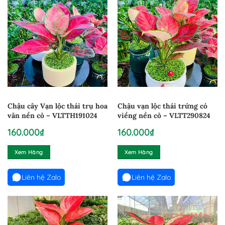
Chậu cây Vạn lộc thái trụ hoa
Chậu vạn lộc thái trứng có
văn nền cỏ – VLTTH191024
viềng nền cỏ – VLTT290824
160.000
₫
160.000
₫
Xem Hàng
Xem Hàng
Liên hệ Zalo
Liên hệ Zalo