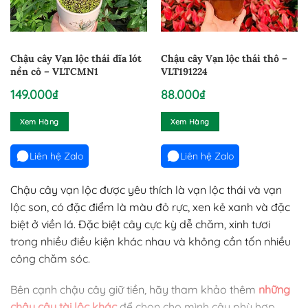
Chậu cây Vạn lộc thái dĩa lót
Chậu cây Vạn lộc thái thô –
nền cỏ – VLTCMN1
VLT191224
149.000
₫
88.000
₫
Xem Hàng
Xem Hàng
Liên hệ Zalo
Liên hệ Zalo
Chậu cây vạn lộc được yêu thích là vạn lộc thái và vạn
lộc son, có đặc điểm là màu đỏ rực, xen kẻ xanh và đặc
biệt ở viền lá. Đặc biệt cây cực kỳ dễ chăm, xinh tươi
trong nhiều điều kiện khác nhau và không cần tốn nhiều
công chăm sóc.
Bên cạnh chậu cây giữ tiền, hãy tham khảo thêm
những
chậu cây tài lộc khác
để chọn cho mình cây phù hợp