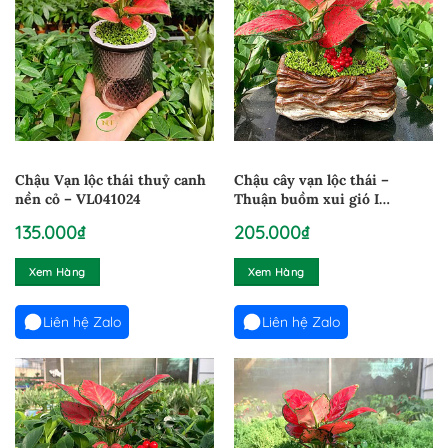
Chậu Vạn lộc thái thuỷ canh
Chậu cây vạn lộc thái –
nền cỏ – VL041024
Thuận buồm xui gió I
21012604
135.000
₫
205.000
₫
Xem Hàng
Xem Hàng
Liên hệ Zalo
Liên hệ Zalo