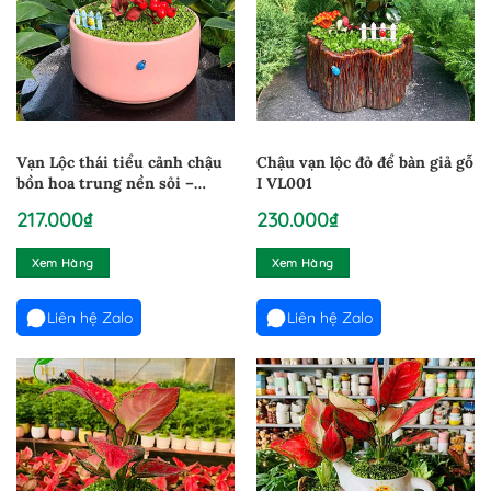
Vạn Lộc thái tiểu cảnh chậu
Chậu vạn lộc đỏ để bàn giả gỗ
bồn hoa trung nền sỏi –
I VL001
VLTCBHT100824
217.000
₫
230.000
₫
Xem Hàng
Xem Hàng
Liên hệ Zalo
Liên hệ Zalo