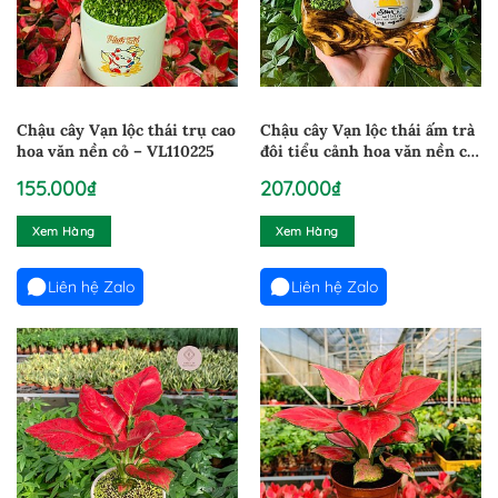
Chậu cây Vạn lộc thái trụ cao
Chậu cây Vạn lộc thái ấm trà
hoa văn nền cỏ – VL110225
đôi tiểu cảnh hoa văn nền cỏ
– VL2611
155.000
₫
207.000
₫
Xem Hàng
Xem Hàng
Liên hệ Zalo
Liên hệ Zalo