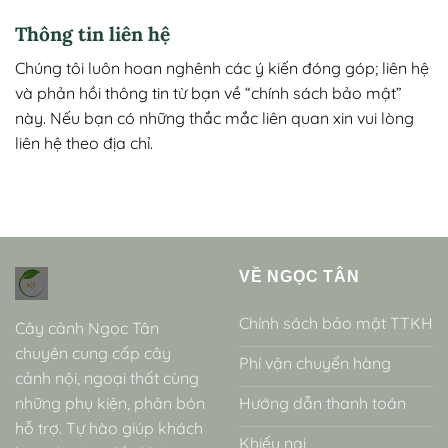
Thông tin liên hệ
Chúng tôi luôn hoan nghênh các ý kiến đóng góp; liên hệ
và phản hồi thông tin từ bạn về “chính sách bảo mật”
này. Nếu bạn có những thắc mắc liên quan xin vui lòng
liên hệ theo địa chỉ.
VỀ NGỌC TÂN
Chính sách bảo mật TTKH
Cây cảnh Ngọc Tân
chuyên cung cấp cây
Phí vận chuyển hàng
cảnh nội, ngoại thất cùng
những phụ kiện, phân bón
Hướng dẫn thanh toán
hỗ trợ. Tự hào giúp khách
Khiếu nại