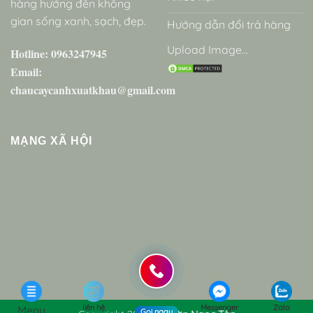
hàng hướng đến không
gian sống xanh, sạch, đẹp.
Hướng dẫn đổi trả hàng
Upload Image...
Hotline: 0963247945
Email:
chaucaycanhxuatkhau@gmail.com
MẠNG XÃ HỘI
liên hệ
Messenger
Zalo
Menu
Gọi ngay