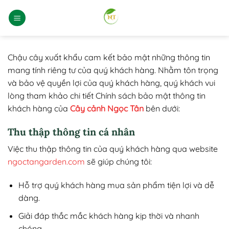
Bỏ
qua
nội
dung
Chậu cây xuất khẩu cam kết bảo mật những thông tin
mang tính riêng tư của quý khách hàng. Nhằm tôn trọng
và bảo vệ quyền lợi của quý khách hàng, quý khách vui
lòng tham khảo chi tiết Chính sách bảo mật thông tin
khách hàng của
Cây cảnh Ngọc Tân
bên dưới:
Thu thập thông tin cá nhân
Việc thu thập thông tin của quý khách hàng qua website
ngoctangarden.com
sẽ giúp chúng tôi:
Hỗ trợ quý khách hàng mua sản phẩm tiện lợi và dễ
dàng.
Giải đáp thắc mắc khách hàng kịp thời và nhanh
chóng