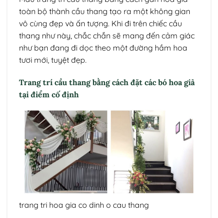
toàn bộ thành cầu thang tạo ra một không gian
vô cùng đẹp và ấn tượng. Khi đi trên chiếc cầu
thang như này, chắc chắn sẽ mang đến cảm giác
như bạn đang đi dọc theo một đường hầm hoa
tươi mới, tuyệt đẹp.
Trang trí cầu thang bằng cách đặt các bó hoa giả
tại điểm cố định
trang tri hoa gia co dinh o cau thang