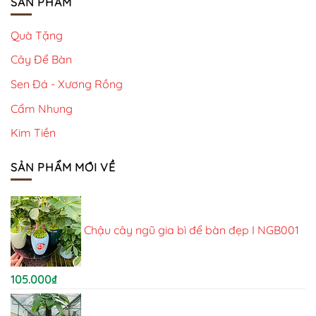
SẢN PHẨM
Quà Tặng
Cây Để Bàn
Sen Đá - Xương Rồng
Cẩm Nhung
Kim Tiền
SẢN PHẨM MỚI VỀ
Chậu cây ngũ gia bì để bàn đẹp I NGB001
105.000
₫