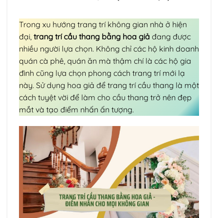
Trong xu hướng trang trí không gian nhà ở hiện
đại,
trang trí cầu thang bằng hoa giả
đang được
nhiều người lựa chọn. Không chỉ các hộ kinh doanh
quán cà phê, quán ăn mà thậm chí là các hộ gia
đình cũng lựa chọn phong cách trang trí mới lạ
này. Sử dụng hoa giả để trang trí cầu thang là một
cách tuyệt vời để làm cho cầu thang trở nên đẹp
mắt và tạo điểm nhấn ấn tượng.