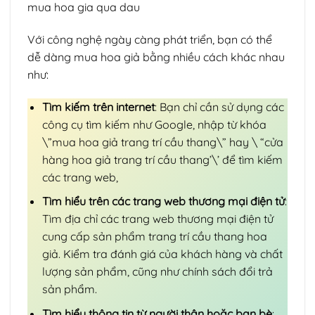
mua hoa gia qua dau
Với công nghệ ngày càng phát triển, bạn có thể
dễ dàng mua hoa giả bằng nhiều cách khác nhau
như:
Tìm kiếm trên internet
: Bạn chỉ cần sử dụng các
công cụ tìm kiếm như Google, nhập từ khóa
\”mua hoa giả trang trí cầu thang\” hay \ “cửa
hàng hoa giả trang trí cầu thang’\’ để tìm kiếm
các trang web,
Tìm hiểu trên các trang web thương mại điện tử
:
Tìm địa chỉ các trang web thương mại điện tử
cung cấp sản phẩm trang trí cầu thang hoa
giả. Kiểm tra đánh giá của khách hàng và chất
lượng sản phẩm, cũng như chính sách đổi trả
sản phẩm.
Tìm hiểu thông tin từ người thân hoặc bạn bè
: