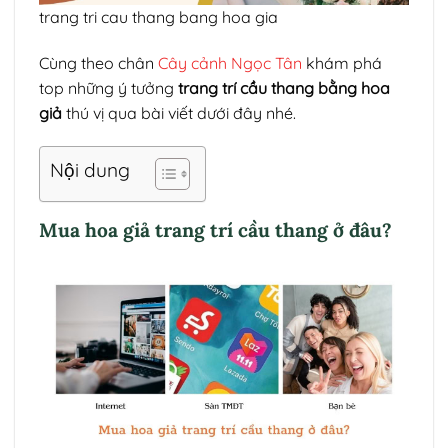
trang tri cau thang bang hoa gia
Cùng theo chân
Cây cảnh Ngọc Tân
khám phá
top những ý tưởng
trang trí cầu thang bằng hoa
giả
thú vị qua bài viết dưới đây nhé.
Nội dung
Mua hoa giả trang trí cầu thang ở đâu?