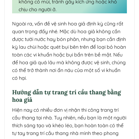
không có mùi, tránh gây kích ứng hoặc khó
chịu cho người ở.
Ngoài ra, vấn đề vệ sinh hoa giả định kỳ cũng rất
quan trọng đấy nhé. Mặc dù hoa giả không cần
được tưới nước hay bón phân, nhưng bạn cần định
kỳ lau chùi hoặc quét bụi bên trên để loại bỏ hoàn
toàn các vi khuẩn hoặc bụi bẩn trên bề mặt. Nếu
để hoa giả quá lâu mà không được vệ sinh, chúng
có thể trở thành nơi ẩn náu của một số vi khuẩn
có hại.
Hướng dẫn tự trang trí cầu thang bằng
hoa giả
Hiện nay có nhiều đơn vị nhận thi công trang trí
cầu thang tại nhà. Tuy nhiên, nếu bạn là một người
thích sáng tạo và khéo léo, bạn hoàn toàn có thể
tự tay trang trí cầu thang nhà mình theo phong