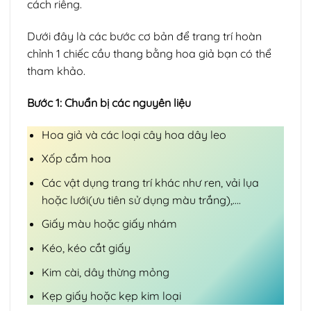
cách riêng.
Dưới đây là các bước cơ bản để trang trí hoàn
chỉnh 1 chiếc cầu thang bằng hoa giả bạn có thể
tham khảo.
Bước 1: Chuẩn bị các nguyên liệu
Hoa giả và các loại cây hoa dây leo
Xốp cắm hoa
Các vật dụng trang trí khác như ren, vải lụa
hoặc lưới(ưu tiên sử dụng màu trắng),….
Giấy màu hoặc giấy nhám
Kéo, kéo cắt giấy
Kim cài, dây thừng mỏng
Kẹp giấy hoặc kẹp kim loại