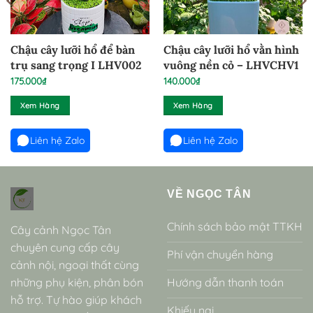
Chậu cây lưỡi hổ để bàn
Chậu cây lưỡi hổ vằn hình
trụ sang trọng I LHV002
vuông nền cỏ – LHVCHV1
175.000
₫
140.000
₫
Xem Hàng
Xem Hàng
Liên hệ Zalo
Liên hệ Zalo
VỀ NGỌC TÂN
Chính sách bảo mật TTKH
Cây cảnh Ngọc Tân
chuyên cung cấp cây
Phí vận chuyển hàng
cảnh nội, ngoại thất cùng
những phụ kiện, phân bón
Hướng dẫn thanh toán
hỗ trợ. Tự hào giúp khách
Khiếu nại