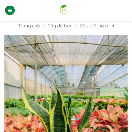
Bỏ
qua
nội
dung
Trang chủ
/
Cây để bàn
/
Cây lưỡi hổ mini