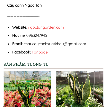
Cây cảnh Ngọc Tân
——————————-
Website
:
ngoctangarden.com
Hotline
: 0963247945
Email
: chaucaycanhxuatkhau@gmail.com
Facebook
:
Fanpage
SẢN PHẨM TƯƠNG TỰ