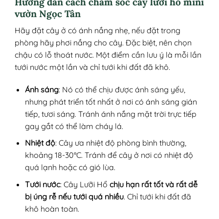
Hướng dẫn cách chăm sóc cây lưỡi hổ mini
vườn Ngọc Tân
Hãy đặt cây ở có ánh nắng nhẹ, nếu đặt trong
phòng hãy phơi nắng cho cây. Đặc biệt, nên chọn
chậu có lỗ thoát nước. Một điểm cần lưu ý là mỗi lần
tưới nước một lần và chỉ tưới khi đất đã khô.
Ánh sáng
: Nó có thể chịu được ánh sáng yếu,
nhưng phát triển tốt nhất ở nơi có ánh sáng gián
tiếp, tươi sáng. Tránh ánh nắng mặt trời trực tiếp
gay gắt có thể làm cháy lá.
Nhiệt độ
: Cây ưa nhiệt độ phòng bình thường,
khoảng 18-30°C. Tránh để cây ở nơi có nhiệt độ
quá lạnh hoặc có gió lùa.
Tưới nước
: Cây Lưỡi Hổ
chịu hạn rất tốt và rất dễ
bị úng rễ nếu tưới quá nhiều
. Chỉ tưới khi đất đã
khô hoàn toàn.