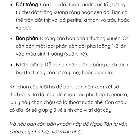
Đất trồng
: Cần loại đất thoát nước cực tốt, tương
tự như đất trồng xương rồng hoặc sen đá. Bạn có
thể trộn đất thịt với đá perlite, xỉ than, vỏ trấu hoặc
xơ dừa.
Bón phân
: Không cần bón phân thường xuyên. Chỉ
cần bón một loại phân cân đối pha loãng 1-2 lần
vào mùa sinh trưởng (xuân, hè).
Nhân giống
: Dễ dàng nhân giống bằng cách tách
bụi (tách cây con từ cây mẹ) hoặc giâm lá.
Khi chọn cây lưỡi hổ để bàn, bạn nên xem xét sở
thích và vị trí đặt cây để chọn cây phù hợp. Ngoài ra,
lưu ý hãy chọn chậu có lỗ thoát nước nhé! Còn chậu
có dĩa lót sẽ giúp giữ vệ sinh cho vị trí đặt cây.
Và nếu bạn còn băn khoăn hãy để Ngọc Tân tư vấn
chậu cây phù hợp với mình nhé!