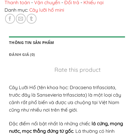
Thanh toán
-
Vận chuyển
-
Đổi trả
-
Khiếu nại
Danh mục:
Cây lưỡi hổ mini
THÔNG TIN SẢN PHẨM
ĐÁNH GIÁ (0)
Rate this product
Cây Lưỡi Hổ (tên khoa học: Dracaena trifasciata,
trước đây là Sansevieria trifasciata) là một loại cây
cảnh rất phổ biến và được ưa chuộng tại Việt Nam
cũng như nhiều nơi trên thế giới.
Đặc điểm nổi bật nhất là những chiếc
lá cứng, mọng
nước, mọc thẳng đứng từ gốc
. Lá thường có hình