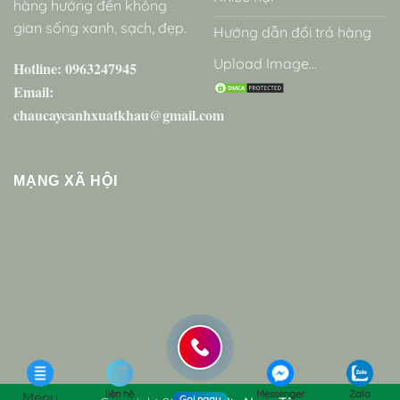
hàng hướng đến không
gian sống xanh, sạch, đẹp.
Hướng dẫn đổi trả hàng
Upload Image...
Hotline: 0963247945
Email:
chaucaycanhxuatkhau@gmail.com
MẠNG XÃ HỘI
liên hệ
Messenger
Zalo
Menu
Gọi ngay