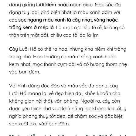
dạng giống
lưỡi kiếm hoặc ngọn giáo
. Màu sắc đa
dạng tùy loại, phổ biến nhất là màu xanh đậm với
các
sọc ngang màu xanh lá cây nhạt, vàng hoặc
trắng kem ở mép lá
. Lá mọc rực tiếp từ rễ, không có
thân trên mặt đất, chiều cao tối đa là 1m.
Cây Lưỡi Hổ có thể ra hoa, nhưng khá hiếm khi trồng
trong nhà. Hoa thường có màu trắng xanh hoặc
kem nhạt, mọc thành cụm dài và có hương thơm nhẹ
vào ban đêm.
Với hình dáng độc đáo và màu sắc đa dạng, cây
Lưỡi Hổ mang lại vẻ đẹp hiện đại, khỏe khoắn cho
không gian nội thất, văn phòng. Ngoài ra, cây còn
được yêu thích nhờ vào khả năng lọc không khí tốt, ý
nghĩa phong thuỷ tốt đẹp, dễ chăm sóc và đặc biệt
sản xuất oxy vào ban đêm.