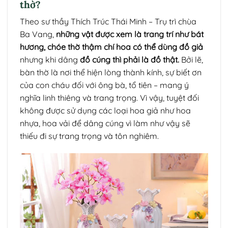
thờ?
Theo sư thầy Thích Trúc Thái Minh – Trụ trì chùa
Ba Vang,
những vật được xem là trang trí như bát
hương, chóe thờ thậm chí hoa có thể dùng đồ giả
nhưng khi dâng
đồ cúng thì phải là đồ thật.
Bởi lẽ,
bàn thờ là nơi thể hiện lòng thành kính, sự biết ơn
của con cháu đối với ông bà, tổ tiên – mang ý
nghĩa linh thiêng và trang trọng. Vì vậy, tuyệt đối
không được sử dụng các loại hoa giả như hoa
nhựa, hoa vải để dâng cúng vì làm như vậy sẽ
thiếu đi sự trang trọng và tôn nghiêm.