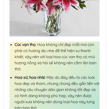
Cúc vạn thọ
: Hoa không chỉ đẹp mắt mà còn
phải có hương dịu nhẹ để thể hiện sự thanh
khiết, vậy nên với loại hoa cúc vạn thọ có mùi
hương nồng và hôi sẽ không nên cắm lên bàn
thờ.
Hoa sứ, hoa nhài
: Mặc dù đây đều là các loài
hoa đẹp và thơm, nhưng chúng đều gắn liền với
những câu chuyện dân gian không tốt đẹp và
có hình dáng không phù hợp, vậy nên được
người xưa không nên dùng loại hoa này tưng
trên bàn thờ.