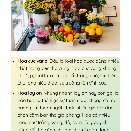
Hoa cúc vàng
: Đây là loại hoa được dùng nhiều
nhất trong việc thờ cúng. Hoa cúc vàng không
chỉ đẹp, tươi lâu mà còn rất trang nhã, thể hiện
cho lòng hiếu thảo, sự trường tồn vĩnh cửu.
Hoa lay ơn
: Những nhành lay ơn hay còn gọi là
hoa huệ ta thể hiện sự thanh tao, chúng có mùi
hương rất thơm ngát, được nhiều gia đình lựa
chọn cắm bàn thờ gia phong. Hoa có nhiều
màu như trắng, vàng, đỏ, cam…Tuy vậy khi
dùng để thờ cúng chỉ còn chọn 1 màu đồng