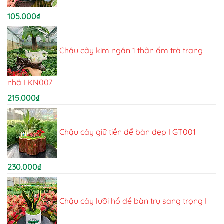
105.000
₫
Chậu cây kim ngân 1 thân ấm trà trang
nhã I KN007
215.000
₫
Chậu cây giữ tiền để bàn đẹp I GT001
230.000
₫
Chậu cây lưỡi hổ để bàn trụ sang trọng I