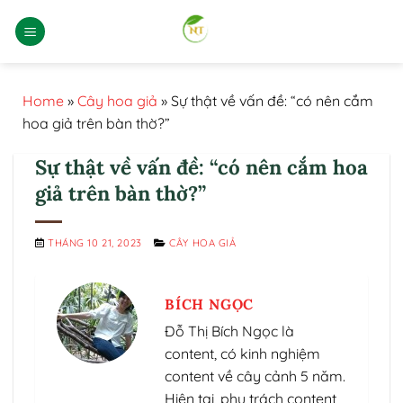
Bỏ
qua
nội
dung
Home
»
Cây hoa giả
»
Sự thật về vấn đề: “có nên cắm
hoa giả trên bàn thờ?”
Sự thật về vấn đề: “có nên cắm hoa
giả trên bàn thờ?”
THÁNG 10 21, 2023
CÂY HOA GIẢ
BÍCH NGỌC
Đỗ Thị Bích Ngọc là
content, có kinh nghiệm
content về cây cảnh 5 năm.
Hiện tại, phụ trách content