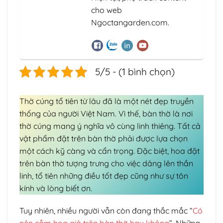
cho web
Ngoctangarden.com.
5/5 - (1 bình chọn)
Thờ cúng tổ tiên từ lâu đã là một nét đẹp truyền
thống của người Việt Nam. Vì thế, bàn thờ là nơi
thờ cúng mang ý nghĩa vô cùng linh thiêng. Tất cả
vật phẩm đặt trên bàn thờ phải được lựa chọn
một cách kỹ càng và cẩn trọng. Đặc biệt, hoa đặt
trên bàn thờ tượng trưng cho việc dâng lên thần
linh, tổ tiên những điều tốt đẹp cũng như sự tôn
kính và lòng biết ơn.
Tuy nhiên, nhiều người vẫn còn đang thắc mắc “
Có