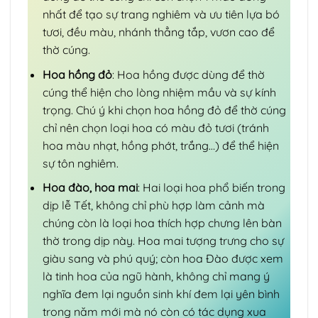
nhất để tạo sự trang nghiêm và ưu tiên lựa bó
tươi, đều màu, nhánh thẳng tắp, vươn cao để
thờ cúng.
Hoa hồng đỏ
: Hoa hồng được dùng để thờ
cúng thể hiện cho lòng nhiệm mầu và sự kính
trọng. Chú ý khi chọn hoa hồng đỏ để thờ cúng
chỉ nên chọn loại hoa có màu đỏ tươi (tránh
hoa màu nhạt, hồng phớt, trắng…) để thể hiện
sự tôn nghiêm.
Hoa đào, hoa mai
: Hai loại hoa phổ biến trong
dịp lễ Tết, không chỉ phù hợp làm cảnh mà
chúng còn là loại hoa thích hợp chưng lên bàn
thờ trong dịp này. Hoa mai tượng trưng cho sự
giàu sang và phú quý; còn hoa Đào được xem
là tinh hoa của ngũ hành, không chỉ mang ý
nghĩa đem lại nguồn sinh khí đem lại yên bình
trong năm mới mà nó còn có tác dụng xua