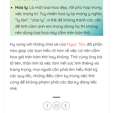
Hoa ly
: Là một loại hoa đẹp, rất phù hợp trong
việc trang trí. Tuy nhiên hoa ly lại mang ý nghĩa
“ly tán”, “chia ly”, vì thế để không tránh các vấn
đề tình cảm anh em trong dòng họ thì không
nên dùng loại hoa này cắm trên bàn thờ.
Hy vọng với những chia sẻ của
Ngọc Tân
, đã phần
nào giúp các bạn hiểu rõ hơn về việc có nên cắm
hoa giả trên bàn thờ hay không. Thờ cúng ông bà
tổ tiên, thần linh là việc làm hết sức linh thiêng và
trang trọng, mọi người cần phải tìm hiểu thật kỹ
các quy tắc, những điều cấm kỵ trong việc thờ
cúng để không phạm phải các đại kỵ đáng tiếc
nhé.