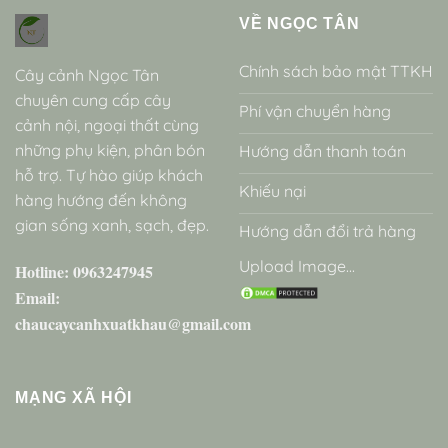
VỀ NGỌC TÂN
Chính sách bảo mật TTKH
Cây cảnh Ngọc Tân
chuyên cung cấp cây
Phí vận chuyển hàng
cảnh nội, ngoại thất cùng
những phụ kiện, phân bón
Hướng dẫn thanh toán
hỗ trợ. Tự hào giúp khách
Khiếu nại
hàng hướng đến không
gian sống xanh, sạch, đẹp.
Hướng dẫn đổi trả hàng
Upload Image...
Hotline: 0963247945
Email:
chaucaycanhxuatkhau@gmail.com
MẠNG XÃ HỘI