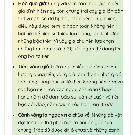
Hoa quả giả:
Cùng với việc cắm hoa giả, nhiều
gia đình hiện nay còn chưng trái cây giả lên bàn
thờ vì nghĩ sẽ đỡ bị thối, ít tốn kém. Tuy nhiên,
điều này được xem là hoàn toàn không nên,
bởi nó thể hiện sự thiếu tôn trọng, tôn kính đến
những bậc trên. Vì vậy gia chủ nên lựa chọn
những loại hoa quả thật, tươi ngon để dâng lên
ông bà, tổ tiên.
Tiền, vàng giả
: Hiện nay, nhiều gia đình có xu
hướng dùng tiền, vàng giả làm thành những đồ
thờ cúng. Đây thực sự là điều không nên làm và
các bạn nên hóa vào ngày 23 tháng Chạp
hàng năm để đảm bảo sự luân chuyển về tiền
bạc dồi dào, năm sau nhiều hơn năm trước.
Cành vàng lá ngọc xin ở chùa về
: Những đồ vật
đặt lên bàn thờ phải biết rõ nguồn gốc của
chúng. Mặc dù được xin ở chùa về những cành