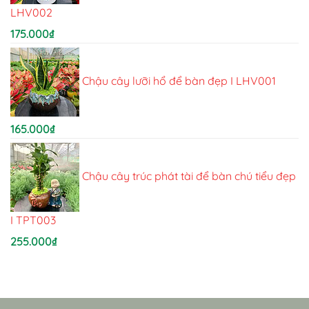
LHV002
175.000
₫
Chậu cây lưỡi hổ để bàn đẹp I LHV001
165.000
₫
Chậu cây trúc phát tài để bàn chú tiểu đẹp
I TPT003
255.000
₫