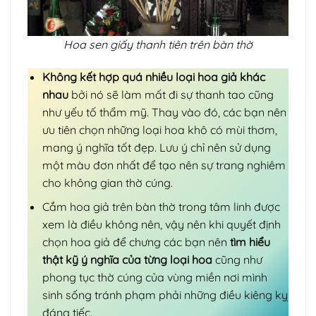
Hoa sen giấy thanh tiên trên bàn thờ
Không kết hợp quá nhiều loại hoa giả khác
nhau
bởi nó sẽ làm mất đi sự thanh tao cũng
như yếu tố thẩm mỹ. Thay vào đó, các bạn nên
ưu tiên chọn những loại hoa khô có mùi thơm,
mang ý nghĩa tốt đẹp. Lưu ý chỉ nên sử dụng
một màu đơn nhất để tạo nên sự trang nghiêm
cho không gian thờ cúng.
Cắm hoa giả trên bàn thờ trong tâm linh được
xem là điều không nên, vậy nên khi quyết định
chọn hoa giả để chưng các bạn nên
tìm hiểu
thật kỹ ý nghĩa của từng loại hoa
cũng như
phong tục thờ cúng của vùng miền nơi mình
sinh sống tránh phạm phải những điều kiêng kỵ
đáng tiếc.