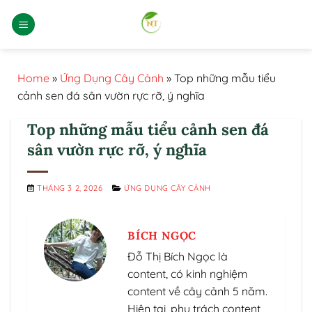
Bỏ
qua
nội
dung
Home
»
Ứng Dụng Cây Cảnh
»
Top những mẫu tiểu
cảnh sen đá sân vườn rực rỡ, ý nghĩa
Top những mẫu tiểu cảnh sen đá
sân vườn rực rỡ, ý nghĩa
THÁNG 3 2, 2026
ỨNG DỤNG CÂY CẢNH
BÍCH NGỌC
Đỗ Thị Bích Ngọc là
content, có kinh nghiệm
content về cây cảnh 5 năm.
Hiện tại, phụ trách content