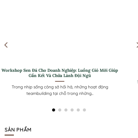
Quà tặng Sen Đá 30/4 cho Nhân viên: Ý Nghĩa Và Tinh Tế
Sen đá là lựa chọn quà tặng phổ biến cho ngày 30/4 nhờ hình
dáng...
SẢN PHẨM