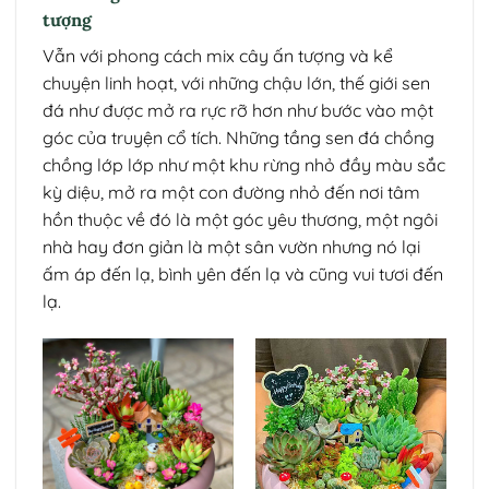
tượng
Vẫn với phong cách mix cây ấn tượng và kể
chuyện linh hoạt, với những chậu lớn, thế giới sen
đá như được mở ra rực rỡ hơn như bước vào một
góc của truyện cổ tích. Những tầng sen đá chồng
chồng lớp lớp như một khu rừng nhỏ đầy màu sắc
kỳ diệu, mở ra một con đường nhỏ đến nơi tâm
hồn thuộc về đó là một góc yêu thương, một ngôi
nhà hay đơn giản là một sân vườn nhưng nó lại
ấm áp đến lạ, bình yên đến lạ và cũng vui tươi đến
lạ.