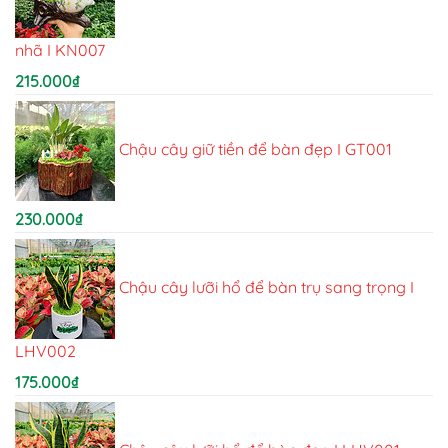
nhã I KN007
215.000
₫
Chậu cây giữ tiền để bàn đẹp I GT001
230.000
₫
Chậu cây lưỡi hổ để bàn trụ sang trọng I
LHV002
175.000
₫