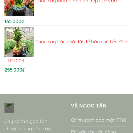
Chậu cây lưỡi hổ để bàn đẹp I LHV001
165.000
₫
Chậu cây trúc phát tài để bàn chú tiểu đẹp
I TPT003
255.000
₫
VỀ NGỌC TÂN
Chính sách bảo mật TTKH
Cây cảnh Ngọc Tân
chuyên cung cấp cây
Phí vận chuyển hàng