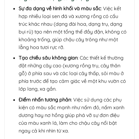
Sự đa dạng về hình khối và màu sắc
: Việc kết
hợp nhiều loại sen đá và xương rồng có cấu
trúc khác nhau (dạng đài hoa, dạng trụ, dạng
bụi rủ) tạo nên một tổng thể đầy đặn, không có
khoảng trống, giúp chậu cây trông như một
lẵng hoa tươi rực rỡ.
Tạo chiều sâu không gian
: Các thiết kế thường
đặt những cây cao (xương rồng trụ, cây thân
gỗ) ở phía sau và các loại cây thấp, sỏi màu ở
phía trước để tạo cảm giác về một khu vườn có
lớp lang, xa gần.
Điểm nhấn tương phản
: Việc sử dụng các phụ
kiện có màu sắc mạnh như nấm đỏ, nấm xanh
dương hay nơ hồng giúp phá vỡ sự đơn điệu
của màu xanh lá, làm cho chậu cây nổi bật
ngay cả khi nhìn từ xa.