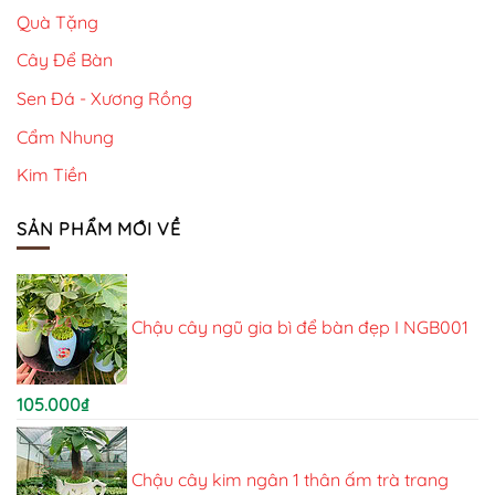
Quà Tặng
Cây Để Bàn
Sen Đá - Xương Rồng
Cẩm Nhung
Kim Tiền
SẢN PHẨM MỚI VỀ
Chậu cây ngũ gia bì để bàn đẹp I NGB001
105.000
₫
Chậu cây kim ngân 1 thân ấm trà trang