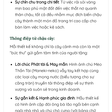
Sự chỉn chu trong chi tiết
: Từ việc rải sỏi vàng
mịn bao phủ mặt đất đến việc thắt nơ quanh
thân chậu, tất cả đều nhằm mục đích biến chậu
cây thành một món đồ trang trí cao cấp cho
bàn làm việc hoặc kệ sách.
Thông điệp từ chậu cây:
Mỗi thiết kế không chỉ là cây cảnh mà còn là một
“bức thư” gửi gắm tâm tình của người tặng:
Lời chúc Phát tài & May mắn
: Hình ảnh chú Mèo
Thần Tài (Maneki-neko) vẫy tay kết hợp cùng
các loại cây mọng nước (biểu tượng cho sự
căng tràn) truyền tải thông điệp về sự thịnh
vượng và suôn sẻ trong kinh doanh.
Sự gắn kết & Hạnh phúc gia đình
: Mẫu thiết kế
có hình ảnh cặp đôi ông bà lão ngồi bên cạnh
ngôi nhà nhỏ và chú chó cưng (với bảng chữ