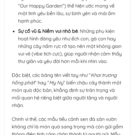
“Our Happy Garden”) thể hiện ước mong về
một tình yêu bền lâu, sự bình yên và mái ấm
hạnh phúc.
Sự cổ vũ & Niềm vui nhỏ bé
: Những phụ kiện
hoạt hình đáng yêu như ếch con, gà con hay
những cây nấm rực rỡ tạo nên một không gian
vui vẻ (vibe tích cực), giúp người nhận cảm thấy
thư giãn và yêu đời hơn mỗi khi nhìn vào.
Đặc biệt, các bảng tên viết tay như “
Khai trương
hồng phát
” hay “
My Ny
” biến chậu cây thành một
món quà độc bản, khẳng định sự trân trọng và
mối quan hệ riêng biệt giữa người tặng và người
nhận.
Chính vì thế, các mẫu tiểu cảnh sen đá sân vườn
không chỉ là món quà sang trọng mà còn gửi gắm
thông điệp tình cảm chân thành từ người gửi. Mẫu