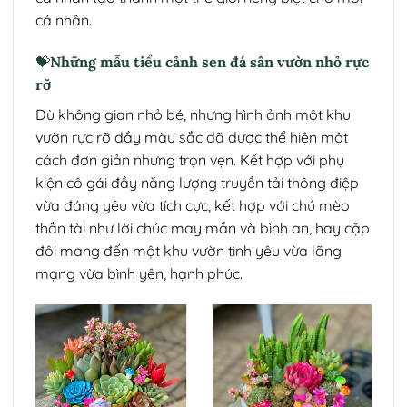
cá nhân.
💝Những mẫu tiểu cảnh sen đá sân vườn nhỏ rực
rỡ
Dù không gian nhỏ bé, nhưng hình ảnh một khu
vườn rực rỡ đầy màu sắc đã được thể hiện một
cách đơn giản nhưng trọn vẹn. Kết hợp với phụ
kiện cô gái đầy năng lượng truyền tải thông điệp
vừa đáng yêu vừa tích cực, kết hợp với chú mèo
thần tài như lời chúc may mắn và bình an, hay cặp
đôi mang đến một khu vườn tình yêu vừa lãng
mạng vừa bình yên, hạnh phúc.