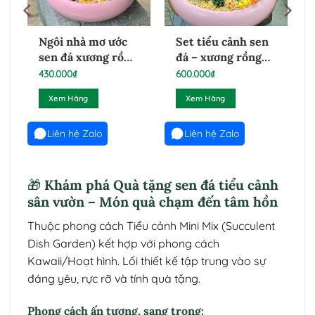
Ngôi nhà mơ ước
Set tiểu cảnh sen
sen đá xương rồng
đá – xương rồng
lớn I 24022623
quà tặng lớn I
430.000
₫
600.000
₫
g
21022601
Xem Hàng
Xem Hàng
Liên hệ Zalo
Liên hệ Zalo
🎁 Khám phá Quà tặng sen đá tiểu cảnh
sân vườn – Món quà chạm đến tâm hồn
Thuộc phong cách Tiểu cảnh Mini Mix (Succulent
Dish Garden) kết hợp với phong cách
Kawaii/Hoạt hình. Lối thiết kế tập trung vào sự
đáng yêu, rực rỡ và tính quà tặng.
Phong cách ấn tượng, sang trọng: