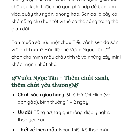
chậu có kích thước nhỏ gọn phù hợp để bàn làm
việc, quầy thu ngân, phòng hợp. Sen đá là cây có
khả năng chịu hạn tốt vì thế có thể sống trong thời
gian dài.
Bạn muốn sở hữu một chậu Tiểu cảnh sen đá sân
vườn xinh xắn? Hãy liên hệ Vườn Ngọc Tân để
chọn cho mình mẫu chậu tinh tế và những cây mini
khỏe mạnh nhất nhé!
🌿Vườn Ngọc Tân – Thêm chút xanh,
thêm chút yêu thương!🌿
Chính sách giao hàng
: 6h ở Hồ Chí Minh (với
đơn gấp), bình thường 1 – 2 ngày
Ưu đãi
: Tặng nơ, tag ghi thông điệp ý nghĩa
theo yêu cầu.
Thiết kế theo mẫu
: Nhận thiết kế theo mẫu