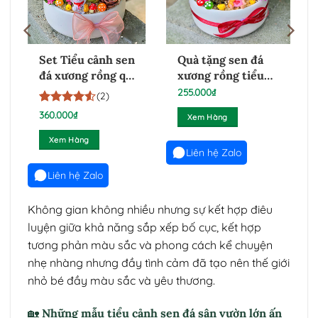
Set Tiểu cảnh sen
Quà tặng sen đá
đá xương rồng quà
xương rồng tiểu
tặng I 2412251
cảnh nhỏ I
255.000
₫
(2)
24022633
4.5
2
trên 5
360.000
₫
Xem Hàng
dựa trên
đánh giá
Xem Hàng
Liên hệ Zalo
Liên hệ Zalo
Không gian không nhiều nhưng sự kết hợp điêu
luyện giữa khả năng sắp xếp bố cục, kết hợp
tương phản màu sắc và phong cách kể chuyện
nhẹ nhàng nhưng đầy tình cảm đã tạo nên thế giới
nhỏ bé đầy màu sắc và yêu thương.
🏡 Những mẫu tiểu cảnh sen đá sân vườn lớn ấn