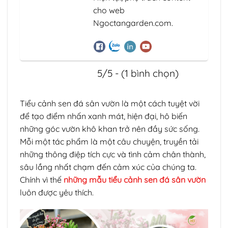
cho web
Ngoctangarden.com.
5/5 - (1 bình chọn)
Tiểu cảnh sen đá sân vườn là một cách tuyệt vời
để tạo điểm nhấn xanh mát, hiện đại, hô biến
những góc vườn khô khan trở nên đầy sức sống.
Mỗi một tác phẩm là một câu chuyện, truyền tải
những thông điệp tích cực và tình cảm chân thành,
sâu lắng nhất chạm đến cảm xúc của chúng ta.
Chính vì thế
những mẫu tiểu cảnh sen đá sân vườn
luôn được yêu thích.