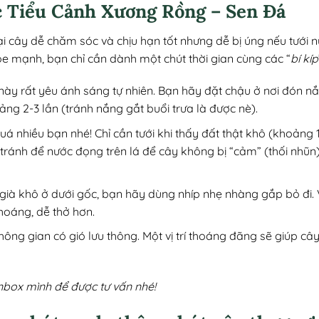
 Tiểu Cảnh Xương Rồng – Sen Đá
i cây dễ chăm sóc và chịu hạn tốt nhưng dễ bị úng nếu tưới 
ỏe mạnh, bạn chỉ cần dành một chút thời gian cùng các “
bí kíp
này rất yêu ánh sáng tự nhiên. Bạn hãy đặt chậu ở nơi đón n
ảng 2-3 lần (tránh nắng gắt buổi trưa là được nè).
quá nhiều bạn nhé! Chỉ cần tưới khi thấy đất thật khô (khoảng 1
 tránh để nước đọng trên lá để cây không bị “cảm” (thối nhũ
 già khô ở dưới gốc, bạn hãy dùng nhíp nhẹ nhàng gắp bỏ đi. 
hoáng, dễ thở hơn.
 không gian có gió lưu thông. Một vị trí thoáng đãng sẽ giúp 
nbox mình để được tư vấn nhé!