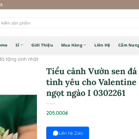
45
ome
Sỉ
Giới Thiệu
Mua Hàng
Liên Hệ
Cẩm Nan
đá tặng sinh nhật
Tiểu cảnh Vườn sen đá
tình yêu cho Valentine
ngọt ngào I 0302261
205.000
₫
Liên hệ Zalo