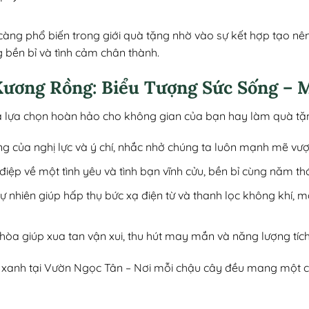
àng phổ biến trong giới quà tặng nhờ vào sự kết hợp tạo nê
g bền bỉ và tình cảm chân thành.
Xương Rồng: Biểu Tượng Sức Sống – 
i là lựa chọn hoàn hảo cho không gian của bạn hay làm quà t
ợng của nghị lực và ý chí, nhắc nhở chúng ta luôn mạnh mẽ vượ
điệp về một tình yêu và tình bạn vĩnh cửu, bền bỉ cùng năm th
 tự nhiên giúp hấp thụ bức xạ điện từ và thanh lọc không khí, m
i hòa giúp xua tan vận xui, thu hút may mắn và năng lượng tích
anh tại Vườn Ngọc Tân – Nơi mỗi chậu cây đều mang một câu 