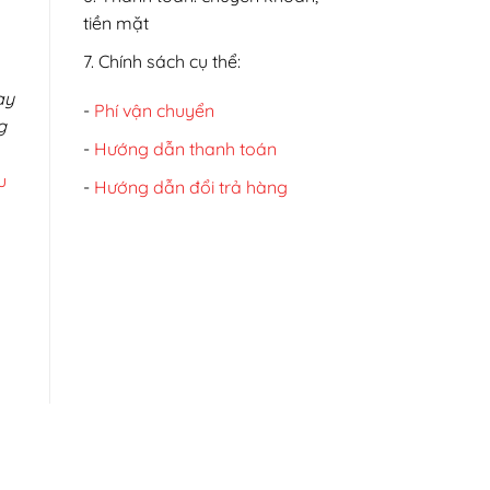
tiền mặt
7. Chính sách cụ thể:
ay
-
Phí vận chuyển
g
-
Hướng dẫn thanh toán
u
-
Hướng dẫn đổi trả hàng