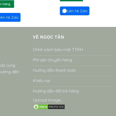
m Hàng
Liên hệ Zalo
iên hệ Zalo
VỀ NGỌC TÂN
Chính sách bảo mật TTKH
Phí vận chuyển hàng
hất cùng
Hướng dẫn thanh toán
 hướng đến
Khiếu nại
Hướng dẫn đổi trả hàng
Upload Image...