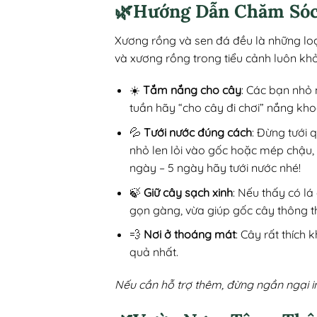
🌿Hướng Dẫn Chăm Sóc
Xương rồng và sen đá đều là những loạ
và xương rồng trong tiểu cảnh luôn kh
☀️
Tắm nắng cho cây
: Các bạn nhỏ 
tuần hãy “cho cây đi chơi” nắng kho
💦
Tưới nước đúng cách
: Đừng tưới 
nhỏ len lỏi vào gốc hoặc mép chậu,
ngày – 5 ngày hãy tưới nước nhé!
🍃
Giữ cây sạch xinh
: Nếu thấy có lá
gọn gàng, vừa giúp gốc cây thông t
💨
Nơi ở thoáng mát
: Cây rất thích
quả nhất.
Nếu cần hỗ trợ thêm, đừng ngần ngại i