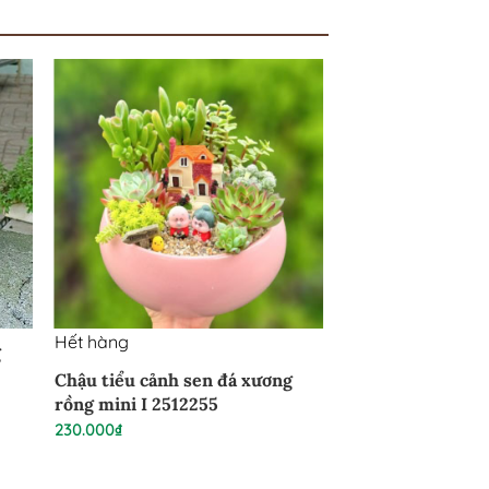
Hết hàng
g
Chậu tiểu cảnh sen đá xương
rồng mini I 2512255
230.000
₫