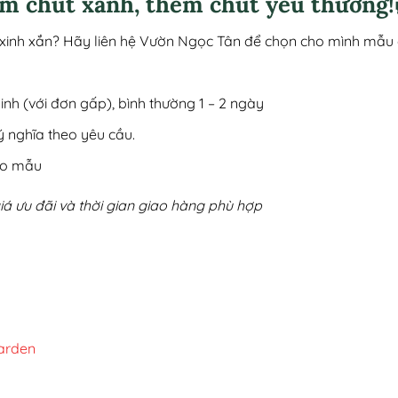
m chút xanh, thêm chút yêu thương!
nh xắn? Hãy liên hệ Vườn Ngọc Tân để chọn cho mình mẫu c
Minh (với đơn gấp), bình thường 1 – 2 ngày
ý nghĩa theo yêu cầu.
heo mẫu
 giá ưu đãi và thời gian giao hàng phù hợp
arden