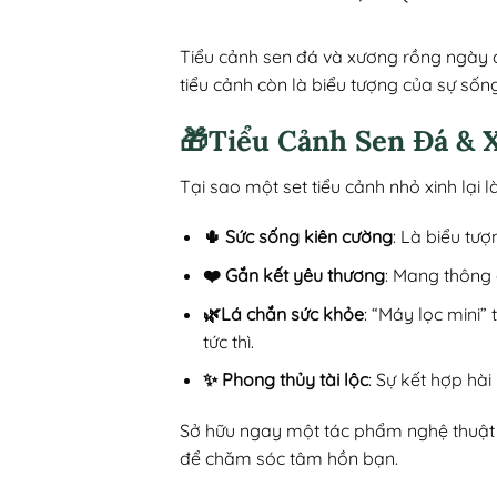
Tiểu cảnh sen đá và xương rồng ngày c
tiểu cảnh còn là biểu tượng của sự sốn
🎁Tiểu Cảnh Sen Đá & 
Tại sao một set tiểu cảnh nhỏ xinh lạ
🌵 Sức sống kiên cường
: Là biểu tư
❤️ Gắn kết yêu thương
: Mang thông 
🌿Lá chắn sức khỏe
: “Máy lọc mini”
tức thì.
✨ Phong thủy tài lộc
: Sự kết hợp hà
Sở hữu ngay một tác phẩm nghệ thuật x
để chăm sóc tâm hồn bạn.