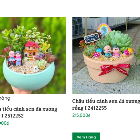
hàng
Chậu tiểu cảnh sen đá xươn
rồng I 2412255
 tiểu cảnh sen đá xương
215.000
₫
 I 2512252
000
₫
Xem Hàng