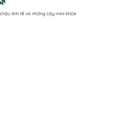
🌿
hậu tinh tế và những cây mini khỏe