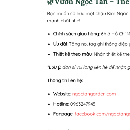
🌿Vườn Ngọc Tân – Thê
Bạn muốn sở hữu một chậu Kim Ngân xi
mạnh nhất nhé!
Chính sách giao hàng
: 6h ở Hồ Chí 
Ưu đãi
: Tặng nơ, tag ghi thông điệp 
Thiết kế theo mẫu
: Nhận thiết kế t
*
Lưu ý
: đơn sỉ vui lòng liên hệ để nhận
Thông tin liên hệ:
Website
:
ngoctangarden.com
Hotline
: 0963247945
Fanpage
:
facebook.com/ngoctang