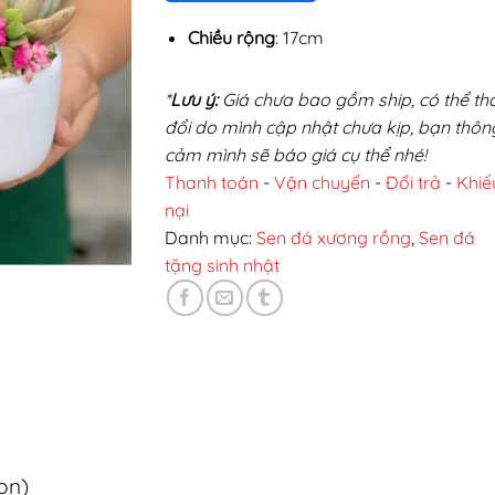
Chiều rộng
: 17cm
*
Lưu ý:
Giá chưa bao gồm ship, có thể th
đổi do mình cập nhật chưa kịp, bạn thôn
cảm mình sẽ báo giá cụ thể nhé!
Thanh toán
-
Vận chuyển
-
Đổi trả
-
Khiế
nại
Danh mục:
Sen đá xương rồng
,
Sen đá
tặng sinh nhật
họn)