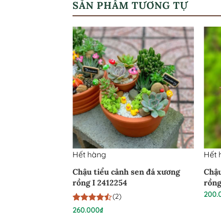
SẢN PHẨM TƯƠNG TỰ
Hết hàng
Hết 
á xương rồng
Chậu tiểu cảnh sen đá xương
Chậu
 24022631
rồng I 2412254
rồng
200.
(2)
4.5
2
trên 5
260.000
₫
dựa trên