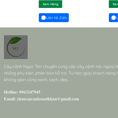
đánh giá
Xem Hàng
Xe
Liên hệ Zalo
L
Cây cảnh Ngọc Tân chuyên cung cấp cây cảnh nội, ngoại t
những phụ kiện, phân bón hỗ trợ. Tự hào giúp khách hàng
không gian sống xanh, sạch, đẹp.
Hotline: 0963247945
Email: chaucaycanhxuatkhau@gmail.com