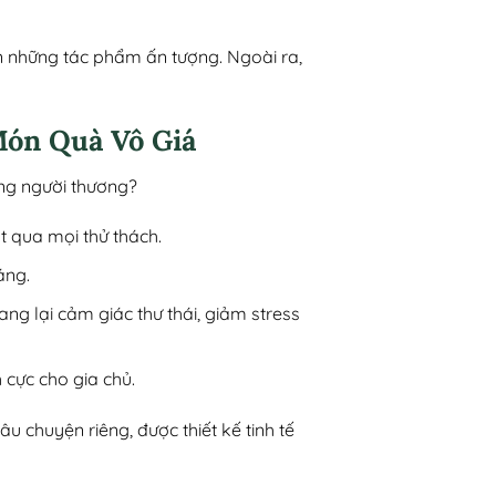
n những tác phẩm ấn tượng. Ngoài ra,
Món Quà Vô Giá
ặng người thương?
t qua mọi thử thách.
áng.
ang lại cảm giác thư thái, giảm stress
 cực cho gia chủ.
chuyện riêng, được thiết kế tinh tế