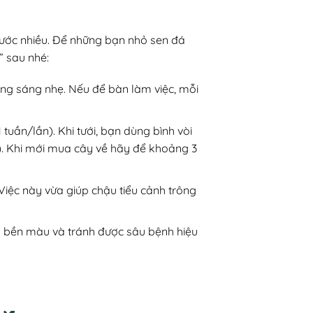
nước nhiều. Để những bạn nhỏ sen đá
” sau nhé:
ắng sáng nhẹ. Nếu để bàn làm việc, mỗi
 tuần/lần). Khi tưới, bạn dùng bình vòi
n). Khi mới mua cây về hãy để khoảng 3
Việc này vừa giúp chậu tiểu cảnh trông
cây bền màu và tránh được sâu bệnh hiệu