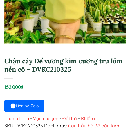
Chậu cây Đế vương kim cương trụ lõm
nền cỏ – DVKC210325
152.000
₫
Liên hệ Zalo
Thanh toán
-
Vận chuyển
-
Đổi trả
-
Khiếu nại
SKU:
DVKC210325
Danh mục:
Cây trầu bà để bàn làm