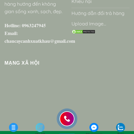
Khiếu nại
hàng hướng đến không
gian sống xanh, sạch, đẹp.
Hướng dẫn đổi trả hàng
Upload Image...
Hotline: 0963247945
Email:
chaucaycanhxuatkhau@gmail.com
MẠNG XÃ HỘI