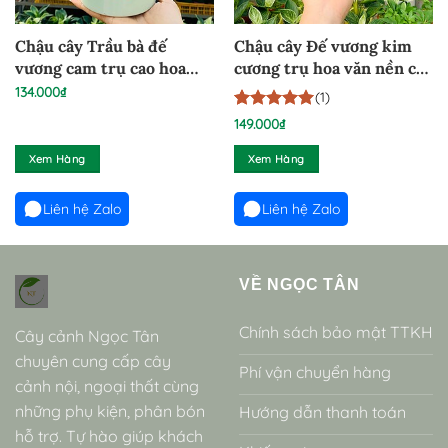
Chậu cây Trầu bà đế
Chậu cây Đế vương kim
vương cam trụ cao hoa
cương trụ hoa văn nền cỏ
văn – ĐVC4130325
– DVKC22611
134.000
₫
(1)
5
1
trên 5
149.000
₫
dựa trên
đánh giá
Xem Hàng
Xem Hàng
Liên hệ Zalo
Liên hệ Zalo
VỀ NGỌC TÂN
Chính sách bảo mật TTKH
Cây cảnh Ngọc Tân
chuyên cung cấp cây
Phí vận chuyển hàng
cảnh nội, ngoại thất cùng
những phụ kiện, phân bón
Hướng dẫn thanh toán
hỗ trợ. Tự hào giúp khách