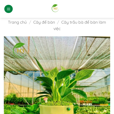
Bỏ
qua
nội
dung
Trang chủ
/
Cây để bàn
/
Cây trầu bà để bàn làm
việc