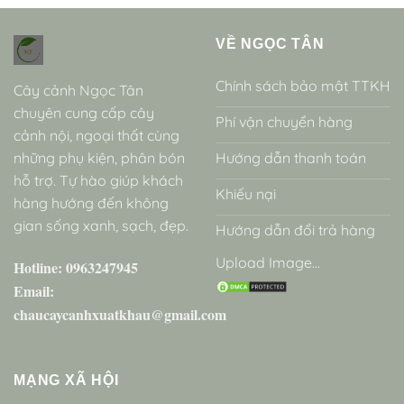
VỀ NGỌC TÂN
Chính sách bảo mật TTKH
Cây cảnh Ngọc Tân
chuyên cung cấp cây
Phí vận chuyển hàng
cảnh nội, ngoại thất cùng
những phụ kiện, phân bón
Hướng dẫn thanh toán
hỗ trợ. Tự hào giúp khách
Khiếu nại
hàng hướng đến không
gian sống xanh, sạch, đẹp.
Hướng dẫn đổi trả hàng
Upload Image...
Hotline: 0963247945
Email:
chaucaycanhxuatkhau@gmail.com
MẠNG XÃ HỘI