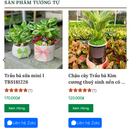
SẢN PHẨM TƯƠNG TỰ
Trầu bà sữa mini I
Chậu cây Trầu bà Kim
TBS181226
cương thuỷ sinh nền cỏ –
TKCCTS240824
(1)
(1)
5
1
trên 5
5
1
trên 5
170.000
₫
120.000
₫
dựa trên
dựa trên
đánh giá
đánh giá
Xem Hàng
Xem Hàng
Liên hệ Zalo
Liên hệ Zalo