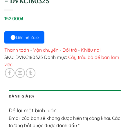
– DVKC180325
152.000
₫
Liên hệ Zalo
Thanh toán
-
Vận chuyển
-
Đổi trả
-
Khiếu nại
SKU:
DVKC180325
Danh mục:
Cây trầu bà để bàn làm
việc
ĐÁNH GIÁ (0)
Để lại một bình luận
Email của bạn sẽ không được hiển thị công khai.
Các
trường bắt buộc được đánh dấu
*