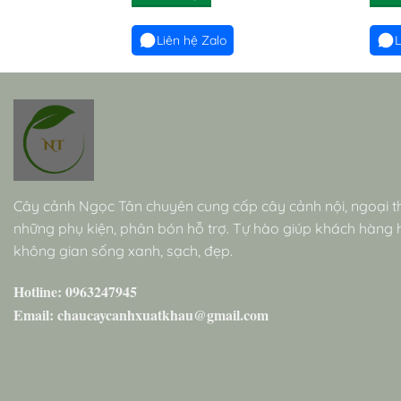
Liên hệ Zalo
L
Cây cảnh Ngọc Tân chuyên cung cấp cây cảnh nội, ngoại t
những phụ kiện, phân bón hỗ trợ. Tự hào giúp khách hàng
không gian sống xanh, sạch, đẹp.
Hotline: 0963247945
Email: chaucaycanhxuatkhau@gmail.com