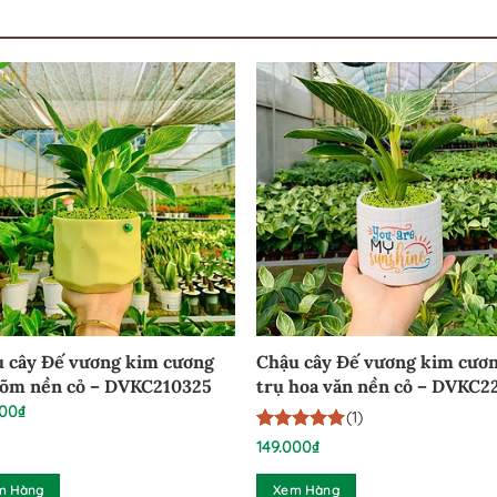
 cây Đế vương kim cương
Chậu cây Đế vương kim cươ
lõm nền cỏ – DVKC210325
trụ hoa văn nền cỏ – DVKC2
000
₫
(1)
5
1
trên 5
149.000
₫
dựa trên
đánh giá
m Hàng
Xem Hàng