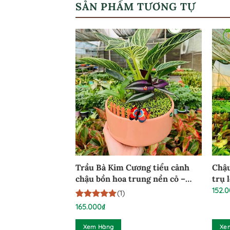
SẢN PHẨM TƯƠNG TỰ
i I TBS181226
Trầu Bà Kim Cương tiểu cảnh
Chậu
chậu bồn hoa trung nền cỏ –
trụ 
TBKCCBHT100824
152.
(1)
5
1
trên 5
165.000
₫
dựa trên
đánh giá
Xem Hàng
Xe