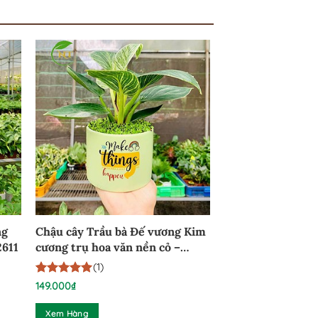
ng
Chậu cây Trầu bà Đế vương Kim
2611
cương trụ hoa văn nền cỏ –
DVKC191224
(1)
5
1
trên 5
149.000
₫
dựa trên
đánh giá
Xem Hàng