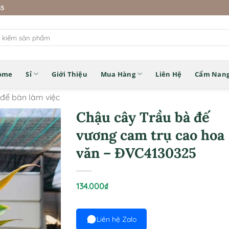
45
ome
Sỉ
Giới Thiệu
Mua Hàng
Liên Hệ
Cẩm Nan
 để bàn làm việc
Chậu cây Trầu bà đế
vương cam trụ cao hoa
văn – ĐVC4130325
134.000
₫
Liên hệ Zalo