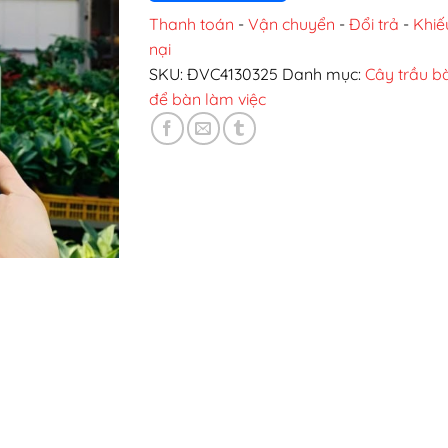
Thanh toán
-
Vận chuyển
-
Đổi trả
-
Khiế
nại
SKU:
ĐVC4130325
Danh mục:
Cây trầu b
để bàn làm việc