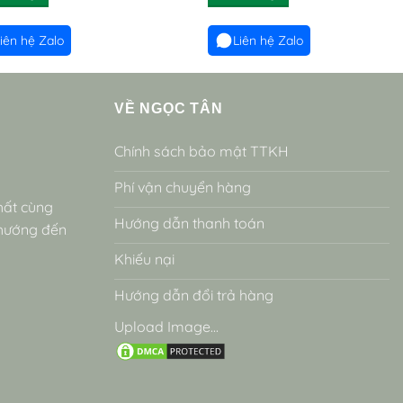
iên hệ Zalo
Liên hệ Zalo
VỀ NGỌC TÂN
Chính sách bảo mật TTKH
Phí vận chuyển hàng
hất cùng
Hướng dẫn thanh toán
 hướng đến
Khiếu nại
Hướng dẫn đổi trả hàng
Upload Image...