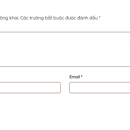
ông khai.
Các trường bắt buộc được đánh dấu
*
Email
*