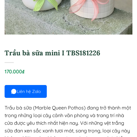
Trầu bà sữa mini I TBS181226
170.000
₫
Liên hệ Zalo
Trầu bà sữa (Marble Queen Pothos) đang trở thành một
trong những loại cây cảnh văn phòng và trang trí nhà
cửa được yêu thích nhất hiện nay. Với những vệt trắng
sữa đan xen sắc xanh tươi mát, sang trọng, loại cây này