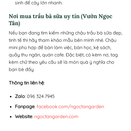
sinh để cây lớn nhanh.
Nơi mua trầu bà sữa uy tín (Vườn Ngọc
Tân)
Nếu bạn đang tìm kiếm những chậu trầu bà sữa đẹp,
tinh tế thì hãy tham khảo mẫu bên mình nhé. Chậu
mini phù hợp để bàn làm việc, bàn học, kệ sách,
quầy thu ngân, quán cafe. Đặc biệt, có kèm nơ, tag
kèm chữ theo yêu cầu sẽ là món quà ý nghĩa cho
bạn bè đấy.
Thông tin liên hệ
:
Zalo
: 096 324 7945
Fanpage
:
facebook.com/ngoctangarden
Website
:
ngoctangarden.com