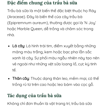
Đặc điểm chung của trầu bà sữa
Trầu bà sữa là một biến thể đặc biệt thuộc họ Ráy
(Araceae). Đây là biến thể của cây trầu bà
(Epipremnum aureum), thường được gọi là ‘N Joy’
hoặc Marble Queen, dễ trồng và chăm sóc trong
nhà.
Lá cây
: Lá hình trái tim, điểm xuyết bằng những
mảng màu trắng, kem hoặc bạc pha lẫn sắc
xanh lá cây. Sự phối màu ngẫu nhiên này tạo nên
vẻ ngoài như những vệt sữa loang lổ, cực kỳ tinh
tế.
Thân cây
: Thuộc dạng thân leo, mềm mại, có thể
trồng rủ từ trên cao hoặc leo bám vào cọc gỗ.
Tác dụng của trầu bà sữa
Không chỉ đơn thuần là vật trang trí, trầu bà sữa