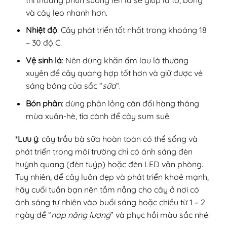
và cây leo nhanh hơn.
Nhiệt độ
: Cây phát triển tốt nhất trong khoảng 18
– 30 độ C.
Vệ sinh lá
: Nên dùng khăn ẩm lau lá thường
xuyên để cây quang hợp tốt hơn và giữ được vẻ
sáng bóng của sắc “
sữa
“.
Bón phân
: dùng phân lỏng cân đối hàng tháng
mùa xuân-hè, tỉa cành để cây sum suê.
*
Lưu ý
: cây trầu bà sữa hoàn toàn có thể sống và
phát triển trong môi trường chỉ có ánh sáng đèn
huỳnh quang (đèn tuýp) hoặc đèn LED văn phòng.
Tuy nhiên, để cây luôn đẹp và phát triển khoẻ mạnh,
hãy cuối tuần bạn nên tắm nắng cho cây ở nơi có
ánh sáng tự nhiên vào buổi sáng hoặc chiều từ 1 – 2
ngày để “
nạp năng lượng
” và phục hồi màu sắc nhé!