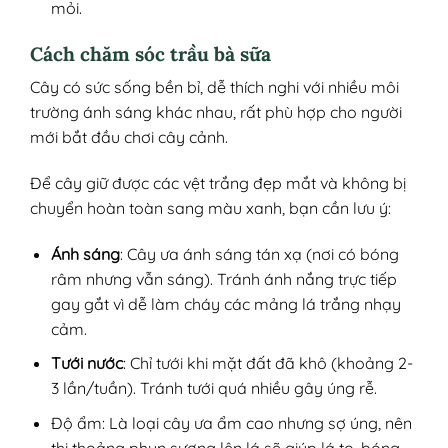
mỏi.
Cách chăm sóc trầu bà sữa
Cây có sức sống bền bỉ, dễ thích nghi với nhiều môi
trường ánh sáng khác nhau, rất phù hợp cho người
mới bắt đầu chơi cây cảnh.
Để cây giữ được các vệt trắng đẹp mắt và không bị
chuyển hoàn toàn sang màu xanh, bạn cần lưu ý:
Ánh sáng
: Cây ưa ánh sáng tán xạ (nơi có bóng
râm nhưng vẫn sáng). Tránh ánh nắng trực tiếp
gay gắt vì dễ làm cháy các mảng lá trắng nhạy
cảm.
Tưới nước
: Chỉ tưới khi mặt đất đã khô (khoảng 2-
3 lần/tuần). Tránh tưới quá nhiều gây úng rễ.
Độ ẩm: Là loại cây ưa ẩm cao nhưng sợ úng, nên
thi thoảng phun sương lên lá sẽ giúp lá to, bóng