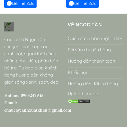
Liên hệ Zalo
Liên hệ Zalo
VỀ NGỌC TÂN
Chính sách bảo mật TTKH
Cây cảnh Ngọc Tân
chuyên cung cấp cây
Phí vận chuyển hàng
cảnh nội, ngoại thất cùng
những phụ kiện, phân bón
Hướng dẫn thanh toán
hỗ trợ. Tự hào giúp khách
Khiếu nại
hàng hướng đến không
gian sống xanh, sạch, đẹp.
Hướng dẫn đổi trả hàng
Upload Image...
Hotline: 0963247945
Email:
chaucaycanhxuatkhau@gmail.com