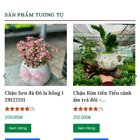
SẢN PHẨM TƯƠNG TỰ
Chậu Sen đá Đô la hồng I
Chậu Kim tiền Tiểu cảnh
29122511
ấm trà đôi –
KTATD14092024
(1)
(1)
5
1
trên 5
5
1
trên 5
200.000
₫
252.000
₫
dựa trên
dựa trên
đánh giá
đánh giá
Xem Hàng
Xem Hàng