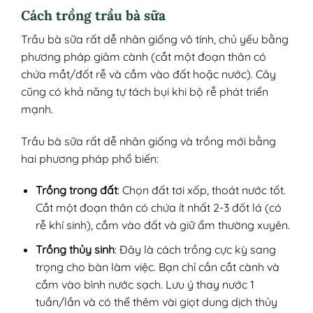
Cách trồng trầu bà sữa
Trầu bà sữa rất dễ nhân giống vô tính, chủ yếu bằng
phương pháp giâm cành (cắt một đoạn thân có
chứa mắt/đốt rễ và cắm vào đất hoặc nước). Cây
cũng có khả năng tự tách bụi khi bộ rễ phát triển
mạnh.
Trầu bà sữa rất dễ nhân giống và trồng mới bằng
hai phương pháp phổ biến:
Trồng trong đất
: Chọn đất tơi xốp, thoát nước tốt.
Cắt một đoạn thân có chứa ít nhất 2-3 đốt lá (có
rễ khí sinh), cắm vào đất và giữ ẩm thường xuyên.
Trồng thủy sinh
: Đây là cách trồng cực kỳ sang
trọng cho bàn làm việc. Bạn chỉ cần cắt cành và
cắm vào bình nước sạch. Lưu ý thay nước 1
tuần/lần và có thể thêm vài giọt dung dịch thủy