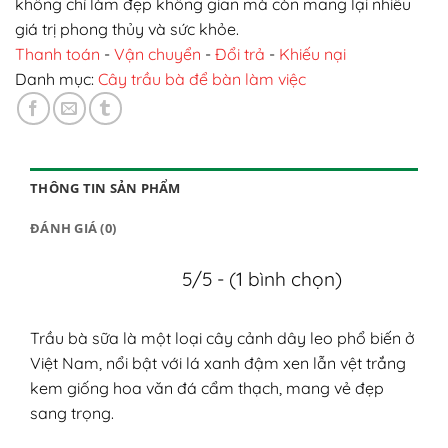
không chỉ làm đẹp không gian mà còn mang lại nhiều
giá trị phong thủy và sức khỏe.
Thanh toán
-
Vận chuyển
-
Đổi trả
-
Khiếu nại
Danh mục:
Cây trầu bà để bàn làm việc
THÔNG TIN SẢN PHẨM
ĐÁNH GIÁ (0)
5/5 - (1 bình chọn)
Trầu bà sữa là một loại cây cảnh dây leo phổ biến ở
Việt Nam, nổi bật với lá xanh đậm xen lẫn vệt trắng
kem giống hoa văn đá cẩm thạch, mang vẻ đẹp
sang trọng.