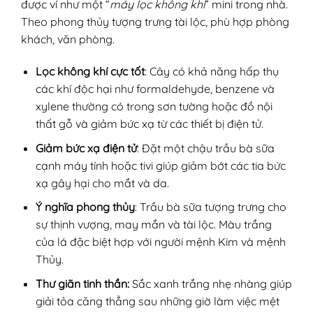
được ví như một “
máy lọc không khí
” mini trong nhà.
Theo phong thủy tượng trưng tài lộc, phù hợp phòng
khách, văn phòng.
Lọc không khí cực tốt
: Cây có khả năng hấp thụ
các khí độc hại như formaldehyde, benzene và
xylene thường có trong sơn tường hoặc đồ nội
thất gỗ và giảm bức xạ từ các thiết bị điện tử.
Giảm bức xạ điện tử
: Đặt một chậu trầu bà sữa
cạnh máy tính hoặc tivi giúp giảm bớt các tia bức
xạ gây hại cho mắt và da.
Ý nghĩa phong thủy
: Trầu bà sữa tượng trưng cho
sự thịnh vượng, may mắn và tài lộc. Màu trắng
của lá đặc biệt hợp với người mệnh Kim và mệnh
Thủy.
Thư giãn tinh thần:
Sắc xanh trắng nhẹ nhàng giúp
giải tỏa căng thẳng sau những giờ làm việc mệt