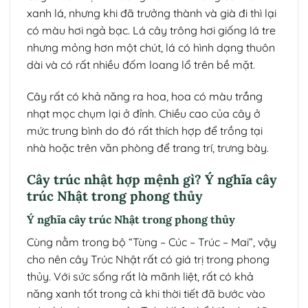
xanh lá, nhưng khi đã trưởng thành và già đi thì lại
có màu hơi ngả bạc. Lá cây trông hơi giống lá tre
nhưng mỏng hơn một chút, lá có hình dạng thuôn
dài và có rất nhiều đốm loang lổ trên bề mặt.
Cây rất có khả năng ra hoa, hoa có màu trắng
nhạt mọc chụm lại ở đỉnh. Chiều cao của cây ở
mức trung bình do đó rất thích hợp để trồng tại
nhà hoặc trên văn phòng để trang trí, trưng bày.
Cây trúc nhật hợp mệnh gì? Ý nghĩa cây
trúc Nhật trong phong thủy
Ý nghĩa cây trúc Nhật trong phong thủy
Cùng nằm trong bộ “Tùng – Cúc – Trúc – Mai”, vậy
cho nên cây Trúc Nhật rất có giá trị trong phong
thủy. Với sức sống rất là mãnh liệt, rất có khả
năng xanh tốt trong cả khi thời tiết đã bước vào