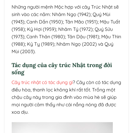
Những người mệnh Mộc hợp với cây Trúc Nhật sẽ
sinh vào các năm: Nhâm Ngọ (1942); Quý Mùi
(1943); Canh Dần (1950); Tân Mão (1951); Mậu Tuất
(1958); Kỷ Hợi (1959); Nhâm Tý (1972); Quý Sửu
(1973); Canh Thân (1980); Tân Dậu (1981); Mậu Thìn
(1988); Kỷ Tỵ (1989); Nhâm Ngọ (2002) và Quý
Mùi (2003).
Tác dụng của cây trúc Nhật trong đời
sống
Cây trúc nhật có tác dụng gì
? Cây còn có tác dụng
điều hòa, thanh lọc không khí rất tốt. Trồng một
chậu cây này trong gia đình vào mùa hè sẽ giúp
mọi người cảm thấy như cái nắng nóng đã được
xoa dịu.