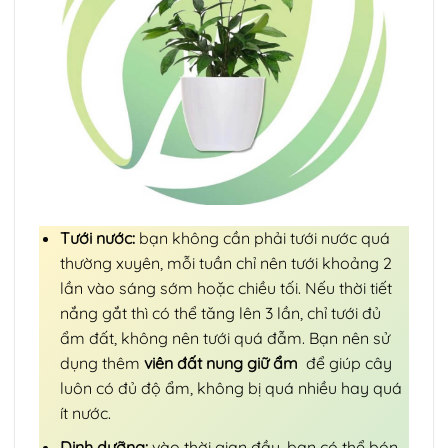
Tưới nước:
bạn không cần phải tưới nước quá
thường xuyên, mỗi tuần chỉ nên tưới khoảng 2
lần vào sáng sớm hoặc chiều tối. Nếu thời tiết
nắng gắt thì có thể tăng lên 3 lần, chỉ tưới đủ
ẩm đất, không nên tưới quá đẫm. Bạn nên sử
dụng thêm
viên đất nung giữ ẩm
để giúp cây
luôn có đủ độ ẩm, không bị quá nhiều hay quá
ít nước.
Dinh dưỡng:
vào thời gian đầu, bạn có thể bón