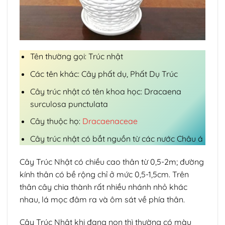
Tên thường gọi: Trúc nhật
Các tên khác: Cây phất dụ, Phất Dụ Trúc
Cây trúc nhật có tên khoa học: Dracaena
surculosa punctulata
Cây thuộc họ:
Dracaenaceae
Cây trúc nhật có bắt nguồn từ các nước Châu á
Cây Trúc Nhật có chiều cao thân từ 0,5-2m; đường
kính thân có bề rộng chỉ ở mức 0,5-1,5cm. Trên
thân cây chia thành rất nhiều nhánh nhỏ khác
nhau, lá mọc đâm ra và ôm sát về phía thân.
Cây Trúc Nhật khi đang non thì thường có màu