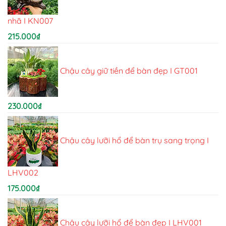
nhã I KN007
215.000
₫
Chậu cây giữ tiền để bàn đẹp I GT001
230.000
₫
Chậu cây lưỡi hổ để bàn trụ sang trọng I
LHV002
175.000
₫
Chậu cây lưỡi hổ để bàn đẹp I LHV001