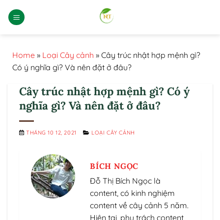
Bỏ
qua
nội
dung
Home
»
Loại Cây cảnh
»
Cây trúc nhật hợp mệnh gì?
Có ý nghĩa gì? Và nên đặt ở đâu?
Cây trúc nhật hợp mệnh gì? Có ý
nghĩa gì? Và nên đặt ở đâu?
THÁNG 10 12, 2021
LOẠI CÂY CẢNH
BÍCH NGỌC
Đỗ Thị Bích Ngọc là
content, có kinh nghiệm
content về cây cảnh 5 năm.
Hiện tại, phụ trách content