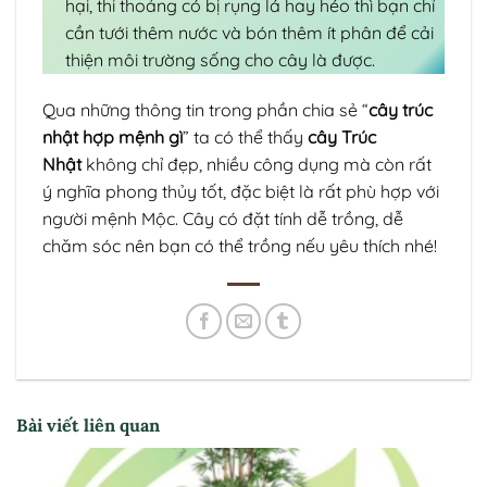
hại, thi thoảng có bị rụng lá hay héo thì bạn chỉ
cần tưới thêm nước và bón thêm ít phân để cải
thiện môi trường sống cho cây là được.
Qua những thông tin trong phần chia sẻ “
cây trúc
nhật hợp mệnh gì
” ta có thể thấy
cây Trúc
Nhật
không chỉ đẹp, nhiều công dụng mà còn rất
ý nghĩa phong thủy tốt, đặc biệt là rất phù hợp với
người mệnh Mộc. Cây có đặt tính dễ trồng, dễ
chăm sóc nên bạn có thể trồng nếu yêu thích nhé!
Bài viết liên quan