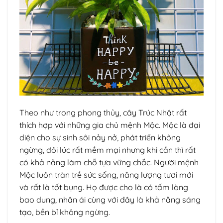
Theo như trong phong thủy, cây Trúc Nhật rất
thích hợp với những gia chủ mệnh Mộc. Mộc là đại
diện cho sự sinh sôi nảy nở, phát triển không
ngừng, đôi lúc rất mềm mại nhưng khi cần thì rất
có khả năng làm chỗ tựa vững chắc. Người mệnh
Mộc luôn tràn trề sức sống, năng lượng tươi mới
và rất là tốt bụng. Họ được cho là có tấm lòng
bao dung, nhân ái cùng với đây là khả năng sáng
tạo, bền bỉ không ngừng.