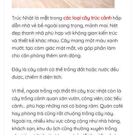
Trúc Nhật là một trong
các loại cây trúc cảnh
hấp
dẫn nhờ vẻ bề ngoài sang trọng, mảnh mai. Nét
đẹp thanh nhã phù hợp với không gian kiến trúc
và thiết kế khác nhau. Cây mang một màu xanh
mướt, tạo cảm giác mát mắt, và góp phần làm
cho căn phòng thêm sinh động.
Đây là cây cảnh có thể trồng đất hoặc nước đều
được, chiếm ít diện tích.
Vì thế, ngoài trồng nội thất thì cây trúc nhật còn là
cây trồng cảnh quan sân vườn, công viên, các tiểu
cảnh… phù hợp những nơi có bóng râm. Quán café
hay phòng trà cũng rất chuộng trồng cây này.
Ngoài ra, nhiều khu vực công cộng như nhà hàng,
khách sạn, khu du lịch cũng thường xuyên trồng