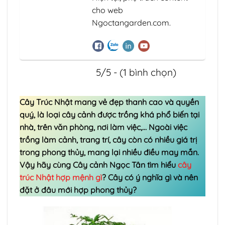
cho web
Ngoctangarden.com.
5/5 - (1 bình chọn)
Cây Trúc Nhật mang vẻ đẹp thanh cao và quyền
quý, là loại cây cảnh được trồng khá phổ biến tại
nhà, trên văn phòng, nơi làm việc,… Ngoài việc
trồng làm cảnh, trang trí, cây còn có nhiều giá trị
trong phong thủy, mang lại nhiều điều may mắn.
Vậy hãy cùng Cây cảnh Ngọc Tân tìm hiểu
cây
trúc Nhật hợp mệnh gì
? Cây có ý nghĩa gì và nên
đặt ở đâu mới hợp phong thủy?