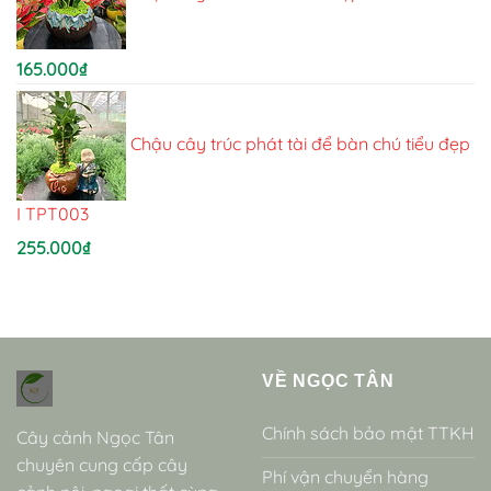
165.000
₫
Chậu cây trúc phát tài để bàn chú tiểu đẹp
I TPT003
255.000
₫
VỀ NGỌC TÂN
Chính sách bảo mật TTKH
Cây cảnh Ngọc Tân
chuyên cung cấp cây
Phí vận chuyển hàng