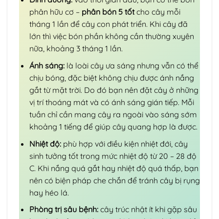
phân hữu cơ –
phân bón 5 tốt
cho cây mỗi
tháng 1 lần để cây con phát triển. Khi cây đã
lớn thì việc bón phần không cần thường xuyên
nữa, khoảng 3 tháng 1 lần.
Ánh sáng:
là loài cây ưa sáng nhưng vẫn có thể
chịu bóng, đặc biệt không chịu được ánh nắng
gắt từ mặt trời. Do đó bạn nên đặt cây ở những
vị trí thoáng mát và có ánh sáng gián tiếp. Mỗi
tuần chỉ cần mang cây ra ngoài vào sáng sớm
khoảng 1 tiếng để giúp cây quang hợp là được.
Nhiệt độ:
phù hợp với điều kiện nhiệt đới, cây
sinh tưởng tốt trong mức nhiệt độ từ 20 – 28 độ
C. Khi nắng quá gắt hay nhiệt độ quá thấp, bạn
nên có biện pháp che chắn để tránh cây bị rụng
hay héo lá.
Phòng trị sâu bệnh:
cây trúc nhật ít khi gặp sâu