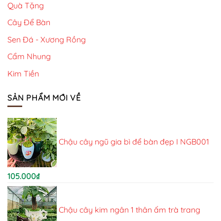
Quà Tặng
Cây Để Bàn
Sen Đá - Xương Rồng
Cẩm Nhung
Kim Tiền
SẢN PHẨM MỚI VỀ
Chậu cây ngũ gia bì để bàn đẹp I NGB001
105.000
₫
Chậu cây kim ngân 1 thân ấm trà trang