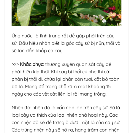
Úng nước: là tình trạng rất dễ gặp phải trên cây
sứ. Dấu hiệu nhận biết là gốc cây sứ bị nũn, thối và
sẽ lan dần khắp cả cây.
>>>
Khắc phục
: thường xuyên quan sát cây để
phát hiện kịp thời. Khi cây bị thối củ nhẹ thì cắt
phần bị thối đi, chừa lại phần còn tươi, cắt bỏ toàn
bộ lá. Mang để trong chỗ râm mát khoảng 15
ngày cho các vết cắt liền lại rồi mang trồng.
Nhện đỏ: nhện đỏ là vấn nạn lớn trên cây sứ. Sứ là
loại cây ưa thích của loại nhện phá hoại này. Các
con nhện đỏ sẽ đẻ trứng ở dưới mặt lá của cây sứ.
Các trứng nhện này sẽ nở ra, hàng trăm con nhện