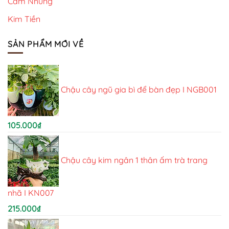
Cẩm Nhung
Kim Tiền
SẢN PHẨM MỚI VỀ
Chậu cây ngũ gia bì để bàn đẹp I NGB001
105.000
₫
Chậu cây kim ngân 1 thân ấm trà trang
nhã I KN007
215.000
₫