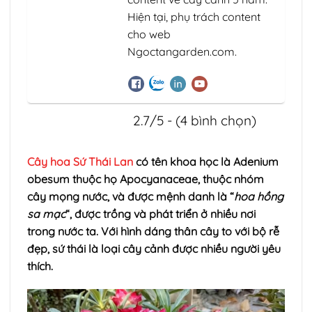
Hiện tại, phụ trách content
cho web
Ngoctangarden.com.
2.7/5 - (4 bình chọn)
Cây hoa Sứ Thái Lan
có tên khoa học là Adenium
obesum thuộc họ Apocyanaceae, thuộc nhóm
cây mọng nước, và được mệnh danh là “
hoa hồng
sa mạc
“, được trồng và phát triển ở nhiều nơi
trong nước ta. Với hình dáng thân cây to với bộ rễ
đẹp, sứ thái là loại cây cảnh được nhiều người yêu
thích.