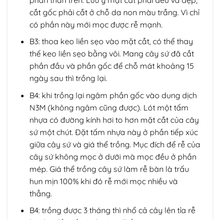
cắt gốc phải cắt ở chỗ da non màu trắng. Vì chỉ
có phần này mới mọc được rễ mạnh.
B3: thoa keo liền sẹo vào mặt cắt, có thể thay
thế keo liền sẹo bằng vôi. Mang cây sứ đã cắt
phần đầu và phần gốc để chỗ mát khoảng 15
ngày sau thì trồng lại.
B4: khi trồng lại ngâm phần gốc vào dung dịch
N3M (không ngâm cũng được). Lót một tấm
nhựa có đường kính hơi to hơn mặt cắt của cây
sứ một chút. Đặt tấm nhựa này ở phần tiếp xúc
giữa cây sứ và giá thể trồng. Mục đích để rễ của
cây sứ không mọc ở dưới mà mọc đều ở phần
mép. Giá thể trồng cây sứ làm rễ bàn là trấu
hun mịn 100% khi đó rễ mới mọc nhiều và
thẳng.
B4: trồng được 3 tháng thì nhổ cả cây lên tỉa rễ