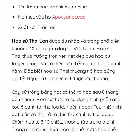
Tên khoa học: Adenium obesum
Họ thực vật: họ
Apocyanaceae
Xuất xứ: Thái Lan
Hoa sứ Thái Lan
được du nhập và trồng phổ biến
khoảng 10 năm gần đây tại Việt Nam. Hoa sứ
Thái thừa hưởng trọn vẹn nét đẹp của hoa sứ
truyền thống và có thêm ưu điểm là nở hoa quanh
năm. Đặc biệt hoa sứ Thái thường nở hoa đúng
dịp tết Nguyên Đán nên rất được ưa chuộng.
Cây sứ trồng bằng hạt có thể ra hoa sau 8 tháng
đến 1 năm. Hoa sứ thường có dạng hình phễu nhỏ,
xoè 5 cánh to như loa kèn bên ngoài. Tuy nhiên khi
đột biến có thể nở ra đến 6-7 cánh rất lạ, đẹp…
Chùm hoa từ 3-10 chiếc, thường tập trung ở đỉnh.
Trong một chùm hoa, hoa lớn nở trước hoa nhỏ