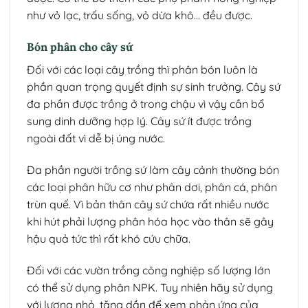
như vỏ lạc, trấu sống, vỏ dừa khô… đều được.
Bón phân cho cây sứ
Đối với các loại cây trồng thì phân bón luôn là
phần quan trọng quyết định sự sinh trưởng. Cây sứ
đa phần được trồng ở trong chậu vì vậy cần bổ
sung dinh dưỡng hợp lý. Cây sứ ít được trồng
ngoài đất vì dễ bị úng nước.
Đa phần người trồng sứ làm cây cảnh thường bón
các loại phân hữu cơ như phân dơi, phân cá, phân
trùn quế. Vì bản thân cây sứ chứa rất nhiều nước
khi hút phải lượng phân hóa học vào thân sẽ gây
hậu quả tức thì rất khó cứu chữa.
Đối với các vườn trồng công nghiệp số lượng lớn
có thể sử dụng phân NPK. Tuy nhiên hãy sử dụng
với lượng nhỏ, tăng dần để xem phản ứng của