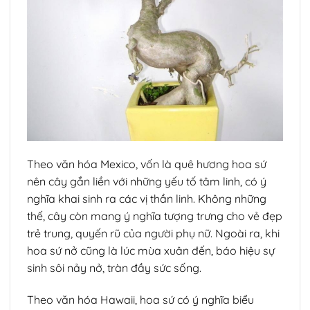
Theo văn hóa Mexico, vốn là quê hương hoa sứ
nên cây gắn liền với những yếu tố tâm linh, có ý
nghĩa khai sinh ra các vị thần linh. Không những
thế, cây còn mang ý nghĩa tượng trưng cho vẻ đẹp
trẻ trung, quyến rũ của người phụ nữ. Ngoài ra, khi
hoa sứ nở cũng là lúc mùa xuân đến, báo hiệu sự
sinh sôi nảy nở, tràn đầy sức sống.
Theo văn hóa Hawaii, hoa sứ có ý nghĩa biểu