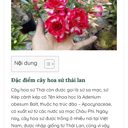
Nội dung
Đặc điểm cây hoa sứ thái lan
Cây hoa sứ Thái còn được gọi là sứ sa mạc, sứ
Kép cánh kép có Tên khoa học là Adenium
obesum Balt, thuộc họ trúc đào – Apocynaceae,
có xuất xứ từ các nước sa mạc Châu Phi. Ngày
nay, cây hoa sứ được trồng ở nhiều nơi tại Việt
Nam, được nhập giống từ Thái Lan, cũng vì vậy