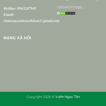
Upload Image...
Hotline: 0963247945
Email:
chaucaycanhxuatkhau@gmail.com
MẠNG XÃ HỘI
Copyright 2026 ©
Vườn Ngọc Tân