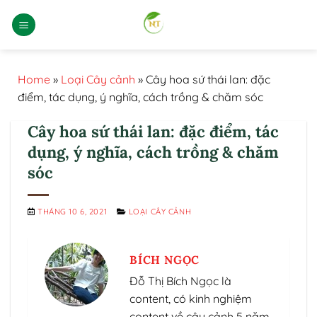
Bỏ
qua
nội
dung
Home
»
Loại Cây cảnh
»
Cây hoa sứ thái lan: đặc
điểm, tác dụng, ý nghĩa, cách trồng & chăm sóc
Cây hoa sứ thái lan: đặc điểm, tác
dụng, ý nghĩa, cách trồng & chăm
sóc
THÁNG 10 6, 2021
LOẠI CÂY CẢNH
BÍCH NGỌC
Đỗ Thị Bích Ngọc là
content, có kinh nghiệm
content về cây cảnh 5 năm.