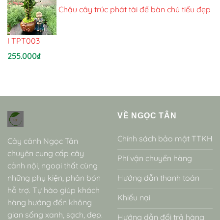
Chậu cây trúc phát tài để bàn chú tiểu đẹp
I TPT003
255.000
₫
VỀ NGỌC TÂN
Chính sách bảo mật TTKH
Cây cảnh Ngọc Tân
chuyên cung cấp cây
Phí vận chuyển hàng
cảnh nội, ngoại thất cùng
những phụ kiện, phân bón
Hướng dẫn thanh toán
hỗ trợ. Tự hào giúp khách
Khiếu nại
hàng hướng đến không
gian sống xanh, sạch, đẹp.
Hướng dẫn đổi trả hàng