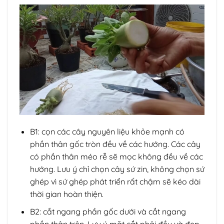
B1: cọn các cây nguyên liệu khỏe mạnh có
phần thân gốc tròn đều về các hướng. Các cây
có phần thân méo rễ sẽ mọc không đều về các
hướng. Lưu ý chỉ chọn cây sứ zin, không chọn sứ
ghép vì sứ ghép phát triển rất chậm sẽ kéo dài
thời gian hoàn thiện.
B2: cắt ngang phần gốc dưới và cắt ngang
phần thân trên. Lưu ý mặt cắt phải đều và đẹp,