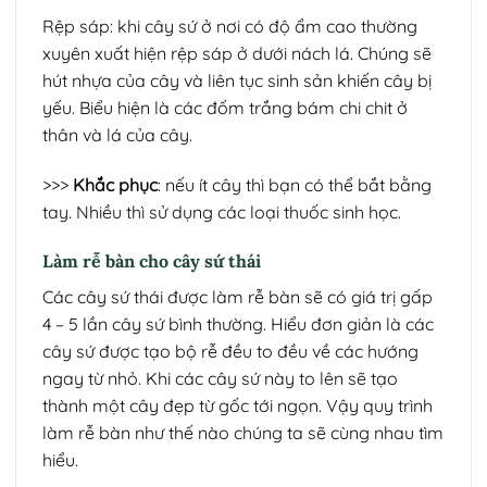
Rệp sáp: khi cây sứ ở nơi có độ ẩm cao thường
xuyên xuất hiện rệp sáp ở dưới nách lá. Chúng sẽ
hút nhựa của cây và liên tục sinh sản khiến cây bị
yếu. Biểu hiện là các đốm trắng bám chi chit ở
thân và lá của cây.
>>>
Khắc phục
: nếu ít cây thì bạn có thể bắt bằng
tay. Nhiều thì sử dụng các loại thuốc sinh học.
Làm rễ bàn cho cây sứ thái
Các cây sứ thái được làm rễ bàn sẽ có giá trị gấp
4 – 5 lần cây sứ bình thường. Hiểu đơn giản là các
cây sứ được tạo bộ rễ đều to đều về các hướng
ngay từ nhỏ. Khi các cây sứ này to lên sẽ tạo
thành một cây đẹp từ gốc tới ngọn. Vậy quy trình
làm rễ bàn như thế nào chúng ta sẽ cùng nhau tìm
hiểu.