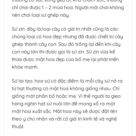
chỉ chơi được 1 – 2 mùa hoa. Người mới chơi không
nên chơi loại sứ ghép này.
Sứ zin: đây là loại cây có giá trị nhất cũng là các
chủng loại có hoa đẹp nhưng đã được chiết từ cây
ghép thành cây con. Sau đó trồng lại đến khi cây
con này lớn thì được gọi là sứ zin. Sứ zin vừa kế
thừa được mặt hoa đẹp của bố mẹ lại phát triển
khỏe mạnh.
Sứ lai tạo: hoa sứ có đặc điểm là mỗi cây sứ nở ra
từ hạt thường có mặt hoa không giống nhau. Chỉ
giống một phần bố hoặc mẹ. Vì thế người ta gieo
hàng nghìn hạt sứ nuôi lớn để mong xổ ra một
mặt hoa xuất sắc. Mặt hoa này sẽ được đặt tên
theo ý chủ nhân và rất có giá trị kinh tế và nghệ
thuật.