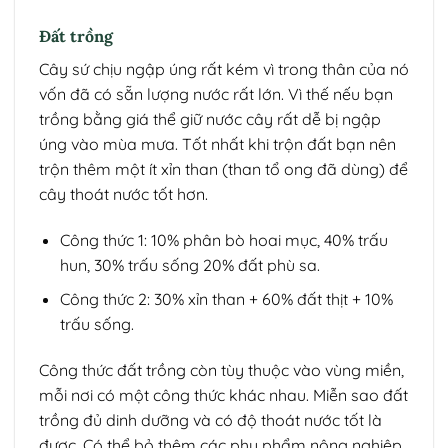
Đất trồng
Cây sứ chịu ngập úng rất kém vì trong thân của nó
vốn đã có sẵn lượng nước rất lớn. Vì thế nếu bạn
trồng bằng giá thể giữ nước cây rất dễ bị ngập
úng vào mùa mưa. Tốt nhất khi trộn đất bạn nên
trộn thêm một ít xỉn than (than tổ ong đã dùng) để
cây thoát nước tốt hơn.
Công thức 1: 10% phân bò hoai mục, 40% trấu
hun, 30% trấu sống 20% đất phù sa.
Công thức 2: 30% xỉn than + 60% đất thịt + 10%
trấu sống.
Công thức đất trồng còn tùy thuộc vào vùng miền,
mỗi nơi có một công thức khác nhau. Miễn sao đất
trồng đủ dinh dưỡng và có độ thoát nước tốt là
được. Có thể bỏ thêm các phụ phẩm nông nghiệp