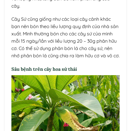
cây.
Cây Sứ cũng giống như các loại cây cảnh khác
bạn nên bón theo liều lượng quy định của nhà sản
xuất. Mình thường bón cho các cây sứ của mình
mỗi 15 ngày/lần với liều lượng 20 – 30g phân hữu
cơ. Có thể sử dụng phân bón lá cho cây sứ, nên
nhớ phân bón lá cũng chia ra làm hữu cơ và vô cơ.
Sâu bệnh trên cây hoa sứ thái