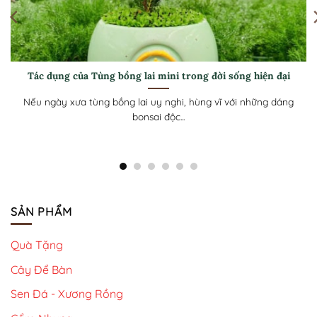
[Hướng dẫn] Cách chăm sóc Tùng bồng lai mini luôn xanh
tốt ở khí hậu nóng
Tùng Bồng Lai mini với tán lá kim dày như những đám mây
xanh và...
SẢN PHẨM
Quà Tặng
Cây Để Bàn
Sen Đá - Xương Rồng