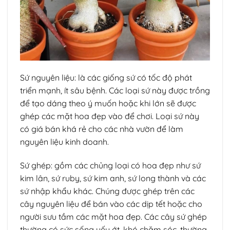
Sứ nguyên liệu: là các giống sứ có tốc độ phát
triển mạnh, ít sâu bệnh. Các loại sứ này được trồng
để tạo dáng theo ý muốn hoặc khi lớn sẽ được
ghép các mặt hoa đẹp vào để chơi. Loại sứ này
có giá bán khá rẻ cho các nhà vườn để làm
nguyên liệu kinh doanh.
Sứ ghép: gồm các chủng loại có hoa đẹp như sứ
kim lân, sứ ruby, sứ kim anh, sứ long thành và các
sứ nhập khẩu khác. Chúng được ghép trên các
cây nguyên liệu để bán vào các dịp tết hoặc cho
người sưu tầm các mặt hoa đẹp. Các cây sứ ghép
thường có sức sống yếu ớt, khó chăm sóc, thường