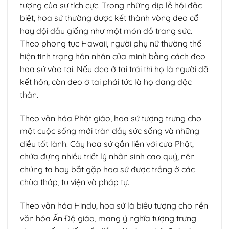
tượng của sự tích cực. Trong những dịp lễ hội đặc
biệt, hoa sứ thường được kết thành vòng đeo cổ
hay đội đầu giống như một món đồ trang sức.
Theo phong tục Hawaii, người phụ nữ thường thể
hiện tình trạng hôn nhân của mình bằng cách đeo
hoa sứ vào tai. Nếu đeo ở tai trái thì họ là người đã
kết hôn, còn đeo ở tai phải tức là họ đang độc
thân.
Theo văn hóa Phật giáo, hoa sứ tượng trưng cho
một cuộc sống mới tràn đầy sức sống và những
điều tốt lành. Cây hoa sứ gắn liền với cửa Phật,
chứa đựng nhiều triết lý nhân sinh cao quý, nên
chúng ta hay bắt gặp hoa sứ được trồng ở các
chùa tháp, tu viện và pháp tự.
Theo văn hóa Hindu, hoa sứ là biểu tượng cho nền
văn hóa Ấn Độ giáo, mang ý nghĩa tượng trưng