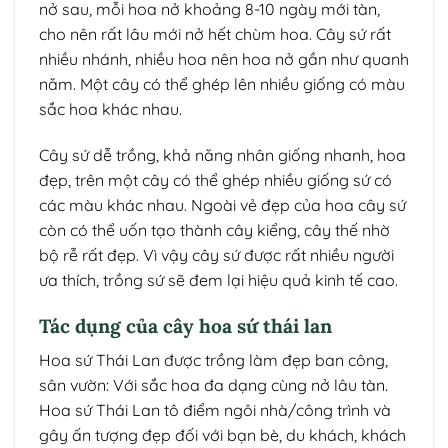
nở sau, mỗi hoa nở khoảng 8-10 ngày mới tàn,
cho nên rất lâu mới nở hết chùm hoa. Cây sứ rất
nhiều nhánh, nhiều hoa nên hoa nở gần như quanh
năm. Một cây có thể ghép lên nhiều giống có màu
sắc hoa khác nhau.
Cây sứ dễ trồng, khả năng nhân giống nhanh, hoa
đẹp, trên một cây có thể ghép nhiều giống sứ có
các màu khác nhau. Ngoài vẻ đẹp của hoa cây sứ
còn có thể uốn tạo thành cây kiểng, cây thế nhờ
bộ rễ rất đẹp. Vì vậy cây sứ được rất nhiều người
ưa thích, trồng sứ sẽ đem lại hiệu quả kinh tế cao.
Tác dụng của cây hoa sứ thái lan
Hoa sứ Thái Lan được trồng làm đẹp ban công,
sân vườn: Với sắc hoa đa dạng cùng nở lâu tàn.
Hoa sứ Thái Lan tô điểm ngôi nhà/công trình và
gây ấn tượng đẹp đối với bạn bè, du khách, khách