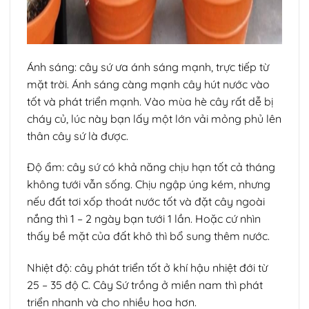
Ánh sáng: cây sứ ưa ánh sáng mạnh, trực tiếp từ
mặt trời. Ánh sáng càng mạnh cây hút nước vào
tốt và phát triển mạnh. Vào mùa hè cây rất dễ bị
cháy củ, lúc này bạn lấy một lớn vải mỏng phủ lên
thân cây sứ là được.
Độ ẩm: cây sứ có khả năng chịu hạn tốt cả tháng
không tưới vẫn sống. Chịu ngập úng kém, nhưng
nếu đất tơi xốp thoát nước tốt và đặt cây ngoài
nắng thì 1 – 2 ngày bạn tưới 1 lần. Hoặc cứ nhìn
thấy bề mặt của đất khô thì bổ sung thêm nước.
Nhiệt độ: cây phát triển tốt ở khí hậu nhiệt đới từ
25 – 35 độ C. Cây Sứ trồng ở miền nam thì phát
triển nhanh và cho nhiều hoa hơn.