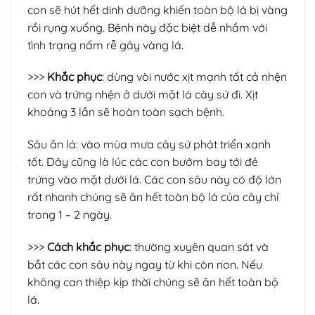
con sẽ hút hết dinh dưỡng khiến toàn bộ lá bị vàng
rồi rụng xuống. Bệnh này đặc biệt dễ nhầm với
tình trạng nấm rễ gây vàng lá.
>>>
Khắc phục
: dùng vòi nước xịt mạnh tất cả nhện
con và trứng nhện ở dưới mặt lá cây sứ đi. Xịt
khoảng 3 lần sẽ hoàn toàn sạch bệnh.
Sâu ăn lá: vào mùa mưa cây sứ phát triển xanh
tốt. Đây cũng là lúc các con bướm bay tới đẻ
trứng vào mặt dưới lá. Các con sâu này có độ lớn
rất nhanh chúng sẽ ăn hết toàn bộ lá của cây chỉ
trong 1 – 2 ngày.
>>>
Cách khắc phục
: thường xuyên quan sát và
bắt các con sâu này ngay từ khi còn non. Nếu
không can thiệp kịp thời chúng sẽ ăn hết toàn bộ
lá.