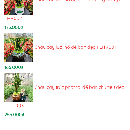
LHV002
175.000
₫
Chậu cây lưỡi hổ để bàn đẹp I LHV001
165.000
₫
Chậu cây trúc phát tài để bàn chú tiểu đẹp
I TPT003
255.000
₫