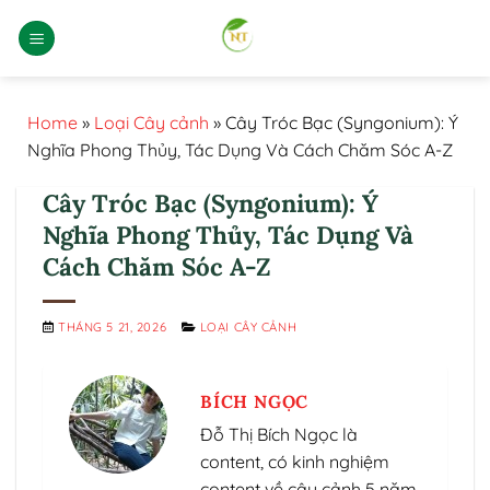
Bỏ
qua
nội
dung
Home
»
Loại Cây cảnh
»
Cây Tróc Bạc (Syngonium): Ý
Nghĩa Phong Thủy, Tác Dụng Và Cách Chăm Sóc A-Z
Cây Tróc Bạc (Syngonium): Ý
Nghĩa Phong Thủy, Tác Dụng Và
Cách Chăm Sóc A-Z
THÁNG 5 21, 2026
LOẠI CÂY CẢNH
BÍCH NGỌC
Đỗ Thị Bích Ngọc là
content, có kinh nghiệm
content về cây cảnh 5 năm.