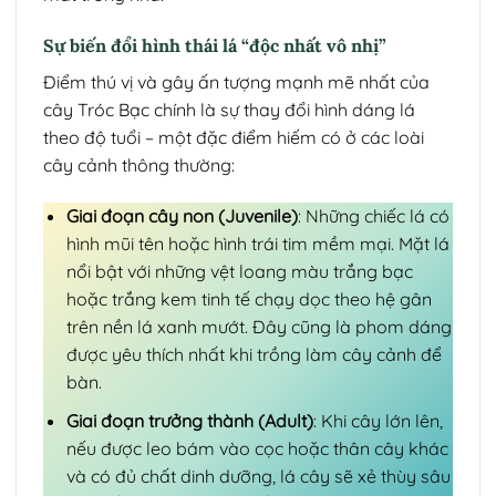
Sự biến đổi hình thái lá “độc nhất vô nhị”
Điểm thú vị và gây ấn tượng mạnh mẽ nhất của
cây Tróc Bạc chính là sự thay đổi hình dáng lá
theo độ tuổi – một đặc điểm hiếm có ở các loài
cây cảnh thông thường:
Giai đoạn cây non (Juvenile)
: Những chiếc lá có
hình mũi tên hoặc hình trái tim mềm mại. Mặt lá
nổi bật với những vệt loang màu trắng bạc
hoặc trắng kem tinh tế chạy dọc theo hệ gân
trên nền lá xanh mướt. Đây cũng là phom dáng
được yêu thích nhất khi trồng làm cây cảnh để
bàn.
Giai đoạn trưởng thành (Adult)
: Khi cây lớn lên,
nếu được leo bám vào cọc hoặc thân cây khác
và có đủ chất dinh dưỡng, lá cây sẽ xẻ thùy sâu