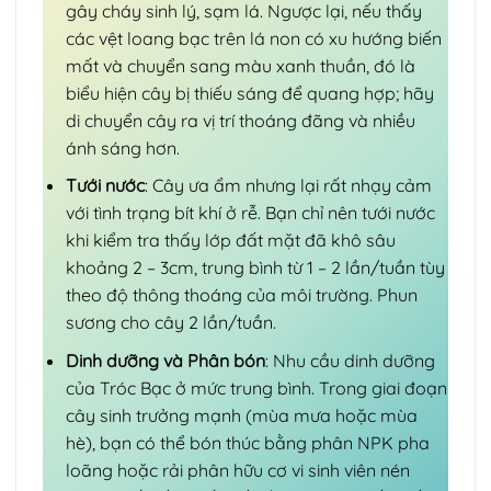
gây cháy sinh lý, sạm lá. Ngược lại, nếu thấy
các vệt loang bạc trên lá non có xu hướng biến
mất và chuyển sang màu xanh thuần, đó là
biểu hiện cây bị thiếu sáng để quang hợp; hãy
di chuyển cây ra vị trí thoáng đãng và nhiều
ánh sáng hơn.
Tưới nước
: Cây ưa ẩm nhưng lại rất nhạy cảm
với tình trạng bít khí ở rễ. Bạn chỉ nên tưới nước
khi kiểm tra thấy lớp đất mặt đã khô sâu
khoảng 2 – 3cm, trung bình từ 1 – 2 lần/tuần tùy
theo độ thông thoáng của môi trường. Phun
sương cho cây 2 lần/tuần.
Dinh dưỡng và Phân bón
: Nhu cầu dinh dưỡng
của Tróc Bạc ở mức trung bình. Trong giai đoạn
cây sinh trưởng mạnh (mùa mưa hoặc mùa
hè), bạn có thể bón thúc bằng phân NPK pha
loãng hoặc rải phân hữu cơ vi sinh viên nén