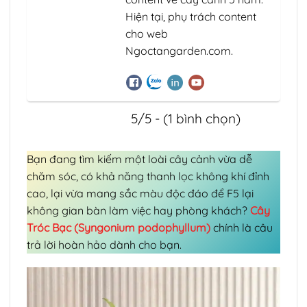
Hiện tại, phụ trách content
cho web
Ngoctangarden.com.
5/5 - (1 bình chọn)
Bạn đang tìm kiếm một loài cây cảnh vừa dễ
chăm sóc, có khả năng thanh lọc không khí đỉnh
cao, lại vừa mang sắc màu độc đáo để F5 lại
không gian bàn làm việc hay phòng khách?
Cây
Tróc Bạc (Syngonium podophyllum)
chính là câu
trả lời hoàn hảo dành cho bạn.