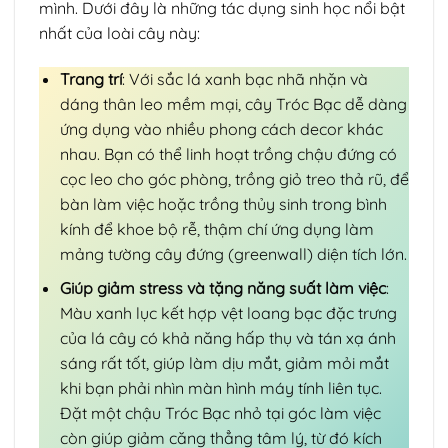
mình. Dưới đây là những tác dụng sinh học nổi bật
nhất của loài cây này:
Trang trí
: Với sắc lá xanh bạc nhã nhặn và
dáng thân leo mềm mại, cây Tróc Bạc dễ dàng
ứng dụng vào nhiều phong cách decor khác
nhau. Bạn có thể linh hoạt trồng chậu đứng có
cọc leo cho góc phòng, trồng giỏ treo thả rũ, để
bàn làm việc hoặc trồng thủy sinh trong bình
kính để khoe bộ rễ, thậm chí ứng dụng làm
mảng tường cây đứng (greenwall) diện tích lớn.
Giúp giảm stress và tặng năng suất làm việc
:
Màu xanh lục kết hợp vệt loang bạc đặc trưng
của lá cây có khả năng hấp thụ và tán xạ ánh
sáng rất tốt, giúp làm dịu mắt, giảm mỏi mắt
khi bạn phải nhìn màn hình máy tính liên tục.
Đặt một chậu Tróc Bạc nhỏ tại góc làm việc
còn giúp giảm căng thẳng tâm lý, từ đó kích