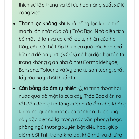
thích sự tập trung và tối ưu hóa năng suất xử lý
công việc.
Thanh lọc không khí
: Khả năng lọc khí là thế
mạnh lớn nhất của cây Tróc Bạc. Nhờ diện tích
bề mặt lá lớn và cơ chế lọc tự nhiên của họ
Ráy, cây có thể hấp thụ hiệu quả các hợp chất
hữu cơ dễ bay hơi (VOCs) có hại độc hại tồn tại
trong không gian nhà ở như Formaldehyde,
Benzene, Toluene và Xylene từ sơn tường, chất
tẩy rửa hay khói thuốc lá.
Cân bằng độ ẩm tự nhiên
: Quá trình thoát hơi
nước qua bề mặt lá của cây Tróc Bạc diễn ra
rất đều đặn, giúp tăng cường độ ẩm cho không
khí xung quanh một cách tự nhiên. Tác dụng
này đặc biệt có lợi trong các văn phòng hoặc
phòng ngủ thường xuyên bật điều hòa, giúp
giảm bớt tình trạng khô da, khô mũi và dị ứng