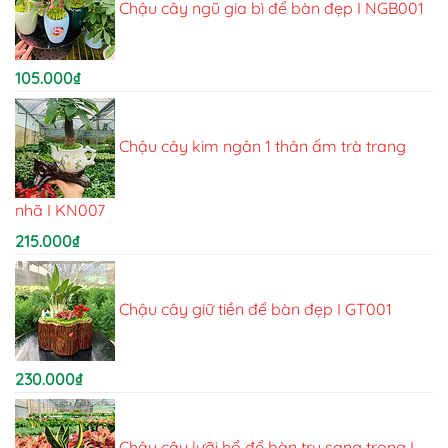
Chậu cây ngũ gia bì để bàn đẹp I NGB001
105.000
₫
Chậu cây kim ngân 1 thân ấm trà trang
nhã I KN007
215.000
₫
Chậu cây giữ tiền để bàn đẹp I GT001
230.000
₫
Chậu cây lưỡi hổ để bàn trụ sang trọng I