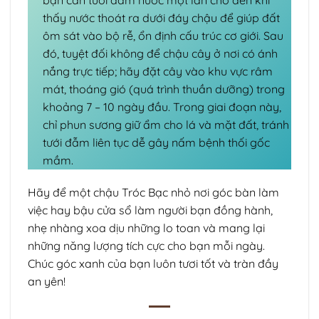
thấy nước thoát ra dưới đáy chậu để giúp đất
ôm sát vào bộ rễ, ổn định cấu trúc cơ giới. Sau
đó, tuyệt đối không để chậu cây ở nơi có ánh
nắng trực tiếp; hãy đặt cây vào khu vực râm
mát, thoáng gió (quá trình thuần dưỡng) trong
khoảng 7 – 10 ngày đầu. Trong giai đoạn này,
chỉ phun sương giữ ẩm cho lá và mặt đất, tránh
tưới đẫm liên tục dễ gây nấm bệnh thối gốc
mầm.
Hãy để một chậu Tróc Bạc nhỏ nơi góc bàn làm
việc hay bậu cửa sổ làm người bạn đồng hành,
nhẹ nhàng xoa dịu những lo toan và mang lại
những năng lượng tích cực cho bạn mỗi ngày.
Chúc góc xanh của bạn luôn tươi tốt và tràn đầy
an yên!