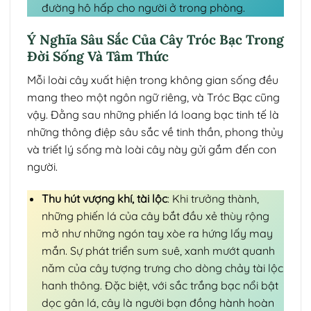
đường hô hấp cho người ở trong phòng.
Ý Nghĩa Sâu Sắc Của Cây Tróc Bạc Trong
Đời Sống Và Tâm Thức
Mỗi loài cây xuất hiện trong không gian sống đều
mang theo một ngôn ngữ riêng, và Tróc Bạc cũng
vậy. Đằng sau những phiến lá loang bạc tinh tế là
những thông điệp sâu sắc về tinh thần, phong thủy
và triết lý sống mà loài cây này gửi gắm đến con
người.
Thu hút vượng khí, tài lộc
: Khi trưởng thành,
những phiến lá của cây bắt đầu xẻ thùy rộng
mở như những ngón tay xòe ra hứng lấy may
mắn. Sự phát triển sum suê, xanh mướt quanh
năm của cây tượng trưng cho dòng chảy tài lộc
hanh thông. Đặc biệt, với sắc trắng bạc nổi bật
dọc gân lá, cây là người bạn đồng hành hoàn