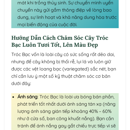
mát khi trồng thủy sinh. Sự chuyển mình uyển
chuyển này gửi gắm thông điệp về lòng bao
dung, sự linh hoạt và khả năng dung hòa trước
mọi biến động của cuộc đời.
Hướng Dẫn Cách Chăm Sóc Cây Tróc
Bạc Luôn Tươi Tốt, Lên Màu Đẹp
Tróc Bạc vốn là loài cây có sức sống rất dẻo dai,
nhưng để cây không bị thối rễ, lụi lá và luôn giữ
được các vệt loang bạc (variegated) sắc nét, bạn
chỉ cần lưu ý một số kỹ thuật chăm sóc cơ bản
dưới đây:
Ánh sáng
: Tróc Bạc là loài ưa bóng bán phần,
phát triển tốt nhất dưới ánh sáng tán xạ (năng
lượng ánh sáng gián tiếp khoảng 40% – 60%
như ở cửa sổ, ban công khuất nắng). Bạn cần
tránh để ánh nắng gay gắt chiếu trực tiếp vì sẽ