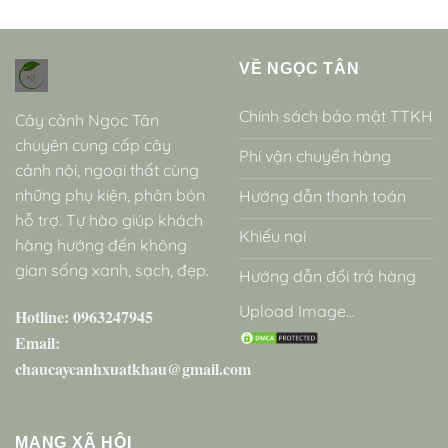
VỀ NGỌC TÂN
Chính sách bảo mật TTKH
Cây cảnh Ngọc Tân
chuyên cung cấp cây
Phí vận chuyển hàng
cảnh nội, ngoại thất cùng
những phụ kiện, phân bón
Hướng dẫn thanh toán
hỗ trợ. Tự hào giúp khách
Khiếu nại
hàng hướng đến không
gian sống xanh, sạch, đẹp.
Hướng dẫn đổi trả hàng
Upload Image...
Hotline: 0963247945
Email:
chaucaycanhxuatkhau@gmail.com
MẠNG XÃ HỘI