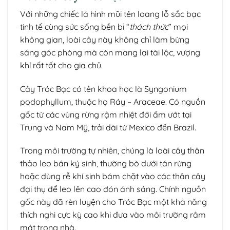
Với những chiếc lá hình mũi tên loang lỗ sắc bạc
tinh tế cùng sức sống bền bỉ “
thách thức
” mọi
không gian, loài cây này không chỉ làm bừng
sáng góc phòng mà còn mang lại tài lộc, vượng
khí rất tốt cho gia chủ.
Cây Tróc Bạc có tên khoa học là Syngonium
podophyllum, thuộc họ Ráy – Araceae. Có nguồn
gốc từ các vùng rừng rậm nhiệt đới ẩm ướt tại
Trung và Nam Mỹ, trải dài từ Mexico đến Brazil.
Trong môi trường tự nhiên, chúng là loài cây thân
thảo leo bán ký sinh, thường bò dưới tán rừng
hoặc dùng rễ khí sinh bám chặt vào các thân cây
đại thụ để leo lên cao đón ánh sáng. Chính nguồn
gốc này đã rèn luyện cho Tróc Bạc một khả năng
thích nghi cực kỳ cao khi đưa vào môi trường râm
mát trong nhà.