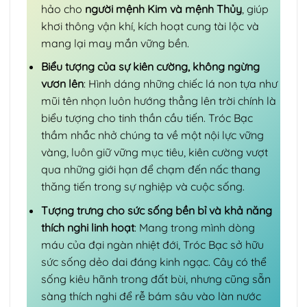
hảo cho
người mệnh Kim và mệnh Thủy
, giúp
khơi thông vận khí, kích hoạt cung tài lộc và
mang lại may mắn vững bền.
Biểu tượng của sự kiên cường, không ngừng
vươn lên
: Hình dáng những chiếc lá non tựa như
mũi tên nhọn luôn hướng thẳng lên trời chính là
biểu tượng cho tinh thần cầu tiến. Tróc Bạc
thầm nhắc nhở chúng ta về một nội lực vững
vàng, luôn giữ vững mục tiêu, kiên cường vượt
qua những giới hạn để chạm đến nấc thang
thăng tiến trong sự nghiệp và cuộc sống.
Tượng trưng cho sức sống bền bỉ và khả năng
thích nghi linh hoạt
: Mang trong mình dòng
máu của đại ngàn nhiệt đới, Tróc Bạc sở hữu
sức sống dẻo dai đáng kinh ngạc. Cây có thể
sống kiêu hãnh trong đất bùi, nhưng cũng sẵn
sàng thích nghi để rễ bám sâu vào làn nước