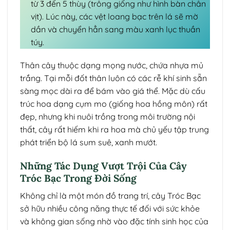
từ 3 đến 5 thùy (trông giống như hình bàn chân
vịt). Lúc này, các vệt loang bạc trên lá sẽ mờ
dần và chuyển hẳn sang màu xanh lục thuần
túy.
Thân cây thuộc dạng mọng nước, chứa nhựa mủ
trắng. Tại mỗi đốt thân luôn có các rễ khí sinh sẵn
sàng mọc dài ra để bám vào giá thể. Mặc dù cấu
trúc hoa dạng cụm mo (giống hoa hồng môn) rất
đẹp, nhưng khi nuôi trồng trong môi trường nội
thất, cây rất hiếm khi ra hoa mà chủ yếu tập trung
phát triển bộ lá sum suê, xanh mướt.
Những Tác Dụng Vượt Trội Của Cây
Tróc Bạc Trong Đời Sống
Không chỉ là một món đồ trang trí, cây Tróc Bạc
sở hữu nhiều công năng thực tế đối với sức khỏe
và không gian sống nhờ vào đặc tính sinh học của