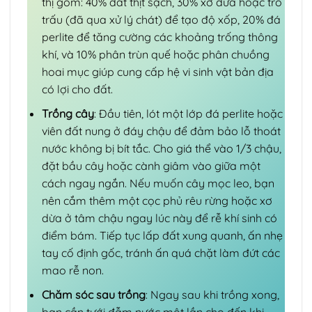
thị gồm: 40% đất thịt sạch, 30% xơ dừa hoặc tro
trấu (đã qua xử lý chát) để tạo độ xốp, 20% đá
perlite để tăng cường các khoảng trống thông
khí, và 10% phân trùn quế hoặc phân chuồng
hoai mục giúp cung cấp hệ vi sinh vật bản địa
có lợi cho đất.
Trồng cây
: Đầu tiên, lót một lớp đá perlite hoặc
viên đất nung ở đáy chậu để đảm bảo lỗ thoát
nước không bị bít tắc. Cho giá thể vào 1/3 chậu,
đặt bầu cây hoặc cành giâm vào giữa một
cách ngay ngắn. Nếu muốn cây mọc leo, bạn
nên cắm thêm một cọc phủ rêu rừng hoặc xơ
dừa ở tâm chậu ngay lúc này để rễ khí sinh có
điểm bám. Tiếp tục lấp đất xung quanh, ấn nhẹ
tay cố định gốc, tránh ấn quá chặt làm đứt các
mao rễ non.
Chăm sóc sau trồng
: Ngay sau khi trồng xong,
bạn cần tưới đẫm nước một lần cho đến khi