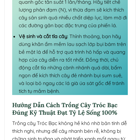
quanh gốc tần suất 1 lần/tháng. Hãy tiết chế
lượng phân đạm (N), vì thừa đạm sẽ kích thích
cây sản sinh quá nhiều chất diệp lục, làm mờ đi
các đường gân bạc đặc trưng của phiến lá.
Vệ sinh và cắt tỉa cây
: Thỉnh thoảng, bạn hãy
dùng khăn ẩm mềm lau sạch lớp bụi bám trên
bề mặt lá để hỗ trợ quá trình hô hấp và quang
hợp của cây diễn ra tốt nhất. Đồng thời, chủ
động cắt tỉa những cành nhánh quá dài, bấm
ngọn để kích thích cây đẻ nhánh bụi sum suê,
và loại bỏ ngay các lá già úa sát gốc để tránh
tích tụ mầm bệnh.
Hướng Dẫn Cách Trồng Cây Tróc Bạc
Đúng Kỹ Thuật Đạt Tỷ Lệ Sống 100%
Trồng cây Tróc Bạc không hề khó nhờ bản tính dễ
thích nghi, nhưng để cây nhanh bén rễ, không bị
chững sinh trưởng và phát triển xanh mốt ngay từ