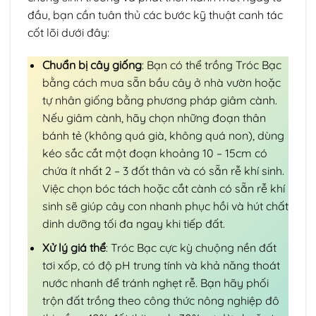
đầu, bạn cần tuân thủ các bước kỹ thuật canh tác
cốt lõi dưới đây:
Chuẩn bị cây giống
: Bạn có thể trồng Tróc Bạc
bằng cách mua sẵn bầu cây ở nhà vườn hoặc
tự nhân giống bằng phương pháp giâm cành.
Nếu giâm cành, hãy chọn những đoạn thân
bánh tẻ (không quá già, không quá non), dùng
kéo sắc cắt một đoạn khoảng 10 – 15cm có
chứa ít nhất 2 – 3 đốt thân và có sẵn rễ khí sinh.
Việc chọn bóc tách hoặc cắt cành có sẵn rễ khí
sinh sẽ giúp cây con nhanh phục hồi và hút chất
dinh dưỡng tối đa ngay khi tiếp đất.
Xử lý giá thể
: Tróc Bạc cực kỳ chuộng nền đất
tơi xốp, có độ pH trung tính và khả năng thoát
nước nhanh để tránh nghẹt rễ. Bạn hãy phối
trộn đất trồng theo công thức nông nghiệp đô