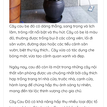
Cây cau bẹ đỏ có dáng thẳng, sang trọng và lịch
lãm, trông rất nổi bật và thu hút. Cây có bẹ lá màu
đỏ, thường được trồng bụi ở các công viên, lối đi
sân vườn, đường dạo hoặc các tiểu cảnh sân
vườn, biệt thự tùy thích… Cây vừa có tác dụng che
bóng mát, vừa tạo cảnh quan xanh và đẹp.
Ngày nay, cau đỏ còn là một trong những cây nội
thất văn phòng được ưa chuộng nhất bởi cây thích
hợp trồng trang trí nhà cửa, trước nhà, cạnh cửa,
hành lang để chúng hấp thu ánh sáng tự nhiên,
mang đến tài lộc thịnh vượng cho gia chủ.
Cây Cau Đỏ có khả năng hấp thụ nhiều loại độc tố