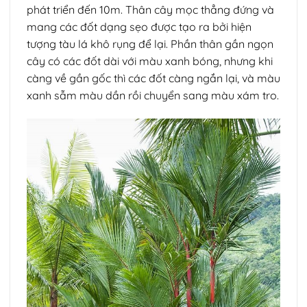
phát triển đến 10m. Thân cây mọc thẳng đứng và
mang các đốt dạng sẹo được tạo ra bởi hiện
tượng tàu lá khô rụng để lại. Phần thân gần ngọn
cây có các đốt dài với màu xanh bóng, nhưng khi
càng về gần gốc thì các đốt càng ngắn lại, và màu
xanh sẫm màu dần rồi chuyển sang màu xám tro.