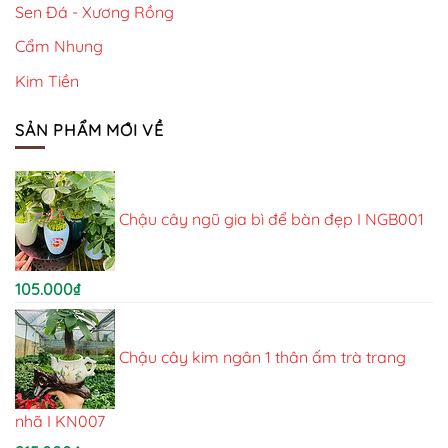
Sen Đá - Xương Rồng
Cẩm Nhung
Kim Tiền
SẢN PHẨM MỚI VỀ
Chậu cây ngũ gia bì để bàn đẹp I NGB001
105.000
₫
Chậu cây kim ngân 1 thân ấm trà trang
nhã I KN007