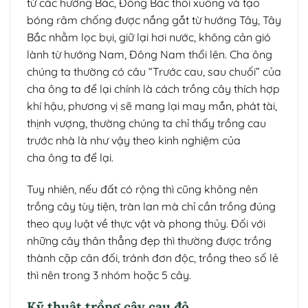
từ các hướng Bắc, Đông Bắc thổi xuống và tạo
bóng râm chống được nắng gắt từ hướng Tây, Tây
Bắc nhằm lọc bụi, giữ lại hơi nước, không cản gió
lành từ hướng Nam, Đông Nam thổi lên. Cha ông
chúng ta thường có câu “Trước cau, sau chuối” của
cha ông ta để lại chính là cách trồng cây thích hợp
khí hậu, phương vị sẽ mang lại may mắn, phát tài,
thịnh vượng, thường chúng ta chỉ thấy trồng cau
trước nhà là như vậy theo kinh nghiệm của
cha ông ta để lại.
Tuy nhiên, nếu đất có rộng thì cũng không nên
trồng cây tùy tiện, tràn lan mà chỉ cần trồng đúng
theo quy luật về thực vật và phong thủy. Đối với
những cây thân thẳng đẹp thì thường được trồng
thành cặp cân đối, tránh đơn độc, trồng theo số lẻ
thì nên trong 3 nhóm hoặc 5 cây.
Kỹ thuật trồng cây cau đỏ