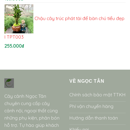
Chậu cây trúc phát tài để bàn chú tiểu đẹp
I TPT003
255.000
₫
VỀ NGỌC TÂN
Chính sách bảo mật TTKH
Cây cảnh Ngọc Tân
chuyên cung cấp cây
Phí vận chuyển hàng
cảnh nội, ngoại thất cùng
những phụ kiện, phân bón
Hướng dẫn thanh toán
hỗ trợ. Tự hào giúp khách
Khiếu nại