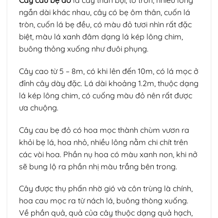
ngắn dài khác nhau, cây có bẹ ôm thân, cuốn lá
tròn, cuốn lá bẹ đều, có màu đỏ tươi nhìn rất đặc
biệt, màu lá xanh đâm dạng lá kép lông chim,
buông thỏng xuống như đuôi phụng.
Cây cao từ 5 – 8m, có khi lên đến 10m, có lá mọc ở
đỉnh cây dày đặc. Lá dài khoảng 1.2m, thuộc dạng
lá kép lông chim, có cuống màu đỏ nên rất được
ưa chuộng.
Cây cau bẹ đỏ có hoa mọc thành chùm vươn ra
khỏi bẹ lá, hoa nhỏ, nhiều lông nằm chi chít trên
các vòi hoa. Phần nụ hoa có màu xanh non, khi nở
sẽ bung lộ ra phần nhị màu trắng bên trong.
Cây được thụ phấn nhờ gió và côn trùng là chính,
hoa cau mọc ra từ nách lá, buông thòng xuống.
Về phần quả, quả của cây thuộc dạng quả hạch,