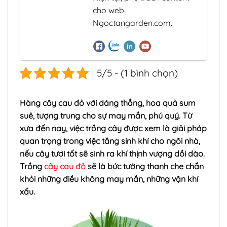
cho web
Ngoctangarden.com.
5/5 - (1 bình chọn)
Hàng cây cau đỏ với dáng thẳng, hoa quả sum
suê, tượng trung cho sự may mắn, phú quý. Từ
xưa đến nay, việc trồng cây được xem là giải pháp
quan trọng trong việc tăng sinh khí cho ngôi nhà,
nếu cây tươi tốt sẽ sinh ra khí thịnh vượng dồi dào.
Trồng
cây cau đỏ
sẽ là bức tường thanh che chắn
khỏi những điều không may mắn, những vận khí
xấu.