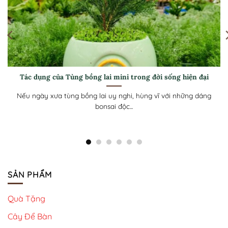
[Hướng dẫn] Cách chăm sóc Tùng bồng lai mini luôn xanh
tốt ở khí hậu nóng
Tùng Bồng Lai mini với tán lá kim dày như những đám mây
xanh và...
SẢN PHẨM
Quà Tặng
Cây Để Bàn