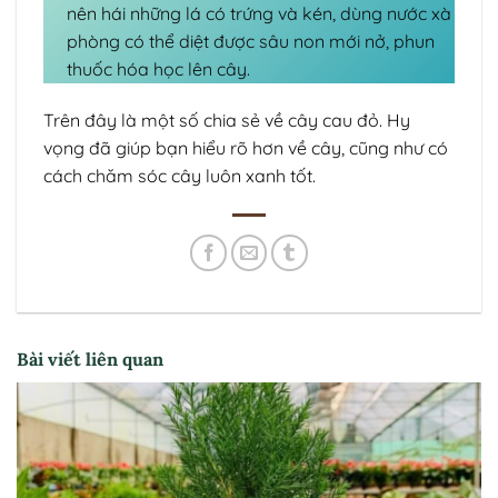
nên hái những lá có trứng và kén, dùng nước xà
phòng có thể diệt được sâu non mới nở, phun
thuốc hóa học lên cây.
Trên đây là một số chia sẻ về cây cau đỏ. Hy
vọng đã giúp bạn hiểu rõ hơn về cây, cũng như có
cách chăm sóc cây luôn xanh tốt.
Bài viết liên quan