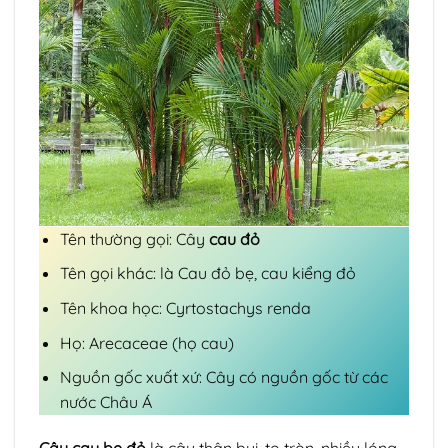
Tên thường gọi: Cây
cau đỏ
Tên gọi khác: là Cau đỏ bẹ, cau kiểng đỏ
Tên khoa học: Cyrtostachys renda
Họ: Arecaceae (họ cau)
Nguồn gốc xuất xứ: Cây có nguồn gốc từ các
nước Châu Á
Cây cau bẹ đỏ
là cây thân bụi, to tròn, nhiều lóng