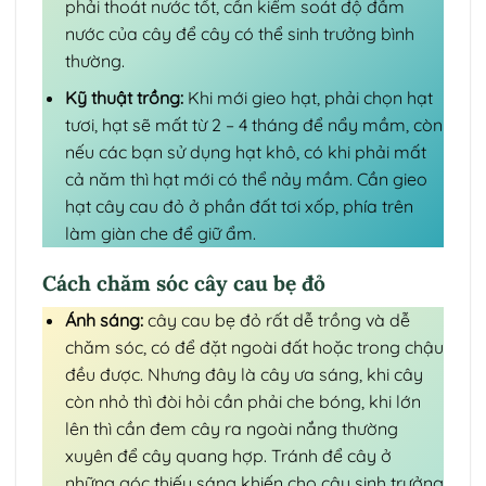
phải thoát nước tốt, cần kiểm soát độ đẫm
nước của cây để cây có thể sinh trưởng bình
thường.
Kỹ thuật trồng:
Khi mới gieo hạt, phải chọn hạt
tươi, hạt sẽ mất từ 2 – 4 tháng để nẩy mầm, còn
nếu các bạn sử dụng hạt khô, có khi phải mất
cả năm thì hạt mới có thể nảy mầm. Cần gieo
hạt cây cau đỏ ở phần đất tơi xốp, phía trên
làm giàn che để giữ ẩm.
Cách chăm sóc cây cau bẹ đỏ
Ánh sáng:
cây cau bẹ đỏ rất dễ trồng và dễ
chăm sóc, có để đặt ngoài đất hoặc trong chậu
đều được. Nhưng đây là cây ưa sáng, khi cây
còn nhỏ thì đòi hỏi cần phải che bóng, khi lớn
lên thì cần đem cây ra ngoài nắng thường
xuyên để cây quang hợp. Tránh để cây ở
những góc thiếu sáng khiến cho cây sinh trưởng