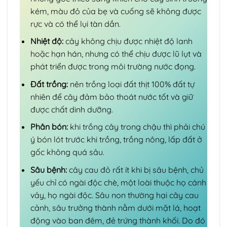
kém, màu đỏ của bẹ và cuống sẽ không được
rực và có thể lụi tàn dần.
Nhiệt độ:
cây không chịu được nhiệt độ lanh
hoặc hạn hán, nhưng có thể chịu được lũ lụt và
phát triển được trong môi trường nước đọng.
Đất trồng:
nên trồng loại đất thịt 100% đất tự
nhiên để cây đảm bảo thoát nước tốt và giữ
được chất dinh dưỡng.
Phân bón:
khi trồng cây trong chậu thì phải chú
ý bón lót trước khi trồng, trồng nông, lấp đất ở
gốc không quá sâu.
Sâu bệnh:
cây cau đỏ rất ít khi bị sâu bệnh, chủ
yếu chỉ có ngài độc chè, một loài thuộc họ cánh
vảy, họ ngài độc. Sâu non thường hại cây cau
cảnh, sâu trưởng thành nằm dưới mặt lá, hoạt
động vào ban đêm, đẻ trứng thành khối. Do đó