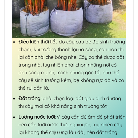
Điều kiện thời tiết
: do cây cau bẹ đỏ sinh trưởng
chậm, khi trưởng thành lại ưa sáng, còn non thì
lại cần phải che bóng nhẹ. Cây có thể được đặt
trong nhà, tuy nhiên phải chọn những nơi có
ánh sáng mạnh, tránh những góc tối, như thế
cây sẽ sinh trưởng kém, bẹ không rực đỏ và có
thể rụi dần lá.
Đất trồng:
phải chọn loại đất giàu dinh dưỡng
thì cây mới có khả năng sinh trưởng tốt.
Lượng nước tưới:
vì cây cần đủ ẩm để phát triển
nên cần tưới nước thường xuyên, tuy nhiên cây
lại không thể chịu úng lâu dài, nên đất trồng