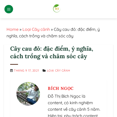
Bỏ
qua
nội
dung
Home
»
Loại Cây cảnh
»
Cây cau đỏ: đặc điểm, ý
nghĩa, cách trồng và chăm sóc cây
Cây cau đỏ: đặc điểm, ý nghĩa,
cách trồng và chăm sóc cây
THÁNG 9 17, 2021
LOẠI CÂY CẢNH
BÍCH NGỌC
Đỗ Thị Bích Ngọc là
content, có kinh nghiệm
content về cây cảnh 5 năm.
Hiện tại, phụ trách content