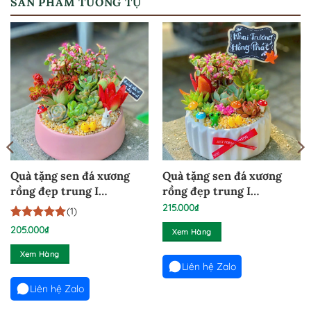
SẢN PHẨM TƯƠNG TỰ
Quà tặng sen đá xương
Quà tặng sen đá xương
rồng đẹp trung I
rồng đẹp trung I
24022671
24022672
215.000
₫
(1)
5
1
trên 5
205.000
₫
Xem Hàng
dựa trên
đánh giá
Xem Hàng
Liên hệ Zalo
Liên hệ Zalo