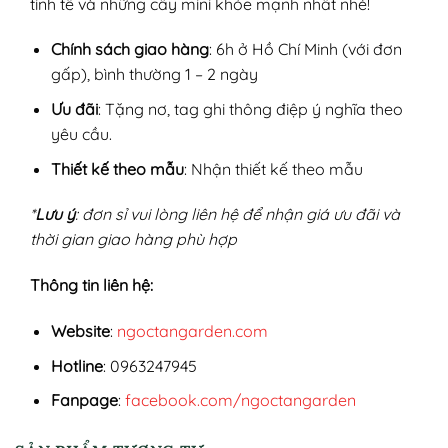
tinh tế và những cây mini khỏe mạnh nhất nhé!
Chính sách giao hàng
: 6h ở Hồ Chí Minh (với đơn
gấp), bình thường 1 – 2 ngày
Ưu đãi
: Tặng nơ, tag ghi thông điệp ý nghĩa theo
yêu cầu.
Thiết kế theo mẫu
: Nhận thiết kế theo mẫu
*
Lưu ý
: đơn sỉ vui lòng liên hệ để nhận giá ưu đãi và
thời gian giao hàng phù hợp
Thông tin liên hệ:
Website
:
ngoctangarden.com
Hotline
: 0963247945
Fanpage
:
facebook.com/ngoctangarden