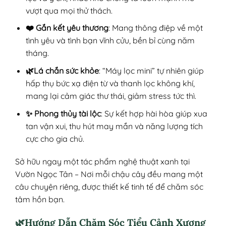
vượt qua mọi thử thách.
❤️ Gắn kết yêu thương
: Mang thông điệp về một
tình yêu và tình bạn vĩnh cửu, bền bỉ cùng năm
tháng.
🌿Lá chắn sức khỏe
: “Máy lọc mini” tự nhiên giúp
hấp thụ bức xạ điện từ và thanh lọc không khí,
mang lại cảm giác thư thái, giảm stress tức thì.
✨ Phong thủy tài lộc
: Sự kết hợp hài hòa giúp xua
tan vận xui, thu hút may mắn và năng lượng tích
cực cho gia chủ.
Sở hữu ngay một tác phẩm nghệ thuật xanh tại
Vườn Ngọc Tân – Nơi mỗi chậu cây đều mang một
câu chuyện riêng, được thiết kế tinh tế để chăm sóc
tâm hồn bạn.
🌿Hướng Dẫn Chăm Sóc Tiểu Cảnh Xương