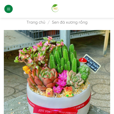
Bỏ
qua
nội
dung
Trang chủ
/
Sen đá xương rồng