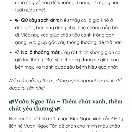
mua cây về hãy để khoảng 3 ngày – 5 ngày hãy
tưới nước nhé!
🍃
Giữ cây sạch xinh
: Nếu thấy có lá già khô ở
dưới gốc, bạn hãy dùng nhíp nhẹ nhàng gắp bỏ
đi. Việc này vừa giúp chậu tiểu cảnh trông gọn
gàng, vừa giúp gốc cây thông thoáng, dễ thở hơn.
💨
Nơi ở thoáng mát
: Cây rất thích không gian có
gió lưu thông. Một vị trí thoáng đãng sẽ giúp cây
bền màu và tránh được sâu bệnh hiệu quả nhất.
Nếu cần hỗ trợ thêm, đừng ngần ngại inbox mình để
được tư vấn nhé!
🌿Vườn Ngọc Tân – Thêm chút xanh, thêm
chút yêu thương!🌿
Bạn muốn sở hữu một chậu Kim Ngân xinh xắn? Hãy
liên hệ Vườn Ngọc Tân để chọn cho mình mẫu chậu