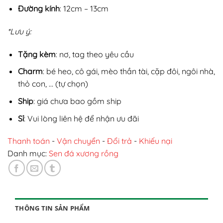
Đường kính
: 12cm – 13cm
*Lưu ý:
Tặng kèm
: nơ, tag theo yêu cầu
Charm
: bé heo, cô gái, mèo thần tài, cặp đôi, ngôi nhà,
thỏ con, … (tự chọn)
Ship
: giá chưa bao gồm ship
Sỉ
: Vui lòng liên hệ để nhận ưu đãi
Thanh toán
-
Vận chuyển
-
Đổi trả
-
Khiếu nại
Danh mục:
Sen đá xương rồng
THÔNG TIN SẢN PHẨM