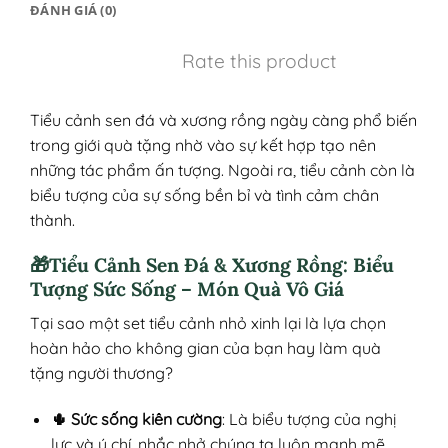
ĐÁNH GIÁ (0)
Rate this product
Tiểu cảnh sen đá và xương rồng ngày càng phổ biến
trong giới quà tặng nhờ vào sự kết hợp tạo nên
những tác phẩm ấn tượng. Ngoài ra, tiểu cảnh còn là
biểu tượng của sự sống bền bỉ và tình cảm chân
thành.
🎁Tiểu Cảnh Sen Đá & Xương Rồng: Biểu
Tượng Sức Sống – Món Quà Vô Giá
Tại sao một set tiểu cảnh nhỏ xinh lại là lựa chọn
hoàn hảo cho không gian của bạn hay làm quà
tặng người thương?
🌵 Sức sống kiên cường
: Là biểu tượng của nghị
lực và ý chí, nhắc nhở chúng ta luôn mạnh mẽ