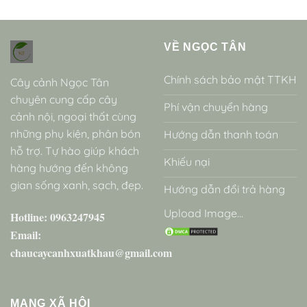
VỀ NGỌC TÂN
Chính sách bảo mật TTKH
Cây cảnh Ngọc Tân
chuyên cung cấp cây
Phí vận chuyển hàng
cảnh nội, ngoại thất cùng
những phụ kiện, phân bón
Hướng dẫn thanh toán
hỗ trợ. Tự hào giúp khách
Khiếu nại
hàng hướng đến không
gian sống xanh, sạch, đẹp.
Hướng dẫn đổi trả hàng
Upload Image...
Hotline: 0963247945
Email:
chaucaycanhxuatkhau@gmail.com
MẠNG XÃ HỘI