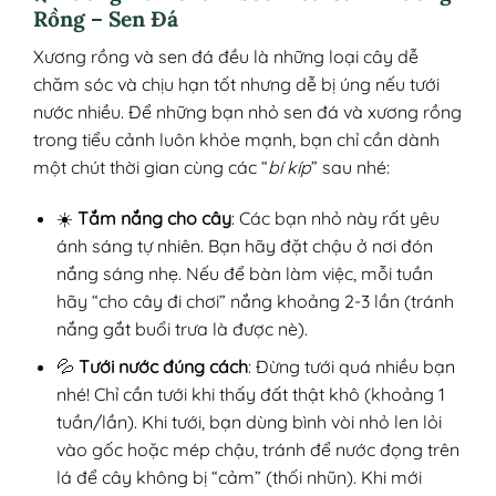
Rồng – Sen Đá
Xương rồng và sen đá đều là những loại cây dễ
chăm sóc và chịu hạn tốt nhưng dễ bị úng nếu tưới
nước nhiều. Để những bạn nhỏ sen đá và xương rồng
trong tiểu cảnh luôn khỏe mạnh, bạn chỉ cần dành
một chút thời gian cùng các “
bí kíp
” sau nhé:
☀️
Tắm nắng cho cây
: Các bạn nhỏ này rất yêu
ánh sáng tự nhiên. Bạn hãy đặt chậu ở nơi đón
nắng sáng nhẹ. Nếu để bàn làm việc, mỗi tuần
hãy “cho cây đi chơi” nắng khoảng 2-3 lần (tránh
nắng gắt buổi trưa là được nè).
💦
Tưới nước đúng cách
: Đừng tưới quá nhiều bạn
nhé! Chỉ cần tưới khi thấy đất thật khô (khoảng 1
tuần/lần). Khi tưới, bạn dùng bình vòi nhỏ len lỏi
vào gốc hoặc mép chậu, tránh để nước đọng trên
lá để cây không bị “cảm” (thối nhũn). Khi mới