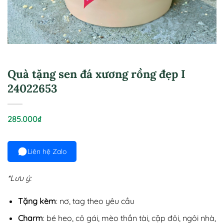
Quà tặng sen đá xương rồng đẹp I
24022653
285.000
₫
Liên hệ Zalo
*Lưu ý:
Tặng kèm
: nơ, tag theo yêu cầu
Charm
: bé heo, cô gái, mèo thần tài, cặp đôi, ngôi nhà,