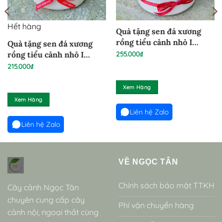
Hết hàng
Quà tặng sen đá xương
rồng tiểu cảnh nhỏ I
Quà tặng sen đá xương
24022633
255.000
₫
rồng tiểu cảnh nhỏ I
24022631
215.000
₫
Xem Hàng
Xem Hàng
Liên hệ Zalo
Liên hệ Zalo
VỀ NGỌC TÂN
Chính sách bảo mật TTKH
Cây cảnh Ngọc Tân
chuyên cung cấp cây
Phí vận chuyển hàng
cảnh nội, ngoại thất cùng