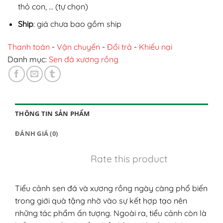
thỏ con, … (tự chọn)
Ship
: giá chưa bao gồm ship
Thanh toán
-
Vận chuyển
-
Đổi trả
-
Khiếu nại
Danh mục:
Sen đá xương rồng
THÔNG TIN SẢN PHẨM
ĐÁNH GIÁ (0)
Rate this product
Tiểu cảnh sen đá và xương rồng ngày càng phổ biến
trong giới quà tặng nhờ vào sự kết hợp tạo nên
những tác phẩm ấn tượng. Ngoài ra, tiểu cảnh còn là