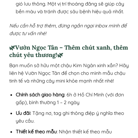
gió lưu thông. Một vị trí thoáng đãng sẽ giúp cây
bền màu và tránh được sâu bệnh hiệu quả nhất.
Nếu cần hỗ trợ thêm, đừng ngần ngại inbox mình để
được tư vấn nhé!
🌿Vườn Ngọc Tân – Thêm chút xanh, thêm
chút yêu thương!🌿
Bạn muốn sở hữu một chậu Kim Ngân xinh xắn? Hãy
liên hệ Vườn Ngọc Tân để chọn cho mình mẫu chậu
tinh tế và những cây mini khỏe mạnh nhất nhé!
Chính sách giao hàng
: 6h ở Hồ Chí Minh (với đơn
gấp), bình thường 1 – 2 ngày
Ưu đãi
: Tặng nơ, tag ghi thông điệp ý nghĩa theo
yêu cầu.
Thiết kế theo mẫu
: Nhận thiết kế theo mẫu