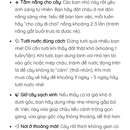
☀️
Tắm nắng cho cây
: Các bạn nhỏ này rất yêu
ánh sáng tự nhiên. Bạn hãy đặt chậu ở nơi đón
nắng sáng nhẹ. Nếu để bàn làm việc, mỗi tuần
hãy “cho cây đi chơi” nắng khoảng 2-3 lần (tránh
nắng gắt buổi trưa là được nè).
💦
Tưới nước đúng cách
: Đừng tưới quá nhiều bạn
nhé! Chỉ cần tưới khi thấy đất thật khô (khoảng 1
tuần/lần). Khi tưới, bạn dùng bình vòi nhỏ len lỏi
vào gốc hoặc mép chậu, tránh để nước đọng trên
lá để cây không bị “cảm” (thối nhũn). Khi mới
mua cây về hãy để khoảng 3 ngày – 5 ngày hãy
tưới nước nhé!
🍃
Giữ cây sạch xinh
: Nếu thấy có lá già khô ở
dưới gốc, bạn hãy dùng nhíp nhẹ nhàng gắp bỏ
đi. Việc này vừa giúp chậu tiểu cảnh trông gọn
gàng, vừa giúp gốc cây thông thoáng, dễ thở hơn.
💨
Nơi ở thoáng mát
: Cây rất thích không gian có