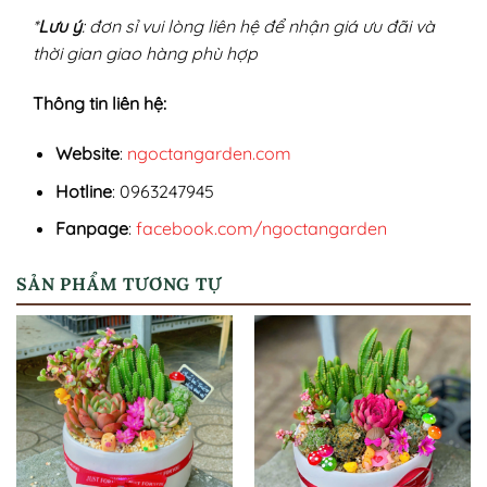
*
Lưu ý
: đơn sỉ vui lòng liên hệ để nhận giá ưu đãi và
thời gian giao hàng phù hợp
Thông tin liên hệ:
Website
:
ngoctangarden.com
Hotline
: 0963247945
Fanpage
:
facebook.com/ngoctangarden
SẢN PHẨM TƯƠNG TỰ