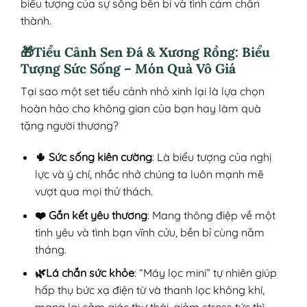
biểu tượng của sự sống bền bỉ và tình cảm chân
thành.
🎁Tiểu Cảnh Sen Đá & Xương Rồng: Biểu
Tượng Sức Sống – Món Quà Vô Giá
Tại sao một set tiểu cảnh nhỏ xinh lại là lựa chọn
hoàn hảo cho không gian của bạn hay làm quà
tặng người thương?
🌵 Sức sống kiên cường
: Là biểu tượng của nghị
lực và ý chí, nhắc nhở chúng ta luôn mạnh mẽ
vượt qua mọi thử thách.
❤️ Gắn kết yêu thương
: Mang thông điệp về một
tình yêu và tình bạn vĩnh cửu, bền bỉ cùng năm
tháng.
🌿Lá chắn sức khỏe
: “Máy lọc mini” tự nhiên giúp
hấp thụ bức xạ điện từ và thanh lọc không khí,