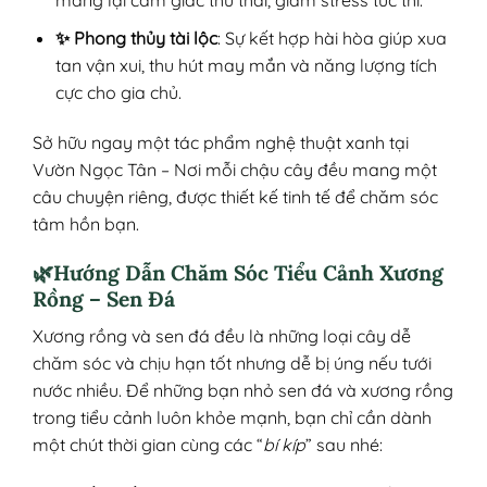
mang lại cảm giác thư thái, giảm stress tức thì.
✨ Phong thủy tài lộc
: Sự kết hợp hài hòa giúp xua
tan vận xui, thu hút may mắn và năng lượng tích
cực cho gia chủ.
Sở hữu ngay một tác phẩm nghệ thuật xanh tại
Vườn Ngọc Tân – Nơi mỗi chậu cây đều mang một
câu chuyện riêng, được thiết kế tinh tế để chăm sóc
tâm hồn bạn.
🌿Hướng Dẫn Chăm Sóc Tiểu Cảnh Xương
Rồng – Sen Đá
Xương rồng và sen đá đều là những loại cây dễ
chăm sóc và chịu hạn tốt nhưng dễ bị úng nếu tưới
nước nhiều. Để những bạn nhỏ sen đá và xương rồng
trong tiểu cảnh luôn khỏe mạnh, bạn chỉ cần dành
một chút thời gian cùng các “
bí kíp
” sau nhé: