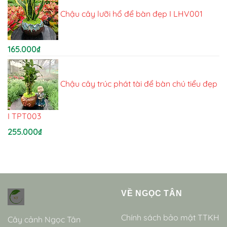
Chậu cây lưỡi hổ để bàn đẹp I LHV001
165.000
₫
Chậu cây trúc phát tài để bàn chú tiểu đẹp
I TPT003
255.000
₫
VỀ NGỌC TÂN
Chính sách bảo mật TTKH
Cây cảnh Ngọc Tân