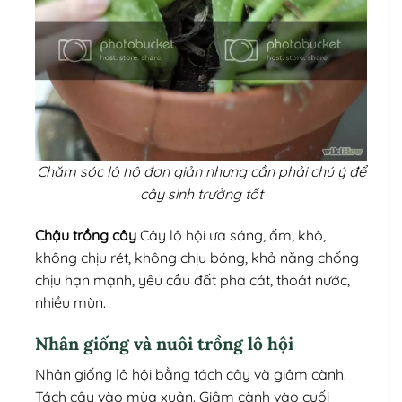
Chăm sóc lô hộ đơn giản nhưng cần phải chú ý để
cây sinh trưởng tốt
Chậu trồng cây
Cây lô hội ưa sáng, ấm, khô,
không chịu rét, không chịu bóng, khả năng chống
chịu hạn mạnh, yêu cầu đất pha cát, thoát nước,
nhiều mùn.
Nhân giống và nuôi trồng lô hội
Nhân giống lô hội bằng tách cây và giâm cành.
Tách cây vào mùa xuân. Giâm cành vào cuối