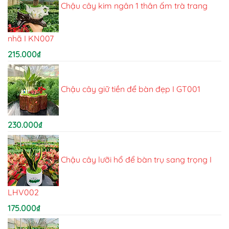
Chậu cây kim ngân 1 thân ấm trà trang
nhã I KN007
215.000
₫
Chậu cây giữ tiền để bàn đẹp I GT001
230.000
₫
Chậu cây lưỡi hổ để bàn trụ sang trọng I
LHV002
175.000
₫