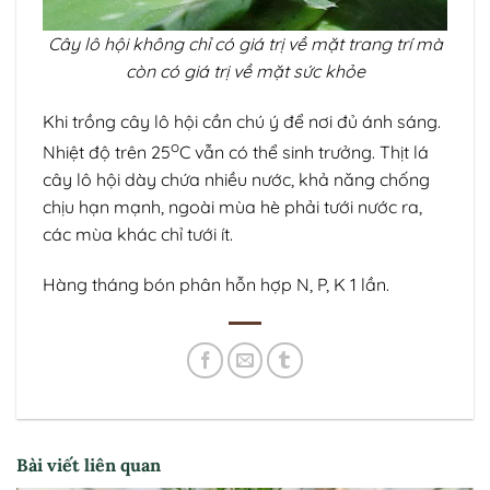
Cây lô hội không chỉ có giá trị về mặt trang trí mà
còn có giá trị về mặt sức khỏe
Khi trồng cây lô hội cần chú ý để nơi đủ ánh sáng.
o
Nhiệt độ trên 25
C vẫn có thể sinh trưởng. Thịt lá
cây lô hội dày chứa nhiều nước, khả năng chống
chịu hạn mạnh, ngoài mùa hè phải tưới nước ra,
các mùa khác chỉ tưới ít.
Hàng tháng bón phân hỗn hợp N, P, K 1 lần.
Bài viết liên quan