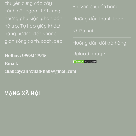
chuyên cung cấp cây
Phí vận chuyển hàng
cảnh nội, ngoại thất cùng
những phụ kiện, phân bón
Hướng dẫn thanh toán
hỗ trợ. Tự hào giúp khách
Khiếu nại
hàng hướng đến không
gian sống xanh, sạch, đẹp.
Hướng dẫn đổi trả hàng
Upload Image...
Hotline: 0963247945
Email:
chaucaycanhxuatkhau@gmail.com
MẠNG XÃ HỘI