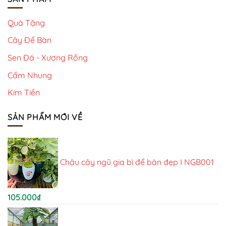
Quà Tặng
Cây Để Bàn
Sen Đá - Xương Rồng
Cẩm Nhung
Kim Tiền
SẢN PHẨM MỚI VỀ
Chậu cây ngũ gia bì để bàn đẹp I NGB001
105.000
₫