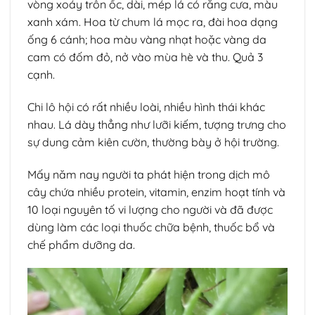
vòng xoáy trôn ốc, dài, mép lá có răng cưa, màu
xanh xám. Hoa từ chum lá mọc ra, đài hoa dạng
ống 6 cánh; hoa màu vàng nhạt hoặc vàng da
cam có đốm đỏ, nở vào mùa hè và thu. Quả 3
cạnh.
Chi lô hội có rất nhiều loài, nhiều hình thái khác
nhau. Lá dày thẳng như lưỡi kiếm, tượng trưng cho
sự dung cảm kiên cườn, thường bày ở hội trường.
Mấy năm nay người ta phát hiện trong dịch mô
cây chứa nhiều protein, vitamin, enzim hoạt tính và
10 loại nguyên tố vi lượng cho người và đã được
dùng làm các loại thuốc chữa bệnh, thuốc bổ và
chế phẩm dưỡng da.