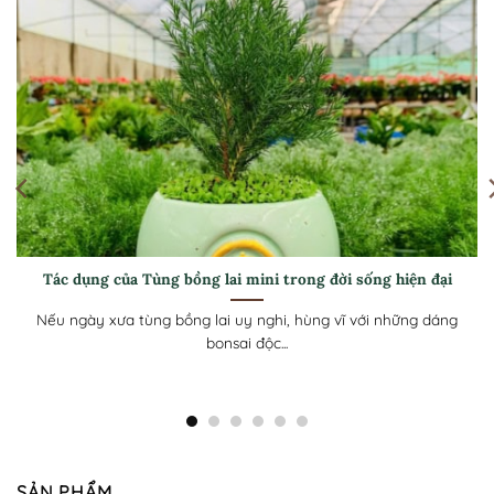
[Hướng dẫn] Cách chăm sóc Tùng bồng lai mini luôn xan
tốt ở khí hậu nóng
g
Tùng Bồng Lai mini với tán lá kim dày như những đám mây
xanh và...
SẢN PHẨM