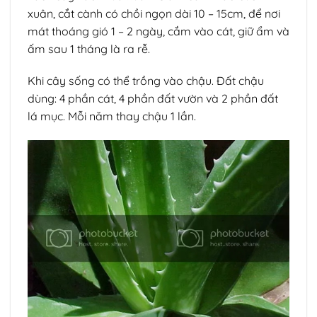
xuân, cắt cành có chồi ngọn dài 10 – 15cm, để nơi
mát thoáng gió 1 – 2 ngày, cắm vào cát, giữ ẩm và
ấm sau 1 tháng là ra rễ.
Khi cây sống có thể trồng vào chậu. Đất chậu
dùng: 4 phần cát, 4 phần đất vườn và 2 phần đất
lá mục. Mỗi năm thay chậu 1 lần.