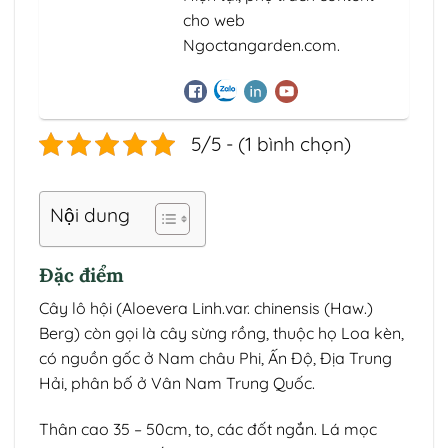
cho web
Ngoctangarden.com.
5/5 - (1 bình chọn)
Nội dung
Đặc điểm
Cây lô hội (Aloevera Linh.var. chinensis (Haw.)
Berg) còn gọi là cây sừng rồng, thuộc họ Loa kèn,
có nguồn gốc ở Nam châu Phi, Ấn Độ, Địa Trung
Hải, phân bố ở Vân Nam Trung Quốc.
Thân cao 35 – 50cm, to, các đốt ngắn. Lá mọc