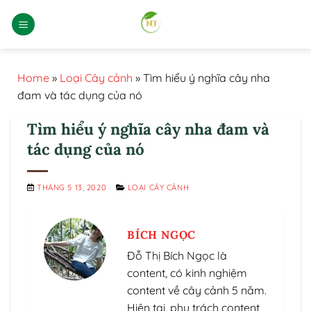
Bỏ
qua
nội
dung
Home
»
Loại Cây cảnh
»
Tìm hiểu ý nghĩa cây nha
đam và tác dụng của nó
Tìm hiểu ý nghĩa cây nha đam và
tác dụng của nó
THÁNG 5 13, 2020
LOẠI CÂY CẢNH
BÍCH NGỌC
Đỗ Thị Bích Ngọc là
content, có kinh nghiệm
content về cây cảnh 5 năm.
Hiện tại, phụ trách content