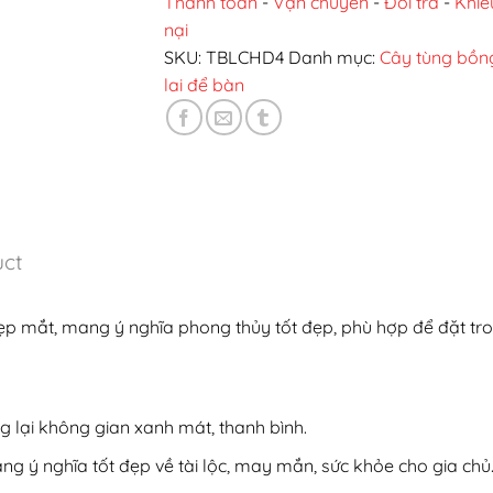
Thanh toán
-
Vận chuyển
-
Đổi trả
-
Khiế
nại
SKU:
TBLCHD4
Danh mục:
Cây tùng bồn
lai để bàn
uct
 đẹp mắt, mang ý nghĩa phong thủy tốt đẹp, phù hợp để đặt t
g lại không gian xanh mát, thanh bình.
g ý nghĩa tốt đẹp về tài lộc, may mắn, sức khỏe cho gia chủ