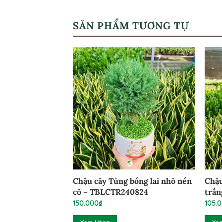
SẢN PHẨM TƯƠNG TỰ
ồng lai để bàn
Chậu cây Tùng bồng lai nhỏ nền
Chậu
n xò I TBL002
cỏ – TBLCTR240824
trắn
TBL
150.000
₫
105.