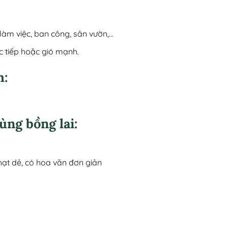
àm việc, ban công, sân vườn,…
c tiếp hoặc gió mạnh.
h:
ùng bồng lai:
hạt dẻ, có hoa văn đơn giản