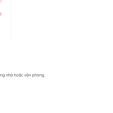
u
g
rong nhà hoặc văn phòng.
.