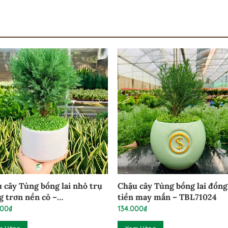
 cây Tùng bồng lai nhỏ trụ
Chậu cây Tùng bồng lai đồng
g trơn nền cỏ –
tiền may mắn – TBL71024
CTR240824
000
₫
134.000
₫