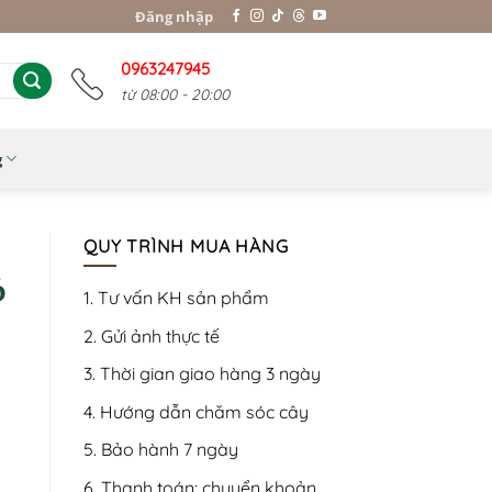
Đăng nhập
0963247945
từ 08:00 - 20:00
g
QUY TRÌNH MUA HÀNG
ó
1. Tư vấn KH sản phẩm
2. Gửi ảnh thực tế
3. Thời gian giao hàng 3 ngày
4. Hướng dẫn chăm sóc cây
5. Bảo hành 7 ngày
6. Thanh toán: chuyển khoản,