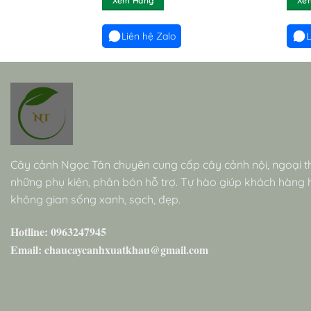
Xem Hàng
Xe
Liên hệ Zalo
L
Cây cảnh Ngọc Tân chuyên cung cấp cây cảnh nội, ngoại t
những phụ kiện, phân bón hỗ trợ. Tự hào giúp khách hàng
không gian sống xanh, sạch, đẹp.
Hotline: 0963247945
Email: chaucaycanhxuatkhau@gmail.com