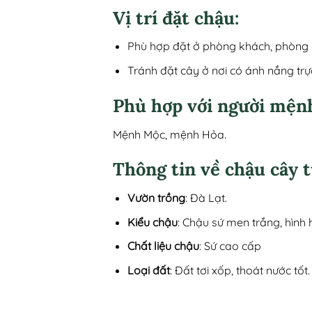
Vị trí đặt chậu:
Phù hợp đặt ở phòng khách, phòng l
Tránh đặt cây ở nơi có ánh nắng trự
Phù hợp với người mện
Mệnh Mộc, mệnh Hỏa.
Thông tin về chậu cây t
Vườn trồng
: Đà Lạt.
Kiểu chậu
: Chậu sứ men trắng, hình 
Chất liệu chậu
: Sứ cao cấp
Loại đất
: Đất tơi xốp, thoát nước tốt.