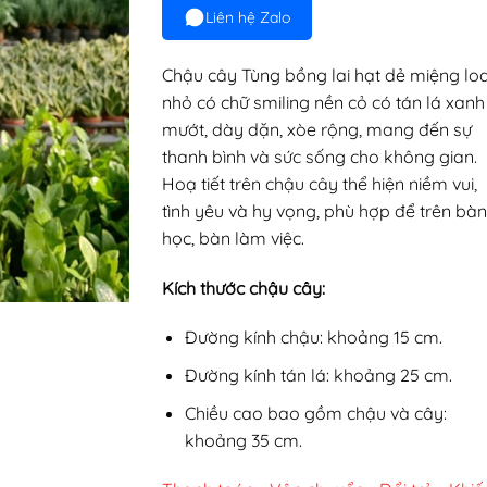
Liên hệ Zalo
Chậu cây Tùng bồng lai hạt dẻ miệng lo
nhỏ có chữ smiling nền cỏ có tán lá xanh
mướt, dày dặn, xòe rộng, mang đến sự
thanh bình và sức sống cho không gian.
Hoạ tiết trên chậu cây thể hiện niềm vui,
tình yêu và hy vọng, phù hợp để trên bàn
học, bàn làm việc.
Kích thước chậu cây:
Đường kính chậu: khoảng 15 cm.
Đường kính tán lá: khoảng 25 cm.
Chiều cao bao gồm chậu và cây:
khoảng 35 cm.