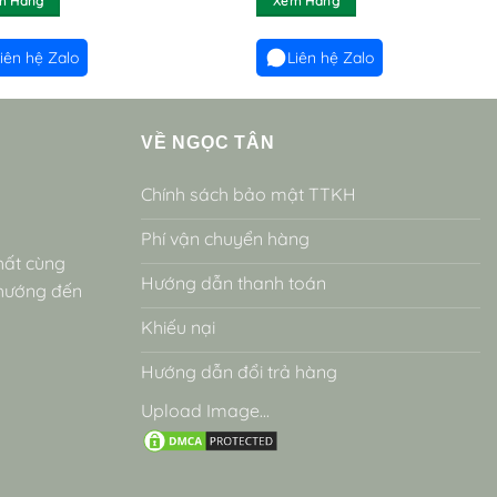
m Hàng
Xem Hàng
iên hệ Zalo
Liên hệ Zalo
VỀ NGỌC TÂN
Chính sách bảo mật TTKH
Phí vận chuyển hàng
hất cùng
Hướng dẫn thanh toán
 hướng đến
Khiếu nại
Hướng dẫn đổi trả hàng
Upload Image...