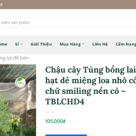
45
ome
Sỉ
Giới Thiệu
Mua Hàng
Liên Hệ
Cẩm Nan
ng lai để bàn
Chậu cây Tùng bồng lai
hạt dẻ miệng loa nhỏ c
chữ smiling nền cỏ –
TBLCHD4
105.000
₫