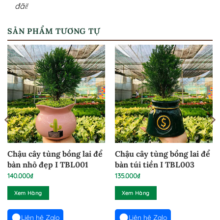
đãi!
SẢN PHẨM TƯƠNG TỰ
Chậu cây tùng bồng lai để
Chậu cây tùng bồng lai để
bàn nhỏ đẹp I TBL001
bàn túi tiền I TBL003
140.000
₫
135.000
₫
Xem Hàng
Xem Hàng
Liên hệ Zalo
Liên hệ Zalo