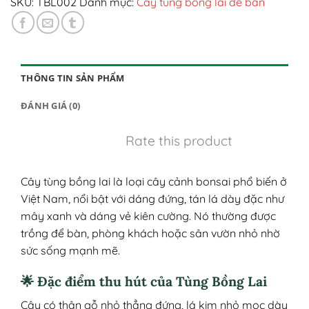
SKU:
TBL002
Danh mục:
Cây tùng bồng lai để bàn
THÔNG TIN SẢN PHẨM
ĐÁNH GIÁ (0)
Rate this product
Cây tùng bồng lai là loại cây cảnh bonsai phổ biến ở
Việt Nam, nổi bật với dáng đứng, tán lá dày đặc như
mây xanh và dáng vẻ kiên cường. Nó thường được
trồng để bàn, phòng khách hoặc sân vườn nhỏ nhờ
sức sống mạnh mẽ.
🌟 Đặc điểm thu hút của Tùng Bồng Lai
Cây có thân gỗ nhỏ thẳng đứng, lá kim nhỏ mọc dày