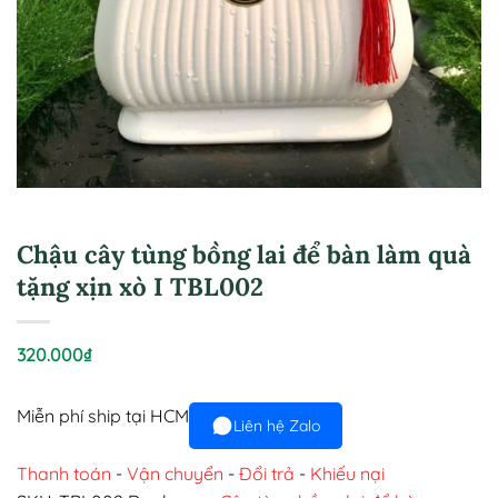
Chậu cây tùng bồng lai để bàn làm quà
tặng xịn xò I TBL002
320.000
₫
Miễn phí ship tại HCM
Liên hệ Zalo
Thanh toán
-
Vận chuyển
-
Đổi trả
-
Khiếu nại