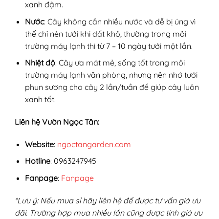
xanh đậm.
Nước
: Cây không cần nhiều nước và dễ bị úng vì
thế chỉ nên tưới khi đất khô, thường trong môi
trường máy lạnh thì từ 7 – 10 ngày tưới một lần.
Nhiệt độ
: Cây ưa mát mẻ, sống tốt trong môi
trường máy lạnh văn phòng, nhưng nên nhớ tưới
phun sương cho cây 2 lần/tuần để giúp cây luôn
xanh tốt.
Liên hệ Vườn Ngọc Tân:
Website
:
ngoctangarden.com
Hotline
: 0963247945
Fanpage
:
Fanpage
*Lưu ý: Nếu mua sỉ hãy liên hệ để được tư vấn giá ưu
đãi. Trường hợp mua nhiều lần cũng được tính giá ưu