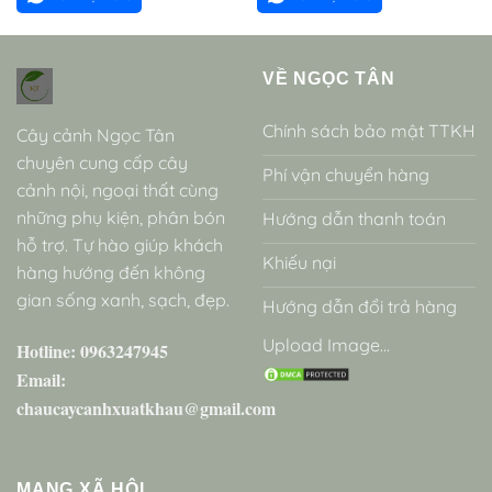
VỀ NGỌC TÂN
Chính sách bảo mật TTKH
Cây cảnh Ngọc Tân
chuyên cung cấp cây
Phí vận chuyển hàng
cảnh nội, ngoại thất cùng
những phụ kiện, phân bón
Hướng dẫn thanh toán
hỗ trợ. Tự hào giúp khách
Khiếu nại
hàng hướng đến không
gian sống xanh, sạch, đẹp.
Hướng dẫn đổi trả hàng
Upload Image...
Hotline: 0963247945
Email:
chaucaycanhxuatkhau@gmail.com
MẠNG XÃ HỘI