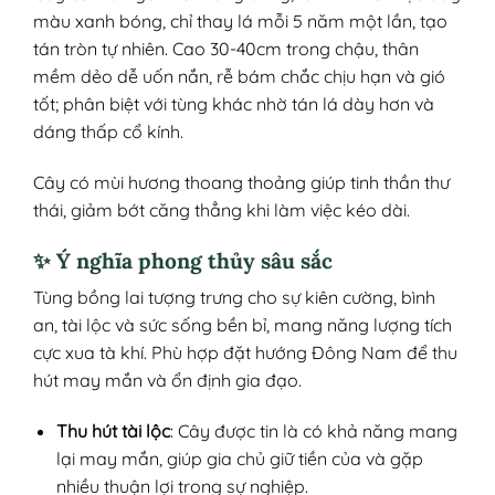
màu xanh bóng, chỉ thay lá mỗi 5 năm một lần, tạo
tán tròn tự nhiên. Cao 30-40cm trong chậu, thân
mềm dẻo dễ uốn nắn, rễ bám chắc chịu hạn và gió
tốt; phân biệt với tùng khác nhờ tán lá dày hơn và
dáng thấp cổ kính.
Cây có mùi hương thoang thoảng giúp tinh thần thư
thái, giảm bớt căng thẳng khi làm việc kéo dài.
✨ Ý nghĩa phong thủy sâu sắc
Tùng bồng lai tượng trưng cho sự kiên cường, bình
an, tài lộc và sức sống bền bỉ, mang năng lượng tích
cực xua tà khí. Phù hợp đặt hướng Đông Nam để thu
hút may mắn và ổn định gia đạo.
Thu hút tài lộc
: Cây được tin là có khả năng mang
lại may mắn, giúp gia chủ giữ tiền của và gặp
nhiều thuận lợi trong sự nghiệp.