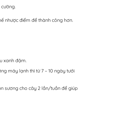
n cường.
chế nhược điểm để thành công hơn.
àu xanh đậm.
ờng máy lạnh thì từ 7 – 10 ngày tưới
un sương cho cây 2 lần/tuần để giúp