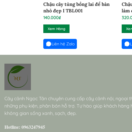
Chậu cây tùng bồng lai để bàn
Chậu
nhỏ đẹp I TBL001
làm 
140.000
₫
320.
Xem Hàng
Xe
Liên hệ Zalo
L
Cây cảnh Ngọc Tân chuyên cung cấp cây cảnh nội, ngoại t
những phụ kiện, phân bón hỗ trợ. Tự hào giúp khách hàng
không gian sống xanh, sạch, đẹp.
Hotline: 0963247945