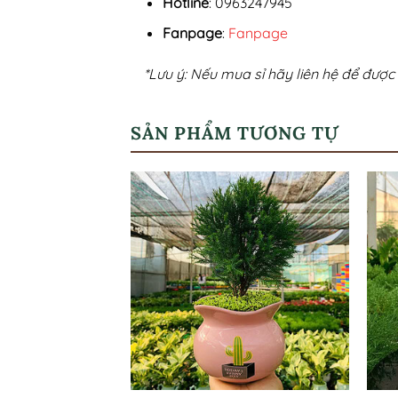
Hotline
: 0963247945
Fanpage
:
Fanpage
*Lưu ý: Nếu mua sỉ hãy liên hệ để được 
SẢN PHẨM TƯƠNG TỰ