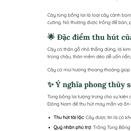
Cây tùng bồng lai là loại cây cảnh bon
cường. Nó thường được trồng để bàn,
🌟 Đặc điểm thu hút củ
Cây có thân gỗ nhỏ thẳng đứng, lá kim
trong chậu, thân mềm dẻo dễ uốn nắn, r
Cây có mùi hương thoang thoảng giúp ti
✨ Ý nghĩa phong thủy s
Tùng bồng lai tượng trưng cho sự kiên 
Đông Nam để thu hút may mắn và ổn đ
Thu hút tài lộc
: Cây được tin là có k
Quý nhân phù trợ
: Trồng Tùng Bồng 