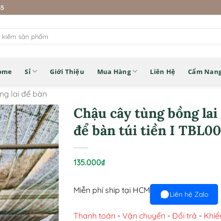
45
ome
Sỉ
Giới Thiệu
Mua Hàng
Liên Hệ
Cẩm Nan
ng lai để bàn
Chậu cây tùng bồng lai
để bàn túi tiền I TBL0
135.000
₫
Miễn phí ship tại HCM
Liên hệ Zalo
Thanh toán
-
Vận chuyển
-
Đổi trả
-
Khiế