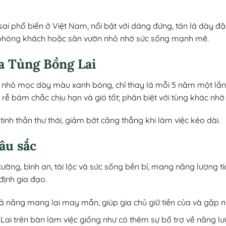
sai phổ biến ở Việt Nam, nổi bật với dáng đứng, tán lá dày 
 phòng khách hoặc sân vườn nhỏ nhờ sức sống mạnh mẽ.
a Tùng Bồng Lai
 nhỏ mọc dày màu xanh bóng, chỉ thay lá mỗi 5 năm một lần,
ễ bám chắc chịu hạn và gió tốt; phân biệt với tùng khác nhờ
nh thần thư thái, giảm bớt căng thẳng khi làm việc kéo dài.
âu sắc
cường, bình an, tài lộc và sức sống bền bỉ, mang năng lượng t
ịnh gia đạo.
hả năng mang lại may mắn, giúp gia chủ giữ tiền của và gặp nh
Lai trên bàn làm việc giống như có thêm sự bổ trợ về năng lư