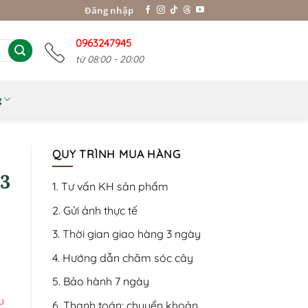
Đăng nhập
0963247945
từ 08:00 - 20:00
g
QUY TRÌNH MUA HÀNG
03
1. Tư vấn KH sản phẩm
2. Gửi ảnh thực tế
3. Thời gian giao hàng 3 ngày
4. Hướng dẫn chăm sóc cây
5. Bảo hành 7 ngày
u
6. Thanh toán: chuyển khoản,