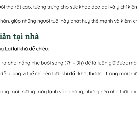
uổi thọ rất cao, tượng trưng cho sức khỏe dẻo dai và ý chí kiê
 Thân, giúp những người tuổi này phát huy thế mạnh và kiềm 
iản tại nhà
 Lai lại khá dễ chiều:
y ra phơi nắng nhẹ buổi sáng (7h – 9h) để lá luôn giữ được m
ễ bị úng vì thế chỉ nên tưới khi đất khô, thường trong môi trư
trong môi trường máy lạnh văn phòng, nhưng nên nhớ tưới ph