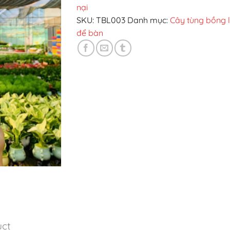
nại
SKU:
TBL003
Danh mục:
Cây tùng bồng l
để bàn
uct