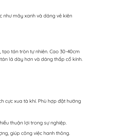
đặc như mây xanh và dáng vẻ kiên
 tạo tán tròn tự nhiên. Cao 30-40cm
 tán lá dày hơn và dáng thấp cổ kính.
ích cực xua tà khí. Phù hợp đặt hướng
iều thuận lợi trong sự nghiệp.
ợng, giúp công việc hanh thông.