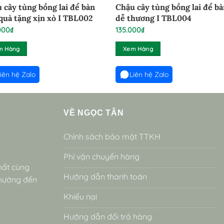
 cây tùng bồng lai để bàn
Chậu cây tùng bồng lai để b
quà tặng xịn xò I TBL002
dễ thương I TBL004
000
₫
135.000
₫
m Hàng
Xem Hàng
iên hệ Zalo
Liên hệ Zalo
VỀ NGỌC TÂN
Chính sách bảo mật TTKH
Phí vận chuyển hàng
hất cùng
Hướng dẫn thanh toán
 hướng đến
Khiếu nại
Hướng dẫn đổi trả hàng