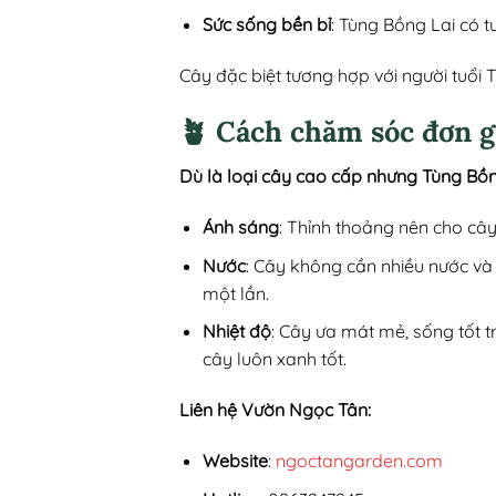
Sức sống bền bỉ
: Tùng Bồng Lai có t
Cây đặc biệt tương hợp với người tuổi
🪴 Cách chăm sóc đơn g
Dù là loại cây cao cấp nhưng Tùng Bồng
Ánh sáng
: Thỉnh thoảng nên cho câ
Nước
: Cây không cần nhiều nước và d
một lần.
Nhiệt độ
: Cây ưa mát mẻ, sống tốt 
cây luôn xanh tốt.
Liên hệ Vườn Ngọc Tân:
Website
:
ngoctangarden.com