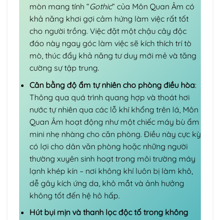
mòn mang tính “
Gothic
” của Môn Quan Âm có
khả năng khơi gợi cảm hứng làm việc rất tốt
cho người trồng. Việc đặt một chậu cây độc
đáo này ngay góc làm việc sẽ kích thích trí tò
mò, thúc đẩy khả năng tư duy mới mẻ và tăng
cường sự tập trung.
Cân bằng độ ẩm tự nhiên cho phòng điều hòa
:
Thông qua quá trình quang hợp và thoát hơi
nước tự nhiên qua các lỗ khí khổng trên lá, Môn
Quan Âm hoạt động như một chiếc máy bù ẩm
mini nhẹ nhàng cho căn phòng. Điều này cực kỳ
có lợi cho dân văn phòng hoặc những người
thường xuyên sinh hoạt trong môi trường máy
lạnh khép kín – nơi không khí luôn bị làm khô,
dễ gây kích ứng da, khô mắt và ảnh hưởng
không tốt đến hệ hô hấp.
Hút bụi mịn và thanh lọc độc tố trong không