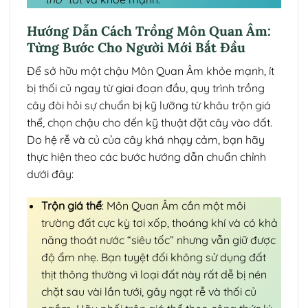
Hướng Dẫn Cách Trồng Môn Quan Âm:
Từng Bước Cho Người Mới Bắt Đầu
Để sở hữu một chậu Môn Quan Âm khỏe mạnh, ít
bị thối củ ngay từ giai đoạn đầu, quy trình trồng
cây đòi hỏi sự chuẩn bị kỹ lưỡng từ khâu trộn giá
thể, chọn chậu cho đến kỹ thuật đặt cây vào đất.
Do hệ rễ và củ của cây khá nhạy cảm, bạn hãy
thực hiện theo các bước hướng dẫn chuẩn chỉnh
dưới đây:
Trộn giá thể
: Môn Quan Âm cần một môi
trường đất cực kỳ tơi xốp, thoáng khí và có khả
năng thoát nước “siêu tốc” nhưng vẫn giữ được
độ ẩm nhẹ. Bạn tuyệt đối không sử dụng đất
thịt thông thường vì loại đất này rất dễ bị nén
chặt sau vài lần tưới, gây ngạt rễ và thối củ