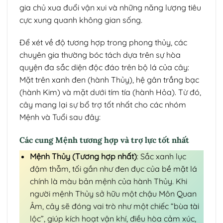
gia chủ xua đuổi vận xui và những năng lượng tiêu
cực xung quanh không gian sống.
Để xét về độ tương hợp trong phong thủy, các
chuyên gia thường bóc tách dựa trên sự hòa
quyện đa sắc diện độc đáo trên bộ lá của cây:
Mặt trên xanh đen (hành Thủy), hệ gân trắng bạc
(hành Kim) và mặt dưới tím tía (hành Hỏa). Từ đó,
cây mang lại sự bổ trợ tốt nhất cho các nhóm
Mệnh và Tuổi sau đây:
Các cung Mệnh tương hợp và trợ lực tốt nhất
Mệnh Thủy (Tương hợp nhất)
: Sắc xanh lục
đậm thẫm, tối gần như đen đục của bề mặt lá
chính là màu bản mệnh của hành Thủy. Khi
người mệnh Thủy sở hữu một chậu Môn Quan
Âm, cây sẽ đóng vai trò như một chiếc “bùa tài
lộc”, giúp kích hoạt vận khí, điều hòa cảm xúc,