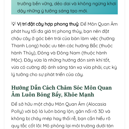
trưởng bền vững, dẻo dai và không ngừng khơi
dậy những ý tưởng sáng tạo mới.
💡
Vị trí đặt cây hợp phong thuỷ
: Để Môn Quan Âm
phát huy tối đa giá trị phong thủy, bạn nên đặt
chậu cây ở góc bên trái của bàn làm việc (hướng
Thanh Long) hoặc ưu tiên các hướng Bắc (thuộc
hành Thủy), Đông và Đông Nam (thuộc hành
Mộc). Đây vừa là những hướng đón sinh khí tốt,
vừa có cường độ ánh sáng tán xạ vừa phải, cực kỳ
lý tưởng cho sự phát triển của cây.
Hướng Dẫn Cách Chăm Sóc Môn Quan
Âm Luôn Bóng Bẩy, Khỏe Mạnh
Để sở hữu một chậu Môn Quan Âm (Alocasia
Polly) với bộ lá luôn bóng lộn, gân nổi rõ 3D và
không bị cháy mép hay thối rễ, bạn cần hiểu rõ
quy tắc cốt lõi: Mô phỏng lại môi trường dưới tán