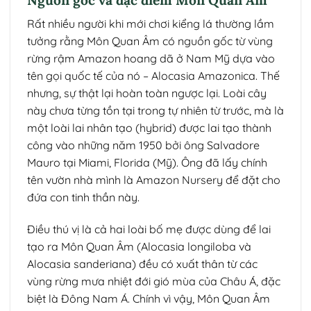
Nguồn gốc và đặc điểm Môn Quan Âm
Rất nhiều người khi mới chơi kiểng lá thường lầm
tưởng rằng Môn Quan Âm có nguồn gốc từ vùng
rừng rậm Amazon hoang dã ở Nam Mỹ dựa vào
tên gọi quốc tế của nó – Alocasia Amazonica. Thế
nhưng, sự thật lại hoàn toàn ngược lại. Loài cây
này chưa từng tồn tại trong tự nhiên từ trước, mà là
một loài lai nhân tạo (hybrid) được lai tạo thành
công vào những năm 1950 bởi ông Salvadore
Mauro tại Miami, Florida (Mỹ). Ông đã lấy chính
tên vườn nhà mình là Amazon Nursery để đặt cho
đứa con tinh thần này.
Điều thú vị là cả hai loài bố mẹ được dùng để lai
tạo ra Môn Quan Âm (Alocasia longiloba và
Alocasia sanderiana) đều có xuất thân từ các
vùng rừng mưa nhiệt đới gió mùa của Châu Á, đặc
biệt là Đông Nam Á. Chính vì vậy, Môn Quan Âm