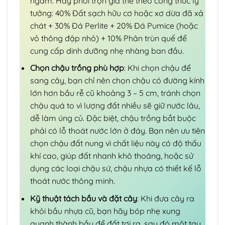
ngầm. Hãy phối trộn giá thể theo công thức lý
tưởng: 40% Đất sạch hữu cơ hoặc xơ dừa đã xả
chát + 30% Đá Perlite + 20% Đá Pumice (hoặc
vỏ thông đập nhỏ) + 10% Phân trùn quế để
cung cấp dinh dưỡng nhẹ nhàng ban đầu.
Chọn chậu trồng phù hợp
: Khi chọn chậu để
sang cây, bạn chỉ nên chọn chậu có đường kính
lớn hơn bầu rễ cũ khoảng 3 – 5 cm, tránh chọn
chậu quá to vì lượng đất nhiều sẽ giữ nước lâu,
dễ làm úng củ. Đặc biệt, chậu trồng bắt buộc
phải có lỗ thoát nước lớn ở đáy. Bạn nên ưu tiên
chọn chậu đất nung vì chất liệu này có độ thấu
khí cao, giúp đất nhanh khô thoáng, hoặc sử
dụng các loại chậu sứ, chậu nhựa có thiết kế lỗ
thoát nước thông minh.
Kỹ thuật tách bầu và đặt cây
: Khi đưa cây ra
khỏi bầu nhựa cũ, bạn hãy bóp nhẹ xung
quanh thành bầu để đất tơi ra, sau đó một tay