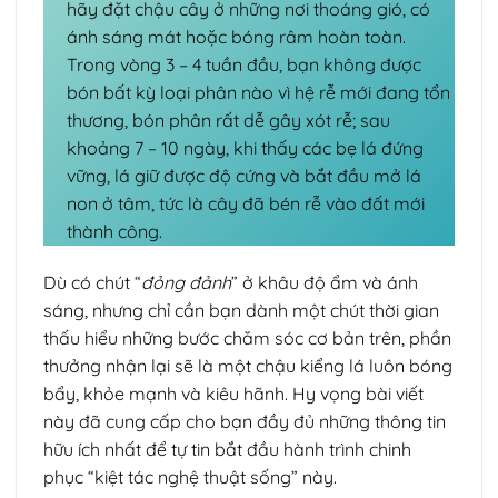
hãy đặt chậu cây ở những nơi thoáng gió, có
ánh sáng mát hoặc bóng râm hoàn toàn.
Trong vòng 3 – 4 tuần đầu, bạn không được
bón bất kỳ loại phân nào vì hệ rễ mới đang tổn
thương, bón phân rất dễ gây xót rễ; sau
khoảng 7 – 10 ngày, khi thấy các bẹ lá đứng
vững, lá giữ được độ cứng và bắt đầu mở lá
non ở tâm, tức là cây đã bén rễ vào đất mới
thành công.
Dù có chút “
đỏng đảnh
” ở khâu độ ẩm và ánh
sáng, nhưng chỉ cần bạn dành một chút thời gian
thấu hiểu những bước chăm sóc cơ bản trên, phần
thưởng nhận lại sẽ là một chậu kiểng lá luôn bóng
bẩy, khỏe mạnh và kiêu hãnh. Hy vọng bài viết
này đã cung cấp cho bạn đầy đủ những thông tin
hữu ích nhất để tự tin bắt đầu hành trình chinh
phục “kiệt tác nghệ thuật sống” này.