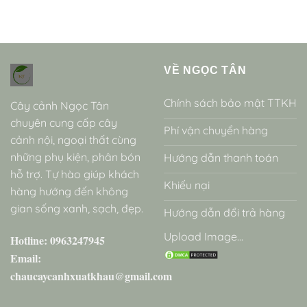
VỀ NGỌC TÂN
Chính sách bảo mật TTKH
Cây cảnh Ngọc Tân
chuyên cung cấp cây
Phí vận chuyển hàng
cảnh nội, ngoại thất cùng
những phụ kiện, phân bón
Hướng dẫn thanh toán
hỗ trợ. Tự hào giúp khách
Khiếu nại
hàng hướng đến không
gian sống xanh, sạch, đẹp.
Hướng dẫn đổi trả hàng
Upload Image...
Hotline: 0963247945
Email:
chaucaycanhxuatkhau@gmail.com