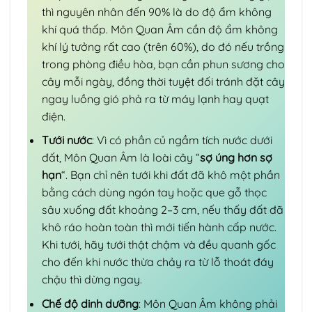
thì nguyên nhân đến 90% là do độ ẩm không
khí quá thấp. Môn Quan Âm cần độ ẩm không
khí lý tưởng rất cao (trên 60%), do đó nếu trồng
trong phòng điều hòa, bạn cần phun sương cho
cây mỗi ngày, đồng thời tuyệt đối tránh đặt cây
ngay luồng gió phả ra từ máy lạnh hay quạt
điện.
Tưới nước
: Vì có phần củ ngầm tích nước dưới
đất, Môn Quan Âm là loài cây “
sợ úng hơn sợ
hạn
“. Bạn chỉ nên tưới khi đất đã khô một phần
bằng cách dùng ngón tay hoặc que gỗ thọc
sâu xuống đất khoảng 2–3 cm, nếu thấy đất đã
khô ráo hoàn toàn thì mới tiến hành cấp nước.
Khi tưới, hãy tưới thật chậm và đều quanh gốc
cho đến khi nước thừa chảy ra từ lỗ thoát đáy
chậu thì dừng ngay.
Chế độ dinh dưỡng
: Môn Quan Âm không phải