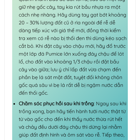
giữ nhẹ gốc cây, tay kia rút bầu nhựa ra một
cách nhẹ nhàng. Hãy dùng tay gạt bớt khoảng
20 – 30% lượng đất cũ ở rìa ngoài để rễ dễ
dàng tiếp xúc với giá thể mới, đồng thời kiểm
tra xem có rễ nào bị thối đen thì dùng kéo sạch
cắt bỏ. Khi đặt cây vào chậu mới, hãy đổ trước
một lớp đá Pumice lớn xuống đáy chậu để lót
lổ, cho đất vào khoảng 1/3 chậu rồi đặt bầu
cây vào giữa; lưu ý chỉ lấp đất vừa chạm đến
phần bẹ lá sát mặt đất, tuyệt đối không chôn
gốc quá sâu vì bẹ lá rất dễ bị ngậm nước dẫn
đến thối gốc.
Chăm sóc phục hồi sau khi trồng
: Ngay sau khi
trồng xong, bạn hãy tiến hành tưới nước thật từ
từ vào gốc cho đến khi thấy nước thừa rút hết
và chảy đều dưới đáy chậu thì dừng lại nhằm
giúp đất định hình và ôm sát vào rễ. Tiếp theo,