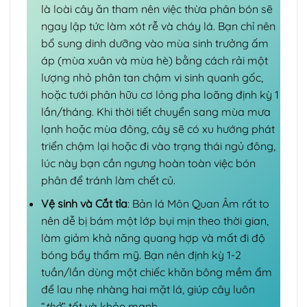
là loài cây ăn tham nên việc thừa phân bón sẽ
ngay lập tức làm xót rễ và cháy lá. Bạn chỉ nên
bổ sung dinh dưỡng vào mùa sinh trưởng ấm
áp (mùa xuân và mùa hè) bằng cách rải một
lượng nhỏ phân tan chậm vi sinh quanh gốc,
hoặc tưới phân hữu cơ lỏng pha loãng định kỳ 1
lần/tháng. Khi thời tiết chuyển sang mùa mưa
lạnh hoặc mùa đông, cây sẽ có xu hướng phát
triển chậm lại hoặc đi vào trạng thái ngủ đông,
lúc này bạn cần ngưng hoàn toàn việc bón
phân để tránh làm chết củ.
Vệ sinh và Cắt tỉa
: Bản lá Môn Quan Âm rất to
nên dễ bị bám một lớp bụi mịn theo thời gian,
làm giảm khả năng quang hợp và mất đi độ
bóng bẩy thẩm mỹ. Bạn nên định kỳ 1-2
tuần/lần dùng một chiếc khăn bông mềm ẩm
để lau nhẹ nhàng hai mặt lá, giúp cây luôn
“
thở
” tốt và khỏe mạnh.