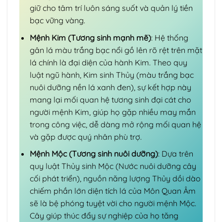
giữ cho tâm trí luôn sáng suốt và quản lý tiền
bạc vững vàng.
Mệnh Kim (Tương sinh mạnh mẽ)
: Hệ thống
gân lá màu trắng bạc nổi gồ lên rõ rệt trên mặt
lá chính là đại diện của hành Kim. Theo quy
luật ngũ hành, Kim sinh Thủy (màu trắng bạc
nuôi dưỡng nền lá xanh đen), sự kết hợp này
mang lại mối quan hệ tương sinh đại cát cho
người mệnh Kim, giúp họ gặp nhiều may mắn
trong công việc, dễ dàng mở rộng mối quan hệ
và gặp được quý nhân phù trợ.
Mệnh Mộc (Tương sinh nuôi dưỡng)
: Dựa trên
quy luật Thủy sinh Mộc (Nước nuôi dưỡng cây
cối phát triển), nguồn năng lượng Thủy dồi dào
chiếm phần lớn diện tích lá của Môn Quan Âm
sẽ là bệ phóng tuyệt vời cho người mệnh Mộc.
Cây giúp thúc đẩy sự nghiệp của họ tăng