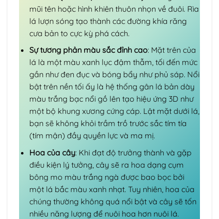
mũi tên hoặc hình khiên thuôn nhọn về đuôi. Rìa
lá lượn sóng tạo thành các đường khía răng
cưa bản to cực kỳ phá cách.
Sự tương phản màu sắc đỉnh cao
: Mặt trên của
lá là một màu xanh lục đậm thẫm, tối đến mức
gần như đen đục và bóng bẩy như phủ sáp. Nổi
bật trên nền tối ấy là hệ thống gân lá bản dày
màu trắng bạc nổi gồ lên tạo hiệu ứng 3D như
một bộ khung xương cứng cáp. Lật mặt dưới lá,
bạn sẽ không khỏi trầm trồ trước sắc tím tía
(tím mận) đầy quyền lực và ma mị.
Hoa của cây
: Khi đạt độ trưởng thành và gặp
điều kiện lý tưởng, cây sẽ ra hoa dạng cụm
bông mo màu trắng ngà được bao bọc bởi
một lá bắc màu xanh nhạt. Tuy nhiên, hoa của
chúng thường không quá nổi bật và cây sẽ tốn
nhiều năng lượng để nuôi hoa hơn nuôi lá.