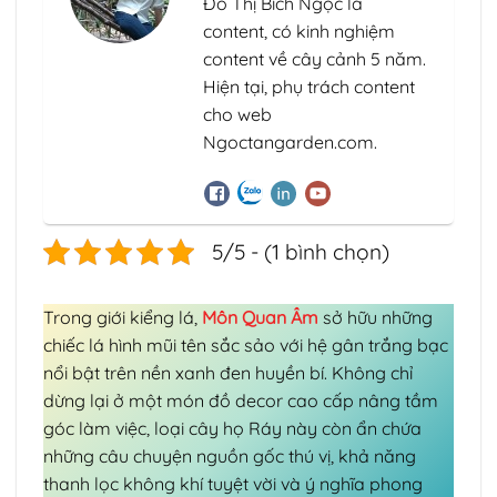
Đỗ Thị Bích Ngọc là
content, có kinh nghiệm
content về cây cảnh 5 năm.
Hiện tại, phụ trách content
cho web
Ngoctangarden.com.
5/5 - (1 bình chọn)
Trong giới kiểng lá,
Môn Quan Âm
sở hữu những
chiếc lá hình mũi tên sắc sảo với hệ gân trắng bạc
nổi bật trên nền xanh đen huyền bí. Không chỉ
dừng lại ở một món đồ decor cao cấp nâng tầm
góc làm việc, loại cây họ Ráy này còn ẩn chứa
những câu chuyện nguồn gốc thú vị, khả năng
thanh lọc không khí tuyệt vời và ý nghĩa phong