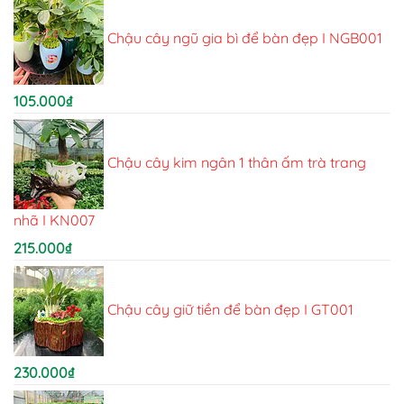
Chậu cây ngũ gia bì để bàn đẹp I NGB001
105.000
₫
Chậu cây kim ngân 1 thân ấm trà trang
nhã I KN007
215.000
₫
Chậu cây giữ tiền để bàn đẹp I GT001
230.000
₫