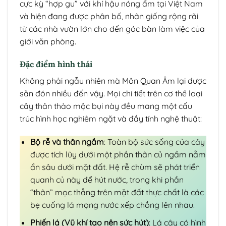
cực kỳ “hợp gu” với khí hậu nóng ẩm tại Việt Nam
và hiện đang được phân bố, nhân giống rộng rãi
từ các nhà vườn lớn cho đến góc bàn làm việc của
giới văn phòng.
Đặc điểm hình thái
Không phải ngẫu nhiên mà Môn Quan Âm lại được
săn đón nhiều đến vậy. Mọi chi tiết trên cơ thể loại
cây thân thảo mộc bụi này đều mang một cấu
trúc hình học nghiêm ngặt và đầy tính nghệ thuật:
Bộ rễ và thân ngầm
: Toàn bộ sức sống của cây
được tích lũy dưới một phần thân củ ngầm nằm
ẩn sâu dưới mặt đất. Hệ rễ chùm sẽ phát triển
quanh củ này để hút nước, trong khi phần
“thân” mọc thẳng trên mặt đất thực chất là các
bẹ cuống lá mọng nước xếp chồng lên nhau.
Phiến lá (Vũ khí tạo nên sức hút)
: Lá cây có hình