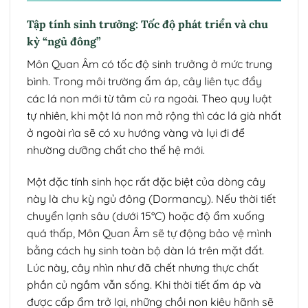
Tập tính sinh trưởng: Tốc độ phát triển và chu
kỳ “ngủ đông”
Môn Quan Âm có tốc độ sinh trưởng ở mức trung
bình. Trong môi trường ấm áp, cây liên tục đẩy
các lá non mới từ tâm củ ra ngoài. Theo quy luật
tự nhiên, khi một lá non mở rộng thì các lá già nhất
ở ngoài rìa sẽ có xu hướng vàng và lụi đi để
nhường dưỡng chất cho thế hệ mới.
Một đặc tính sinh học rất đặc biệt của dòng cây
này là chu kỳ ngủ đông (Dormancy). Nếu thời tiết
chuyển lạnh sâu (dưới 15°C) hoặc độ ẩm xuống
quá thấp, Môn Quan Âm sẽ tự động bảo vệ mình
bằng cách hy sinh toàn bộ dàn lá trên mặt đất.
Lúc này, cây nhìn như đã chết nhưng thực chất
phần củ ngầm vẫn sống. Khi thời tiết ấm áp và
được cấp ẩm trở lại, những chồi non kiêu hãnh sẽ