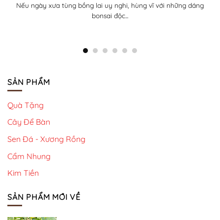
Tùng Bồng Lai mini với tán lá kim dày như những đám mây
xanh và...
SẢN PHẨM
Quà Tặng
Cây Để Bàn
Sen Đá - Xương Rồng
Cẩm Nhung
Kim Tiền
SẢN PHẨM MỚI VỀ