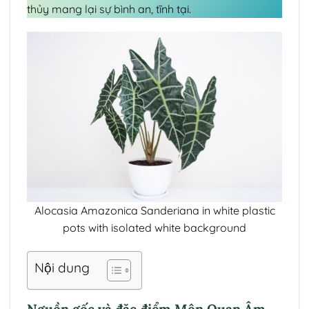
thủy mang lại sự bình an, tĩnh tại.
Alocasia Amazonica Sanderiana in white plastic
pots with isolated white background
Nội dung