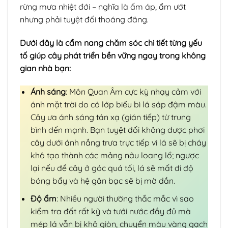
rừng mưa nhiệt đới – nghĩa là ấm áp, ẩm ướt
nhưng phải tuyệt đối thoáng đãng.
Dưới đây là cẩm nang chăm sóc chi tiết từng yếu
tố giúp cây phát triển bền vững ngay trong không
gian nhà bạn:
Ánh sáng
: Môn Quan Âm cực kỳ nhạy cảm với
ánh mặt trời do có lớp biểu bì lá sáp đậm màu.
Cây ưa ánh sáng tán xạ (gián tiếp) từ trung
bình đến mạnh. Bạn tuyệt đối không được phơi
cây dưới ánh nắng trưa trực tiếp vì lá sẽ bị cháy
khô tạo thành các mảng nâu loang lổ; ngược
lại nếu để cây ở góc quá tối, lá sẽ mất đi độ
bóng bẩy và hệ gân bạc sẽ bị mờ dần.
Độ ẩm
: Nhiều người thường thắc mắc vì sao
kiểm tra đất rất kỹ và tưới nước đầy đủ mà
mép lá vẫn bị khô giòn, chuyển màu vàng gạch