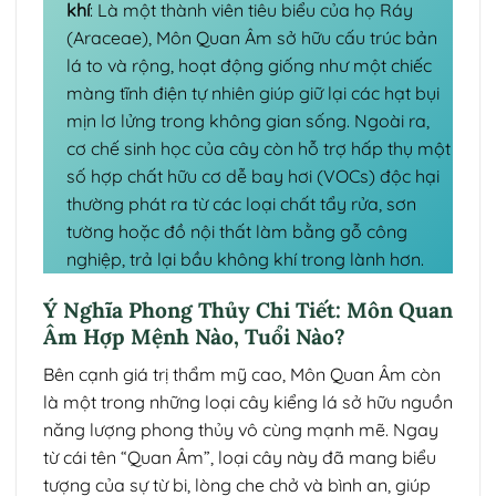
khí
: Là một thành viên tiêu biểu của họ Ráy
(Araceae), Môn Quan Âm sở hữu cấu trúc bản
lá to và rộng, hoạt động giống như một chiếc
màng tĩnh điện tự nhiên giúp giữ lại các hạt bụi
mịn lơ lửng trong không gian sống. Ngoài ra,
cơ chế sinh học của cây còn hỗ trợ hấp thụ một
số hợp chất hữu cơ dễ bay hơi (VOCs) độc hại
thường phát ra từ các loại chất tẩy rửa, sơn
tường hoặc đồ nội thất làm bằng gỗ công
nghiệp, trả lại bầu không khí trong lành hơn.
Ý Nghĩa Phong Thủy Chi Tiết: Môn Quan
Âm Hợp Mệnh Nào, Tuổi Nào?
Bên cạnh giá trị thẩm mỹ cao, Môn Quan Âm còn
là một trong những loại cây kiểng lá sở hữu nguồn
năng lượng phong thủy vô cùng mạnh mẽ. Ngay
từ cái tên “Quan Âm”, loại cây này đã mang biểu
tượng của sự từ bi, lòng che chở và bình an, giúp