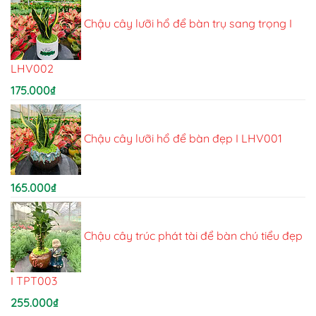
Chậu cây lưỡi hổ để bàn trụ sang trọng I
LHV002
175.000
₫
Chậu cây lưỡi hổ để bàn đẹp I LHV001
165.000
₫
Chậu cây trúc phát tài để bàn chú tiểu đẹp
I TPT003
255.000
₫