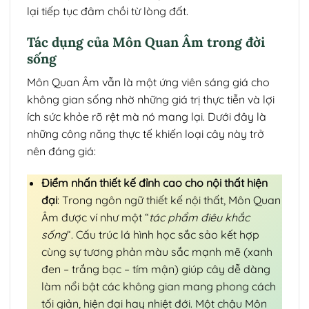
lại tiếp tục đâm chồi từ lòng đất.
Tác dụng của Môn Quan Âm trong đời
sống
Môn Quan Âm vẫn là một ứng viên sáng giá cho
không gian sống nhờ những giá trị thực tiễn và lợi
ích sức khỏe rõ rệt mà nó mang lại. Dưới đây là
những công năng thực tế khiến loại cây này trở
nên đáng giá:
Điểm nhấn thiết kế đỉnh cao cho nội thất hiện
đại
: Trong ngôn ngữ thiết kế nội thất, Môn Quan
Âm được ví như một “
tác phẩm điêu khắc
sống
“. Cấu trúc lá hình học sắc sảo kết hợp
cùng sự tương phản màu sắc mạnh mẽ (xanh
đen – trắng bạc – tím mận) giúp cây dễ dàng
làm nổi bật các không gian mang phong cách
tối giản, hiện đại hay nhiệt đới. Một chậu Môn