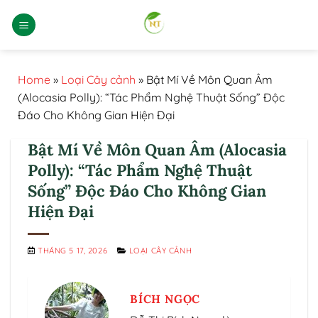
Bỏ
qua
nội
dung
Home
»
Loại Cây cảnh
»
Bật Mí Về Môn Quan Âm
(Alocasia Polly): “Tác Phẩm Nghệ Thuật Sống” Độc
Đáo Cho Không Gian Hiện Đại
Bật Mí Về Môn Quan Âm (Alocasia
Polly): “Tác Phẩm Nghệ Thuật
Sống” Độc Đáo Cho Không Gian
Hiện Đại
THÁNG 5 17, 2026
LOẠI CÂY CẢNH
BÍCH NGỌC