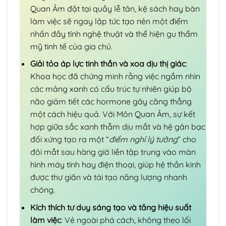
Quan Âm đặt tại quầy lễ tân, kệ sách hay bàn
làm việc sẽ ngay lập tức tạo nên một điểm
nhấn đầy tính nghệ thuật và thể hiện gu thẩm
mỹ tinh tế của gia chủ.
Giải tỏa áp lực tinh thần và xoa dịu thị giác
:
Khoa học đã chứng minh rằng việc ngắm nhìn
các mảng xanh có cấu trúc tự nhiên giúp bộ
não giảm tiết các hormone gây căng thẳng
một cách hiệu quả. Với Môn Quan Âm, sự kết
hợp giữa sắc xanh thẫm dịu mắt và hệ gân bạc
đối xứng tạo ra một “
điểm nghỉ lý tưởng
” cho
đôi mắt sau hàng giờ liền tập trung vào màn
hình máy tính hay điện thoại, giúp hệ thần kinh
được thư giãn và tái tạo năng lượng nhanh
chóng.
Kích thích tư duy sáng tạo và tăng hiệu suất
làm việc
: Vẻ ngoài phá cách, không theo lối