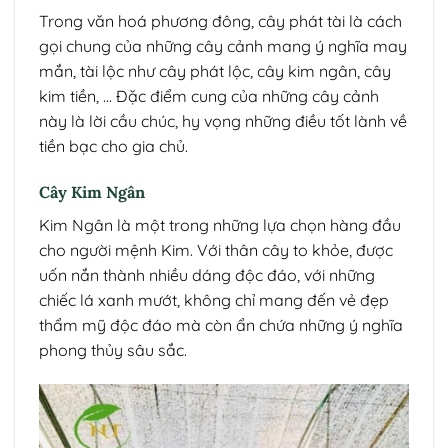
Trong văn hoá phương đông, cây phát tài là cách
gọi chung của những cây cảnh mang ý nghĩa may
mắn, tài lộc như cây phát lộc, cây kim ngân, cây
kim tiền, … Đặc điểm cung của những cây cảnh
này là lời cầu chúc, hy vọng những điều tốt lành về
tiền bạc cho gia chủ.
Cây Kim Ngân
Kim Ngân là một trong những lựa chọn hàng đầu
cho người mệnh Kim. Với thân cây to khỏe, được
uốn nắn thành nhiều dáng độc đáo, với những
chiếc lá xanh mướt, không chỉ mang đến vẻ đẹp
thẩm mỹ độc đáo mà còn ẩn chứa những ý nghĩa
phong thủy sâu sắc.