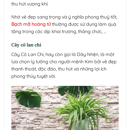
thu hút vượng khí.
Nhờ vẻ đẹp sang trọng và ý nghĩa phong thuỷ tốt,
Bạch mã hoàng tử
thường được sử dụng làm quà
tặng trong các dịp khai trương, thăng chức, …
Cây cỏ lan chi
Cây Cỏ Lan Chi, hay còn gọi là Dây Nhện, là một
lựa chọn lý tưởng cho người mệnh Kim bởi vẻ đẹp
thanh thoát, độc đáo, thu hút và những lợi ích
phong thủy tuyệt vời.