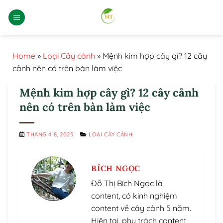
Bỏ
qua
nội
dung
Home
»
Loại Cây cảnh
»
Mệnh kim hợp cây gì? 12 cây
cảnh nên có trên bàn làm việc
Mệnh kim hợp cây gì? 12 cây cảnh
nên có trên bàn làm việc
THÁNG 4 8, 2025
LOẠI CÂY CẢNH
BÍCH NGỌC
Đỗ Thị Bích Ngọc là
content, có kinh nghiệm
content về cây cảnh 5 năm.
Hiện tại, phụ trách content