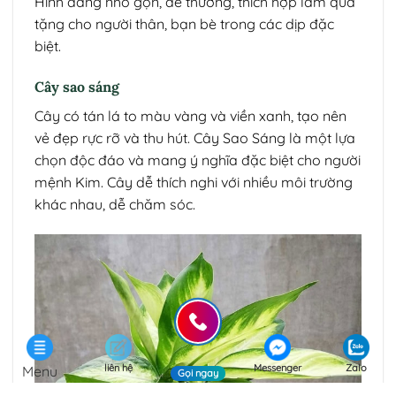
Hình dáng nhỏ gọn, dễ thương, thích hợp làm quà
tặng cho người thân, bạn bè trong các dịp đặc
biệt.
Cây sao sáng
Cây có tán lá to màu vàng và viền xanh, tạo nên
vẻ đẹp rực rỡ và thu hút. Cây Sao Sáng là một lựa
chọn độc đáo và mang ý nghĩa đặc biệt cho người
mệnh Kim. Cây dễ thích nghi với nhiều môi trường
khác nhau, dễ chăm sóc.
liên hệ
Messenger
Zalo
Menu
Gọi ngay