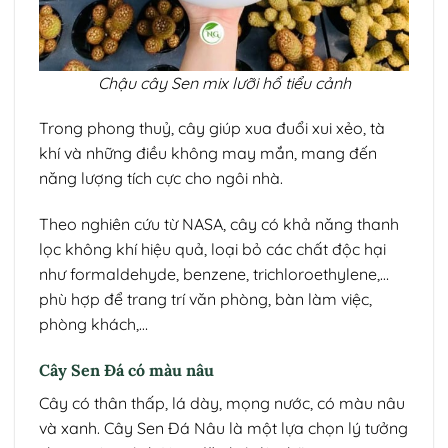
Chậu cây Sen mix lưỡi hổ tiểu cảnh
Trong phong thuỷ, cây giúp xua đuổi xui xẻo, tà
khí và những điều không may mắn, mang đến
năng lượng tích cực cho ngôi nhà.
Theo nghiên cứu từ NASA, cây có khả năng thanh
lọc không khí hiệu quả, loại bỏ các chất độc hại
như formaldehyde, benzene, trichloroethylene,…
phù hợp để trang trí văn phòng, bàn làm việc,
phòng khách,…
Cây Sen Đá có màu nâu
Cây có thân thấp, lá dày, mọng nước, có màu nâu
và xanh. Cây Sen Đá Nâu là một lựa chọn lý tưởng