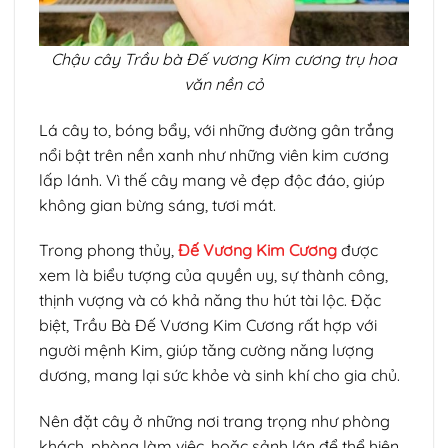
Chậu cây Trầu bà Đế vương Kim cương trụ hoa
văn nền cỏ
Lá cây to, bóng bẩy, với những đường gân trắng
nổi bật trên nền xanh như những viên kim cương
lấp lánh. Vì thế cây mang vẻ đẹp độc đáo, giúp
không gian bừng sáng, tươi mát.
Trong phong thủy,
Đế Vương Kim Cương
được
xem là biểu tượng của quyền uy, sự thành công,
thịnh vượng và có khả năng thu hút tài lộc. Đặc
biệt, Trầu Bà Đế Vương Kim Cương rất hợp với
người mệnh Kim, giúp tăng cường năng lượng
dương, mang lại sức khỏe và sinh khí cho gia chủ.
Nên đặt cây ở những nơi trang trọng như phòng
khách, phòng làm việc, hoặc sảnh lớn để thể hiện