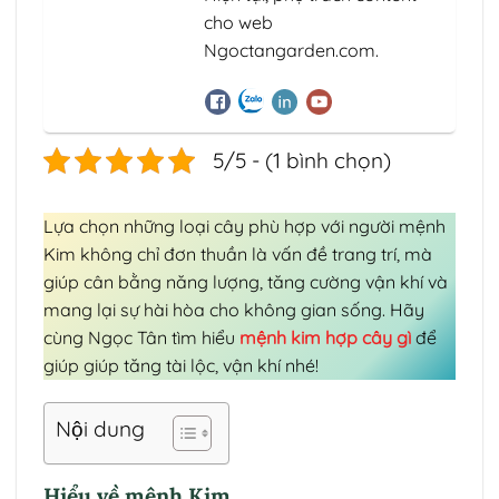
cho web
Ngoctangarden.com.
5/5 - (1 bình chọn)
Lựa chọn những loại cây phù hợp với người mệnh
Kim không chỉ đơn thuần là vấn đề trang trí, mà
giúp cân bằng năng lượng, tăng cường vận khí và
mang lại sự hài hòa cho không gian sống. Hãy
cùng Ngọc Tân tìm hiểu
mệnh kim hợp cây gì
để
giúp giúp tăng tài lộc, vận khí nhé!
Nội dung
Hiểu về mệnh Kim