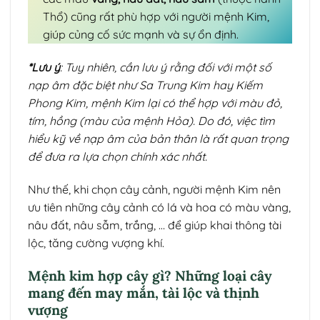
Thổ) cũng rất phù hợp với người mệnh Kim,
giúp củng cố sức mạnh và sự ổn định.
*Lưu ý
: Tuy nhiên, cần lưu ý rằng đối với một số
nạp âm đặc biệt như Sa Trung Kim hay Kiếm
Phong Kim, mệnh Kim lại có thể hợp với màu đỏ,
tím, hồng (màu của mệnh Hỏa). Do đó, việc tìm
hiểu kỹ về nạp âm của bản thân là rất quan trọng
để đưa ra lựa chọn chính xác nhất.
Như thế, khi chọn cây cảnh, người mệnh Kim nên
ưu tiên những cây cảnh có lá và hoa có màu vàng,
nâu đất, nâu sẫm, trắng, … để giúp khai thông tài
lộc, tăng cường vượng khí.
Mệnh kim hợp cây gì? Những loại cây
mang đến may mắn, tài lộc và thịnh
vượng