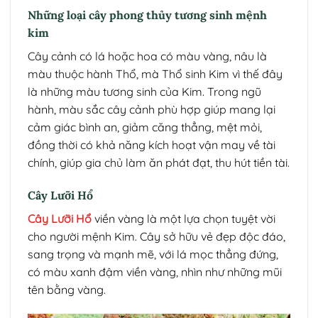
Những loại cây phong thủy tương sinh mệnh
kim
Cây cảnh có lá hoặc hoa có màu vàng, nâu là
màu thuộc hành Thổ, mà Thổ sinh Kim vì thế đây
là những màu tương sinh của Kim. Trong ngũ
hành, màu sắc cây cảnh phù hợp giúp mang lại
cảm giác bình an, giảm căng thẳng, mệt mỏi,
đồng thời có khả năng kích hoạt vận may về tài
chính, giúp gia chủ làm ăn phát đạt, thu hút tiền tài.
Cây Lưỡi Hổ
Cây Lưỡi Hổ
viền vàng là một lựa chọn tuyệt vời
cho người mệnh Kim. Cây sở hữu vẻ đẹp độc đáo,
sang trọng và mạnh mẽ, với lá mọc thẳng đứng,
có màu xanh đậm viền vàng, nhìn như những mũi
tên bằng vàng.