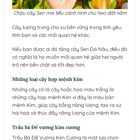
Chậu cây Sen mix tiểu cảnh hình chú heo đất nằm
Cây tượng trưng cho sự bền vững trong tình yêu,
tình bạn và các mối quan hệ khác.
Nếu bạn được ai đó tặng cây Sen Đá Nâu, điều đó
có nghĩa là họ muốn mối quan hệ giữa hai người
trở nên bền chặt và tốt đẹp hơn.
Những loại cây hợp mệnh kim
Những cây có lá cây hoặc hoa màu trắng là
những cây hợp mệnh Kim vì đây là màu bản
mệnh Kim, giúp cây bằng năng lượng, tạo ra sự
hài hoà và thúc đẩy năng lượng của mệnh Kim.
Trầu bà Đế vương kim cương
Trầu Bà Đế Vương Kim Cương là một lựa chọn