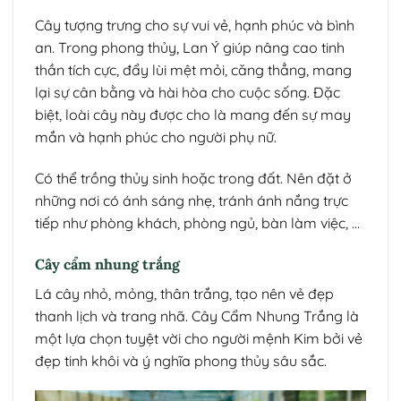
Cây tượng trưng cho sự vui vẻ, hạnh phúc và bình
an. Trong phong thủy, Lan Ý giúp nâng cao tinh
thần tích cực, đẩy lùi mệt mỏi, căng thẳng, mang
lại sự cân bằng và hài hòa cho cuộc sống. Đặc
biệt, loài cây này được cho là mang đến sự may
mắn và hạnh phúc cho người phụ nữ.
Có thể trồng thủy sinh hoặc trong đất. Nên đặt ở
những nơi có ánh sáng nhẹ, tránh ánh nắng trực
tiếp như phòng khách, phòng ngủ, bàn làm việc, …
Cây cẩm nhung trắng
Lá cây nhỏ, mỏng, thân trắng, tạo nên vẻ đẹp
thanh lịch và trang nhã. Cây Cẩm Nhung Trắng là
một lựa chọn tuyệt vời cho người mệnh Kim bởi vẻ
đẹp tinh khôi và ý nghĩa phong thủy sâu sắc.