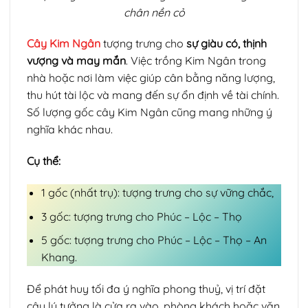
chân nền cỏ
Cây Kim Ngân
tượng trưng cho
sự giàu có, thịnh
vượng và may mắn
. Việc trồng Kim Ngân trong
nhà hoặc nơi làm việc giúp cân bằng năng lượng,
thu hút tài lộc và mang đến sự ổn định về tài chính.
Số lượng gốc cây Kim Ngân cũng mang những ý
nghĩa khác nhau.
Cụ thể:
1 gốc (nhất trụ): tượng trưng cho sự vững chắc,
3 gốc: tượng trưng cho Phúc – Lộc – Thọ
5 gốc: tượng trưng cho Phúc – Lộc – Thọ – An
Khang.
Để phát huy tối đa ý nghĩa phong thuỷ, vị trí đặt
cây lý tưởng là cửa ra vào, phòng khách hoặc văn