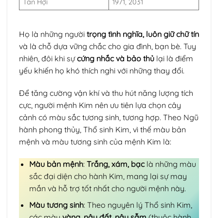
Tân Hợi
1971, 2031
Họ là những người
trọng tình nghĩa, luôn giữ chữ tín
và là chỗ dựa vững chắc cho gia đình, bạn bè. Tuy
nhiên, đôi khi sự
cứng nhắc và bảo thủ
lại là điểm
yếu khiến họ khó thích nghi với những thay đổi.
Để tăng cường vận khí và thu hút năng lượng tích
cực, người mệnh Kim nên ưu tiên lựa chọn cây
cảnh có màu sắc tương sinh, tương hợp. Theo Ngũ
hành phong thủy, Thổ sinh Kim, vì thế màu bản
mệnh và màu tương sinh của mệnh Kim là:
Màu bản mệnh
:
Trắng, xám, bạc
là những màu
sắc đại diện cho hành Kim, mang lại sự may
mắn và hỗ trợ tốt nhất cho người mệnh này.
Màu tương sinh
: Theo nguyên lý Thổ sinh Kim,
các màu
vàng, nâu đất, nâu sẫm
(thuộc hành