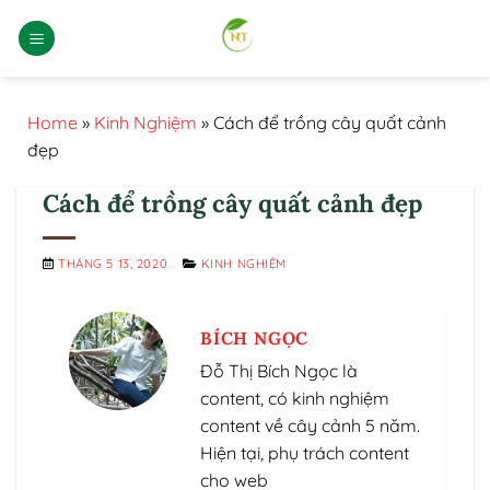
Bỏ
qua
nội
dung
Home
»
Kinh Nghiệm
»
Cách để trồng cây quất cảnh
đẹp
Cách để trồng cây quất cảnh đẹp
THÁNG 5 13, 2020
KINH NGHIỆM
BÍCH NGỌC
Đỗ Thị Bích Ngọc là
content, có kinh nghiệm
content về cây cảnh 5 năm.
Hiện tại, phụ trách content
cho web