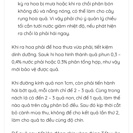
kỳ ra hoa bị mưa hoặc khi ra chồi phân bón
không đủ và nắng nóng, có thể làm cho cây
rụng hoa quả. Vì vậy phải chú ý quản lý chiều
tối cần tưới nước giảm nhiệt độ, nếu phát hiện
ra chồi là phải hái ngay.
Khi ra hoa phải để hoa thưa vừa phải, tiết kiệm
dinh dưỡng. Sauk hi hoa hình thành quả phun 0,3 –
0,4% nước phải hoặc 0.3% phân tổng hợp, như vậy
mới bảo vệ được quả.
Khi đường kính quả non 1cm, còn phải tiến hành
hái bớt quả, mỗi cành chỉ để 2 – 3 quả. Cùng trong
nách lá có đến 2 – 3 quả non, chỉ để 1 quả, làm thế
nào quả trên cây phân bố đều. Sau đó kịp thời cắt
bỏ cành mùa thu, không để cho kết quả lần thứ 2,
làm cho quả to đều cùng độ chín.