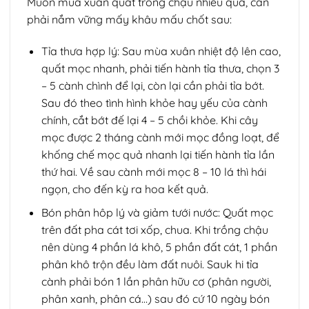
Muốn mùa xuân quất trồng chậu nhiều quả, cần
phải nắm vững mấy khâu mấu chốt sau:
Tỉa thưa hợp lý: Sau mùa xuân nhiệt độ lên cao,
quất mọc nhanh, phải tiến hành tỉa thưa, chọn 3
– 5 cành chình để lại, còn lại cần phải tỉa bớt.
Sau đó theo tình hình khỏe hay yếu của cành
chính, cắt bớt đế lại 4 – 5 chồi khỏe. Khi cây
mọc được 2 tháng cành mới mọc đồng loạt, để
khống chế mọc quả nhanh lại tiến hành tỉa lần
thứ hai. Về sau cành mới mọc 8 – 10 lá thì hái
ngọn, cho đến kỳ ra hoa kết quả.
Bón phân hôp lý và giảm tưới nước: Quất mọc
trên đất pha cát tơi xốp, chua. Khi trồng chậu
nên dùng 4 phần lá khô, 5 phần đất cát, 1 phần
phân khô trộn đều làm đất nuôi. Sauk hi tỉa
cành phải bón 1 lần phân hữu cơ (phân người,
phân xanh, phân cá…) sau đó cứ 10 ngày bón