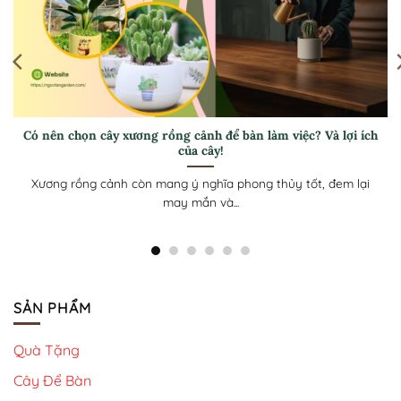
Hướng dẫn cách trồng trầu bà – Giúp cây luôn xanh tốt, thu
hút tài lộc cho gia chủ
Trầu bà không chỉ là cây cảnh đẹp mà còn mang ý nghĩa
phong thủy,...
SẢN PHẨM
Quà Tặng
Cây Để Bàn