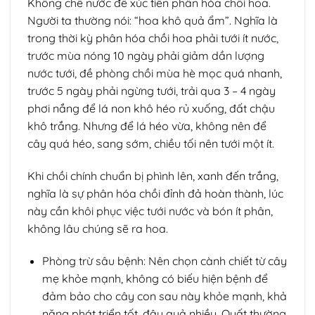
Khống chế nước để xúc tiến phân hóa chồi hoa.
Người ta thường nói: “hoa khô quả ẩm”. Nghĩa là
trong thời kỳ phân hóa chồi hoa phải tưới ít nước,
trước mùa nóng 10 ngày phải giảm dần lượng
nước tưới, đề phòng chồi mùa hè mọc quá nhanh,
trước 5 ngày phải ngừng tưới, trải qua 3 – 4 ngày
phơi nắng để lá non khô héo rủ xuống, đất chậu
khô trắng. Nhưng để lá héo vừa, không nên để
cây quá héo, sang sớm, chiều tối nên tưới một ít.
Khi chồi chính chuẩn bị phình lên, xanh đến trắng,
nghĩa là sự phân hóa chồi đỉnh đả hoàn thành, lúc
này cần khôi phục việc tưới nước và bón ít phân,
không lâu chúng sẽ ra hoa.
Phòng trừ sâu bệnh: Nên chọn cành chiết từ cây
mẹ khỏe mạnh, không có biếu hiện bệnh để
đảm bảo cho cây con sau này khỏe mạnh, khả
năng phát triển tốt, đậu quả nhiều. Quất thường