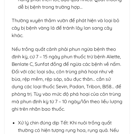
dễ bị bệnh trong trường hợp…
Thường xuyên thăm vườn để phát hiện và loại bỏ
cây bị bệnh vàng lá để tránh lây lan sang cây
khác.
Nếu trồng quất cảnh phải phun ngừa bệnh theo
định kỳ, cứ 7 – 15 ngày phun thuốc trừ bệnh Aliette,
Benlate C, Sunfat đồng để ngừa các bệnh về nấm.
Đối với các loại sâu, côn trùng phá hoại như vẽ
bùa, rệp mềm, rệp sáp, sâu đục thân… cần sử
dụng các loại thuốc Sevin, Padan, Tribon, Bi58… để
phòng trị. Tùy vào mức độ phá hoại của côn trùng
mà phun định kỳ từ 7 – 10 ngày/lần theo liều lượng
ghi trên nhãn bao thuốc.
Xử lý chin đúng dịp Tết: Khi nuôi trồng quất
thường có hiện tượng rụng hoa, rụng quả. Nếu