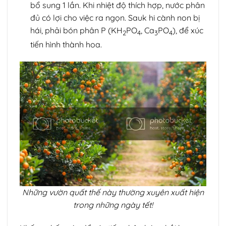
bổ sung 1 lần. Khi nhiệt độ thích hợp, nước phân
đủ có lợi cho việc ra ngọn. Sauk hi cành non bị
hái, phải bón phân P (KH
PO
, Ca
PO
), để xúc
2
4
3
4
tiến hình thành hoa.
Những vườn quất thế này thường xuyên xuất hiện
trong những ngày tết!