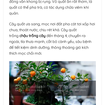
đông vẫn khong bị rụng. Vỏ quất ăn rất thơm, lá
quất có thể pha trà, có tác dụng chữa viêm khí
quản.
Cây quất ưa sang, mọc nơi đất pha cát tơi xốp hơi
chua, thoát nước, chịu rét khá. Cây quất
trồng
chậu trồng cây
đến tháng 4, chuyển ra
ngoài, tỉa thưa mạnh, cắt bỏ cành yếu, sâu bệnh
để tiết kiệm dinh dưỡng, thông thoáng gió kích
thích mọc chồi mới.