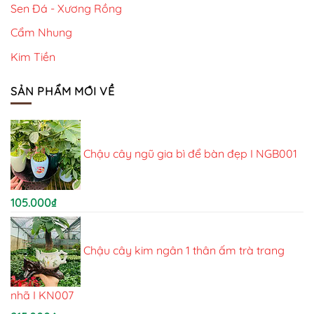
Sen Đá - Xương Rồng
Cẩm Nhung
Kim Tiền
SẢN PHẨM MỚI VỀ
Chậu cây ngũ gia bì để bàn đẹp I NGB001
105.000
₫
Chậu cây kim ngân 1 thân ấm trà trang
nhã I KN007