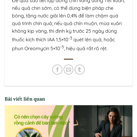
Để quả sau tiết lập đông chin vàng đúng Tết xuân,
nếu quả chin sớm, có thể dùng biện pháp che
bóng, tăng nước giải lên 0,4% để làm chậm quá
quá trình chín quả; nếu quả chín muộn, mùa xuân
không kịp vàng, thì định kỳ trước 25 ngày dùng
-3
thuốc kích thích IAA 1,5×10
quét lên quả, hoặc
-5
phun Oreomycin 5×10
, hiệu quả rất rõ rệt.
Bài viết liên quan