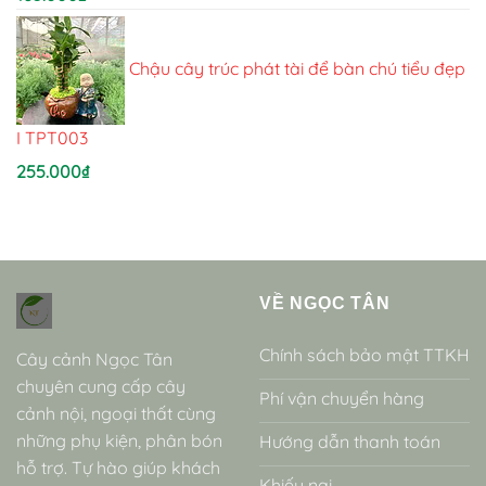
Chậu cây trúc phát tài để bàn chú tiểu đẹp
I TPT003
255.000
₫
VỀ NGỌC TÂN
Chính sách bảo mật TTKH
Cây cảnh Ngọc Tân
chuyên cung cấp cây
Phí vận chuyển hàng
cảnh nội, ngoại thất cùng
những phụ kiện, phân bón
Hướng dẫn thanh toán
hỗ trợ. Tự hào giúp khách
Khiếu nại