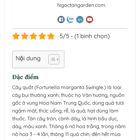
Ngoctangarden.com.
5/5 - (1 bình chọn)
Nội dung
Đặc điểm
Cây quất (Fortunella margarita Swingle.) là loại
cây bụi thường xanh, thuộc họ Vân hương, nguồn
gốc ở vùng Hoa Nam Trung Quốc, dùng quả tươi
ngâm mật, thức uống; rễ, lá quả, hạt dùng làm
thuốc. Tán cây tròn, cành dày, lá hình bầu dục,
dày, màu xanh. Tháng 6 nở hoa trắng, trong năm
nở hoa 3 – 4 lần, tháng 11 quả chin, đến hết mùa