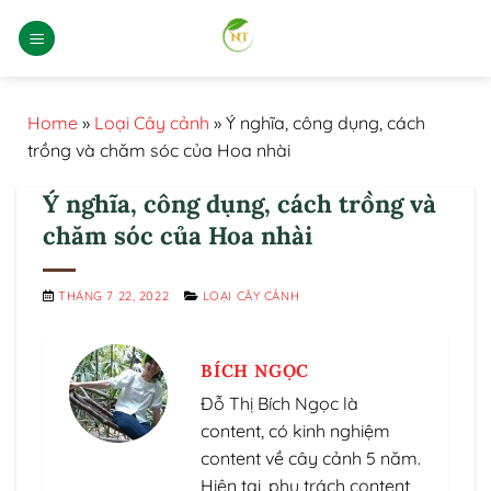
Bỏ
qua
nội
dung
Home
»
Loại Cây cảnh
»
Ý nghĩa, công dụng, cách
trồng và chăm sóc của Hoa nhài
Ý nghĩa, công dụng, cách trồng và
chăm sóc của Hoa nhài
THÁNG 7 22, 2022
LOẠI CÂY CẢNH
BÍCH NGỌC
Đỗ Thị Bích Ngọc là
content, có kinh nghiệm
content về cây cảnh 5 năm.
Hiện tại, phụ trách content