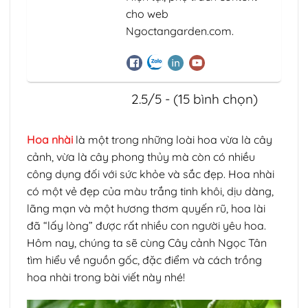
cho web
Ngoctangarden.com.
2.5/5 - (15 bình chọn)
Hoa nhài
là một trong những loài hoa vừa là cây
cảnh, vừa là cây phong thủy mà còn có nhiều
công dụng đối với sức khỏe và sắc đẹp. Hoa nhài
có một vẻ đẹp của màu trắng tinh khôi, dịu dàng,
lãng mạn và một hương thơm quyến rũ, hoa lài
đã “lấy lòng” được rất nhiều con người yêu hoa.
Hôm nay, chúng ta sẽ cùng Cây cảnh Ngọc Tân
tìm hiểu về nguồn gốc, đặc điểm và cách trồng
hoa nhài trong bài viết này nhé!