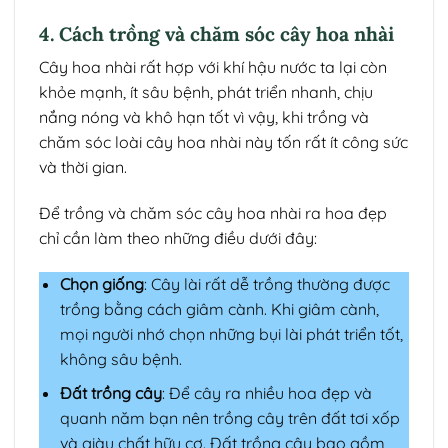
4. Cách trồng và chăm sóc cây hoa nhài
Cây hoa nhài rất hợp với khí hậu nước ta lại còn
khỏe mạnh, ít sâu bệnh, phát triển nhanh, chịu
nắng nóng và khô hạn tốt vì vậy, khi trồng và
chăm sóc loài cây hoa nhài này tốn rất ít công sức
và thời gian.
Để trồng và chăm sóc cây hoa nhài ra hoa đẹp
chỉ cần làm theo những điều dưới đây:
Chọn giống
: Cây lài rất dễ trồng thường được
trồng bằng cách giâm cành. Khi giâm cành,
mọi người nhớ chọn những bụi lài phát triển tốt,
không sâu bệnh.
Đất trồng cây
: Để cây ra nhiều hoa đẹp và
quanh năm bạn nên trồng cây trên đất tơi xốp
và giàu chất hữu cơ. Đất trồng cây bao gồm