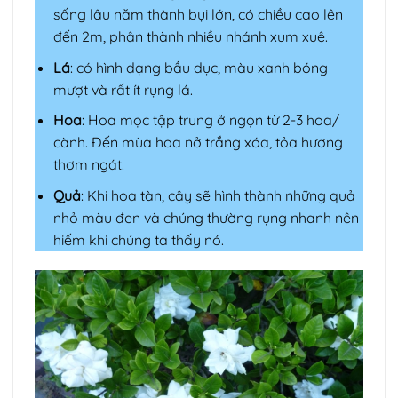
sống lâu năm thành bụi lớn, có chiều cao lên
đến 2m, phân thành nhiều nhánh xum xuê.
Lá
: có hình dạng bầu dục, màu xanh bóng
mượt và rất ít rụng lá.
Hoa
: Hoa mọc tập trung ở ngọn từ 2-3 hoa/
cành. Đến mùa hoa nở trắng xóa, tỏa hương
thơm ngát.
Quả
: Khi hoa tàn, cây sẽ hình thành những quả
nhỏ màu đen và chúng thường rụng nhanh nên
hiếm khi chúng ta thấy nó.