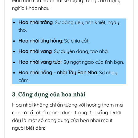
Mỗi màu của hoa nhài sẽ tượng trưng cho một ý
nghĩa khác nhau:
Hoa nhài trắng
: Sự đáng yêu, tinh khiết, ngây
thơ.
Hoa nhài ửng hồng
: Sự chia cắt.
Hoa nhài vàng
: Sự duyên dáng, tao nhã.
Hoa nhài vàng tươi
: Sự ngọt ngào của tình bạn.
Hoa nhài hồng – nhài Tây Ban Nha
: Sự nhạy
cảm.
3. Công dụng của hoa nhài
Hoa nhài không chỉ ấn tượng với hương thơm mà
còn có rất nhiều công dụng trong đời sống. Dưới
đây là một số công dụng của hoa nhài mà ít
người biết đến: