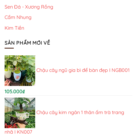
Sen Đá - Xương Rồng
Cẩm Nhung
Kim Tiền
SẢN PHẨM MỚI VỀ
Chậu cây ngũ gia bì để bàn đẹp I NGB001
105.000
₫
Chậu cây kim ngân 1 thân ấm trà trang
nhã I KN007