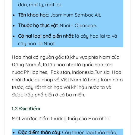
đơn, mạt ly, mạt lợi.
Tên khoa học
: Jasminum Sambac Ait.
Thuộc họ thực vật
: Nhài – Oleaceae.
Có hai loại phổ biến nhất
: là cây hoa lài ta và
cây hoa lài Nhật.
Hoa nhài có nguồn gốc từ khu vực phía Nam của
Đông Nam Á, từ lâu hoa nhài là quốc hoa của
nước Philippines, Pakistan, Indonesia,Tunisia. Hoa
nhài được du nhập về Việt Nam từ hàng trăm năm
trước, cây rất thích hợp với khí hậu nước ta và
được trồg phổ biến ở cả ba miền.
1.2 Đặc điểm
Một vài đặc điểm thường thấy của Hoa nhài:
Đặc điểm thân cây
: Cây thuộc loại thân thảo,