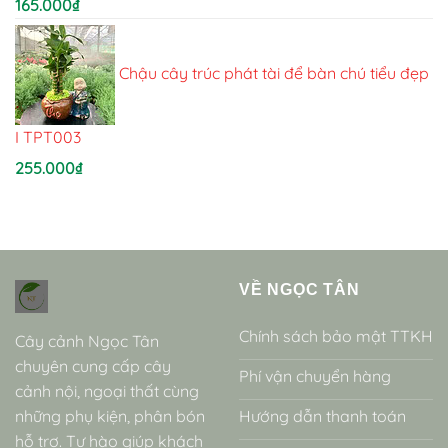
165.000
₫
Chậu cây trúc phát tài để bàn chú tiểu đẹp
I TPT003
255.000
₫
VỀ NGỌC TÂN
Chính sách bảo mật TTKH
Cây cảnh Ngọc Tân
chuyên cung cấp cây
Phí vận chuyển hàng
cảnh nội, ngoại thất cùng
những phụ kiện, phân bón
Hướng dẫn thanh toán
hỗ trợ. Tự hào giúp khách