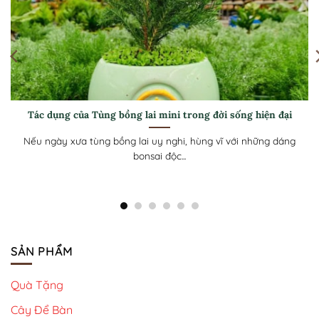
[Hướng dẫn] Cách chăm sóc Tùng bồng lai mini luôn xanh
tốt ở khí hậu nóng
Tùng Bồng Lai mini với tán lá kim dày như những đám mây
xanh và...
SẢN PHẨM
Quà Tặng
Cây Để Bàn