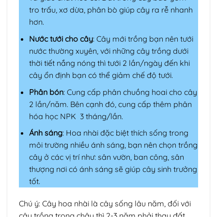
tro trấu, xơ dừa, phân bò giúp cây ra rễ nhanh
hơn.
Nước tưới cho cây
: Cây mới trồng bạn nên tưới
nước thường xuyên, với những cây trồng dưới
thời tiết nắng nóng thì tưới 2 lần/ngày đến khi
cây ổn định bạn có thể giảm chế độ tưới.
Phân bón
: Cung cấp phân chuồng hoai cho cây
2 lần/năm. Bên cạnh đó, cung cấp thêm phân
hóa học NPK 3 tháng/lần.
Ánh sáng
: Hoa nhài đặc biệt thích sống trong
môi trường nhiều ánh sáng, bạn nên chọn trồng
cây ở các vị trí như: sân vườn, ban công, sân
thượng nơi có ánh sáng sẽ giúp cây sinh trưởng
tốt.
Chú ý: Cây hoa nhài là cây sống lâu năm, đối với
cây trồng trong chậu thì 2-3 năm phải thay đất