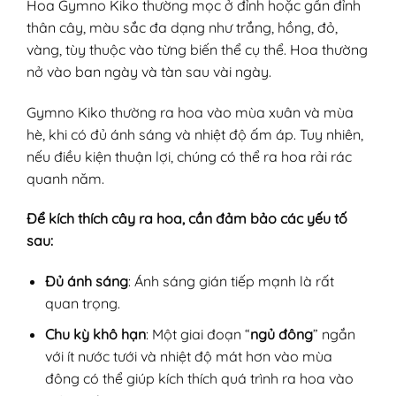
Hoa Gymno Kiko thường mọc ở đỉnh hoặc gần đỉnh
thân cây, màu sắc đa dạng như trắng, hồng, đỏ,
vàng, tùy thuộc vào từng biến thể cụ thể. Hoa thường
nở vào ban ngày và tàn sau vài ngày.
Gymno Kiko thường ra hoa vào mùa xuân và mùa
hè, khi có đủ ánh sáng và nhiệt độ ấm áp. Tuy nhiên,
nếu điều kiện thuận lợi, chúng có thể ra hoa rải rác
quanh năm.
Để kích thích cây ra hoa, cần đảm bảo các yếu tố
sau:
Đủ ánh sáng
: Ánh sáng gián tiếp mạnh là rất
quan trọng.
Chu kỳ khô hạn
: Một giai đoạn “
ngủ đông
” ngắn
với ít nước tưới và nhiệt độ mát hơn vào mùa
đông có thể giúp kích thích quá trình ra hoa vào