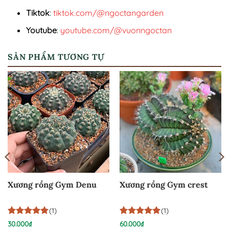
Tiktok
:
tiktok.com/@ngoctangarden
Youtube
:
youtube.com/@vuonngoctan
SẢN PHẨM TƯƠNG TỰ
Xương rồng Gym Denu
Xương rồng Gym crest
(1)
(1)
5
1
trên 5
5
1
trên 5
30.000
₫
60.000
₫