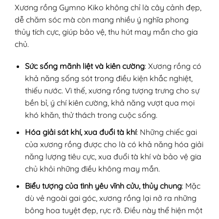
Xương rồng Gymno Kiko không chỉ là cây cảnh đẹp,
dễ chăm sóc mà còn mang nhiều ý nghĩa phong
thủy tích cực, giúp bảo vệ, thu hút may mắn cho gia
chủ.
Sức sống mãnh liệt và kiên cường
: Xương rồng có
khả năng sống sót trong điều kiện khắc nghiệt,
thiếu nước. Vì thế, xương rồng tượng trưng cho sự
bền bỉ, ý chí kiên cường, khả năng vượt qua mọi
khó khăn, thử thách trong cuộc sống.
Hóa giải sát khí, xua đuổi tà khí
: Những chiếc gai
của xương rồng được cho là có khả năng hóa giải
năng lượng tiêu cực, xua đuổi tà khí và bảo vệ gia
chủ khỏi những điều không may mắn.
Biểu tượng của tình yêu vĩnh cửu, thủy chung
: Mặc
dù vẻ ngoài gai góc, xương rồng lại nở ra những
bông hoa tuyệt đẹp, rực rỡ. Điều này thể hiện một