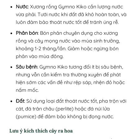
Nước
: Xương rồng Gymno Kiko cần lượng nước
vừa phải. Tưới nước khi đất đã khô hoàn toàn, và
luôn đảm bảo thoát nước tốt để tránh úng rễ.
Phân bón
: Bón phân chuyên dụng cho xương
rồng và cây mọng nước vào mùa sinh trưởng,
khoảng 1-2 tháng/lần. Giảm hoặc ngừng bón
phân vào mùa đông.
Sâu bệnh
: Gymno Kiko tương đối ít bị sâu bệnh,
nhưng vẫn cần kiểm tra thường xuyên để phát
hiện sớm các vấn đề như rệp sáp, nhện đỏ hoặc
nấm mốc.
Đất
: Sử dụng loại đất thoát nước tốt, pha trộn với
cát, đá trân châu (perlite) hoặc đá núi lửa
(pumice) để đảm bảo không bị đọng nước.
Lưu ý kích thích cây ra hoa