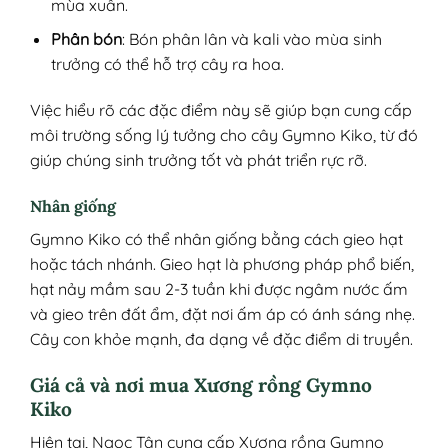
mùa xuân.
Phân bón
: Bón phân lân và kali vào mùa sinh
trưởng có thể hỗ trợ cây ra hoa.
Việc hiểu rõ các đặc điểm này sẽ giúp bạn cung cấp
môi trường sống lý tưởng cho cây Gymno Kiko, từ đó
giúp chúng sinh trưởng tốt và phát triển rực rỡ.
Nhân giống
Gymno Kiko có thể nhân giống bằng cách gieo hạt
hoặc tách nhánh. Gieo hạt là phương pháp phổ biến,
hạt nảy mầm sau 2-3 tuần khi được ngâm nước ấm
và gieo trên đất ẩm, đặt nơi ấm áp có ánh sáng nhẹ.
Cây con khỏe mạnh, đa dạng về đặc điểm di truyền.
Giá cả và nơi mua Xương rồng Gymno
Kiko
Hiện tại, Ngọc Tân cung cấp Xương rồng Gymno