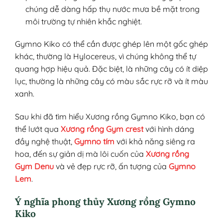
chúng dễ dàng hấp thụ nước mưa bề mặt trong
môi trường tự nhiên khắc nghiệt.
Gymno Kiko có thể cần được ghép lên một gốc ghép
khác, thường là Hylocereus, vì chúng không thể tự
quang hợp hiệu quả. Đặc biệt, là những cây có ít diệp
lục, thường là những cây có màu sắc rực rỡ và ít màu
xanh.
Sau khi đã tìm hiểu Xương rồng Gymno Kiko, bạn có
thể lướt qua
Xương rồng Gym crest
với hình dáng
đầy nghệ thuật,
Gymno tím
với khả năng siêng ra
hoa, đến sự giản dị mà lôi cuốn của
Xương rồng
Gym Denu
và vẻ đẹp rực rỡ, ấn tượng của
Gymno
Lem
.
Ý nghĩa phong thủy Xương rồng Gymno
Kiko