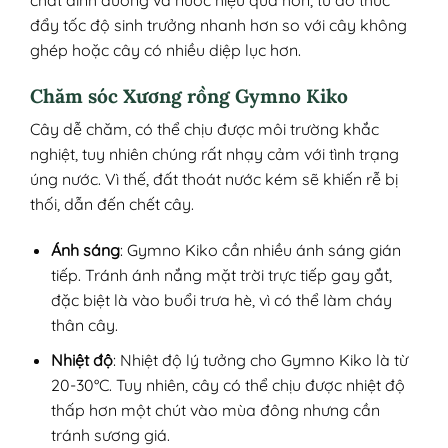
đẩy tốc độ sinh trưởng nhanh hơn so với cây không
ghép hoặc cây có nhiều diệp lục hơn.
Chăm sóc Xương rồng Gymno Kiko
Cây dễ chăm, có thể chịu được môi trường khắc
nghiệt, tuy nhiên chúng rất nhạy cảm với tình trạng
úng nước. Vì thế, đất thoát nước kém sẽ khiến rễ bị
thối, dẫn đến chết cây.
Ánh sáng
: Gymno Kiko cần nhiều ánh sáng gián
tiếp. Tránh ánh nắng mặt trời trực tiếp gay gắt,
đặc biệt là vào buổi trưa hè, vì có thể làm cháy
thân cây.
Nhiệt độ
: Nhiệt độ lý tưởng cho Gymno Kiko là từ
20-30°C. Tuy nhiên, cây có thể chịu được nhiệt độ
thấp hơn một chút vào mùa đông nhưng cần
tránh sương giá.