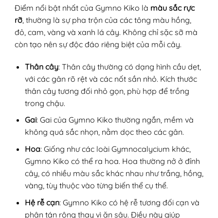
Điểm nổi bật nhất của Gymno Kiko là
màu sắc rực
rỡ
, thường là sự pha trộn của các tông màu hồng,
đỏ, cam, vàng và xanh lá cây. Không chỉ sặc sỡ mà
còn tạo nên sự độc đáo riêng biệt của mỗi cây.
Thân cây
: Thân cây thường có dạng hình cầu dẹt,
với các gân rõ rệt và các nốt sần nhỏ. Kích thước
thân cây tương đối nhỏ gọn, phù hợp để trồng
trong chậu.
Gai
: Gai của Gymno Kiko thường ngắn, mềm và
không quá sắc nhọn, nằm dọc theo các gân.
Hoa
: Giống như các loài Gymnocalycium khác,
Gymno Kiko có thể ra hoa. Hoa thường nở ở đỉnh
cây, có nhiều màu sắc khác nhau như trắng, hồng,
vàng, tùy thuộc vào từng biến thể cụ thể.
Hệ rễ cạn
: Gymno Kiko có hệ rễ tương đối cạn và
phân tán rộng thay vì ăn sâu. Điều này giúp