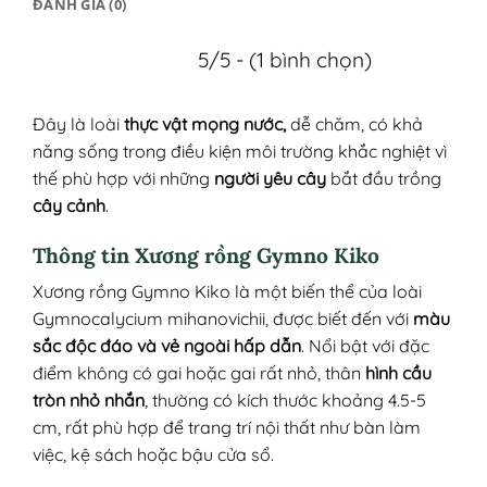
ĐÁNH GIÁ (0)
5/5 - (1 bình chọn)
Đây là loài
thực vật mọng nước,
dễ chăm, có khả
năng sống trong điều kiện môi trường khắc nghiệt vì
thế phù hợp với những
người yêu cây
bắt đầu trồng
cây cảnh
.
Thông tin Xương rồng Gymno Kiko
Xương rồng Gymno Kiko là một biến thể của loài
Gymnocalycium mihanovichii, được biết đến với
màu
sắc độc đáo và vẻ ngoài hấp dẫn
. Nổi bật với đặc
điểm không có gai hoặc gai rất nhỏ, thân
hình cầu
tròn nhỏ nhắn
, thường có kích thước khoảng 4.5-5
cm, rất phù hợp để trang trí nội thất như bàn làm
việc, kệ sách hoặc bậu cửa sổ.