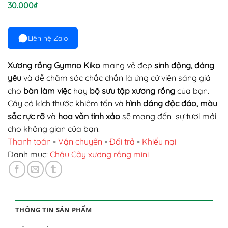
30.000
₫
Liên hệ Zalo
Xương rồng Gymno Kiko
mang vẻ đẹp
sinh động, đáng
yêu
và dễ chăm sóc
chắc chắn là ứng cử viên sáng giá
cho
bàn làm việc
hay
bộ sưu tập xương rồng
của bạn.
Cây có kích thước khiêm tốn và
hình dáng độc đáo, màu
sắc rực rỡ
và
hoa văn tinh xảo
sẽ mang đến sự tươi mới
cho không gian của bạn.
Thanh toán
-
Vận chuyển
-
Đổi trả
-
Khiếu nại
Danh mục:
Chậu Cây xương rồng mini
THÔNG TIN SẢN PHẨM