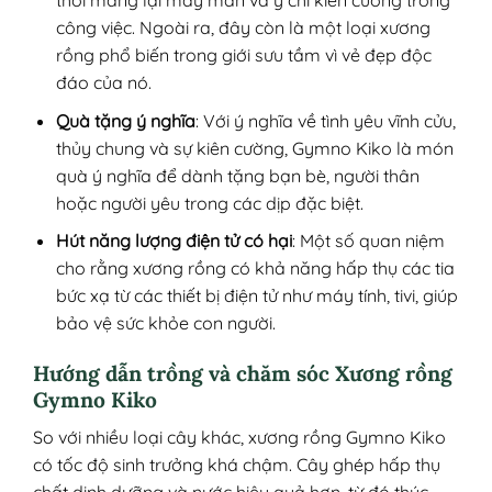
thời mang lại may mắn và ý chí kiên cường trong
công việc. Ngoài ra, đây còn là một loại xương
rồng phổ biến trong giới sưu tầm vì vẻ đẹp độc
đáo của nó.
Quà tặng ý nghĩa
: Với ý nghĩa về tình yêu vĩnh cửu,
thủy chung và sự kiên cường, Gymno Kiko là món
quà ý nghĩa để dành tặng bạn bè, người thân
hoặc người yêu trong các dịp đặc biệt.
Hút năng lượng điện tử có hại
: Một số quan niệm
cho rằng xương rồng có khả năng hấp thụ các tia
bức xạ từ các thiết bị điện tử như máy tính, tivi, giúp
bảo vệ sức khỏe con người.
Hướng dẫn trồng và chăm sóc Xương rồng
Gymno Kiko
So với nhiều loại cây khác, xương rồng Gymno Kiko
có tốc độ sinh trưởng khá chậm. Cây ghép hấp thụ
chất dinh dưỡng và nước hiệu quả hơn, từ đó thúc