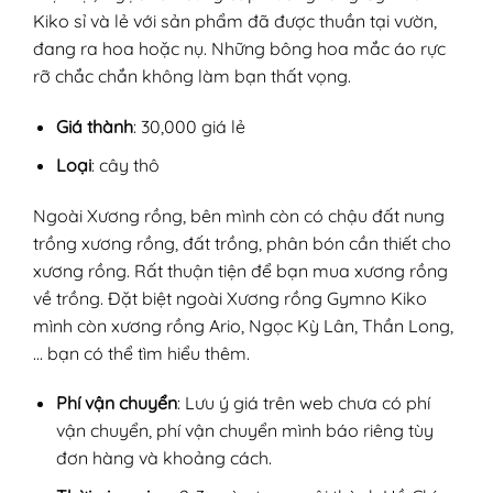
Kiko sỉ và lẻ với sản phẩm đã được thuần tại vườn,
đang ra hoa hoặc nụ. Những bông hoa mắc áo rực
rỡ chắc chắn không làm bạn thất vọng.
Giá thành
: 30,000 giá lẻ
Loại
: cây thô
Ngoài Xương rồng, bên mình còn có chậu đất nung
trồng xương rồng, đất trồng, phân bón cần thiết cho
xương rồng. Rất thuận tiện để bạn mua xương rồng
về trồng. Đặt biệt ngoài Xương rồng Gymno Kiko
mình còn xương rồng Ario, Ngọc Kỳ Lân, Thần Long,
… bạn có thể tìm hiểu thêm.
Phí vận chuyển
: Lưu ý giá trên web chưa có phí
vận chuyển, phí vận chuyển mình báo riêng tùy
đơn hàng và khoảng cách.