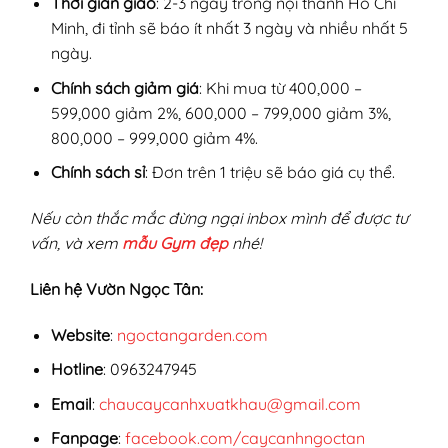
Thời gian giao
: 2-3 ngày trong nội thành Hồ Chí
Minh, đi tỉnh sẽ báo ít nhất 3 ngày và nhiều nhất 5
ngày.
Chính sách giảm giá
: Khi mua từ 400,000 –
599,000 giảm 2%, 600,000 – 799,000 giảm 3%,
800,000 – 999,000 giảm 4%.
Chính sách sỉ
: Đơn trên 1 triệu sẽ báo giá cụ thể.
Nếu còn thắc mắc đừng ngại inbox mình để được tư
vấn, và xem
mẫu Gym đẹp
nhé!
Liên hệ Vườn Ngọc Tân:
Website
:
ngoctangarden.com
Hotline
: 0963247945
Email
:
chaucaycanhxuatkhau@gmail.com
Fanpage
:
facebook.com/caycanhngoctan