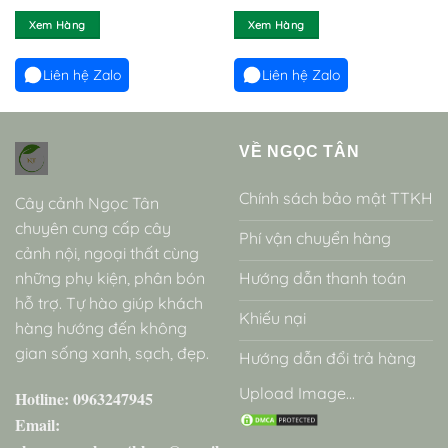
dựa trên
dựa trên
đánh giá
đánh giá
Xem Hàng
Xem Hàng
Liên hệ Zalo
Liên hệ Zalo
VỀ NGỌC TÂN
Chính sách bảo mật TTKH
Cây cảnh Ngọc Tân
chuyên cung cấp cây
Phí vận chuyển hàng
cảnh nội, ngoại thất cùng
những phụ kiện, phân bón
Hướng dẫn thanh toán
hỗ trợ. Tự hào giúp khách
Khiếu nại
hàng hướng đến không
gian sống xanh, sạch, đẹp.
Hướng dẫn đổi trả hàng
Upload Image...
Hotline: 0963247945
Email: