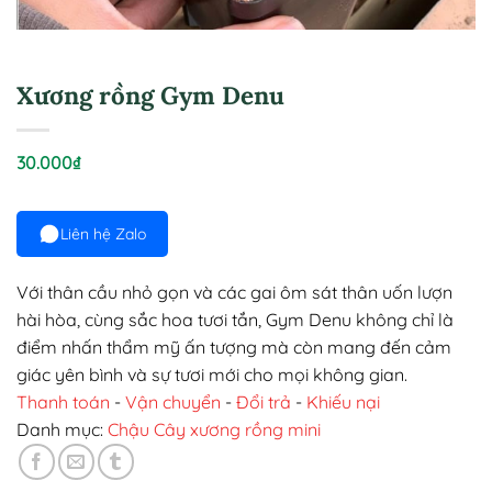
Xương rồng Gym Denu
30.000
₫
Liên hệ Zalo
Với thân cầu nhỏ gọn và các gai ôm sát thân uốn lượn
hài hòa, cùng sắc hoa tươi tắn, Gym Denu không chỉ là
điểm nhấn thẩm mỹ ấn tượng mà còn mang đến cảm
giác yên bình và sự tươi mới cho mọi không gian.
Thanh toán
-
Vận chuyển
-
Đổi trả
-
Khiếu nại
Danh mục:
Chậu Cây xương rồng mini