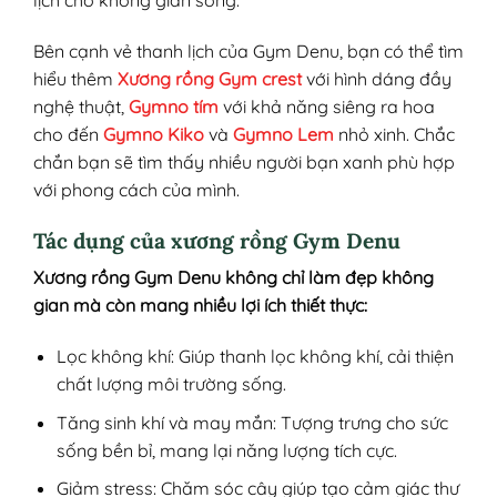
lịch cho không gian sống.
Bên cạnh vẻ thanh lịch của Gym Denu, bạn có thể tìm
hiểu thêm
Xương rồng Gym crest
với hình dáng đầy
nghệ thuật,
Gymno tím
với khả năng siêng ra hoa
cho đến
Gymno Kiko
và
Gymno Lem
nhỏ xinh. Chắc
chắn bạn sẽ tìm thấy nhiều người bạn xanh phù hợp
với phong cách của mình.
Tác dụng của xương rồng Gym Denu
Xương rồng Gym Denu không chỉ làm đẹp không
gian mà còn mang nhiều lợi ích thiết thực:
Lọc không khí: Giúp thanh lọc không khí, cải thiện
chất lượng môi trường sống.
Tăng sinh khí và may mắn: Tượng trưng cho sức
sống bền bỉ, mang lại năng lượng tích cực.
Giảm stress: Chăm sóc cây giúp tạo cảm giác thư