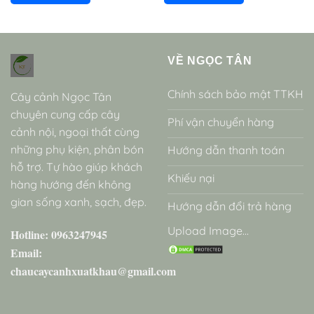
VỀ NGỌC TÂN
Chính sách bảo mật TTKH
Cây cảnh Ngọc Tân
chuyên cung cấp cây
Phí vận chuyển hàng
cảnh nội, ngoại thất cùng
những phụ kiện, phân bón
Hướng dẫn thanh toán
hỗ trợ. Tự hào giúp khách
Khiếu nại
hàng hướng đến không
gian sống xanh, sạch, đẹp.
Hướng dẫn đổi trả hàng
Upload Image...
Hotline: 0963247945
Email:
chaucaycanhxuatkhau@gmail.com