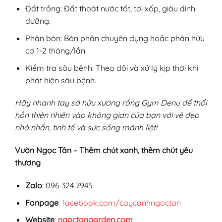
Đất trồng: Đất thoát nước tốt, tơi xốp, giàu dinh
dưỡng.
Phân bón: Bón phân chuyên dụng hoặc phân hữu
cơ 1-2 tháng/lần.
Kiểm tra sâu bệnh: Theo dõi và xử lý kịp thời khi
phát hiện sâu bệnh.
Hãy nhanh tay sở hữu xương rồng Gym Denu để thổi
hồn thiên nhiên vào không gian của bạn với vẻ đẹp
nhỏ nhắn, tinh tế và sức sống mãnh liệt!
Vườn Ngọc Tân – Thêm chút xanh, thêm chút yêu
thương
Zalo
: 096 324 7945
Fanpage
:
facebook.com/caycanhngoctan
Website
:
ngoctangarden.com