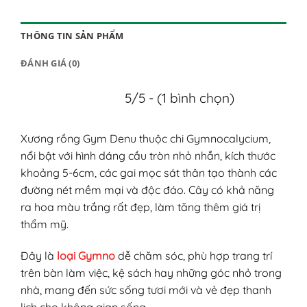
THÔNG TIN SẢN PHẨM
ĐÁNH GIÁ (0)
5/5 - (1 bình chọn)
Xương rồng Gym Denu thuộc chi Gymnocalycium,
nổi bật với hình dáng cầu tròn nhỏ nhắn, kích thước
khoảng 5-6cm, các gai mọc sát thân tạo thành các
đường nét mềm mại và độc đáo. Cây có khả năng
ra hoa màu trắng rất đẹp, làm tăng thêm giá trị
thẩm mỹ.
Đây là
loại Gymno
dễ chăm sóc, phù hợp trang trí
trên bàn làm việc, kệ sách hay những góc nhỏ trong
nhà, mang đến sức sống tươi mới và vẻ đẹp thanh