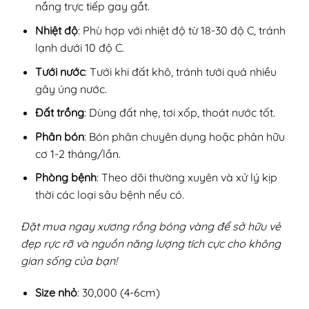
nắng trực tiếp gay gắt.
Nhiệt độ
: Phù hợp với nhiệt độ từ 18-30 độ C, tránh
lạnh dưới 10 độ C.
Tưới nước
: Tưới khi đất khô, tránh tưới quá nhiều
gây úng nước.
Đất trồng
: Dùng đất nhẹ, tơi xốp, thoát nước tốt.
Phân bón
: Bón phân chuyên dụng hoặc phân hữu
cơ 1-2 tháng/lần.
Phòng bệnh
: Theo dõi thường xuyên và xử lý kịp
thời các loại sâu bệnh nếu có.
Đặt mua ngay xương rồng bóng vàng để sở hữu vẻ
đẹp rực rỡ và nguồn năng lượng tích cực cho không
gian sống của bạn!
Size nhỏ
: 30,000 (4-6cm)