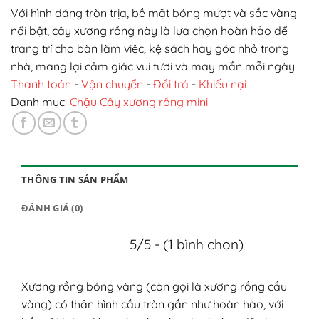
Với hình dáng tròn trịa, bề mặt bóng mượt và sắc vàng
nổi bật, cây xương rồng này là lựa chọn hoàn hảo để
trang trí cho bàn làm việc, kệ sách hay góc nhỏ trong
nhà, mang lại cảm giác vui tươi và may mắn mỗi ngày.
Thanh toán
-
Vận chuyển
-
Đổi trả
-
Khiếu nại
Danh mục:
Chậu Cây xương rồng mini
THÔNG TIN SẢN PHẨM
ĐÁNH GIÁ (0)
5/5 - (1 bình chọn)
Xương rồng bóng vàng (còn gọi là xương rồng cầu
vàng) có thân hình cầu tròn gần như hoàn hảo, với