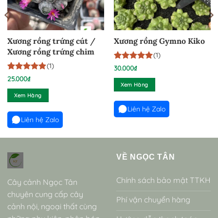
Xương rồng trứng cút /
Xương rồng Gymno Kiko
Xương rồng trứng chim
(1)
(1)
5
1
trên 5
30.000
₫
dựa trên
5
1
trên 5
25.000
₫
đánh giá
dựa trên
Xem Hàng
đánh giá
Xem Hàng
Liên hệ Zalo
Liên hệ Zalo
VỀ NGỌC TÂN
Chính sách bảo mật TTKH
Cây cảnh Ngọc Tân
chuyên cung cấp cây
Phí vận chuyển hàng
cảnh nội, ngoại thất cùng