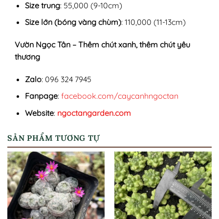
Size trung
: 55,000 (9-10cm)
Size lớn (bóng vàng chùm)
: 110,000 (11-13cm)
Vườn Ngọc Tân – Thêm chút xanh, thêm chút yêu
thương
Zalo
: 096 324 7945
Fanpage
:
facebook.com/caycanhngoctan
Website
:
ngoctangarden.com
SẢN PHẨM TƯƠNG TỰ