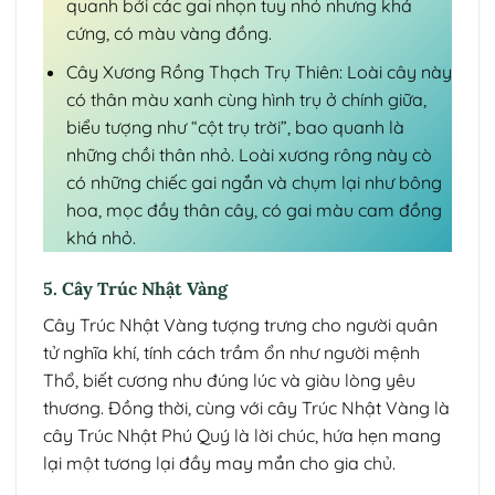
quanh bởi các gai nhọn tuy nhỏ nhưng khá
cứng, có màu vàng đồng.
Cây Xương Rồng Thạch Trụ Thiên: Loài cây này
có thân màu xanh cùng hình trụ ở chính giữa,
biểu tượng như “cột trụ trời”, bao quanh là
những chồi thân nhỏ. Loài xương rông này cò
có những chiếc gai ngắn và chụm lại như bông
hoa, mọc đầy thân cây, có gai màu cam đồng
khá nhỏ.
5. Cây Trúc Nhật Vàng
Cây Trúc Nhật Vàng tượng trưng cho người quân
tử nghĩa khí, tính cách trầm ổn như người mệnh
Thổ, biết cương nhu đúng lúc và giàu lòng yêu
thương. Đồng thời, cùng với cây Trúc Nhật Vàng là
cây Trúc Nhật Phú Quý là lời chúc, hứa hẹn mang
lại một tương lại đầy may mắn cho gia chủ.