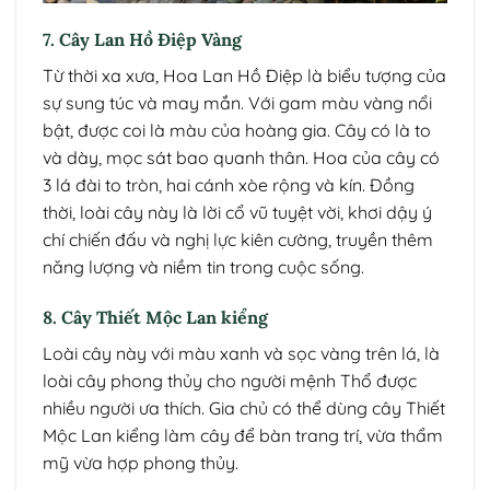
7. Cây Lan Hồ Điệp Vàng
Từ thời xa xưa, Hoa Lan Hồ Điệp là biểu tượng của
sự sung túc và may mắn. Với gam màu vàng nổi
bật, được coi là màu của hoàng gia. Cây có là to
và dày, mọc sát bao quanh thân. Hoa của cây có
3 lá đài to tròn, hai cánh xòe rộng và kín. Đồng
thời, loài cây này là lời cổ vũ tuyệt vời, khơi dậy ý
chí chiến đấu và nghị lực kiên cường, truyền thêm
năng lượng và niềm tin trong cuộc sống.
8. Cây Thiết Mộc Lan kiểng
Loài cây này với màu xanh và sọc vàng trên lá, là
loài cây phong thủy cho người mệnh Thổ được
nhiều người ưa thích. Gia chủ có thể dùng cây Thiết
Mộc Lan kiểng làm cây để bàn trang trí, vừa thẩm
mỹ vừa hợp phong thủy.