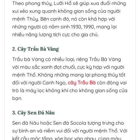
Theo phong thủy, Lưỡi Hổ sẽ giúp xua đuổi những
xui xẻo xung quanh không gian sống của người
mệnh Thủy. Bên cạnh đó, nó còn khá hợp với
những người có năm sinh 1930, 1990, mang lại
nhiều năng lượng tích cực cho gia chủ.
2. Cây Trầu Bà Vàng
Trầu bà Vàng có nhiều loại, riêng Trầu Bà Vàng
với màu sắc xanh đọt chuối, cực kỳ hợp với người
mệnh Thổ. Không những mang lại phong thủy tốt
đối với người Canh Ngọ,
cây Trầu Bà
còn đóng vai
trò là máy lọc không khí cho không gian sống của
bạn.
3. Cây Sen Đá Nâu
Sen đá Nâu hoặc Sen đá Socola tượng trưng cho
sự bình an và niềm vui đối với người mệnh Thổ. Với
kết cầu mộc tầng, xòe bọc vào nhau, cùng màu