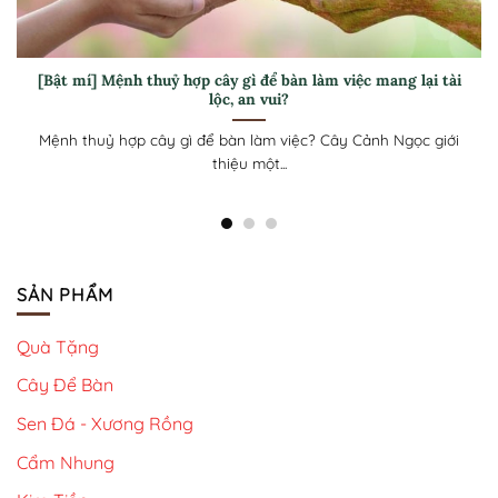
Mệnh thổ hợp cây gì? Top 16 cây hợp phong thủy không thể
bỏ lỡ
Mệnh thổ hợp cây gì khi nói tới cây sẽ mang đến nhiều may
mắn hơn...
SẢN PHẨM
Quà Tặng
Cây Để Bàn
Sen Đá - Xương Rồng
Cẩm Nhung