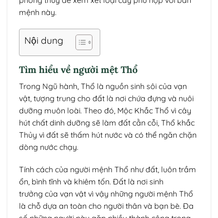
phong thủy để xem xét loại cây phù hợp với bản
mệnh này.
Nội dung
Tìm hiểu về người mệt Thổ
Trong Ngũ hành, Thổ là nguồn sinh sôi của vạn
vật, tượng trung cho đất là nơi chứa đựng và nuôi
dưỡng muôn loài. Theo đó, Mộc Khắc Thổ vì cây
hút chất dinh dưỡng sẽ làm đất cằn cỗi, Thổ khắc
Thủy vì đất sẽ thấm hút nước và có thể ngăn chặn
dòng nước chạy.
Tính cách của người mệnh Thổ như đất, luôn trầm
ổn, bình tĩnh và khiêm tốn. Đất là nơi sinh
trưởng của vạn vật vì vậy những người mệnh Thổ
là chỗ dựa an toàn cho người thân và bạn bè. Đa
số những người này gặp nhiều thành công trong