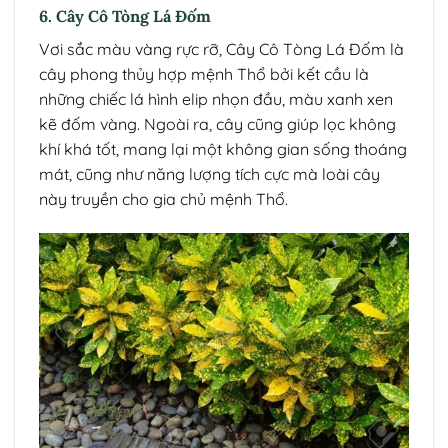
6. Cây Cô Tòng Lá Đốm
Vơi sắc màu vàng rực rỡ, Cây Cô Tòng Lá Đốm là
cây phong thủy hợp mệnh Thổ bởi kết cầu là
những chiếc lá hình elip nhọn đầu, màu xanh xen
kẽ đốm vàng. Ngoài ra, cây cũng giúp lọc không
khí khá tốt, mang lại một không gian sống thoáng
mát, cũng như năng lượng tích cực mà loài cây
này truyền cho gia chủ mệnh Thổ.