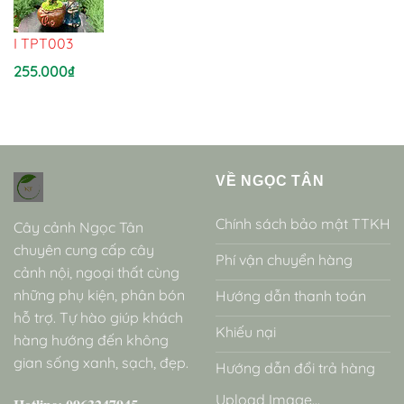
I TPT003
255.000
₫
VỀ NGỌC TÂN
Chính sách bảo mật TTKH
Cây cảnh Ngọc Tân
chuyên cung cấp cây
Phí vận chuyển hàng
cảnh nội, ngoại thất cùng
những phụ kiện, phân bón
Hướng dẫn thanh toán
hỗ trợ. Tự hào giúp khách
Khiếu nại
hàng hướng đến không
gian sống xanh, sạch, đẹp.
Hướng dẫn đổi trả hàng
Upload Image...