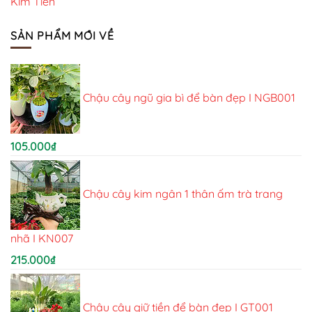
Kim Tiền
SẢN PHẨM MỚI VỀ
Chậu cây ngũ gia bì để bàn đẹp I NGB001
105.000
₫
Chậu cây kim ngân 1 thân ấm trà trang
nhã I KN007
215.000
₫
Chậu cây giữ tiền để bàn đẹp I GT001