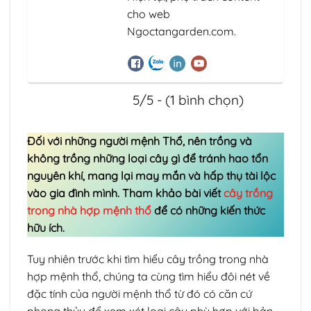
cho web
Ngoctangarden.com.
5/5 - (1 bình chọn)
Đối với những người mệnh Thổ, nên trồng và
không trồng những loại cây gì để tránh hao tổn
nguyên khí, mang lại may mắn và hấp thụ tài lộc
vào gia đình mình. Tham khảo bài viết
cây trồng
trong nhà hợp mệnh thổ
để có những kiến thức
hữu ích.
Tuy nhiên trước khi tìm hiểu cây trồng trong nhà
hợp mệnh thổ, chúng ta cùng tìm hiểu đôi nét về
đặc tính của người mệnh thổ từ đó có căn cứ