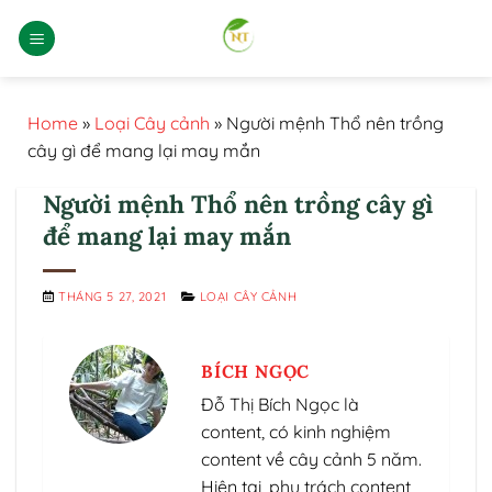
Bỏ
qua
nội
dung
Home
»
Loại Cây cảnh
»
Người mệnh Thổ nên trồng
cây gì để mang lại may mắn
Người mệnh Thổ nên trồng cây gì
để mang lại may mắn
THÁNG 5 27, 2021
LOẠI CÂY CẢNH
BÍCH NGỌC
Đỗ Thị Bích Ngọc là
content, có kinh nghiệm
content về cây cảnh 5 năm.
Hiện tại, phụ trách content