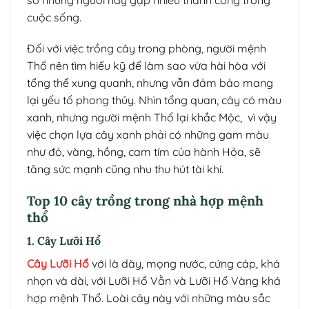
cuộc sống.
Đối với việc trồng cây trong phòng, người mệnh
Thổ nên tìm hiểu kỹ để làm sao vừa hài hòa với
tổng thể xung quanh, nhưng vẫn đảm bảo mang
lại yếu tố phong thủy. Nhìn tổng quan, cây có màu
xanh, nhưng người mệnh Thổ lại khắc Mộc, vì vậy
việc chọn lựa cây xanh phải có những gam màu
như đỏ, vàng, hồng, cam tím của hành Hỏa, sẽ
tăng sức mạnh cũng nhu thu hút tài khí.
Top 10 cây trồng trong nhà hợp mệnh
thổ
1. Cây Lưỡi Hổ
Cây Lưỡi Hổ
với là dày, mọng nước, cứng cáp, khá
nhọn và dài, với Lưỡi Hổ Vằn và Lưỡi Hổ Vàng khá
hợp mệnh Thổ. Loài cây này với những màu sắc