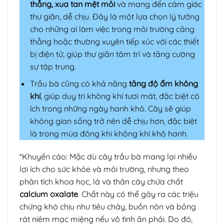
thẳng, xua tan mệt mỏi
và mang đến cảm giác
thư giãn, dễ chịu. Đây là một lựa chọn lý tưởng
cho những ai làm việc trong môi trường căng
thẳng hoặc thường xuyên tiếp xúc với các thiết
bị điện tử, giúp thư giãn tâm trí và tăng cường
sự tập trung.
Trầu bà cũng có khả năng
tăng độ ẩm không
khí
, giúp duy trì không khí tươi mát, đặc biệt có
ích trong những ngày hanh khô. Cây sẽ giúp
không gian sống trở nên dễ chịu hơn, đặc biệt
là trong mùa đông khi không khí khô hanh.
*Khuyến cáo: Mặc dù cây trầu bà mang lại nhiều
lợi ích cho sức khỏe và môi trường, nhưng theo
phân tích khoa học, lá và thân cây chứa chất
calcium oxalate
. Chất này có thể gây ra các triệu
chứng khó chịu như tiêu chảy, buồn nôn và bỏng
rát niêm mạc miệng nếu vô tình ăn phải. Do đó,