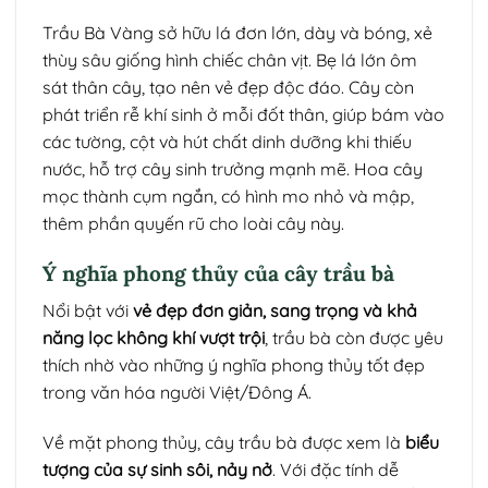
Trầu Bà Vàng sở hữu lá đơn lớn, dày và bóng, xẻ
thùy sâu giống hình chiếc chân vịt. Bẹ lá lớn ôm
sát thân cây, tạo nên vẻ đẹp độc đáo. Cây còn
phát triển rễ khí sinh ở mỗi đốt thân, giúp bám vào
các tường, cột và hút chất dinh dưỡng khi thiếu
nước, hỗ trợ cây sinh trưởng mạnh mẽ. Hoa cây
mọc thành cụm ngắn, có hình mo nhỏ và mập,
thêm phần quyến rũ cho loài cây này.
Ý nghĩa phong thủy của cây trầu bà
Nổi bật với
vẻ đẹp đơn giản, sang trọng và khả
năng lọc không khí vượt trội
, trầu bà còn được yêu
thích nhờ vào những ý nghĩa phong thủy tốt đẹp
trong văn hóa người Việt/Đông Á.
Về mặt phong thủy, cây trầu bà được xem là
biểu
tượng của sự sinh sôi, nảy nở
. Với đặc tính dễ