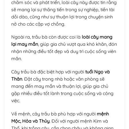
chăm sóc và phát triển, loài cây này được tin rằng
sẽ mang lại sự thăng tiến trong sự nghiệp, tiền tài
dồi dào, cũng như sự thuận lợi trong chuyện sinh
nở cho các cặp vợ chồng.
Ngoài ra, trầu bà còn được coi là
loài cây mang
lại may mắn
, giúp gia chủ vượt qua khó khăn, đón
nhận những điều tốt đẹp và duy trì cuộc sống viên
mãn.
Cây trầu bà đặc biệt hợp với người
tuổi Ngọ và
Thân
. Đặt cây trong nhà hoặc văn phòng sẽ
mang đến may mắn và thuận lợi, giúp gia chủ
gặp nhiều điều tốt lành trong cuộc sống và công
việc.
Về mệnh, cây trầu bà phù hợp với người
mệnh
Mộc, Hỏa và Thủy
. Đối với người mệnh Kim và
Thổ, khi trồng cây, cần chọn chậu và không gian