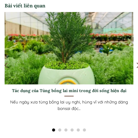
Bài viết liên quan
[Hướng dẫn] Cách chăm sóc Tùng bồng lai mini luôn xanh
tốt ở khí hậu nóng
Tùng Bồng Lai mini với tán lá kim dày như những đám mây
xanh và...