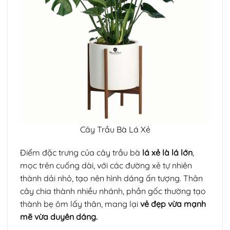
Cây Trầu Bà Lá Xẻ
Điểm đặc trưng của cây trầu bà
lá xẻ là lá lớn
,
mọc trên cuống dài, với các đường xẻ tự nhiên
thành dải nhỏ, tạo nên hình dáng ấn tượng. Thân
cây chia thành nhiều nhánh, phần gốc thường tạo
thành bẹ ôm lấy thân, mang lại
vẻ đẹp vừa mạnh
mẽ vừa duyên dáng.