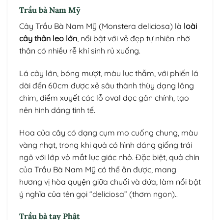
Trầu bà Nam Mỹ
Cây Trầu Bà Nam Mỹ (Monstera deliciosa) là
loài
cây thân leo lớn
, nổi bật với vẻ đẹp tự nhiên nhờ
thân có nhiều rễ khí sinh rủ xuống.
Lá cây lớn, bóng mượt, màu lục thẫm, với phiến lá
dài đến 60cm được xẻ sâu thành thùy dạng lông
chim, điểm xuyết các lỗ oval dọc gân chính, tạo
nên hình dáng tinh tế.
Hoa của cây có dạng cụm mo cuống chung, màu
vàng nhạt, trong khi quả có hình dáng giống trái
ngô với lớp vỏ mắt lục giác nhỏ. Đặc biệt, quả chín
của Trầu Bà Nam Mỹ có thể ăn được, mang
hương vị hòa quyện giữa chuối và dứa, làm nổi bật
ý nghĩa của tên gọi “deliciosa” (thơm ngon)..
Trầu bà tay Phật