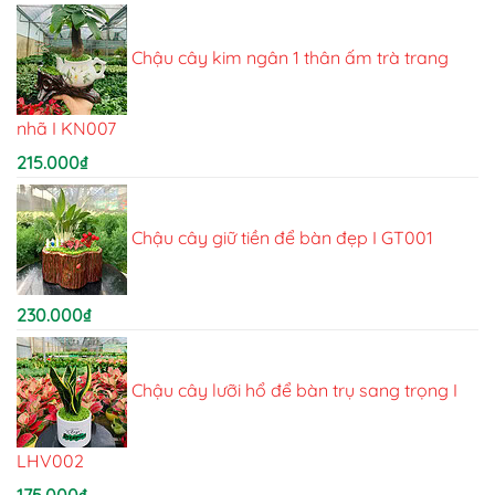
Chậu cây kim ngân 1 thân ấm trà trang
nhã I KN007
215.000
₫
Chậu cây giữ tiền để bàn đẹp I GT001
230.000
₫
Chậu cây lưỡi hổ để bàn trụ sang trọng I
LHV002
175.000
₫