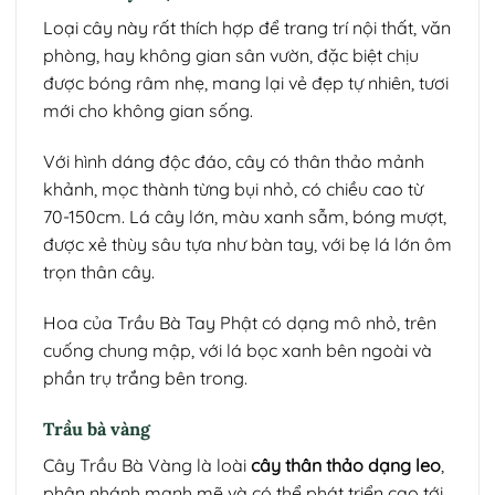
Loại cây này rất thích hợp để trang trí nội thất, văn
phòng, hay không gian sân vườn, đặc biệt chịu
được bóng râm nhẹ, mang lại vẻ đẹp tự nhiên, tươi
mới cho không gian sống.
Với hình dáng độc đáo, cây có thân thảo mảnh
khảnh, mọc thành từng bụi nhỏ, có chiều cao từ
70-150cm. Lá cây lớn, màu xanh sẫm, bóng mượt,
được xẻ thùy sâu tựa như bàn tay, với bẹ lá lớn ôm
trọn thân cây.
Hoa của Trầu Bà Tay Phật có dạng mô nhỏ, trên
cuống chung mập, với lá bọc xanh bên ngoài và
phần trụ trắng bên trong.
Trầu bà vàng
Cây Trầu Bà Vàng là loài
cây thân thảo dạng leo
,
phân nhánh mạnh mẽ và có thể phát triển cao tới