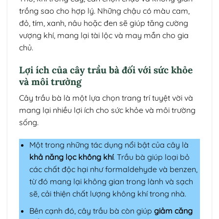
trồng sao cho hợp lý. Những chậu có màu cam,
đỏ, tím, xanh, nâu hoặc đen sẽ giúp tăng cường
vượng khí, mang lại tài lộc và may mắn cho gia
chủ.
Lợi ích của cây trầu bà đối với sức khỏe
và môi trường
Cây trầu bà là một lựa chọn trang trí tuyệt vời và
mang lại nhiều lợi ích cho sức khỏe và môi trường
sống.
Một trong những tác dụng nổi bật của cây là
khả năng lọc không khí
. Trầu bà giúp loại bỏ
các chất độc hại như formaldehyde và benzen,
từ đó mang lại không gian trong lành và sạch
sẽ, cải thiện chất lượng không khí trong nhà.
Bên cạnh đó, cây trầu bà còn giúp
giảm căng