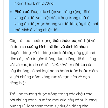
Nam Thái Bình Dương.
Phân bổ:
Được du nhập và trồng rộng rãi ở
vùng ôn đới và nhiệt đới; trồng trong nhà ở
vùng ôn đới, mọc hoang và đôi khi gây thiệt hại
môi sinh ở vùng nhiệt đới.
Cây trầu bà thuộc dạng
thân thảo leo
, nổi bật với
lá đơn có
cuống hình trái tim và đỉnh lá nhọn
duyên dáng. Hình dáng của loài cây này gợi nhớ
đến cây trầu truyền thống được dùng để ăn cùng
vôi và cau, từ đó cái tên “
trầu bà
” ra đời.
Lá
của
cây thường có hai loại: xanh hoàn toàn hoặc điểm
xuyết những đốm vàng rực rỡ, tạo nên vẻ đẹp
riêng biệt.
Trầu bà thường được trồng trong các chậu cao,
bởi những cành lá mềm mại của cây có xu hướng
buông rủ, làm tăng thêm sự duyên dáng cho