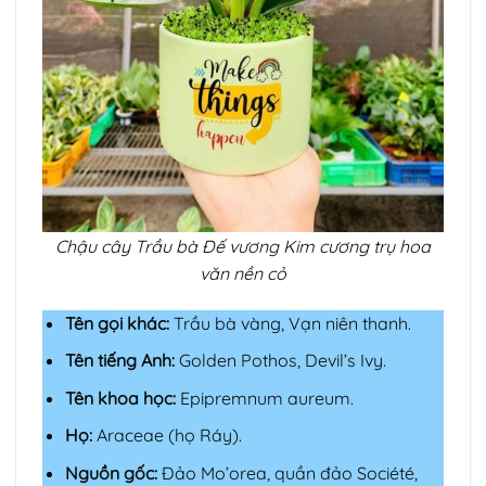
Chậu cây Trầu bà Đế vương Kim cương trụ hoa
văn nền cỏ
Tên gọi khác:
Trầu bà vàng, Vạn niên thanh.
Tên tiếng Anh:
Golden Pothos, Devil’s Ivy.
Tên khoa học:
Epipremnum aureum.
Họ:
Araceae (họ Ráy).
Nguồn gốc:
Đảo Mo’orea, quần đảo Société,