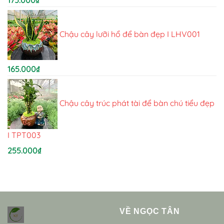
Chậu cây lưỡi hổ để bàn đẹp I LHV001
165.000
₫
Chậu cây trúc phát tài để bàn chú tiểu đẹp
I TPT003
255.000
₫
VỀ NGỌC TÂN