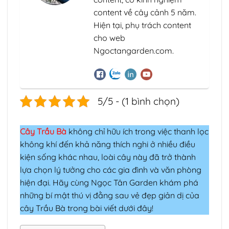
content về cây cảnh 5 năm.
Hiện tại, phụ trách content
cho web
Ngoctangarden.com.
5/5 - (1 bình chọn)
Cây Trầu Bà
không chỉ hữu ích trong việc thanh lọc
không khí đến khả năng thích nghi ở nhiều điều
kiện sống khác nhau, loài cây này đã trở thành
lựa chọn lý tưởng cho các gia đình và văn phòng
hiện đại. Hãy cùng Ngọc Tân Garden khám phá
những bí mật thú vị đằng sau vẻ đẹp giản dị của
cây Trầu Bà trong bài viết dưới đây!