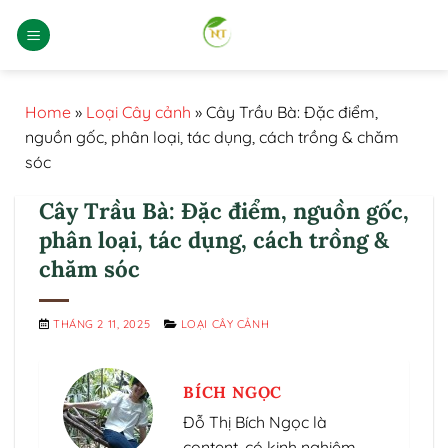
Bỏ
qua
nội
dung
Home
»
Loại Cây cảnh
»
Cây Trầu Bà: Đặc điểm,
nguồn gốc, phân loại, tác dụng, cách trồng & chăm
sóc
Cây Trầu Bà: Đặc điểm, nguồn gốc,
phân loại, tác dụng, cách trồng &
chăm sóc
THÁNG 2 11, 2025
LOẠI CÂY CẢNH
BÍCH NGỌC
Đỗ Thị Bích Ngọc là
content, có kinh nghiệm