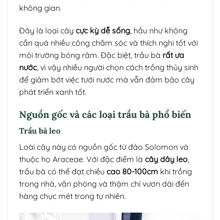
không gian.
Đây là loại cây
cực kỳ dễ sống
, hầu như không
cần quá nhiều công chăm sóc và thích nghi tốt với
môi trường bóng râm. Đặc biệt, trầu bà
rất ưa
nước
, vì vậy nhiều người chọn cách trồng thủy sinh
để giảm bớt việc tưới nước mà vẫn đảm bảo cây
phát triển xanh tốt.
Nguồn gốc và các loại trầu bà phổ biến
Trầu bà leo
Loài cây này có nguồn gốc từ đảo Solomon và
thuộc họ Araceae. Với đặc điểm là
cây dây leo
,
trầu bà có thể đạt chiều
cao 80-100cm
khi trồng
trong nhà, văn phòng và thậm chí vươn dài đến
hàng chục mét trong tự nhiên.