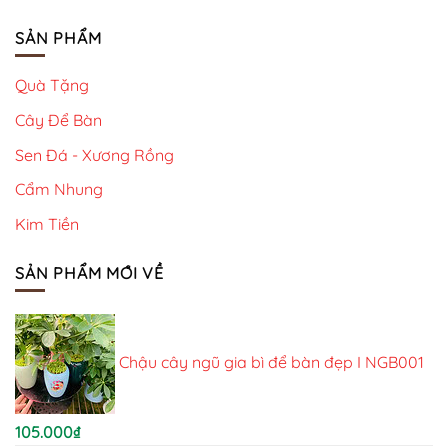
SẢN PHẨM
Quà Tặng
Cây Để Bàn
Sen Đá - Xương Rồng
Cẩm Nhung
Kim Tiền
SẢN PHẨM MỚI VỀ
Chậu cây ngũ gia bì để bàn đẹp I NGB001
105.000
₫