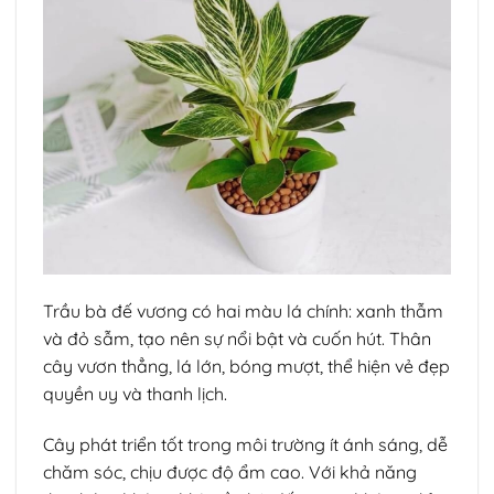
Trầu bà đế vương có hai màu lá chính: xanh thẫm
và đỏ sẫm, tạo nên sự nổi bật và cuốn hút. Thân
cây vươn thẳng, lá lớn, bóng mượt, thể hiện vẻ đẹp
quyền uy và thanh lịch.
Cây phát triển tốt trong môi trường ít ánh sáng, dễ
chăm sóc, chịu được độ ẩm cao. Với khả năng