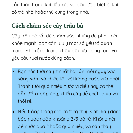
cần thận trọng khi tiếp xúc với cây, đặc biệt là khi
có trẻ nhỏ hoặc thú cưng trong nhà.
Cách chăm sóc cây trầu bà
Cây trầu bà rất dễ chăm sóc, nhưng để phát triển
khỏe mạnh, bạn cần lưu ý một số yếu tố quan
trọng. Khi trồng trong chậu, cây ưa bóng râm và
yêu cầu tưới nước đúng cách.
Bạn nên tưới cây ít nhất hai lần mỗi ngày vào
sáng sớm và chiều tối, với lượng nước vừa phải.
Tránh tưới quá nhiều nước vì điều này có thể
dẫn đến ngập úng, khiến cây dễ chết, lá úa và
thối rễ.
Nếu trồng trong môi trường thủy sinh, hãy đảm
bảo nước ngập khoảng 2/3 bộ rễ. Không nên
để nước quá ít hoặc quá nhiều, và cần thay