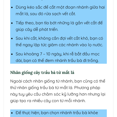
Dùng kéo sắc để cắt một đoạn nhánh giữa hai
mắt lá, sau đó rửa sạch vết cắt.
Tiếp theo, bạn tỉa bớt những lá gần vết cắt để
giúp cây dễ phát triển.
Sau khi cắt, không cần đợi vết cắt khô, bạn có
thể ngay lập tức giâm các nhánh vào lọ nước.
Sau khoảng 7 – 10 ngày, khi rễ bắt đầu mọc
dài, bạn có thể đem nhánh trầu bà đi trồng.
Nhân giống cây trầu bà từ mắt lá
Ngoài cách nhân giống từ nhánh, bạn cũng có thể
thử nhân giống trầu bà từ mắt lá. Phương pháp
này tuy yêu cầu chăm sóc kỹ lưỡng hơn nhưng lại
giúp tạo ra nhiều cây con từ mỗi nhánh.
Để thực hiện, bạn chọn nhánh trầu bà khỏe