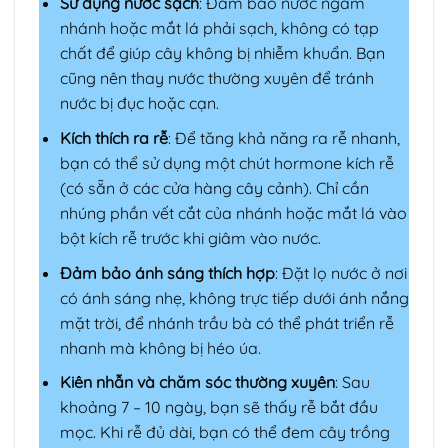
Sử dụng nước sạch
: Đảm bảo nước ngâm
nhánh hoặc mắt lá phải sạch, không có tạp
chất để giúp cây không bị nhiễm khuẩn. Bạn
cũng nên thay nước thường xuyên để tránh
nước bị đục hoặc cạn.
Kích thích ra rễ
: Để tăng khả năng ra rễ nhanh,
bạn có thể sử dụng một chút hormone kích rễ
(có sẵn ở các cửa hàng cây cảnh). Chỉ cần
nhúng phần vết cắt của nhánh hoặc mắt lá vào
bột kích rễ trước khi giâm vào nước.
Đảm bảo ánh sáng thích hợp
: Đặt lọ nước ở nơi
có ánh sáng nhẹ, không trực tiếp dưới ánh nắng
mặt trời, để nhánh trầu bà có thể phát triển rễ
nhanh mà không bị héo úa.
Kiên nhẫn và chăm sóc thường xuyên
: Sau
khoảng 7 – 10 ngày, bạn sẽ thấy rễ bắt đầu
mọc. Khi rễ đủ dài, bạn có thể đem cây trồng