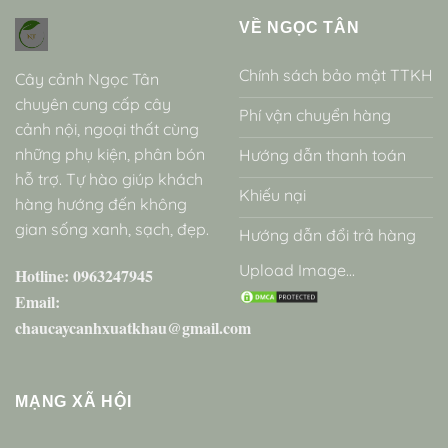
VỀ NGỌC TÂN
Chính sách bảo mật TTKH
Cây cảnh Ngọc Tân
chuyên cung cấp cây
Phí vận chuyển hàng
cảnh nội, ngoại thất cùng
những phụ kiện, phân bón
Hướng dẫn thanh toán
hỗ trợ. Tự hào giúp khách
Khiếu nại
hàng hướng đến không
gian sống xanh, sạch, đẹp.
Hướng dẫn đổi trả hàng
Upload Image...
Hotline: 0963247945
Email:
chaucaycanhxuatkhau@gmail.com
MẠNG XÃ HỘI