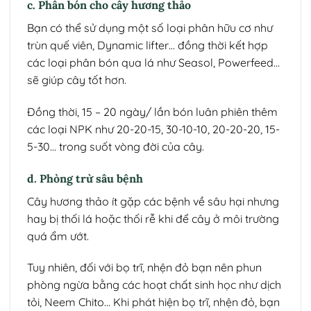
c. Phân bón cho cây hương thảo
Bạn có thể sử dụng một số loại phân hữu cơ như
trùn quế viên, Dynamic lifter… đồng thời kết hợp
các loại phân bón qua lá như Seasol, Powerfeed…
sẽ giúp cây tốt hơn.
Đồng thời, 15 – 20 ngày/ lần bón luân phiên thêm
các loại NPK như 20-20-15, 30-10-10, 20-20-20, 15-
5-30… trong suốt vòng đời của cây.
d. Phòng trừ sâu bệnh
Cây hương thảo ít gặp các bệnh về sâu hại nhưng
hay bị thối lá hoặc thối rễ khi để cây ở môi trường
quá ẩm ướt.
Tuy nhiên, đối với bọ trĩ, nhện đỏ bạn nên phun
phòng ngừa bằng các hoạt chất sinh học như dịch
tỏi, Neem Chito… Khi phát hiện bọ trĩ, nhện đỏ, bạn