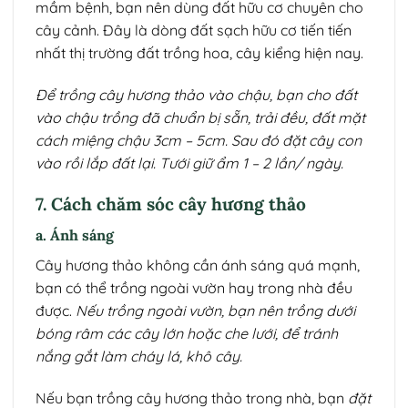
mầm bệnh, bạn nên dùng đất hữu cơ chuyên cho
cây cảnh. Đây là dòng đất sạch hữu cơ tiến tiến
nhất thị trường đất trồng hoa, cây kiểng hiện nay.
Để trồng cây hương thảo vào chậu, bạn cho đất
vào chậu trồng đã chuẩn bị sẵn, trải đều, đất mặt
cách miệng chậu 3cm – 5cm. Sau đó đặt cây con
vào rồi lắp đất lại. Tưới giữ ẩm 1 – 2 lần/ ngày.
7. Cách chăm sóc cây hương thảo
a. Ánh sáng
Cây hương thảo không cần ánh sáng quá mạnh,
bạn có thể trồng ngoài vườn hay trong nhà đều
được.
Nếu trồng ngoài vườn, bạn nên trồng dưới
bóng râm các cây lớn hoặc che lưới, để tránh
nắng gắt làm cháy lá, khô cây.
Nếu bạn trồng cây hương thảo trong nhà, bạn
đặt