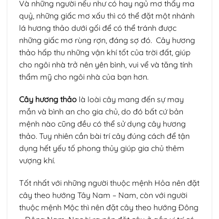
Và những người nếu như có hay ngủ mơ thấy ma
quỷ, những giấc mơ xấu thì có thể đặt một nhánh
lá hương thảo dưới gối để có thể tránh được
những giấc mơ rùng rợn, đáng sợ đó. Cây hương
thảo hấp thu những vận khí tốt của trời đất, giúp
cho ngôi nhà trở nên yên bình, vui vể và tăng tính
thẩm mỹ cho ngôi nhà của bạn hơn.
Cây hương thảo
là loài cây mang đến sự may
mắn và bình an cho gia chủ, do đó bất cứ bản
mệnh nào cũng đều có thể sử dụng cây hương
thảo. Tuy nhiên cần bài trí cây đúng cách để tận
dụng hết yếu tố phong thủy giúp gia chủ thêm
vượng khí.
Tốt nhất với những người thuộc mệnh Hỏa nên đặt
cây theo hướng Tây Nam – Nam, còn với người
thuộc mệnh Mộc thì nên đặt cây theo hướng Đông