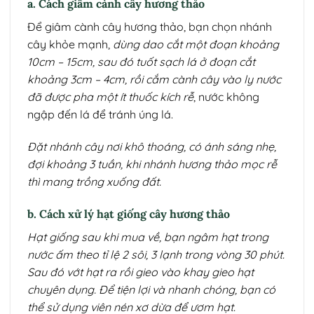
a. Cách giâm cành cây hương thảo
Để giâm cành cây hương thảo, bạn chọn nhánh
cây khỏe mạnh,
dùng dao cắt một đoạn khoảng
10cm – 15cm, sau đó tuốt sạch lá ở đoạn cắt
khoảng 3cm – 4cm, rồi cắm cành cây vào ly nước
đã được pha một ít thuốc kích rễ
, nước không
ngập đến lá để tránh úng lá.
Đặt nhánh cây nơi khô thoáng, có ánh sáng nhẹ,
đợi khoảng 3 tuần, khi nhánh hương thảo mọc rễ
thì mang trồng xuống đất.
b. Cách xử lý hạt giống cây hương thảo
Hạt giống sau khi mua về, bạn ngâm hạt trong
nước ấm theo tỉ lệ 2 sôi, 3 lạnh trong vòng 30 phút.
Sau đó vớt hạt ra rồi gieo vào khay gieo hạt
chuyên dụng. Để tiện lợi và nhanh chóng, bạn có
thể sử dụng viên nén xơ dừa để ươm hạt.