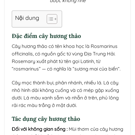
được không nhé
Nội dung
Đặc điểm cây hương thảo
Cây hương thảo có tên khoa học là Rosmarinus
officinalis, có nguồn gốc từ vùng Địa Trung Hải.
Rosemary xuất phát từ tên gọi Latinh, từ
“rosmarinus” — có nghĩa là “sương mai của biển“.
Cây mọc thành bụi, phân nhánh, nhiều lá. Lá cây
nhỏ hình dải không cuống và có mép gập xuống
dưới. Lá màu xanh sẫm và nhẵn ở trên, phủ lông
rải rác màu trắng ở mặt dưới.
Tác dụng cây hương thảo
Đối với không gian sống :
Mùi thơm của cây hương