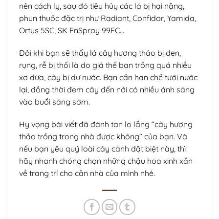
nên cách ly, sau đó tiêu hủy các lá bị hại nặng,
phun thuốc đặc trị như Radiant, Confidor, Yamida,
Ortus 5SC, SK EnSpray 99EC…
Đôi khi bạn sẽ thấy lá cây hương thảo bị đen,
rụng, rễ bị thối là do giá thể bạn trồng quá nhiều
xơ dừa, cây bị dư nước. Bạn cần hạn chế tưới nước
lại, đồng thời đem cây đến nới có nhiều ánh sáng
vào buổi sáng sớm.
Hy vọng bài viết đã đánh tan lo lắng “cây hương
thảo trồng trong nhà được không” của bạn. Và
nếu bạn yêu quý loài cây cảnh đặt biệt này, thì
hãy nhanh chóng chọn những chậu hoa xinh xắn
về trang trí cho căn nhà của mình nhé.