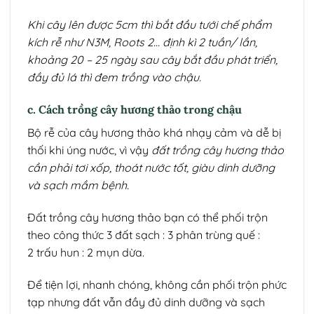
Khi cây lên được 5cm thì bắt đầu tưới chế phẩm
kích rễ như N3M, Roots 2… định kì 2 tuần/ lần,
khoảng 20 – 25 ngày sau cây bắt đầu phát triển,
đầy đủ lá thì đem trồng vào chậu.
c. Cách trồng cây hương thảo trong chậu
Bộ rễ của cây hương thảo khá nhạy cảm và dễ bị
thối khi úng nước, vì vậy
đất trồng cây hương thảo
cần phải tơi xốp, thoát nước tốt, giàu dinh dưỡng
và sạch mầm bệnh.
Đất trồng cây hương thảo bạn có thể phối trộn
theo công thức 3 đất sạch : 3 phân trùng quế :
2 trấu hun : 2 mụn dừa.
Để tiện lợi, nhanh chóng, không cần phối trộn phức
tạp nhưng đất vẫn đầy đủ dinh dưỡng và sạch