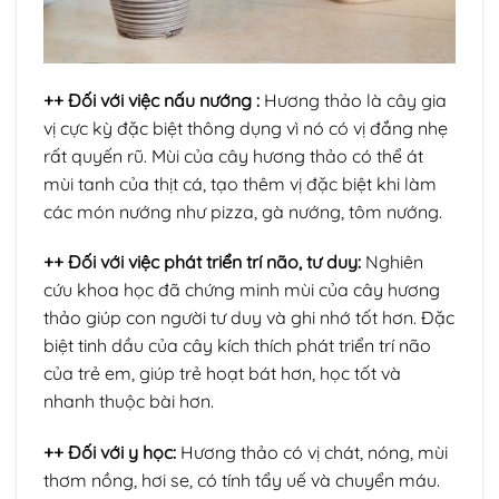
++ Đối với việc nấu nướng :
Hương thảo là cây gia
vị cực kỳ đặc biệt thông dụng vì nó có vị đắng nhẹ
rất quyến rũ. Mùi của cây hương thảo có thể át
mùi tanh của thịt cá, tạo thêm vị đặc biệt khi làm
các món nướng như pizza, gà nướng, tôm nướng.
++ Đối với việc phát triển trí não, tư duy:
Nghiên
cứu khoa học đã chứng minh mùi của cây hương
thảo giúp con người tư duy và ghi nhớ tốt hơn. Đặc
biệt tinh dầu của cây kích thích phát triển trí não
của trẻ em, giúp trẻ hoạt bát hơn, học tốt và
nhanh thuộc bài hơn.
++ Đối với y học:
Hương thảo có vị chát, nóng, mùi
thơm nồng, hơi se, có tính tẩy uế và chuyển máu.