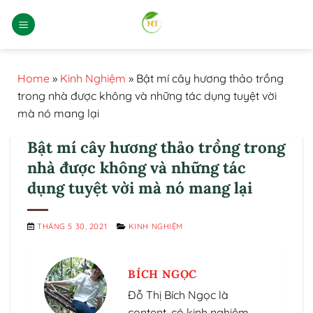
Bỏ
qua
nội
dung
Home
»
Kinh Nghiệm
»
Bật mí cây hương thảo trồng
trong nhà được không và những tác dụng tuyệt vời
mà nó mang lại
Bật mí cây hương thảo trồng trong
nhà được không và những tác
dụng tuyệt vời mà nó mang lại
THÁNG 5 30, 2021
KINH NGHIỆM
BÍCH NGỌC
Đỗ Thị Bích Ngọc là
content, có kinh nghiệm