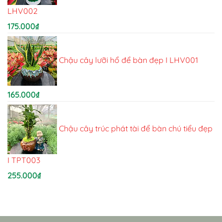
LHV002
175.000
₫
Chậu cây lưỡi hổ để bàn đẹp I LHV001
165.000
₫
Chậu cây trúc phát tài để bàn chú tiểu đẹp
I TPT003
255.000
₫