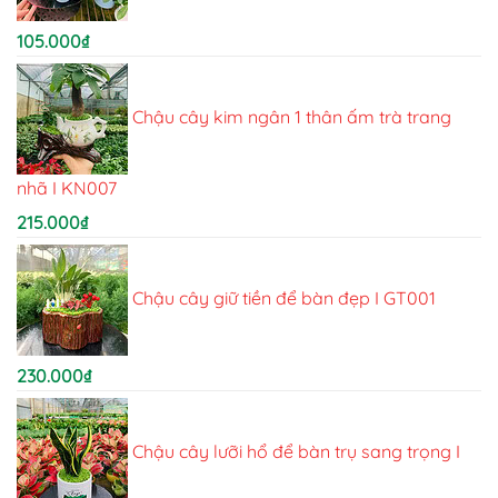
105.000
₫
Chậu cây kim ngân 1 thân ấm trà trang
nhã I KN007
215.000
₫
Chậu cây giữ tiền để bàn đẹp I GT001
230.000
₫
Chậu cây lưỡi hổ để bàn trụ sang trọng I