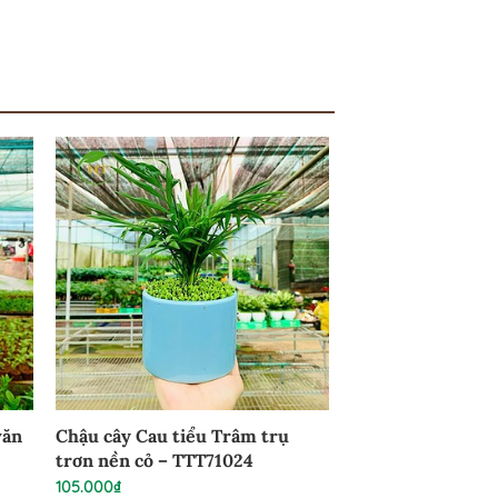
văn
Chậu cây Cau tiểu Trâm trụ
trơn nền cỏ – TTT71024
105.000
₫