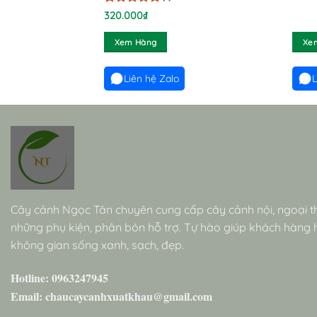
5
1
trên 5
320.000
₫
dựa trên
đánh giá
Xem Hàng
Xe
Liên hệ Zalo
L
Cây cảnh Ngọc Tân chuyên cung cấp cây cảnh nội, ngoại t
những phụ kiện, phân bón hỗ trợ. Tự hào giúp khách hàng
không gian sống xanh, sạch, đẹp.
Hotline: 0963247945
Email: chaucaycanhxuatkhau@gmail.com