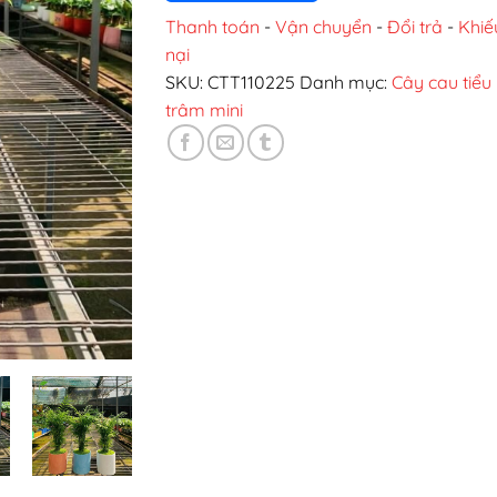
Thanh toán
-
Vận chuyển
-
Đổi trả
-
Khiế
nại
SKU:
CTT110225
Danh mục:
Cây cau tiểu
trâm mini