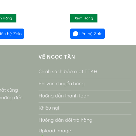
m Hàng
Xem Hàng
iên hệ Zalo
Liên hệ Zalo
VỀ NGỌC TÂN
Chính sách bảo mật TTKH
Phí vận chuyển hàng
hất cùng
Hướng dẫn thanh toán
 hướng đến
Khiếu nại
Hướng dẫn đổi trả hàng
Upload Image...