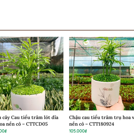
 cây Cau tiểu trâm lót dĩa
Chậu cau tiểu trâm trụ hoa 
oa nền cỏ – CTTCD05
nền cỏ – CTT180924
000
₫
105.000
₫