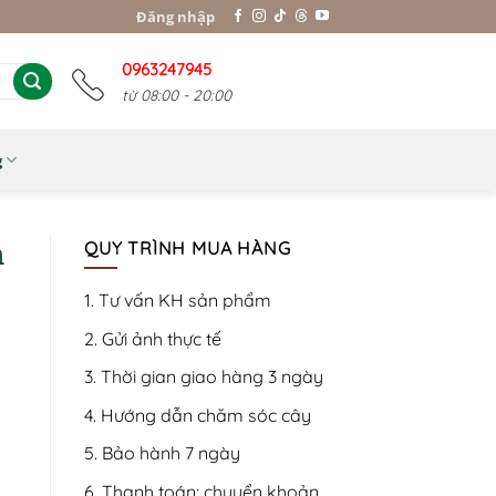
Đăng nhập
0963247945
từ 08:00 - 20:00
g
m
QUY TRÌNH MUA HÀNG
1. Tư vấn KH sản phẩm
2. Gửi ảnh thực tế
3. Thời gian giao hàng 3 ngày
4. Hướng dẫn chăm sóc cây
5. Bảo hành 7 ngày
6. Thanh toán: chuyển khoản,