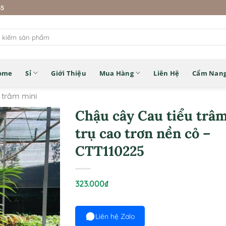
45
ome
Sỉ
Giới Thiệu
Mua Hàng
Liên Hệ
Cẩm Nan
 trâm mini
Chậu cây Cau tiểu trâ
trụ cao trơn nền cỏ –
CTT110225
323.000
₫
Liên hệ Zalo