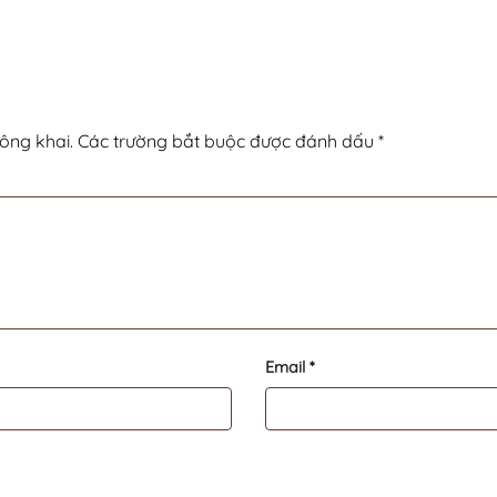
ông khai.
Các trường bắt buộc được đánh dấu
*
Email
*