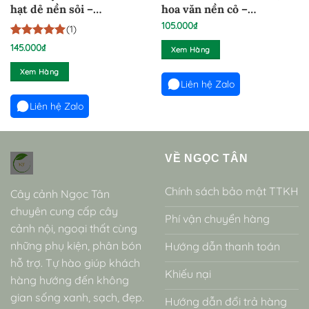
hạt dẻ nền sỏi –
hoa văn nền cỏ –
CTTHD290924
CTT180924
105.000
₫
(1)
5
1
trên 5
145.000
₫
Xem Hàng
dựa trên
đánh giá
Xem Hàng
Liên hệ Zalo
Liên hệ Zalo
VỀ NGỌC TÂN
Chính sách bảo mật TTKH
Cây cảnh Ngọc Tân
chuyên cung cấp cây
Phí vận chuyển hàng
cảnh nội, ngoại thất cùng
những phụ kiện, phân bón
Hướng dẫn thanh toán
hỗ trợ. Tự hào giúp khách
Khiếu nại
hàng hướng đến không
gian sống xanh, sạch, đẹp.
Hướng dẫn đổi trả hàng