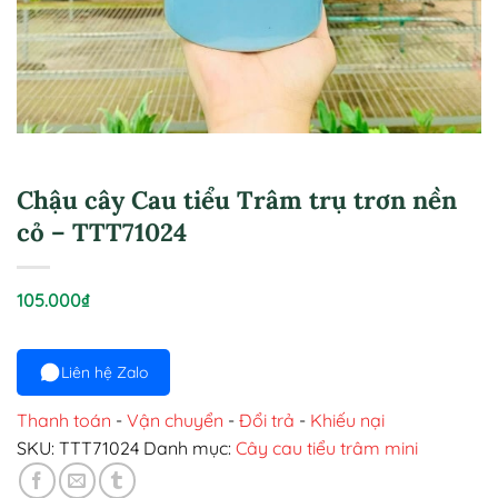
Chậu cây Cau tiểu Trâm trụ trơn nền
cỏ – TTT71024
105.000
₫
Liên hệ Zalo
Thanh toán
-
Vận chuyển
-
Đổi trả
-
Khiếu nại
SKU:
TTT71024
Danh mục:
Cây cau tiểu trâm mini