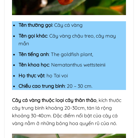
Tên thường gọi
: Cây cá vàng
Tên gọi khác
: Cây vàng chậu treo, cây may
mắn
Tên tiếng anh
: The goldfish plant,
Tên khoa học
: Nematanthus wettsteinii
Họ thực vật
: họ Tai voi
Chiều cao trung bình
: 20 – 30 cm.
Cây cá vàng thuộc loại cây thân thảo
, kích thước
cây trung bình khoảng 20-30cm, tán lá rộng
khoảng 30-40cm. Đặc điểm nổi bật của cây cá
vàng nằm ở những bông hoa quyến rũ của nó.