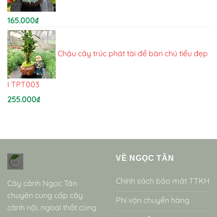
165.000
₫
Chậu cây trúc phát tài để bàn chú tiểu đẹp
I TPT003
255.000
₫
VỀ NGỌC TÂN
Chính sách bảo mật TTKH
Cây cảnh Ngọc Tân
chuyên cung cấp cây
Phí vận chuyển hàng
cảnh nội, ngoại thất cùng