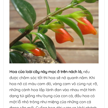
Hoa của loài cây này mọc ở trên nách lá,
nếu
được chăm sóc tốt thì hoa sẽ nở quanh năm. Khi
hoa nở có màu cam đỏ, vàng cam vô cùng rực rỡ,
những cánh hoa lấp lánh đan vào nhau một hình
dạng túi giống như bụng của con cá, đầu hoa có
một lỗ nhỏ trông như miệng của những con cá
đang săn mồi. Cuống hoa dài vươn ra khỏi nhánh,