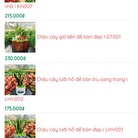
nhã I KN007
215.000
₫
Chậu cây giữ tiền để bàn đẹp I GT001
230.000
₫
Chậu cây lưỡi hổ để bàn trụ sang trọng I
LHV002
175.000
₫
Chậu cây lưỡi hổ để bàn đẹp I LHV001