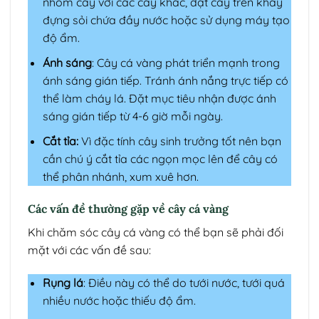
nhóm cây với các cây khác, đặt cây trên khay
đựng sỏi chứa đầy nước hoặc sử dụng máy tạo
độ ẩm.
Ánh sáng
: Cây cá vàng phát triển mạnh trong
ánh sáng gián tiếp. Tránh ánh nắng trực tiếp có
thể làm cháy lá. Đặt mục tiêu nhận được ánh
sáng gián tiếp từ 4-6 giờ mỗi ngày.
Cắt tỉa:
Vì đặc tính cây sinh trưởng tốt nên bạn
cần chú ý cắt tỉa các ngọn mọc lên để cây có
thể phân nhánh, xum xuê hơn.
Các vấn đề thường gặp về cây cá vàng
Khi chăm sóc cây cá vàng có thể bạn sẽ phải đối
mặt với các vấn đề sau:
Rụng lá
: Điều này có thể do tưới nước, tưới quá
nhiều nước hoặc thiếu độ ẩm.