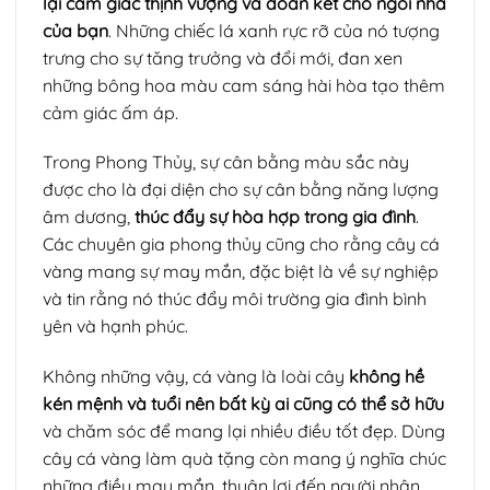
lại cảm giác thịnh vượng và đoàn kết cho ngôi nhà
của bạn
. Những chiếc lá xanh rực rỡ của nó tượng
trưng cho sự tăng trưởng và đổi mới, đan xen
những bông hoa màu cam sáng hài hòa tạo thêm
cảm giác ấm áp.
Trong Phong Thủy, sự cân bằng màu sắc này
được cho là đại diện cho sự cân bằng năng lượng
âm dương,
thúc đẩy sự hòa hợp trong gia đình
.
Các chuyên gia phong thủy cũng cho rằng cây cá
vàng mang sự may mắn, đặc biệt là về sự nghiệp
và tin rằng nó thúc đẩy môi trường gia đình bình
yên và hạnh phúc.
Không những vậy, cá vàng là loài cây
không hề
kén mệnh và tuổi nên bất kỳ ai cũng có thể sở hữu
và chăm sóc để mang lại nhiều điều tốt đẹp. Dùng
cây cá vàng làm quà tặng còn mang ý nghĩa chúc
những điều may mắn, thuận lợi đến người nhận.