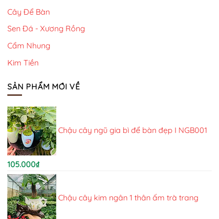
Cây Để Bàn
Sen Đá - Xương Rồng
Cẩm Nhung
Kim Tiền
SẢN PHẨM MỚI VỀ
Chậu cây ngũ gia bì để bàn đẹp I NGB001
105.000
₫
Chậu cây kim ngân 1 thân ấm trà trang