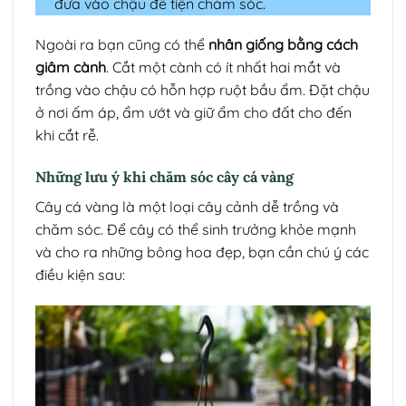
đưa vào chậu để tiện chăm sóc.
Ngoài ra bạn cũng có thể
nhân giống bằng cách
giâm cành
. Cắt một cành có ít nhất hai mắt và
trồng vào chậu có hỗn hợp ruột bầu ẩm. Đặt chậu
ở nơi ấm áp, ẩm ướt và giữ ẩm cho đất cho đến
khi cắt rễ.
Những lưu ý khi chăm sóc cây cá vàng
Cây cá vàng là một loại cây cảnh dễ trồng và
chăm sóc. Để cây có thể sinh trưởng khỏe mạnh
và cho ra những bông hoa đẹp, bạn cần chú ý các
điều kiện sau: