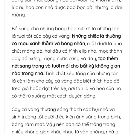
lúc nụ hoa còn nhỏ được bao bọc bởi những lá dài
mỏng.
Bổ sung cho những bông hoa rực rỡ là những tán
lá tươi tốt của cây cá vàng.
Những chiếc lá thường
có màu xanh thẫm và bóng nhẵn
, mặt dưới lá pha
chút mảng đỏ, hai đầu có hình elip nhỏ, mọc thành
dây đối xứng, mọng nước cứng và dày
, tạo thêm
nét sang trọng và tươi mới cho bất kỳ không gian
nào trong nhà
. Tính chất xếp tầng của những tán
lá còn làm cho cây cá vàng đặc biệt thích hợp để
treo giỏ hoặc đặt trên kệ, nơi tán lá và hoa của nó
có thể rủ xuống một cách duyên dáng.
Cây cá vàng thường sống thành các bụi nhỏ và
sinh trưởng tốt dưới điều kiện ánh sáng trung bình,
bóng râm mát. Vậy nên bạn có thể trồng trong
nhiều không gian khác nhau từ văn phòng, nhà ở