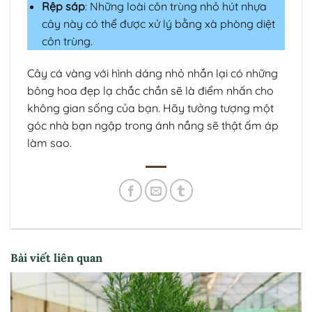
Rệp sáp
: Những loài côn trùng nhỏ hút nhựa
cây này có thể được xử lý bằng xà phòng diệt
côn trùng.
Cây cá vàng với hình dáng nhỏ nhắn lại có những
bông hoa đẹp lạ chắc chắn sẽ là điểm nhấn cho
không gian sống của bạn. Hãy tưởng tượng một
góc nhà bạn ngập trong ánh nắng sẽ thật ấm áp
làm sao.
Bài viết liên quan