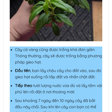
Cây cá vàng cũng được trồng khá đơn giản.
Thông thường, cây sẽ được trồng bằng phương
pháp gieo hạt.
Đầu tiên
, bạn lấy chậu cây cho đất vào, sau đó
gieo hạt xuống rồi lấp đất và nhấn chặt đất.
Tiếp theo
tưới lượng nước vừa đủ và lấy tấm vải
phủ lên rồi đặt ở nơi thoáng mát.
Sau khoảng 7 ngày đến 10 ngày cây đã bắt
đầu nảy chồi. Sau khi lên cây con bạn có thể