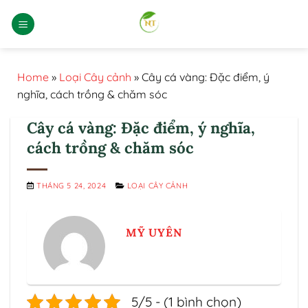
Bỏ
qua
nội
dung
Home
»
Loại Cây cảnh
»
Cây cá vàng: Đặc điểm, ý
nghĩa, cách trồng & chăm sóc
Cây cá vàng: Đặc điểm, ý nghĩa,
cách trồng & chăm sóc
THÁNG 5 24, 2024
LOẠI CÂY CẢNH
MỸ UYÊN
5/5 - (1 bình chọn)