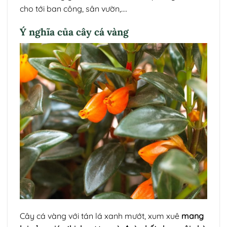
cho tới ban công, sân vườn,….
Ý nghĩa của cây cá vàng
Cây cá vàng với tán lá xanh mướt, xum xuê
mang