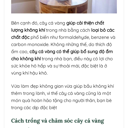
Bên cạnh đó, cây cá vàng
giúp cải thiện chất
lượng không khí
trong nhà bằng cách
loại bỏ các
chất độc
phổ biến như formaldehyde, benzene và
carbon monoxide. Không những thế, do thích độ
ẩm cao,
cây cá vàng có thể giúp bổ sung độ ẩm
cho không khí
trong nhà bạn, điều này có lợi cho
sức khỏe hô hấp và sự thoải mái, đặc biệt là ở
vùng khí hậu khô.
Vừa làm đẹp không gian vừa giúp bầu không khí
thêm trong lành, vì thế cây cá vàng cũng là một
món quà hoàn hảo tặng cho người thân, bạn bè
trong các dịp đặc biệt
Cách trồng và chăm sóc cây cá vàng