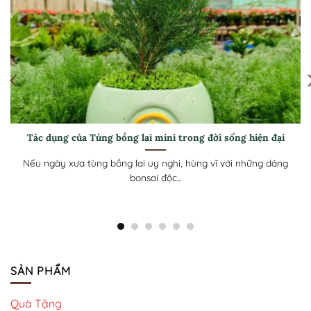
[Hướng dẫn] Cách chăm sóc Tùng bồng lai mini luôn xanh
tốt ở khí hậu nóng
Tùng Bồng Lai mini với tán lá kim dày như những đám mây
xanh và...
SẢN PHẨM
Quà Tặng