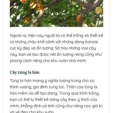
Ngoài ra, hiện nay người ta có thể trồng và thiết kế
ra những chậu khế cảnh với những dáng bonsai
cực kỳ đẹp và ấn tượng. Sở hữu những loại cây
này, bạn sẽ tạo được nét ấn tượng riêng cũng như
phong cách riêng cho khu vườn nhà mình.
Cây tùng la hán
Tùng la hán mang ý nghĩa tượng trưng cho sự
thịnh vượng, gia đình sung túc. Thân của tùng la
hán mềm và dễ tạo dáng. Trong quá trình trồng,
bạn có thể tự thiết kế dáng cây theo ý thích của
mình, khẳng định cá tính cũng như nâng cao giá trị
và vẻ đẹp cho khu vườn.