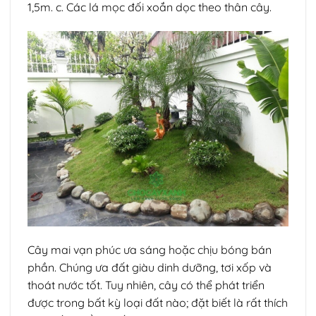
1,5m. c. Các lá mọc đối xoắn dọc theo thân cây.
Cây mai vạn phúc ưa sáng hoặc chịu bóng bán
phần. Chúng ưa đất giàu dinh dưỡng, tơi xốp và
thoát nước tốt. Tuy nhiên, cây có thể phát triển
được trong bất kỳ loại đất nào; đặt biết là rất thích