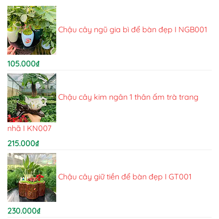
Chậu cây ngũ gia bì để bàn đẹp I NGB001
105.000
₫
Chậu cây kim ngân 1 thân ấm trà trang
nhã I KN007
215.000
₫
Chậu cây giữ tiền để bàn đẹp I GT001
230.000
₫