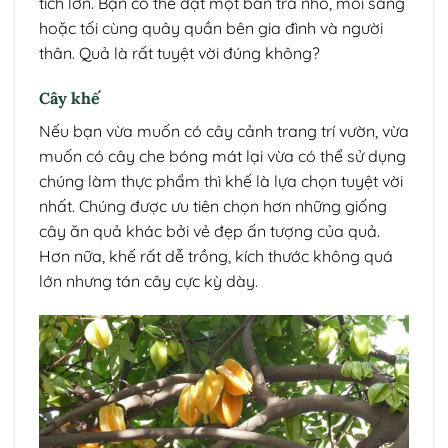
tích lớn. Bạn có thể đặt một bàn trà nhỏ, mỗi sáng
hoặc tối cùng quây quần bên gia đình và người
thân. Quả là rất tuyệt vời đúng không?
Cây khế
Nếu bạn vừa muốn có cây cảnh trang trí vườn, vừa
muốn có cây che bóng mát lại vừa có thể sử dụng
chúng làm thực phẩm thì khế là lựa chọn tuyệt vời
nhất. Chúng được ưu tiên chọn hơn những giống
cây ăn quả khác bởi vẻ đẹp ấn tượng của quả.
Hơn nữa, khế rất dễ trồng, kích thước không quá
lớn nhưng tán cây cực kỳ dày.