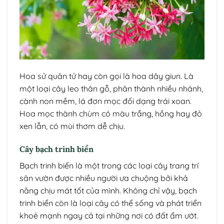
Hoa sử quân tử hay còn gọi là hoa dây giun. Là
một loại cây leo thân gỗ, phân thành nhiều nhánh,
cành non mềm, lá đơn mọc đối dạng trái xoan.
Hoa mọc thành chùm có màu trắng, hồng hay đỏ
xen lẫn, có mùi thơm dễ chịu.
Cây bạch trinh biển
Bạch trinh biển là một trong các loại cây trang trí
sân vườn được nhiều người ưa chuộng bởi khả
năng chịu mát tốt của mình. Không chỉ vậy, bạch
trinh biển còn là loại cây có thể sống và phát triển
khoẻ mạnh ngay cả tại những nơi có đất ẩm ướt.