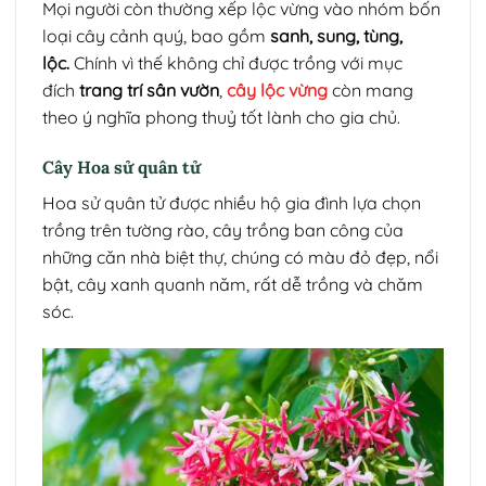
Mọi người còn thường xếp lộc vừng vào nhóm bốn
loại cây cảnh quý, bao gồm
sanh, sung, tùng,
lộc.
Chính vì thế không chỉ được trồng với mục
đích
trang trí sân vườn
,
cây lộc vừng
còn mang
theo ý nghĩa phong thuỷ tốt lành cho gia chủ.
Cây Hoa sử quân tử
Hoa sử quân tử được nhiều hộ gia đình lựa chọn
trồng trên tường rào, cây trồng ban công của
những căn nhà biệt thự, chúng có màu đỏ đẹp, nổi
bật, cây xanh quanh năm, rất dễ trồng và chăm
sóc.