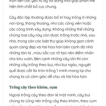
trọn vẹn các yếu tố ấy và đồng thời góp phần thể
hiện tính chất bố cục chung.
Cây độc lập thường được bố trí hay trồng ở những
nơi rộng, thông thoáng, như các công viên hoặc
các công trình xây dựng. Không những thế những
chủng loại cây này còn được trồng trước nhà, sau
nhà, trong sân các biệt thự giúp không gian cảnh
quan càng đẹp và hài hòa hơn bên cạnh đó nhờ
những tán lá , màu sắc rực rỡ tạo nên điểm nhấn
cho khu vườn. Bên cạnh những cây lớn thì còn
những cây trồng theo bụi, như bụi ngâu, nguyệt
quế được cắt tỉa tròn trồng 1 mình mang lại cho
chúng ta có cảm giác dễ chịu và hài hòa hơn.
Trồng cây theo khóm, cụm
Ngoài trồng cây theo đơn lẻ một mình, cây bụi
chúng ta cũng nên trồng cây theo khóm, theo cụm