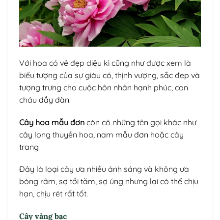
Với hoa có vẻ đẹp diệu kì cũng như được xem là
biểu tượng của sự giàu có, thịnh vượng, sắc đẹp và
tượng trưng cho cuộc hôn nhân hạnh phúc, con
cháu đầy đàn.
Cây hoa mẫu đơn
còn có những tên gọi khác như
cây long thuyền hoa, nam mẫu đơn hoặc cây
trang
Đây là loại cây ưa nhiều ánh sáng và không ưa
bóng râm, sợ tối tăm, sợ úng nhưng lại có thể chịu
hạn, chịu rét rất tốt.
Cây vàng bạc