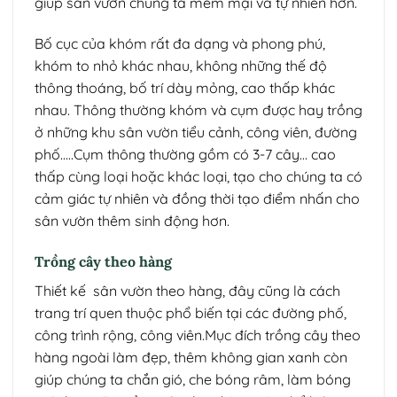
giúp sân vườn chúng ta mềm mại và tự nhiên hơn.
Bố cục của khóm rất đa dạng và phong phú,
khóm to nhỏ khác nhau, không những thế độ
thông thoáng, bố trí dày mỏng, cao thấp khác
nhau. Thông thường khóm và cụm được hay trồng
ở những khu sân vườn tiểu cảnh, công viên, đường
phố…..Cụm thông thường gồm có 3-7 cây… cao
thấp cùng loại hoặc khác loại, tạo cho chúng ta có
cảm giác tự nhiên và đồng thời tạo điểm nhấn cho
sân vườn thêm sinh động hơn.
Trồng cây theo hàng
Thiết kế sân vườn theo hàng, đây cũng là cách
trang trí quen thuộc phổ biến tại các đường phố,
công trình rộng, công viên.Mục đích trồng cây theo
hàng ngoài làm đẹp, thêm không gian xanh còn
giúp chúng ta chắn gió, che bóng râm, làm bóng