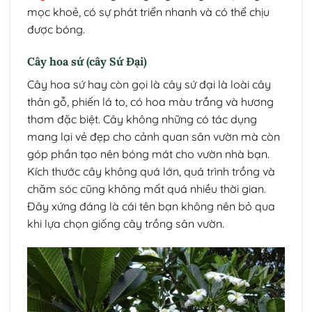
mọc khoẻ, có sự phát triển nhanh và có thể chịu
được bóng.
Cây hoa sứ (cây Sứ Đại)
Cây hoa sứ hay còn gọi là cây sứ đại là loài cây
thân gỗ, phiến lá to, có hoa màu trắng và hương
thơm đặc biệt. Cây không những có tác dụng
mang lại vẻ đẹp cho cảnh quan sân vườn mà còn
góp phần tạo nên bóng mát cho vườn nhà bạn.
Kích thước cây không quá lớn, quá trình trồng và
chăm sóc cũng không mất quá nhiều thời gian.
Đây xứng đáng là cái tên bạn không nên bỏ qua
khi lựa chọn giống cây trồng sân vườn.