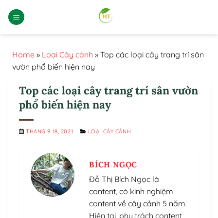
Bỏ
qua
nội
dung
Home
»
Loại Cây cảnh
»
Top các loại cây trang trí sân
vườn phổ biến hiện nay
Top các loại cây trang trí sân vườn
phổ biến hiện nay
THÁNG 9 18, 2021
LOẠI CÂY CẢNH
BÍCH NGỌC
Đỗ Thị Bích Ngọc là
content, có kinh nghiệm
content về cây cảnh 5 năm.
Hiện tại, phụ trách content