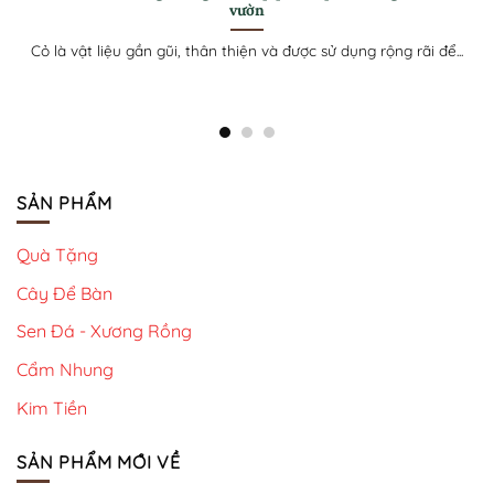
mẫu bồn hoa đẹp
Khái niệm mới “nhà đẹp, vườn rộng” trở thành chuẩn mực cho
căn nhà mơ...
SẢN PHẨM
Quà Tặng
Cây Để Bàn
Sen Đá - Xương Rồng
Cẩm Nhung
Kim Tiền
SẢN PHẨM MỚI VỀ