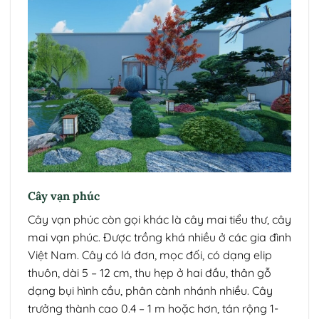
Cây vạn phúc
Cây vạn phúc còn gọi khác là cây mai tiểu thư, cây
mai vạn phúc. Được trồng khá nhiều ở các gia đình
Việt Nam.
Cây có lá đơn, mọc đối, có dạng elip
thuôn, dài 5 – 12 cm, thu hẹp ở hai đầu, thân gỗ
dạng bụi hình cầu, phân cành nhánh nhiều. Cây
trưởng thành cao 0.4 – 1 m hoặc hơn, tán rộng 1-