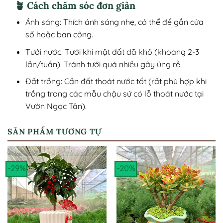
🪴 Cách chăm sóc đơn giản
Ánh sáng: Thích ánh sáng nhẹ, có thể để gần cửa
sổ hoặc ban công.
Tưới nước: Tưới khi mặt đất đã khô (khoảng 2-3
lần/tuần). Tránh tưới quá nhiều gây úng rễ.
Đất trồng: Cần đất thoát nước tốt (rất phù hợp khi
trồng trong các mẫu chậu sứ có lỗ thoát nước tại
Vườn Ngọc Tân).
SẢN PHẨM TƯƠNG TỰ
-29%
-20%