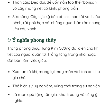
Thân cây: Dẻo dai, dễ uốn nắn tạo thế (bonsai),
vỏ cây mang nét cổ kính, phong trần.
Sức sống: Cây cực kỳ bền bỉ, chịu hạn tốt và ít sâu
bệnh, rất phù hợp với những người bận rộn nhưng
yêu cây xanh.
✨ Ý nghĩa phong thủy
Trong phong thủy, Tùng Kim Cương đại diện cho khí
tiết của người quân tử. Trồng tùng trong nhà hoặc
đặt bàn làm việc giúp:
Xua tan tà khí, mang lại may mắn và bình an cho
gia chủ.
Thể hiện sự uy nghiêm, vững chãi trong sự nghiệp.
Là món quà tặng tân gia, khai trương vô cùng ý
nghĩa.