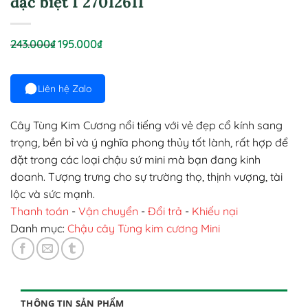
đặc biệt I 27012611
Giá
Giá
243.000
₫
195.000
₫
gốc
hiện
là:
tại
Liên hệ Zalo
243.000₫.
là:
195.000₫.
Cây Tùng Kim Cương nổi tiếng với vẻ đẹp cổ kính sang
trọng, bền bỉ và ý nghĩa phong thủy tốt lành, rất hợp để
đặt trong các loại chậu sứ mini mà bạn đang kinh
doanh. Tượng trưng cho sự trường thọ, thịnh vượng, tài
lộc và sức mạnh.
Thanh toán
-
Vận chuyển
-
Đổi trả
-
Khiếu nại
Danh mục:
Chậu cây Tùng kim cương Mini
THÔNG TIN SẢN PHẨM