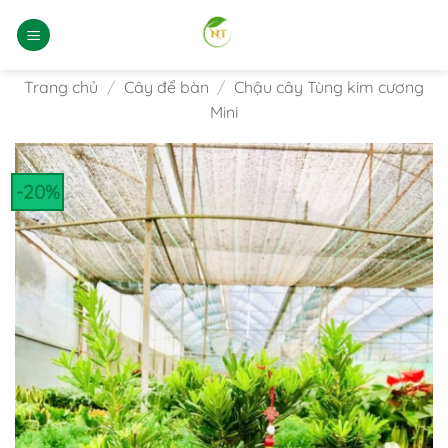
Bỏ
qua
nội
dung
Trang chủ
/
Cây để bàn
/
Chậu cây Tùng kim cương
Mini
-20%