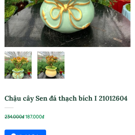
Chậu cây Sen đá thạch bích I 21012604
Giá
Giá
234.000
₫
187.000
₫
gốc
hiện
là:
tại