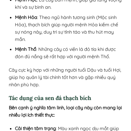
khí và sự bình an.
Mệnh Hỏa
: Theo ngũ hành tương sinh (Mộc sinh
Hỏa), thạch bích giúp người mệnh Hỏa kiềm chế
sự nóng nảy, duy trì sự tỉnh táo và thu hút may
mắn.
Mệnh Thổ
: Những cây có viền lá đỏ tía khi được
đón đủ nắng sẽ rất hợp với người mệnh Thổ.
Cây cực kỳ hợp với những người tuổi Dậu và tuổi Hợi,
giúp họ quản lý tài chính tốt hơn và gặp nhiều quý
nhân phù hợp.
Tác dụng của sen đá thạch bích
Bên cạnh ý nghĩa tâm linh, loại cây này còn mang lại
nhiều lợi ích thiết thực:
Cải thiện tâm trạng
: Màu xanh ngọc dịu mắt giúp