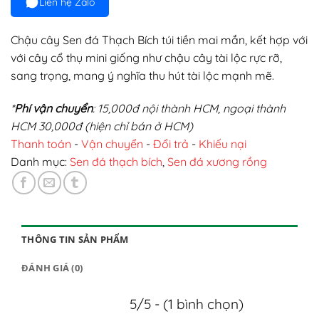
Liên hệ Zalo
234.000₫.
là:
187.000₫.
Chậu cây Sen đá Thạch Bích túi tiền mai mắn, kết hợp với
với cây cổ thụ mini giống như chậu cây tài lộc rực rỡ,
sang trọng, mang ý nghĩa thu hút tài lộc mạnh mẽ.
*
Phí vận chuyển
: 15,000đ nội thành HCM, ngoại thành
HCM 30,000đ (hiện chỉ bán ở HCM)
Thanh toán
-
Vận chuyển
-
Đổi trả
-
Khiếu nại
Danh mục:
Sen đá thạch bích
,
Sen đá xương rồng
THÔNG TIN SẢN PHẨM
ĐÁNH GIÁ (0)
5/5 - (1 bình chọn)