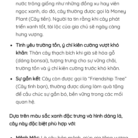
nước trông giống như những đồng xu hay viên
ngọc xanh, do đó, cây thường được gọi là Money
Plant (Cây tiền). Người ta tin rằng khi cây phát
triển xanh tốt, tài lộc của gia chủ sẽ ngày càng
hưng vượng.
Tình yêu trường tồn, ý chí kiên cường vượt khó
khăn
: Thân cây thạch bích khi già sẽ hóa gỗ
(dáng bonsai), tượng trưng cho sự vững chãi,
trường tồn và ý chí kiên cường trước khó khăn.
Sự gắn kết
: Cây còn được gọi là “Friendship Tree”
(Cây tình bạn), thường được dùng làm quà tặng
để cầu chúc sự gắn bó, bền vững trong các mối
quan hệ.
Dựa trên màu sắc xanh đặc trưng và hình dáng lá,
cây này đặc biệt phù hợp với:
Mệnh Mộc
: Là cây bản mệnh, giúp gia tăng vượng