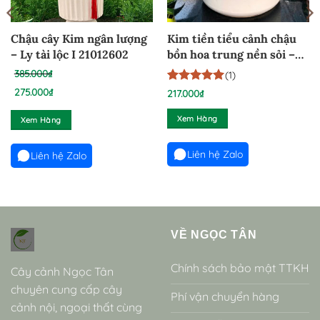
Chậu cây Kim ngân lượng
Kim tiền tiểu cảnh chậu
– Ly tài lộc I 21012602
bồn hoa trung nền sỏi –
KTCBHT100824
385.000
₫
(1)
Giá
275.000
₫
5
1
trên 5
217.000
₫
dựa trên
gốc
Giá
đánh giá
Xem Hàng
là:
Xem Hàng
hiện
385.000₫.
tại
Liên hệ Zalo
là:
Liên hệ Zalo
275.000₫.
VỀ NGỌC TÂN
Chính sách bảo mật TTKH
Cây cảnh Ngọc Tân
chuyên cung cấp cây
Phí vận chuyển hàng
cảnh nội, ngoại thất cùng