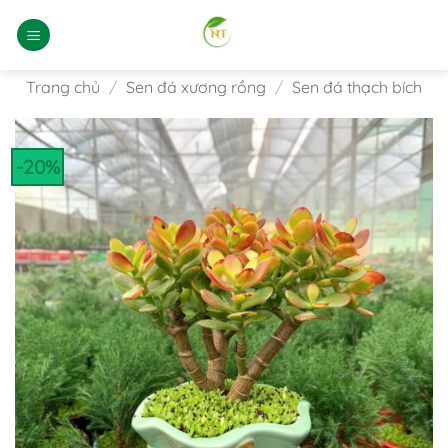
Bỏ
qua
nội
dung
Trang chủ
/
Sen đá xương rồng
/
Sen đá thạch bích
-20%