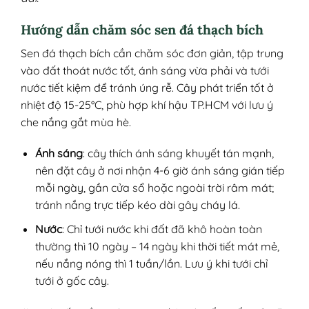
Hướng dẫn chăm sóc sen đá thạch bích
Sen đá thạch bích cần chăm sóc đơn giản, tập trung
vào đất thoát nước tốt, ánh sáng vừa phải và tưới
nước tiết kiệm để tránh úng rễ. Cây phát triển tốt ở
nhiệt độ 15-25°C, phù hợp khí hậu TP.HCM với lưu ý
che nắng gắt mùa hè.
Ánh sáng
: cây thích ánh sáng khuyết tán mạnh,
nên đặt cây ở nơi nhận 4-6 giờ ánh sáng gián tiếp
mỗi ngày, gần cửa sổ hoặc ngoài trời râm mát;
tránh nắng trực tiếp kéo dài gây cháy lá.
Nước
: Chỉ tưới nước khi đất đã khô hoàn toàn
thường thì 10 ngày – 14 ngày khi thời tiết mát mẻ,
nếu nắng nóng thì 1 tuần/lần. Lưu ý khi tưới chỉ
tưới ở gốc cây.