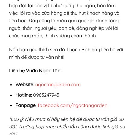
hợp đặt tại các vị trí như quầy thu ngân, bàn làm
việc, lối ra vào cửa hàng để thu hút khách hàng và
tiền bạc. Đây cũng là món quà quý giá dành tặng
người thân, người yêu, bạn bè, đồng nghiệp với lời
chúc may mắn, thịnh vượng chân thành.
Nếu bạn yêu thích sen đá Thạch Bích hãy liên hệ với
mình để được tư vấn nhé!
Liên hệ Vườn Ngọc Tân:
Website
:
ngoctangarden.com
Hotline
: 0963247945
Fanpage
:
facebook.com/ngoctangarden
*Lưu ý: Nếu mua sỉ hãy liên hệ để được tư vấn giá ưu
đãi. Trường hợp mua nhiều lần cũng được tính giá ưu
đãi!