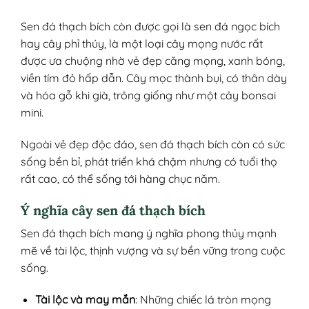
Sen đá thạch bích còn được gọi là sen đá ngọc bích
hay cây phỉ thúy, là một loại cây mọng nước rất
được ưa chuộng nhờ vẻ đẹp căng mọng, xanh bóng,
viền tím đỏ hấp dẫn. Cây mọc thành bụi, có thân dày
và hóa gỗ khi già, trông giống như một cây bonsai
mini.
Ngoài vẻ đẹp độc đáo, sen đá thạch bích còn có sức
sống bền bỉ, phát triển khá chậm nhưng có tuổi thọ
rất cao, có thể sống tới hàng chục năm.
Ý nghĩa cây sen đá thạch bích
Sen đá thạch bích mang ý nghĩa phong thủy mạnh
mẽ về tài lộc, thịnh vượng và sự bền vững trong cuộc
sống.
Tài lộc và may mắn
: Những chiếc lá tròn mọng