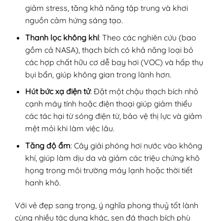
giảm stress, tăng khả năng tập trung và khơi
nguồn cảm hứng sáng tạo.
Thanh lọc không khí
: Theo các nghiên cứu (bao
gồm cả NASA), thạch bích có khả năng loại bỏ
các hợp chất hữu cơ dễ bay hơi (VOC) và hấp thụ
bụi bẩn, giúp không gian trong lành hơn.
Hút bức xạ điện tử
: Đặt một chậu thạch bích nhỏ
cạnh máy tính hoặc điện thoại giúp giảm thiểu
các tác hại từ sóng điện từ, bảo vệ thị lực và giảm
mệt mỏi khi làm việc lâu.
Tăng độ ẩm
: Cây giải phóng hơi nước vào không
khí, giúp làm dịu da và giảm các triệu chứng khô
họng trong môi trường máy lạnh hoặc thời tiết
hanh khô.
Với vẻ đẹp sang trọng, ý nghĩa phong thuỷ tốt lành
cùng nhiều tác dụng khác, sen đá thạch bích phù