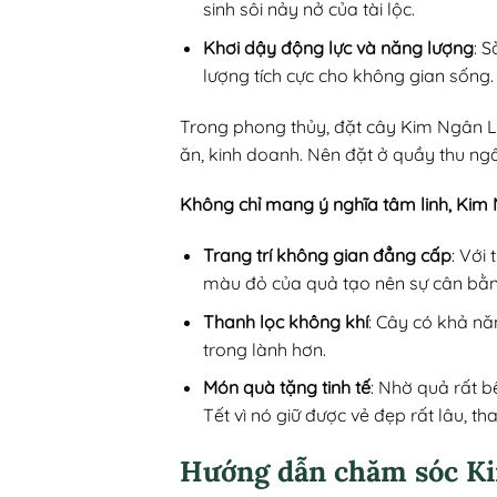
sinh sôi nảy nở của tài lộc.
Khơi dậy động lực và năng lượng
: 
lượng tích cực cho không gian sống.
Trong phong thủy, đặt cây Kim Ngân L
ăn, kinh doanh. Nên đặt ở quầy thu ngâ
Không chỉ mang ý nghĩa tâm linh, Kim 
Trang trí không gian đẳng cấp
: Với
màu đỏ của quả tạo nên sự cân bằ
Thanh lọc không khí
: Cây có khả nă
trong lành hơn.
Món quà tặng tinh tế
: Nhờ quả rất b
Tết vì nó giữ được vẻ đẹp rất lâu, tha
Hướng dẫn chăm sóc Ki