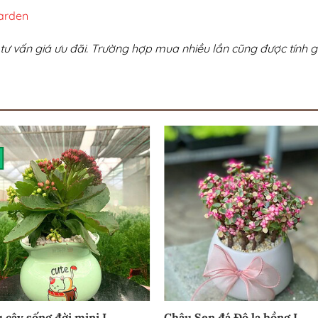
arden
tư vấn giá ưu đãi. Trường hợp mua nhiều lần cũng được tính gi
 cây sống đời mini I
Chậu Sen đá Đô la hồng I