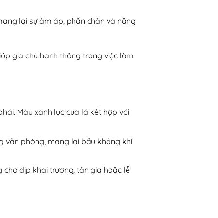
 mang lại sự ấm áp, phấn chấn và năng
úp gia chủ hanh thông trong việc làm
phái. Màu xanh lục của lá kết hợp với
ng văn phòng, mang lại bầu không khí
 cho dịp khai trương, tân gia hoặc lễ