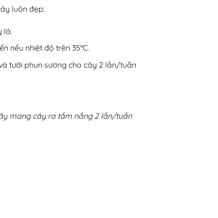
cây luôn đẹp:
 lá.
ển nếu nhiệt độ trên 35°C.
và tưới phun sương cho cây 2 lần/tuần
hãy mang cây ra tắm nắng 2 lần/tuần