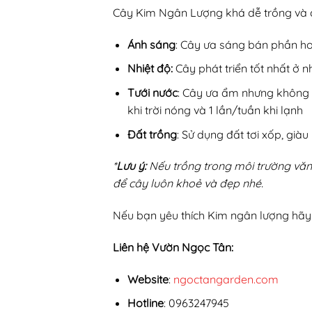
Cây Kim Ngân Lượng khá dễ trồng và có
Ánh sáng
: Cây ưa sáng bán phần hoặ
Nhiệt độ:
Cây phát triển tốt nhất ở nh
Tưới nước
: Cây ưa ẩm nhưng không c
khi trời nóng và 1 lần/tuần khi lạnh
Đất trồng
: Sử dụng đất tơi xốp, giàu
*
Lưu ý:
Nếu trồng trong môi trường văn
để cây luôn khoẻ và đẹp nhé.
Nếu bạn yêu thích Kim ngân lượng hãy l
Liên hệ Vườn Ngọc Tân:
Website
:
ngoctangarden.com
Hotline
: 0963247945