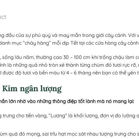
uct
g đầu của sự phú quý và may mắn trong giới cây cảnh. Với 
danh mục “cháy hàng” mỗi dịp Tết tại các cửa hàng cây cảnh
 sống lâu năm, thường cao 30 – 100 cm khi trồng chậu làm cả
nh là những quả nhỏ tròn xé thành từng chùm đỏ tươi rực rỡ, 
được độ tươi và bền màu từ 4 – 6 tháng nên bạn có thể yên tâ
a Kim ngân lượng
ần lớn nhờ vào những thông điệp tốt lành mà nó mang lại:
 trưng cho tiền vàng, “Lượng” là khối lượng, đơn vị đo lường 
ùm quả đỏ mọng, sai trĩu hạt mọc sát nhau tượng trưng cho s