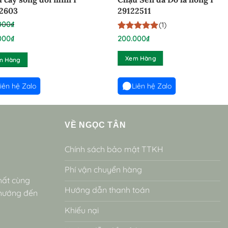
12603
29122511
000
₫
(1)
5
1
trên 5
000
₫
200.000
₫
dựa trên
đánh giá
Xem Hàng
m Hàng
00₫.
iên hệ Zalo
Liên hệ Zalo
00₫.
VỀ NGỌC TÂN
Chính sách bảo mật TTKH
Phí vận chuyển hàng
hất cùng
Hướng dẫn thanh toán
 hướng đến
Khiếu nại