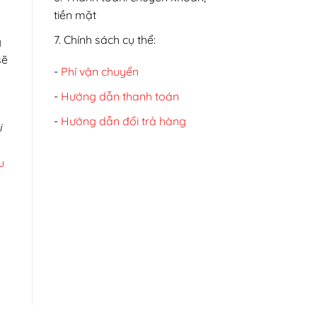
tiền mặt
7. Chính sách cụ thể:
g
sẽ
-
Phí vận chuyển
-
Hướng dẫn thanh toán
-
Hướng dẫn đổi trả hàng
i
u