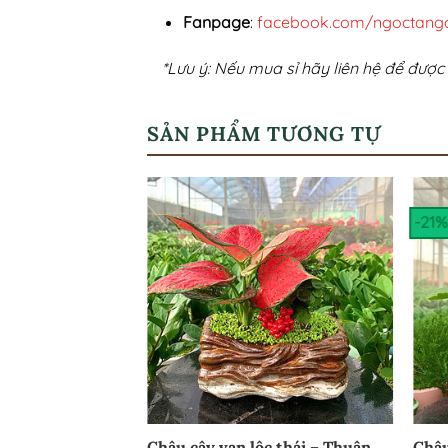
Fanpage
:
facebook.com/ngoctang
*Lưu ý: Nếu mua sỉ hãy liên hệ để được 
SẢN PHẨM TƯƠNG TỰ
-21%
Chậu cây vạn lộc thái – Thuận
Chậu