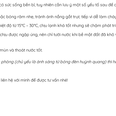
 sức sống bền bỉ, tuy nhiên cần lưu ý một số yếu tố sau để 
c bóng râm nhẹ, tránh ánh nắng gắt trực tiếp vì dễ làm cháy
iệt độ từ 15°C – 30°C, chịu lạnh khá tốt nhưng sẽ chậm phát tri
hịu được ngập úng, nên chỉ tưới nước khi bề mặt đất đã khô 
 mùn và thoát nước tốt.
 phòng (chủ yếu là ánh sáng từ bóng đèn huỳnh quang) thì 
iên hệ với mình để được tư vấn nhé!