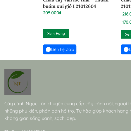
buồm xui gió I 21012604
210
205.000
₫
216.
Giá
170.
gốc
Giá
Xem Hàng
Xe
là:
hiện
216.0
tại
Liên hệ Zalo
L
là:
170.0
Cây cảnh Ngọc Tân chuyên cung cấp cây cảnh nội, ngoại t
những phụ kiện, phân bón hỗ trợ. Tự hào giúp khách hàng
không gian sống xanh, sạch, đẹp.