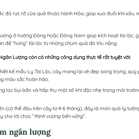
Sắc đỏ rực rỡ của quả thuộc hành Hỏa, giúp xua đuổi khí xấu,
ượng ở hướng Đông hoặc Đông Nam giúp kích hoạt tài lộc, gi
n để “hứng” tài lộc từ những chùm quả đỏ trĩu nặng.
Ngân Lượng còn có những công dụng thực tế rất tuyệt vời:
 thiết kế mẫu Ly Tài Lộc, cây mang lại vẻ đẹp sang trọng, quý 
ng màu sắc hoàn hảo.
ng lọc bụi bẩn và hấp thụ một số khí độc nhẹ trong môi trườ
ền (có thể đậu trên cây từ 4-6 tháng), đây là món quà lý tưởng
y cho lời chúc “
thịnh vượng bền vững
“.
m ngân lượng