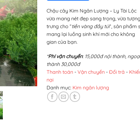
275.000₫.
Chậu cây Kim Ngân Lượng – Ly Tài Lộc
vừa mang nét đẹp sang trọng, vừa tượn
trưng cho “
tiền vàng đầy túi
“, sản phẩm 
mang lại luồng sinh khí mới cho không
gian của bạn.
*
Phí vận chuyển
: 15,000đ nội thành, ngoạ
thành 30,000đ
Thanh toán
-
Vận chuyển
-
Đổi trả
-
Khiế
nại
Danh mục:
Kim ngân lượng