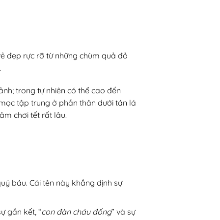
vẻ đẹp rực rỡ từ những chùm quả đỏ
.
nh; trong tự nhiên có thể cao đến
mọc tập trung ở phần thân dưới tán lá
m chơi tết rất lâu.
quý báu. Cái tên này khẳng định sự
ự gắn kết, “
con đàn cháu đống
” và sự