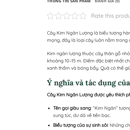
THÔNG TIN SẢN PHẨM
ĐÁNH GIÁ (0)
Rate this prod
Cây Kim Ngân Lượng là biểu tượng hàn
mọng, đây là loại cây luôn nằm trong 
Kim ngân lượng thuộc cây thân gỗ nhỏ,
khoảng 10–15 m. Điểm đặc biệt nhất chí
xanh thẩm và bóng bẩy. Quả có thể giữ 
Ý nghĩa và tác dụng củ
Cây Kim Ngân Lượng được yêu thích ph
Tên gọi giàu sang
: “Kim Ngân” tượng
sung túc, dư dả về tiền bạc.
Biểu tượng của sự sinh sôi
: Những ch