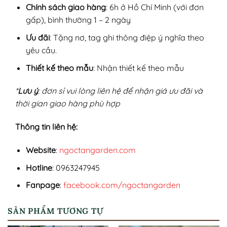
Chính sách giao hàng
: 6h ở Hồ Chí Minh (với đơn
gấp), bình thường 1 – 2 ngày
Ưu đãi
: Tặng nơ, tag ghi thông điệp ý nghĩa theo
yêu cầu.
Thiết kế theo mẫu
: Nhận thiết kế theo mẫu
*
Lưu ý
: đơn sỉ vui lòng liên hệ để nhận giá ưu đãi và
thời gian giao hàng phù hợp
Thông tin liên hệ:
Website
:
ngoctangarden.com
Hotline
: 0963247945
Fanpage
:
facebook.com/ngoctangarden
SẢN PHẨM TƯƠNG TỰ