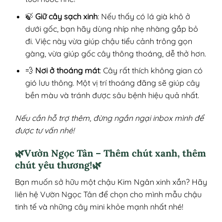
🍃
Giữ cây sạch xinh
: Nếu thấy có lá già khô ở
dưới gốc, bạn hãy dùng nhíp nhẹ nhàng gắp bỏ
đi. Việc này vừa giúp chậu tiểu cảnh trông gọn
gàng, vừa giúp gốc cây thông thoáng, dễ thở hơn.
💨
Nơi ở thoáng mát
: Cây rất thích không gian có
gió lưu thông. Một vị trí thoáng đãng sẽ giúp cây
bền màu và tránh được sâu bệnh hiệu quả nhất.
Nếu cần hỗ trợ thêm, đừng ngần ngại inbox mình để
được tư vấn nhé!
🌿Vườn Ngọc Tân – Thêm chút xanh, thêm
chút yêu thương!🌿
Bạn muốn sở hữu một chậu Kim Ngân xinh xắn? Hãy
liên hệ Vườn Ngọc Tân để chọn cho mình mẫu chậu
tinh tế và những cây mini khỏe mạnh nhất nhé!