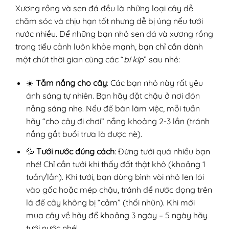
Xương rồng và sen đá đều là những loại cây dễ
chăm sóc và chịu hạn tốt nhưng dễ bị úng nếu tưới
nước nhiều. Để những bạn nhỏ sen đá và xương rồng
trong tiểu cảnh luôn khỏe mạnh, bạn chỉ cần dành
một chút thời gian cùng các “
bí kíp
” sau nhé:
☀️
Tắm nắng cho cây
: Các bạn nhỏ này rất yêu
ánh sáng tự nhiên. Bạn hãy đặt chậu ở nơi đón
nắng sáng nhẹ. Nếu để bàn làm việc, mỗi tuần
hãy “cho cây đi chơi” nắng khoảng 2-3 lần (tránh
nắng gắt buổi trưa là được nè).
💦
Tưới nước đúng cách
: Đừng tưới quá nhiều bạn
nhé! Chỉ cần tưới khi thấy đất thật khô (khoảng 1
tuần/lần). Khi tưới, bạn dùng bình vòi nhỏ len lỏi
vào gốc hoặc mép chậu, tránh để nước đọng trên
lá để cây không bị “cảm” (thối nhũn). Khi mới
mua cây về hãy để khoảng 3 ngày – 5 ngày hãy
tưới nước nhé!