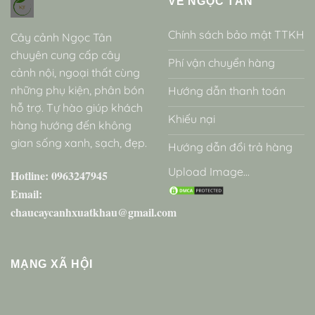
VỀ NGỌC TÂN
Chính sách bảo mật TTKH
Cây cảnh Ngọc Tân
chuyên cung cấp cây
Phí vận chuyển hàng
cảnh nội, ngoại thất cùng
những phụ kiện, phân bón
Hướng dẫn thanh toán
hỗ trợ. Tự hào giúp khách
Khiếu nại
hàng hướng đến không
gian sống xanh, sạch, đẹp.
Hướng dẫn đổi trả hàng
Upload Image...
Hotline: 0963247945
Email:
chaucaycanhxuatkhau@gmail.com
MẠNG XÃ HỘI