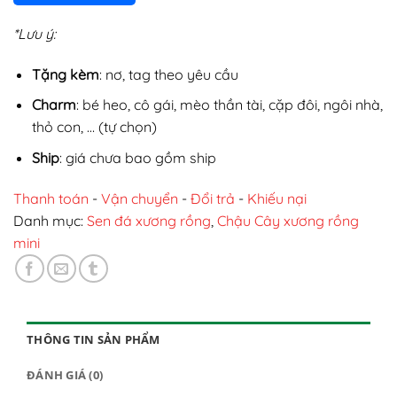
*Lưu ý:
Tặng kèm
: nơ, tag theo yêu cầu
Charm
: bé heo, cô gái, mèo thần tài, cặp đôi, ngôi nhà,
thỏ con, … (tự chọn)
Ship
: giá chưa bao gồm ship
Thanh toán
-
Vận chuyển
-
Đổi trả
-
Khiếu nại
Danh mục:
Sen đá xương rồng
,
Chậu Cây xương rồng
mini
THÔNG TIN SẢN PHẨM
ĐÁNH GIÁ (0)