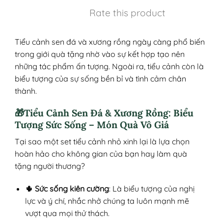
Rate this product
Tiểu cảnh sen đá và xương rồng ngày càng phổ biến
trong giới quà tặng nhờ vào sự kết hợp tạo nên
những tác phẩm ấn tượng. Ngoài ra, tiểu cảnh còn là
biểu tượng của sự sống bền bỉ và tình cảm chân
thành.
🎁Tiểu Cảnh Sen Đá & Xương Rồng: Biểu
Tượng Sức Sống – Món Quà Vô Giá
Tại sao một set tiểu cảnh nhỏ xinh lại là lựa chọn
hoàn hảo cho không gian của bạn hay làm quà
tặng người thương?
🌵 Sức sống kiên cường
: Là biểu tượng của nghị
lực và ý chí, nhắc nhở chúng ta luôn mạnh mẽ
vượt qua mọi thử thách.