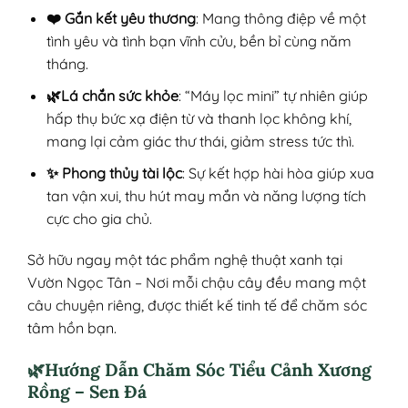
❤️ Gắn kết yêu thương
: Mang thông điệp về một
tình yêu và tình bạn vĩnh cửu, bền bỉ cùng năm
tháng.
🌿Lá chắn sức khỏe
: “Máy lọc mini” tự nhiên giúp
hấp thụ bức xạ điện từ và thanh lọc không khí,
mang lại cảm giác thư thái, giảm stress tức thì.
✨ Phong thủy tài lộc
: Sự kết hợp hài hòa giúp xua
tan vận xui, thu hút may mắn và năng lượng tích
cực cho gia chủ.
Sở hữu ngay một tác phẩm nghệ thuật xanh tại
Vườn Ngọc Tân – Nơi mỗi chậu cây đều mang một
câu chuyện riêng, được thiết kế tinh tế để chăm sóc
tâm hồn bạn.
🌿Hướng Dẫn Chăm Sóc Tiểu Cảnh Xương
Rồng – Sen Đá